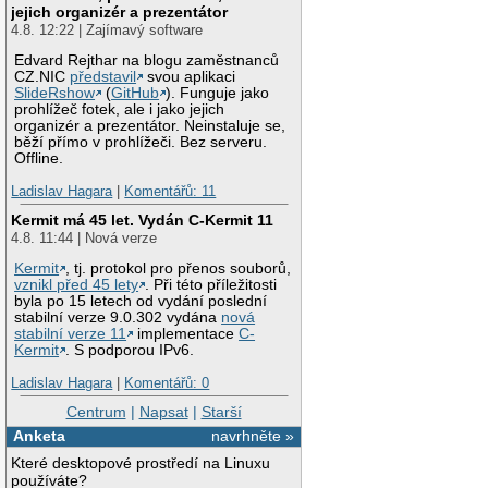
jejich organizér a prezentátor
4.8. 12:22 | Zajímavý software
Edvard Rejthar na blogu zaměstnanců
CZ.NIC
představil
svou aplikaci
SlideRshow
(
GitHub
). Funguje jako
prohlížeč fotek, ale i jako jejich
organizér a prezentátor. Neinstaluje se,
běží přímo v prohlížeči. Bez serveru.
Offline.
Ladislav Hagara
|
Komentářů: 11
Kermit má 45 let. Vydán C-Kermit 11
4.8. 11:44 | Nová verze
Kermit
, tj. protokol pro přenos souborů,
vznikl před 45 lety
. Při této příležitosti
byla po 15 letech od vydání poslední
stabilní verze 9.0.302 vydána
nová
stabilní verze 11
implementace
C-
Kermit
. S podporou IPv6.
Ladislav Hagara
|
Komentářů: 0
Centrum
|
Napsat
|
Starší
Anketa
navrhněte »
Které desktopové prostředí na Linuxu
používáte?