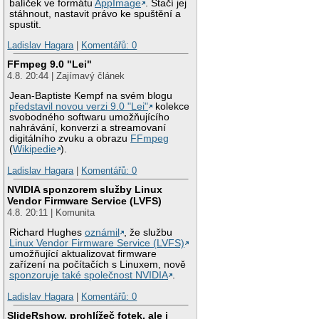
balíček ve formátu
AppImage
. Stačí jej
stáhnout, nastavit právo ke spuštění a
spustit.
Ladislav Hagara
|
Komentářů: 0
FFmpeg 9.0 "Lei"
4.8. 20:44 | Zajímavý článek
Jean-Baptiste Kempf na svém blogu
představil novou verzi 9.0 "Lei"
kolekce
svobodného softwaru umožňujícího
nahrávání, konverzi a streamovaní
digitálního zvuku a obrazu
FFmpeg
(
Wikipedie
).
Ladislav Hagara
|
Komentářů: 0
NVIDIA sponzorem služby Linux
Vendor Firmware Service (LVFS)
4.8. 20:11 | Komunita
Richard Hughes
oznámil
, že službu
Linux Vendor Firmware Service (LVFS)
umožňující aktualizovat firmware
zařízení na počítačích s Linuxem, nově
sponzoruje také společnost NVIDIA
.
Ladislav Hagara
|
Komentářů: 0
SlideRshow, prohlížeč fotek, ale i