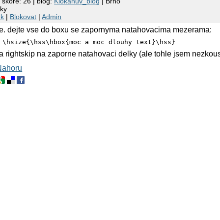
 skóre: 26 | blog:
Klokanuv_blog
| Brno
lky
nk
|
Blokovat
|
Admin
ite. dejte vse do boxu se zapornyma natahovacima mezerama:
 \hsize{\hss\hbox{moc a moc dlouhy text}\hss}
 a rightskip na zaporne natahovaci delky (ale tohle jsem nezkous
Nahoru