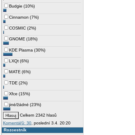
Budgie
(
10%
)
Cinnamon
(
7%
)
COSMIC
(
2%
)
GNOME
(
18%
)
KDE Plasma
(
30%
)
LXQt
(
6%
)
MATE
(
6%
)
TDE
(
2%
)
Xfce
(
15%
)
jiné/žádné
(
23%
)
Celkem 2342 hlasů
Komentářů: 30
, poslední 3.4. 20:20
Rozcestník