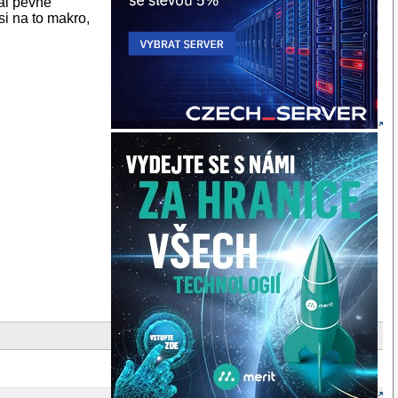
val pevne
i na to makro,