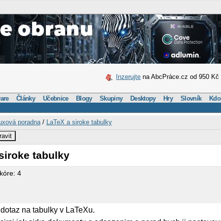
Inzerujte
na AbcPráce.cz od 950 Kč
are
Články
Učebnice
Blogy
Skupiny
Desktopy
Hry
Slovník
Kdo
uxová poradna
/
LaTeX a siroke tabulky
ravit
siroke tabulky
kóre: 4
 dotaz na tabulky v LaTeXu.