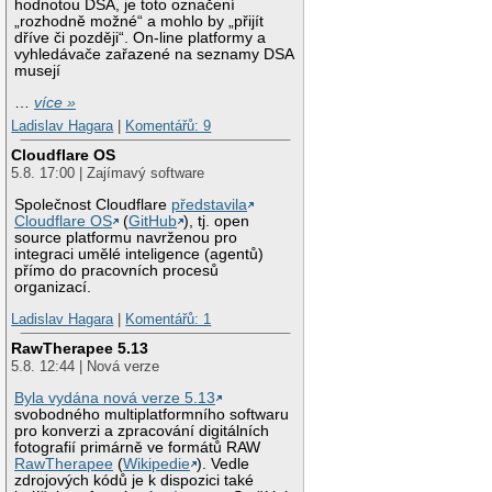
hodnotou DSA, je toto označení
„rozhodně možné“ a mohlo by „přijít
dříve či později“. On-line platformy a
vyhledávače zařazené na seznamy DSA
musejí
…
více »
Ladislav Hagara
|
Komentářů: 9
Cloudflare OS
5.8. 17:00 | Zajímavý software
Společnost Cloudflare
představila
Cloudflare OS
(
GitHub
), tj. open
source platformu navrženou pro
integraci umělé inteligence (agentů)
přímo do pracovních procesů
organizací.
Ladislav Hagara
|
Komentářů: 1
RawTherapee 5.13
5.8. 12:44 | Nová verze
Byla vydána nová verze 5.13
svobodného multiplatformního softwaru
pro konverzi a zpracování digitálních
fotografií primárně ve formátů RAW
RawTherapee
(
Wikipedie
). Vedle
zdrojových kódů je k dispozici také