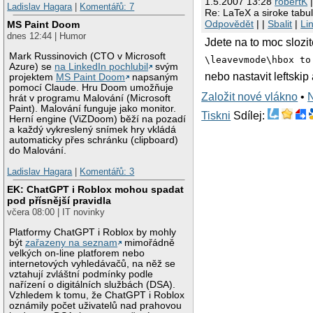
1.5.2007 13:28
robertK
|
Ladislav Hagara
|
Komentářů: 7
Re: LaTeX a siroke tabu
Odpovědět
| |
Sbalit
|
Li
MS Paint Doom
dnes 12:44 | Humor
Jdete na to moc sloz
Mark Russinovich (CTO v Microsoft
\leavevmode\hbox to
Azure) se
na LinkedIn pochlubil
svým
nebo nastavit leftskip
projektem
MS Paint Doom
napsaným
pomocí Claude. Hru Doom umožňuje
Založit nové vlákno
•
hrát v programu Malování (Microsoft
Paint). Malování funguje jako monitor.
Tiskni
Sdílej:
Herní engine (ViZDoom) běží na pozadí
a každý vykreslený snímek hry vkládá
automaticky přes schránku (clipboard)
do Malování.
Ladislav Hagara
|
Komentářů: 3
EK: ChatGPT i Roblox mohou spadat
pod přísnější pravidla
včera 08:00 | IT novinky
Platformy ChatGPT i Roblox by mohly
být
zařazeny na seznam
mimořádně
velkých on-line platforem nebo
internetových vyhledávačů, na něž se
vztahují zvláštní podmínky podle
nařízení o digitálních službách (DSA).
Vzhledem k tomu, že ChatGPT i Roblox
oznámily počet uživatelů nad prahovou