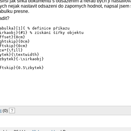
 sirsi jak sirka dokumentu s odsazenim a nerad bych ji nastavo
ych nejak nastavit odsazeni do zapornych hodnot, napsal jsem s
tabulku presne.
adit?
abulka}[1]{ % definice příkazu

irkaobj}{#1} % získání šířky objektu

ffset}{0cm}

ghtskip}{0cm}

ftskip}{0cm}

ce*{\fill}

ytek}{\textwidth}

zbytek}{-\sirkaobj}

ftskip}{0.5\zbytek}

t
(0)
?