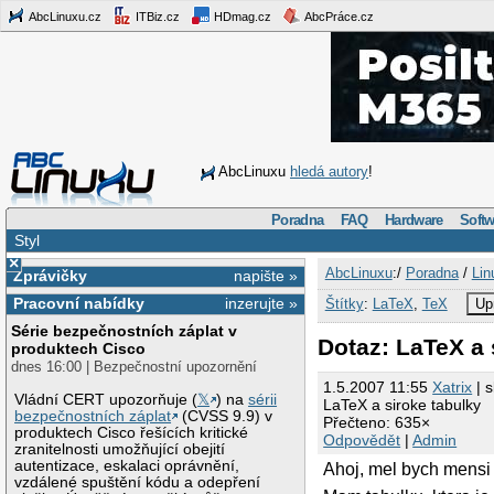
AbcLinuxu.cz
ITBiz.cz
HDmag.cz
AbcPráce.cz
AbcLinuxu
hledá autory
!
Poradna
FAQ
Hardware
Softw
Styl
×
AbcLinuxu
:/
Poradna
/
Lin
Zprávičky
napište »
Pracovní nabídky
inzerujte »
Štítky
:
LaTeX
,
TeX
Up
Série bezpečnostních záplat v
Dotaz: LaTeX a 
produktech Cisco
dnes 16:00 | Bezpečnostní upozornění
1.5.2007 11:55
Xatrix
| s
Vládní CERT upozorňuje (
𝕏
) na
sérii
LaTeX a siroke tabulky
bezpečnostních záplat
(CVSS 9.9) v
Přečteno: 635×
produktech Cisco řešících kritické
Odpovědět
|
Admin
zranitelnosti umožňující obejití
autentizace, eskalaci oprávnění,
Ahoj, mel bych mensi
vzdálené spuštění kódu a odepření