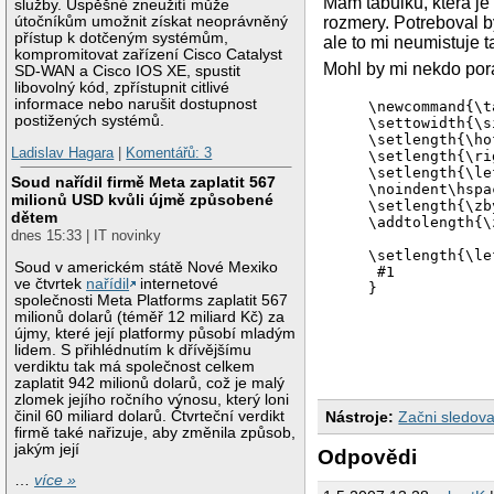
Mam tabulku, ktera je
služby. Úspěšné zneužití může
útočníkům umožnit získat neoprávněný
rozmery. Potreboval b
přístup k dotčeným systémům,
ale to mi neumistuje 
kompromitovat zařízení Cisco Catalyst
Mohl by mi nekdo por
SD-WAN a Cisco IOS XE, spustit
libovolný kód, zpřístupnit citlivé
informace nebo narušit dostupnost
    \newcommand{\t
postižených systémů.
    \settowidth{\s
    \setlength{\ho
Ladislav Hagara
|
Komentářů: 3
    \setlength{\ri
    \setlength{\le
Soud nařídil firmě Meta zaplatit 567
    \noindent\hspa
milionů USD kvůli újmě způsobené
    \setlength{\zb
dětem
    \addtolength{\
dnes 15:33 | IT novinky
    \setlength{\le
Soud v americkém státě Nové Mexiko
     #1

ve čtvrtek
nařídil
internetové
společnosti Meta Platforms zaplatit 567
milionů dolarů (téměř 12 miliard Kč) za
újmy, které její platformy působí mladým
lidem. S přihlédnutím k dřívějšímu
verdiktu tak má společnost celkem
zaplatit 942 milionů dolarů, což je malý
zlomek jejího ročního výnosu, který loni
činil 60 miliard dolarů. Čtvrteční verdikt
Nástroje:
Začni sledova
firmě také nařizuje, aby změnila způsob,
jakým její
Odpovědi
…
více »