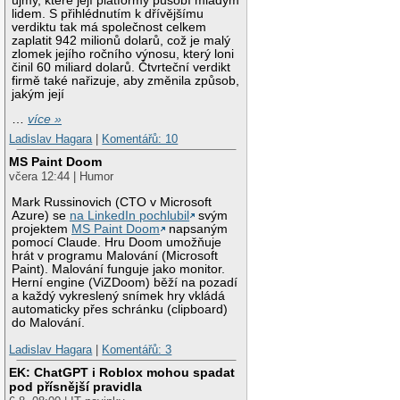
újmy, které její platformy působí mladým
lidem. S přihlédnutím k dřívějšímu
verdiktu tak má společnost celkem
zaplatit 942 milionů dolarů, což je malý
zlomek jejího ročního výnosu, který loni
činil 60 miliard dolarů. Čtvrteční verdikt
firmě také nařizuje, aby změnila způsob,
jakým její
…
více »
Ladislav Hagara
|
Komentářů: 10
MS Paint Doom
včera 12:44 | Humor
Mark Russinovich (CTO v Microsoft
Azure) se
na LinkedIn pochlubil
svým
projektem
MS Paint Doom
napsaným
pomocí Claude. Hru Doom umožňuje
hrát v programu Malování (Microsoft
Paint). Malování funguje jako monitor.
Herní engine (ViZDoom) běží na pozadí
a každý vykreslený snímek hry vkládá
automaticky přes schránku (clipboard)
do Malování.
Ladislav Hagara
|
Komentářů: 3
EK: ChatGPT i Roblox mohou spadat
pod přísnější pravidla