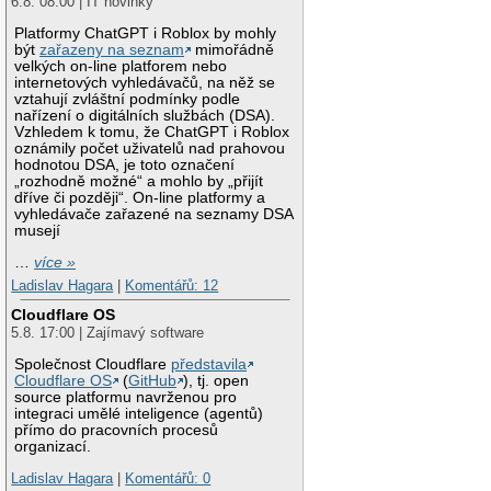
6.8. 08:00 | IT novinky
Platformy ChatGPT i Roblox by mohly
být
zařazeny na seznam
mimořádně
velkých on-line platforem nebo
internetových vyhledávačů, na něž se
vztahují zvláštní podmínky podle
nařízení o digitálních službách (DSA).
Vzhledem k tomu, že ChatGPT i Roblox
oznámily počet uživatelů nad prahovou
hodnotou DSA, je toto označení
„rozhodně možné“ a mohlo by „přijít
dříve či později“. On-line platformy a
vyhledávače zařazené na seznamy DSA
musejí
…
více »
Ladislav Hagara
|
Komentářů: 12
Cloudflare OS
5.8. 17:00 | Zajímavý software
Společnost Cloudflare
představila
Cloudflare OS
(
GitHub
), tj. open
source platformu navrženou pro
integraci umělé inteligence (agentů)
přímo do pracovních procesů
organizací.
Ladislav Hagara
|
Komentářů: 0