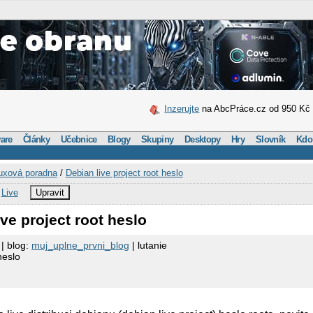
Inzerujte
na AbcPráce.cz od 950 Kč
are
Články
Učebnice
Blogy
Skupiny
Desktopy
Hry
Slovník
Kdo
uxová poradna
/
Debian live project root heslo
,
Live
Upravit
ive project root heslo
| blog:
muj_uplne_prvni_blog
| lutanie
heslo