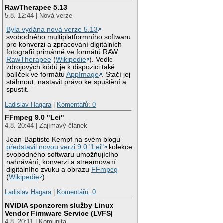
RawTherapee 5.13
5.8. 12:44 | Nová verze
Byla vydána nová verze 5.13
svobodného multiplatformního softwaru
pro konverzi a zpracování digitálních
fotografií primárně ve formátů RAW
RawTherapee
(
Wikipedie
). Vedle
zdrojových kódů je k dispozici také
balíček ve formátu
AppImage
. Stačí jej
stáhnout, nastavit právo ke spuštění a
spustit.
Ladislav Hagara
|
Komentářů: 0
FFmpeg 9.0 "Lei"
4.8. 20:44 | Zajímavý článek
Jean-Baptiste Kempf na svém blogu
představil novou verzi 9.0 "Lei"
kolekce
svobodného softwaru umožňujícího
nahrávání, konverzi a streamovaní
digitálního zvuku a obrazu
FFmpeg
(
Wikipedie
).
Ladislav Hagara
|
Komentářů: 0
NVIDIA sponzorem služby Linux
Vendor Firmware Service (LVFS)
4.8. 20:11 | Komunita