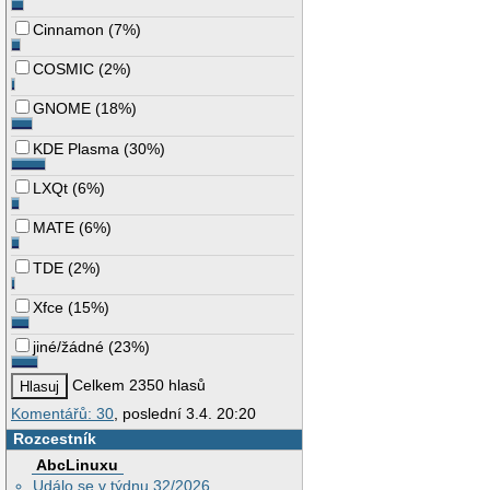
Cinnamon
(
7%
)
COSMIC
(
2%
)
GNOME
(
18%
)
KDE Plasma
(
30%
)
LXQt
(
6%
)
MATE
(
6%
)
TDE
(
2%
)
Xfce
(
15%
)
jiné/žádné
(
23%
)
Celkem 2350 hlasů
Komentářů: 30
, poslední 3.4. 20:20
Rozcestník
AbcLinuxu
Událo se v týdnu 32/2026