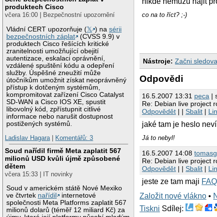
nikde nemuzu najit pro
produktech Cisco
včera 16:00 | Bezpečnostní upozornění
co na to říct? ;-)
Vládní CERT upozorňuje (
𝕏
) na
sérii
bezpečnostních záplat
(CVSS 9.9) v
produktech Cisco řešících kritické
zranitelnosti umožňující obejití
autentizace, eskalaci oprávnění,
Nástroje:
Začni sledova
vzdálené spuštění kódu a odepření
služby. Úspěšné zneužití může
Odpovědi
útočníkům umožnit získat neoprávněný
přístup k dotčeným systémům,
kompromitovat zařízení Cisco Catalyst
16.5.2007 13:31
peca
| 
SD-WAN a Cisco IOS XE, spustit
Re: Debian live project r
libovolný kód, zpřístupnit citlivé
Odpovědět
| |
Sbalit
|
Li
informace nebo narušit dostupnost
jaké tam je heslo nev
postižených systémů.
Ladislav Hagara
|
Komentářů: 3
Já to nebyl!
Soud nařídil firmě Meta zaplatit 567
16.5.2007 14:08
tomas
milionů USD kvůli újmě způsobené
Re: Debian live project r
dětem
Odpovědět
| |
Sbalit
|
Li
včera 15:33 | IT novinky
jeste ze tam maji
FA
Soud v americkém státě Nové Mexiko
ve čtvrtek
nařídil
internetové
Založit nové vlákno
•
společnosti Meta Platforms zaplatit 567
Tiskni
Sdílej:
milionů dolarů (téměř 12 miliard Kč) za