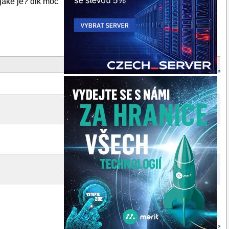
 jake je? dik moc