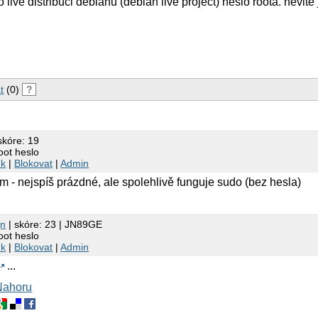
 live distribuci debianu (debian live project) heslo roota. nevite
t
(0)
?
skóre: 19
oot heslo
nk
|
Blokovat
|
Admin
ím - nejspíš prázdné, ale spolehlivě funguje sudo (bez hesla)
gn
| skóre: 23 | JN89GE
oot heslo
nk
|
Blokovat
|
Admin
Q
...
Nahoru