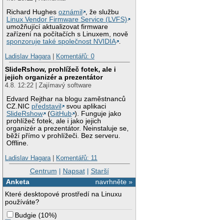
Richard Hughes
oznámil
, že službu
Linux Vendor Firmware Service (LVFS)
umožňující aktualizovat firmware
zařízení na počítačích s Linuxem, nově
sponzoruje také společnost NVIDIA
.
Ladislav Hagara
|
Komentářů: 0
SlideRshow, prohlížeč fotek, ale i
jejich organizér a prezentátor
4.8. 12:22 | Zajímavý software
Edvard Rejthar na blogu zaměstnanců
CZ.NIC
představil
svou aplikaci
SlideRshow
(
GitHub
). Funguje jako
prohlížeč fotek, ale i jako jejich
organizér a prezentátor. Neinstaluje se,
běží přímo v prohlížeči. Bez serveru.
Offline.
Ladislav Hagara
|
Komentářů: 11
Centrum
|
Napsat
|
Starší
Anketa
navrhněte »
Které desktopové prostředí na Linuxu
používáte?
Budgie
(
10%
)