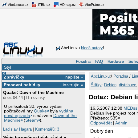
AbcLinuxu.cz
ITBiz.cz
HDmag.cz
AbcPráce.cz
AbcLinuxu
hledá autory
!
Poradna
FAQ
Hardware
Softw
Styl
×
AbcLinuxu
:/
Poradna
/
Lin
Zprávičky
napište »
Pracovní nabídky
inzerujte »
Štítky
:
Debian
,
distribuce
Quake: Dawn of the Machine
Dotaz: Debian l
dnes 04:44 | IT novinky
U příležitosti 30. výročí vydání
16.5.2007 12:38
MEDss
počítačové hry
Quake
byla
vydána
Debian live project root 
nová epizoda
s názvem
Dawn of the
Přečteno: 535×
Machine
(
Steam
).
Odpovědět
|
Admin
Ladislav Hagara
|
Komentářů: 3
Dobry den
Série bezpečnostních záplat v