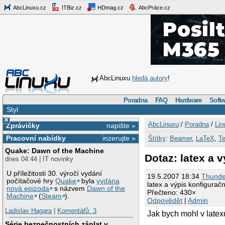
AbcLinuxu.cz
ITBiz.cz
HDmag.cz
AbcPráce.cz
AbcLinuxu
hledá autory
!
Poradna
FAQ
Hardware
Softw
Styl
×
AbcLinuxu
:/
Poradna
/
Lin
Zprávičky
napište »
Pracovní nabídky
inzerujte »
Štítky
:
Beamer
,
LaTeX
,
T
Quake: Dawn of the Machine
Dotaz: latex a 
dnes 04:44 | IT novinky
U příležitosti 30. výročí vydání
19.5.2007 18:34
Thunde
počítačové hry
Quake
byla
vydána
latex a výpis konfigurač
nová epizoda
s názvem
Dawn of the
Přečteno: 430×
Machine
(
Steam
).
Odpovědět
|
Admin
Ladislav Hagara
|
Komentářů: 3
Jak bych mohl v latexu
Série bezpečnostních záplat v