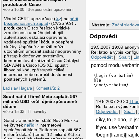
produktech Cisco
včera 16:00 | Bezpečnostní upozornění
Vládní CERT upozorňuje (
𝕏
) na
sérii
bezpečnostních záplat
(CVSS 9.9) v
Nástroje:
Začni sledova
produktech Cisco řešících kritické
zranitelnosti umožňující obejití
Odpovědi
autentizace, eskalaci oprávnění,
vzdálené spuštění kódu a odepření
služby. Úspěšné zneužití může
19.5.2007 19:09 anony
útočníkům umožnit získat neoprávněný
Re: latex a výpis konfig
přístup k dotčeným systémům,
Odpovědět
| |
Sbalit
|
Li
kompromitovat zařízení Cisco Catalyst
pomoci modu verbati
SD-WAN a Cisco IOS XE, spustit
libovolný kód, zpřístupnit citlivé
informace nebo narušit dostupnost
\begin{verbatim}

postižených systémů.
bla

Ladislav Hagara
|
Komentářů: 2
Soud nařídil firmě Meta zaplatit 567
milionů USD kvůli újmě způsobené
19.5.2007 20:30
Thun
dětem
Re: latex a výpis kon
Odpovědět
| |
Sbalit
|
včera 15:33 | IT novinky
díky, to je ono, je
Soud v americkém státě Nové Mexiko
ve čtvrtek
nařídil
internetové
If you use \verbatim
společnosti Meta Platforms zaplatit 567
milionů dolarů (téměř 12 miliard Kč) za
\begin{frame}[fragil