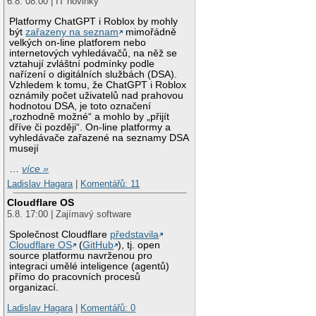
6.8. 08:00 | IT novinky
Platformy ChatGPT i Roblox by mohly
být
zařazeny na seznam
mimořádně
velkých on-line platforem nebo
internetových vyhledávačů, na něž se
vztahují zvláštní podmínky podle
nařízení o digitálních službách (DSA).
Vzhledem k tomu, že ChatGPT i Roblox
oznámily počet uživatelů nad prahovou
hodnotou DSA, je toto označení
„rozhodně možné“ a mohlo by „přijít
dříve či později“. On-line platformy a
vyhledávače zařazené na seznamy DSA
musejí
…
více »
Ladislav Hagara
|
Komentářů: 11
Cloudflare OS
5.8. 17:00 | Zajímavý software
Společnost Cloudflare
představila
Cloudflare OS
(
GitHub
), tj. open
source platformu navrženou pro
integraci umělé inteligence (agentů)
přímo do pracovních procesů
organizací.
Ladislav Hagara
|
Komentářů: 0