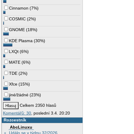
Cinnamon
(
7%
)
COSMIC
(
2%
)
GNOME
(
18%
)
KDE Plasma
(
30%
)
LXQt
(
6%
)
MATE
(
6%
)
TDE
(
2%
)
Xfce
(
15%
)
jiné/žádné
(
23%
)
Celkem 2350 hlasů
Komentářů: 30
, poslední 3.4. 20:20
Rozcestník
AbcLinuxu
Událo se v týdnu 32/2026