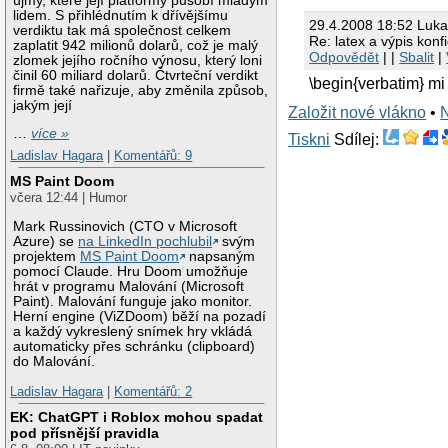
újmy, které její platformy působí mladým
lidem. S přihlédnutím k dřívějšímu
29.4.2008 18:52 Luk
verdiktu tak má společnost celkem
Re: latex a výpis kon
zaplatit 942 milionů dolarů, což je malý
Odpovědět
| |
Sbalit
|
zlomek jejího ročního výnosu, který loni
činil 60 miliard dolarů. Čtvrteční verdikt
\begin{verbatim} mi
firmě také nařizuje, aby změnila způsob,
jakým její
Založit nové vlákno
•
…
více »
Tiskni
Sdílej:
Ladislav Hagara
|
Komentářů: 9
MS Paint Doom
včera 12:44 | Humor
Mark Russinovich (CTO v Microsoft
Azure) se
na LinkedIn pochlubil
svým
projektem
MS Paint Doom
napsaným
pomocí Claude. Hru Doom umožňuje
hrát v programu Malování (Microsoft
Paint). Malování funguje jako monitor.
Herní engine (ViZDoom) běží na pozadí
a každý vykreslený snímek hry vkládá
automaticky přes schránku (clipboard)
do Malování.
Ladislav Hagara
|
Komentářů: 2
EK: ChatGPT i Roblox mohou spadat
pod přísnější pravidla