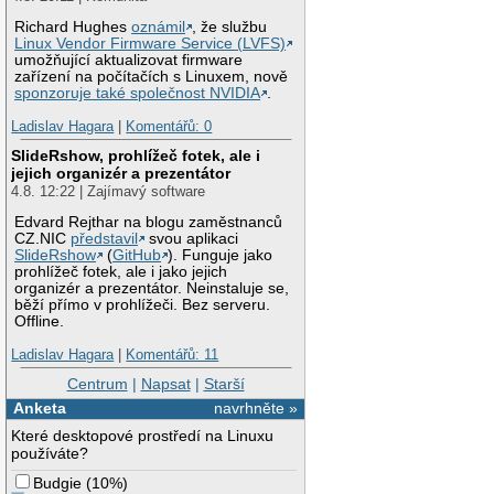
Richard Hughes
oznámil
, že službu
Linux Vendor Firmware Service (LVFS)
umožňující aktualizovat firmware
zařízení na počítačích s Linuxem, nově
sponzoruje také společnost NVIDIA
.
Ladislav Hagara
|
Komentářů: 0
SlideRshow, prohlížeč fotek, ale i
jejich organizér a prezentátor
4.8. 12:22 | Zajímavý software
Edvard Rejthar na blogu zaměstnanců
CZ.NIC
představil
svou aplikaci
SlideRshow
(
GitHub
). Funguje jako
prohlížeč fotek, ale i jako jejich
organizér a prezentátor. Neinstaluje se,
běží přímo v prohlížeči. Bez serveru.
Offline.
Ladislav Hagara
|
Komentářů: 11
Centrum
|
Napsat
|
Starší
Anketa
navrhněte »
Které desktopové prostředí na Linuxu
používáte?
Budgie
(
10%
)