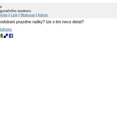
as
figuračního souboru
Výše
|
Link
|
Blokovat
|
Admin
 odstrani prazdne radky? lze s tim neco delat?
Nahoru