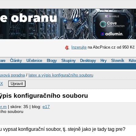
Inzerujte
na AbcPráce.cz od 950 Kč
are
Články
Učebnice
Blogy
Skupiny
Desktopy
Hry
Slovník
Kdo
uxová poradna
/
latex a výpis konfiguračního souboru
eX
Upravit
výpis konfiguračního souboru
r.m
| skóre: 35 | blog:
e17
ního souboru
 vypsat konfigurační soubor, tj. stejně jako je tady tag pre?