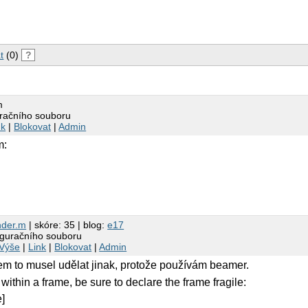
t
(0)
?
m
uračního souboru
nk
|
Blokovat
|
Admin
m:
der.m
| skóre: 35 | blog:
e17
figuračního souboru
Výše
|
Link
|
Blokovat
|
Admin
 jsem to musel udělat jinak, protože používám beamer.
 within a frame, be sure to declare the frame fragile:
e]