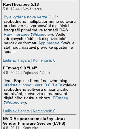
RawTherapee 5.13
5.8. 12:44 | Nová verze
Byla vydána nová verze 5.13
svobodného multiplatformního softwaru
pro konverzi a zpracování digitálních
fotografií primárně ve formátů RAW
RawTherapee
(
Wikipedie
). Vedle
zdrojových kódů je k dispozici také
balíček ve formátu
AppImage
. Stačí jej
stáhnout, nastavit právo ke spuštění a
spustit.
Ladislav Hagara
|
Komentářů: 0
FFmpeg 9.0 "Lei"
4.8. 20:44 | Zajímavý článek
Jean-Baptiste Kempf na svém blogu
představil novou verzi 9.0 "Lei"
kolekce
svobodného softwaru umožňujícího
nahrávání, konverzi a streamovaní
digitálního zvuku a obrazu
FFmpeg
(
Wikipedie
).
Ladislav Hagara
|
Komentářů: 0
NVIDIA sponzorem služby Linux
Vendor Firmware Service (LVFS)
4.8. 20:11 | Komunita