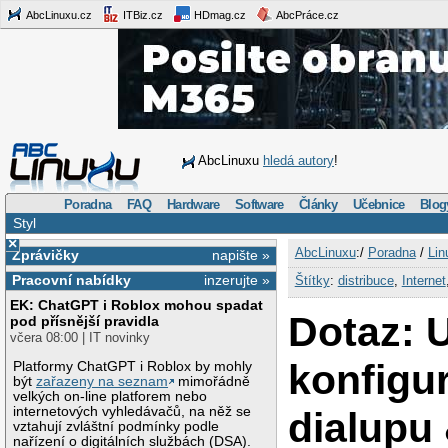
AbcLinuxu.cz
ITBiz.cz
HDmag.cz
AbcPráce.cz
AbcLinuxu
hledá autory
!
Poradna
FAQ
Hardware
Software
Články
Učebnice
Blog
Styl
×
AbcLinuxu
:/
Poradna
/
Lin
Zprávičky
napište »
Pracovní nabídky
inzerujte »
Štítky
:
distribuce
,
Internet
EK: ChatGPT i Roblox mohou spadat
Dotaz: 
pod přísnější pravidla
včera 08:00 | IT novinky
konfigu
Platformy ChatGPT i Roblox by mohly
být
zařazeny na seznam
mimořádně
velkých on-line platforem nebo
internetových vyhledávačů, na něž se
dialupu 
vztahují zvláštní podmínky podle
nařízení o digitálních službách (DSA).