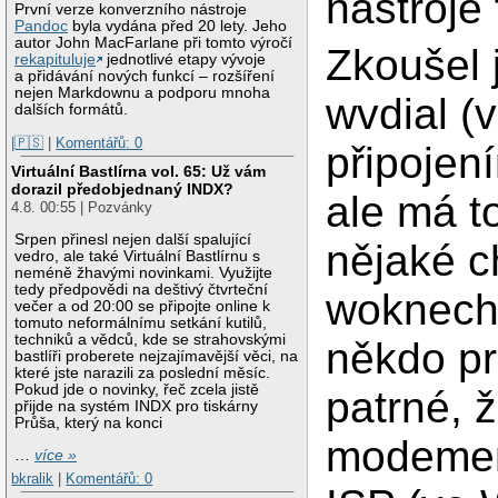
nástroje
První verze konverzního nástroje
Pandoc
byla vydána před 20 lety. Jeho
autor John MacFarlane při tomto výročí
Zkoušel 
rekapituluje
jednotlivé etapy vývoje
a přidávání nových funkcí – rozšíření
nejen Markdownu a podporu mnoha
wvdial (v
dalších formátů.
|🇵🇸
|
Komentářů: 0
připojen
Virtuální Bastlírna vol. 65: Už vám
dorazil předobjednaný INDX?
ale má t
4.8. 00:55 | Pozvánky
Srpen přinesl nejen další spalující
nějaké c
vedro, ale také Virtuální Bastlírnu s
neméně žhavými novinkami. Využijte
tedy předpovědi na deštivý čtvrteční
woknech 
večer a od 20:00 se připojte online k
tomuto neformálnímu setkání kutilů,
techniků a vědců, kde se strahovskými
někdo pr
bastlíři proberete nejzajímavější věci, na
které jste narazili za poslední měsíc.
Pokud jde o novinky, řeč zcela jistě
patrné, 
přijde na systém INDX pro tiskárny
Průša, který na konci
modemem
…
více »
bkralik
|
Komentářů: 0