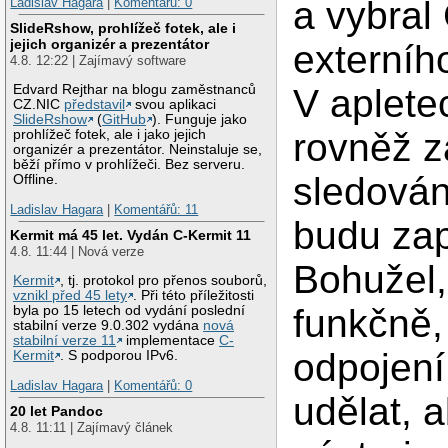
a vybral
Ladislav Hagara
|
Komentářů: 0
SlideRshow, prohlížeč fotek, ale i
jejich organizér a prezentátor
externí
4.8. 12:22 | Zajímavý software
Edvard Rejthar na blogu zaměstnanců
V aplete
CZ.NIC
představil
svou aplikaci
SlideRshow
(
GitHub
). Funguje jako
rovněž z
prohlížeč fotek, ale i jako jejich
organizér a prezentátor. Neinstaluje se,
běží přímo v prohlížeči. Bez serveru.
sledová
Offline.
Ladislav Hagara
|
Komentářů: 11
budu zap
Kermit má 45 let. Vydán C-Kermit 11
4.8. 11:44 | Nová verze
Bohužel, 
Kermit
, tj. protokol pro přenos souborů,
vznikl před 45 lety
. Při této příležitosti
funkčně,
byla po 15 letech od vydání poslední
stabilní verze 9.0.302 vydána
nová
stabilní verze 11
implementace
C-
odpojení
Kermit
. S podporou IPv6.
Ladislav Hagara
|
Komentářů: 0
udělat, a
20 let Pandoc
4.8. 11:11 | Zajímavý článek