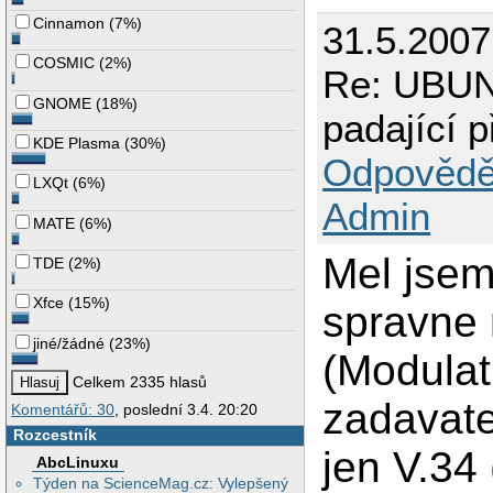
Cinnamon
(
7%
)
31.5.2007
COSMIC
(
2%
)
Re: UBUNT
GNOME
(
18%
)
padající p
KDE Plasma
(
30%
)
Odpovědě
LXQt
(
6%
)
Admin
MATE
(
6%
)
Mel jsem
TDE
(
2%
)
Xfce
(
15%
)
spravne 
jiné/žádné
(
23%
)
(Modulat
Celkem 2335 hlasů
zadavate
Komentářů: 30
, poslední 3.4. 20:20
Rozcestník
jen V.34
AbcLinuxu
Týden na ScienceMag.cz: Vylepšený