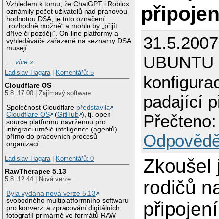
Vzhledem k tomu, že ChatGPT i Roblox
připojen
oznámily počet uživatelů nad prahovou
hodnotou DSA, je toto označení
„rozhodně možné“ a mohlo by „přijít
dříve či později“. On-line platformy a
31.5.2007
vyhledávače zařazené na seznamy DSA
musejí
UBUNTU 
…
více »
Ladislav Hagara
|
Komentářů: 5
konfigura
Cloudflare OS
5.8. 17:00 | Zajímavý software
padající p
Společnost Cloudflare
představila
Cloudflare OS
(
GitHub
), tj. open
Přečteno:
source platformu navrženou pro
integraci umělé inteligence (agentů)
Odpovědě
přímo do pracovních procesů
organizací.
Ladislav Hagara
|
Komentářů: 0
Zkoušel 
RawTherapee 5.13
5.8. 12:44 | Nová verze
rodičů na
Byla vydána nová verze 5.13
svobodného multiplatformního softwaru
připojení
pro konverzi a zpracování digitálních
fotografií primárně ve formátů RAW