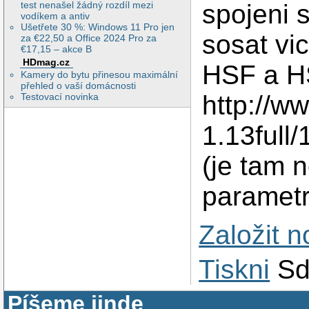
test nenašel žádný rozdíl mezi
spojeni 
vodíkem a antiv
Ušetřete 30 %: Windows 11 Pro jen
sosat vi
za €22,50 a Office 2024 Pro za
€17,15 – akce B
HDmag.cz
HSF a H
Kamery do bytu přinesou maximální
přehled o vaší domácnosti
http://w
Testovací novinka
1.13ful
(je tam n
parametry
Založit 
Tiskni
Sd
Píšeme jinde