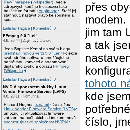
RawTherapee
(
Wikipedie
). Vedle
přes oby
zdrojových kódů je k dispozici také
balíček ve formátu
AppImage
. Stačí jej
stáhnout, nastavit právo ke spuštění a
modem. 
spustit.
Ladislav Hagara
|
Komentářů: 0
jim tam 
FFmpeg 9.0 "Lei"
4.8. 20:44 | Zajímavý článek
a tak js
Jean-Baptiste Kempf na svém blogu
představil novou verzi 9.0 "Lei"
kolekce
nastaven
svobodného softwaru umožňujícího
nahrávání, konverzi a streamovaní
digitálního zvuku a obrazu
FFmpeg
konfigura
(
Wikipedie
).
Ladislav Hagara
|
Komentářů: 0
tohoto n
NVIDIA sponzorem služby Linux
Vendor Firmware Service (LVFS)
kde jsem
4.8. 20:11 | Komunita
Richard Hughes
oznámil
, že službu
potřebné 
Linux Vendor Firmware Service (LVFS)
umožňující aktualizovat firmware
zařízení na počítačích s Linuxem, nově
číslo, j
sponzoruje také společnost NVIDIA
.