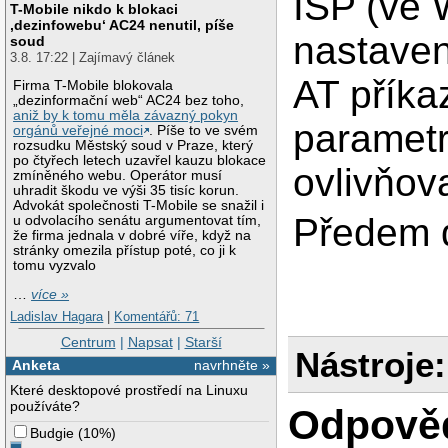
ISP (ve 
T-Mobile nikdo k blokaci
‚dezinfowebu‘ AC24 nenutil, píše
nastave
soud
3.8. 17:22 | Zajímavý článek
AT příka
Firma T-Mobile blokovala
„dezinformační web“ AC24 bez toho,
aniž by k tomu měla závazný pokyn
parametr
orgánů veřejné moci
. Píše to ve svém
rozsudku Městský soud v Praze, který
po čtyřech letech uzavřel kauzu blokace
ovlivňov
zmíněného webu. Operátor musí
uhradit škodu ve výši 35 tisíc korun.
Advokát společnosti T-Mobile se snažil i
Předem d
u odvolacího senátu argumentovat tím,
že firma jednala v dobré víře, když na
stránky omezila přístup poté, co ji k
tomu vyzvalo
…
více »
Ladislav Hagara
|
Komentářů: 71
Centrum
|
Napsat
|
Starší
Nástroje:
Anketa
navrhněte »
Které desktopové prostředí na Linuxu
používáte?
Odpově
Budgie
(
10%
)