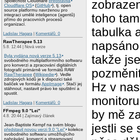
zobrazen
Společnost Cloudflare
představila
Cloudflare OS
(
GitHub
), tj. open
source platformu navrženou pro
toho tam 
integraci umělé inteligence (agentů)
přímo do pracovních procesů
organizací.
tabulka a
Ladislav Hagara
|
Komentářů: 0
napsáno
RawTherapee 5.13
5.8. 12:44 | Nová verze
takže js
Byla vydána nová verze 5.13
svobodného multiplatformního softwaru
pro konverzi a zpracování digitálních
pozměnit
fotografií primárně ve formátů RAW
RawTherapee
(
Wikipedie
). Vedle
zdrojových kódů je k dispozici také
Hz v nas
balíček ve formátu
AppImage
. Stačí jej
stáhnout, nastavit právo ke spuštění a
spustit.
monitoru
Ladislav Hagara
|
Komentářů: 0
by mě za
FFmpeg 9.0 "Lei"
4.8. 20:44 | Zajímavý článek
jestli se
Jean-Baptiste Kempf na svém blogu
představil novou verzi 9.0 "Lei"
kolekce
svobodného softwaru umožňujícího
nahrávání, konverzi a streamovaní