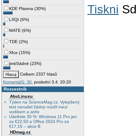
Tiskni
Sd
KDE Plasma
(
30%
)
LXQt
(
6%
)
MATE
(
6%
)
TDE
(
2%
)
Xfce
(
15%
)
jiné/žádné
(
23%
)
Celkem 2337 hlasů
Komentářů: 30
, poslední 3.4. 20:20
Rozcestník
AbcLinuxu
Týden na ScienceMag.cz: Vylepšený
test nenašel žádný rozdíl mezi
vodíkem a antiv
Ušetřete 30 %: Windows 11 Pro jen
za €22,50 a Office 2024 Pro za
€17,15 – akce B
HDmag.cz