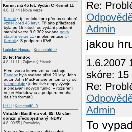
Re: Prob
Kermit má 45 let. Vydán C-Kermit 11
4.8. 11:44 | Nová verze
Odpovědě
Kermit
, tj. protokol pro přenos souborů,
vznikl před 45 lety
. Při této příležitosti
Admin
byla po 15 letech od vydání poslední
stabilní verze 9.0.302 vydána
nová
stabilní verze 11
implementace
C-
jakou hr
Kermit
. S podporou IPv6.
Ladislav Hagara
|
Komentářů: 0
20 let Pandoc
1.6.2007 
4.8. 11:11 | Zajímavý článek
První verze konverzního nástroje
skóre: 15 
Pandoc
byla vydána před 20 lety. Jeho
autor John MacFarlane při tomto výročí
Re: Prob
rekapituluje
jednotlivé etapy vývoje
a přidávání nových funkcí – rozšíření
nejen Markdownu a podporu mnoha
Odpovědě
dalších formátů.
|🇵🇸
|
Komentářů: 0
Admin
Virtuální Bastlírna vol. 65: Už vám
dorazil předobjednaný INDX?
To vypad
4.8. 00:55 | Pozvánky
Srpen přinesl nejen další spalující