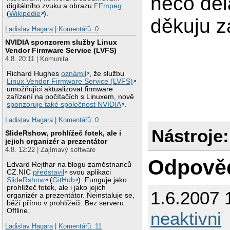
něco děl
digitálního zvuku a obrazu
FFmpeg
(
Wikipedie
).
děkuju 
Ladislav Hagara
|
Komentářů: 0
NVIDIA sponzorem služby Linux
Vendor Firmware Service (LVFS)
4.8. 20:11 | Komunita
Richard Hughes
oznámil
, že službu
Linux Vendor Firmware Service (LVFS)
umožňující aktualizovat firmware
zařízení na počítačích s Linuxem, nově
sponzoruje také společnost NVIDIA
.
Ladislav Hagara
|
Komentářů: 0
Nástroje:
SlideRshow, prohlížeč fotek, ale i
jejich organizér a prezentátor
4.8. 12:22 | Zajímavý software
Odpově
Edvard Rejthar na blogu zaměstnanců
CZ.NIC
představil
svou aplikaci
SlideRshow
(
GitHub
). Funguje jako
prohlížeč fotek, ale i jako jejich
1.6.2007 
organizér a prezentátor. Neinstaluje se,
běží přímo v prohlížeči. Bez serveru.
Offline.
neaktivni
Ladislav Hagara
|
Komentářů: 11