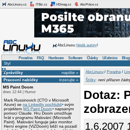
AbcLinuxu.cz
ITBiz.cz
HDmag.cz
AbcPráce.cz
AbcLinuxu
hledá autory
!
Poradna
FAQ
Hardware
Software
Články
Učebnice
Blog
Styl
×
AbcLinuxu
:/
Poradna
/
Lin
Zprávičky
napište »
Pracovní nabídky
inzerujte »
Štítky
:
není přiřazen žádn
MS Paint Doom
Dotaz: 
dnes 12:44 | Humor
Mark Russinovich (CTO v Microsoft
zobraze
Azure) se
na LinkedIn pochlubil
svým
projektem
MS Paint Doom
napsaným
pomocí Claude. Hru Doom umožňuje
hrát v programu Malování (Microsoft
Paint). Malování funguje jako monitor.
1.6.2007 
Herní engine (ViZDoom) běží na pozadí