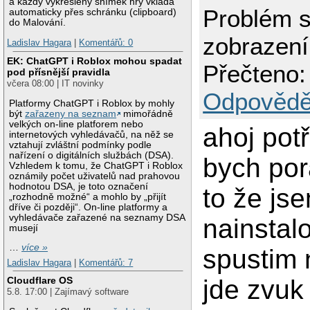
a každý vykreslený snímek hry vkládá
Problém 
automaticky přes schránku (clipboard)
do Malování.
zobrazen
Ladislav Hagara
|
Komentářů: 0
EK: ChatGPT i Roblox mohou spadat
Přečteno:
pod přísnější pravidla
včera 08:00 | IT novinky
Odpovědě
Platformy ChatGPT i Roblox by mohly
být
zařazeny na seznam
mimořádně
velkých on-line platforem nebo
ahoj pot
internetových vyhledávačů, na něž se
vztahují zvláštní podmínky podle
nařízení o digitálních službách (DSA).
bych por
Vzhledem k tomu, že ChatGPT i Roblox
oznámily počet uživatelů nad prahovou
hodnotou DSA, je toto označení
to že jse
„rozhodně možné“ a mohlo by „přijít
dříve či později“. On-line platformy a
vyhledávače zařazené na seznamy DSA
nainstal
musejí
…
více »
spustim
Ladislav Hagara
|
Komentářů: 7
jde zvuk
Cloudflare OS
5.8. 17:00 | Zajímavý software