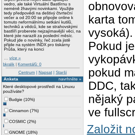
obnovova
vedro, ale také Virtuální Bastlírnu s
neméně žhavými novinkami. Využijte
tedy předpovědi na deštivý čtvrteční
karta to
večer a od 20:00 se připojte online k
tomuto neformálnímu setkání kutilů,
techniků a vědců, kde se strahovskými
vysoká).
bastlíři proberete nejzajímavější věci, na
které jste narazili za poslední měsíc.
Pokud jde o novinky, řeč zcela jistě
Pokud je
přijde na systém INDX pro tiskárny
Průša, který na konci
vykopávk
…
více »
bkralik
|
Komentářů: 0
pokud má
Centrum
|
Napsat
|
Starší
Anketa
navrhněte »
DDC, tak
Které desktopové prostředí na Linuxu
používáte?
nějaký p
Budgie
(
10%
)
ve fullsc
Cinnamon
(
7%
)
COSMIC
(
2%
)
Založit 
GNOME
(
18%
)