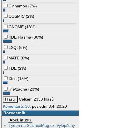
Cinnamon
(
7%
)
COSMIC
(
2%
)
GNOME
(
18%
)
KDE Plasma
(
30%
)
LXQt
(
6%
)
MATE
(
6%
)
TDE
(
2%
)
Xfce
(
15%
)
jiné/žádné
(
23%
)
Celkem 2333 hlasů
Komentářů: 30
, poslední 3.4. 20:20
Rozcestník
AbcLinuxu
Týden na ScienceMag.cz: Vylepšený