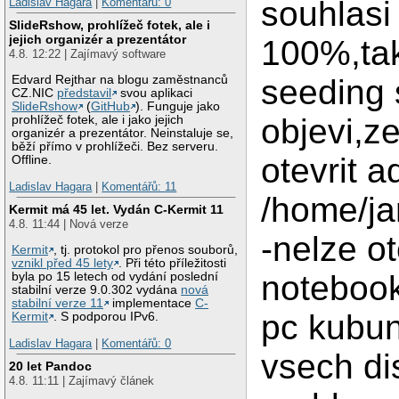
souhlasi
Ladislav Hagara
|
Komentářů: 0
SlideRshow, prohlížeč fotek, ale i
jejich organizér a prezentátor
100%,tak
4.8. 12:22 | Zajímavý software
Edvard Rejthar na blogu zaměstnanců
seeding 
CZ.NIC
představil
svou aplikaci
SlideRshow
(
GitHub
). Funguje jako
objevi,z
prohlížeč fotek, ale i jako jejich
organizér a prezentátor. Neinstaluje se,
běží přímo v prohlížeči. Bez serveru.
otevrit a
Offline.
Ladislav Hagara
|
Komentářů: 11
/home/ja
Kermit má 45 let. Vydán C-Kermit 11
4.8. 11:44 | Nová verze
-nelze ot
Kermit
, tj. protokol pro přenos souborů,
vznikl před 45 lety
. Při této příležitosti
noteboo
byla po 15 letech od vydání poslední
stabilní verze 9.0.302 vydána
nová
stabilní verze 11
implementace
C-
pc kubun
Kermit
. S podporou IPv6.
Ladislav Hagara
|
Komentářů: 0
vsech dis
20 let Pandoc
4.8. 11:11 | Zajímavý článek