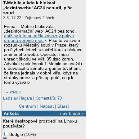
T-Mobile nikdo k blokaci
‚dezinfowebu‘ AC24 nenutil, píše
soud
3.8. 17:22 | Zajímavý článek
Firma T-Mobile blokovala
„dezinformační web“ AC24 bez toho,
aniž by k tomu měla závazný pokyn
orgánů veřejné moci
. Píše to ve svém
rozsudku Městský soud v Praze, který
po čtyřech letech uzavřel kauzu blokace
zmíněného webu. Operátor musí
uhradit škodu ve výši 35 tisíc korun.
Advokát společnosti T-Mobile se snažil i
u odvolacího senátu argumentovat tím,
že firma jednala v dobré víře, když na
stránky omezila přístup poté, co ji k
tomu vyzvalo
…
více »
Ladislav Hagara
|
Komentářů: 70
Centrum
|
Napsat
|
Starší
Anketa
navrhněte »
Které desktopové prostředí na Linuxu
používáte?
Budgie
(
10%
)