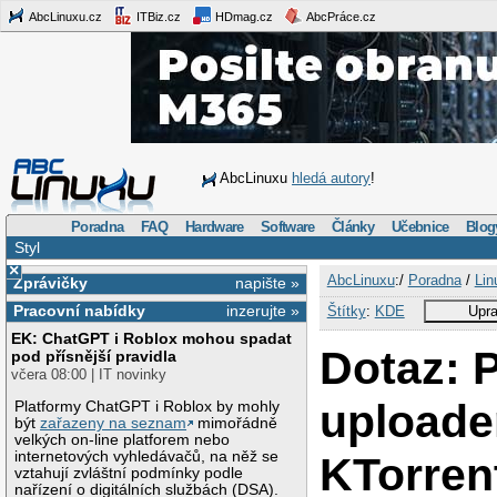
AbcLinuxu.cz
ITBiz.cz
HDmag.cz
AbcPráce.cz
AbcLinuxu
hledá autory
!
Poradna
FAQ
Hardware
Software
Články
Učebnice
Blog
Styl
×
AbcLinuxu
:/
Poradna
/
Lin
Zprávičky
napište »
Pracovní nabídky
inzerujte »
Štítky
:
KDE
Upra
EK: ChatGPT i Roblox mohou spadat
Dotaz: 
pod přísnější pravidla
včera 08:00 | IT novinky
uploade
Platformy ChatGPT i Roblox by mohly
být
zařazeny na seznam
mimořádně
velkých on-line platforem nebo
internetových vyhledávačů, na něž se
KTorren
vztahují zvláštní podmínky podle
nařízení o digitálních službách (DSA).