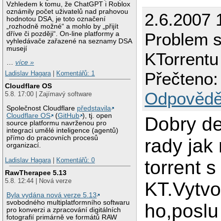
Vzhledem k tomu, že ChatGPT i Roblox
oznámily počet uživatelů nad prahovou
2.6.2007 
hodnotou DSA, je toto označení
„rozhodně možné“ a mohlo by „přijít
Problem 
dříve či později“. On-line platformy a
vyhledávače zařazené na seznamy DSA
musejí
KTorrentu
…
více »
Přečteno:
Ladislav Hagara
|
Komentářů: 1
Cloudflare OS
Odpovědě
5.8. 17:00 | Zajímavý software
Společnost Cloudflare
představila
Cloudflare OS
(
GitHub
), tj. open
Dobry de
source platformu navrženou pro
integraci umělé inteligence (agentů)
přímo do pracovních procesů
rady jak
organizací.
Ladislav Hagara
|
Komentářů: 0
torrent s
RawTherapee 5.13
5.8. 12:44 | Nová verze
KT.Vytvo
Byla vydána nová verze 5.13
svobodného multiplatformního softwaru
ho,poslu
pro konverzi a zpracování digitálních
fotografií primárně ve formátů RAW