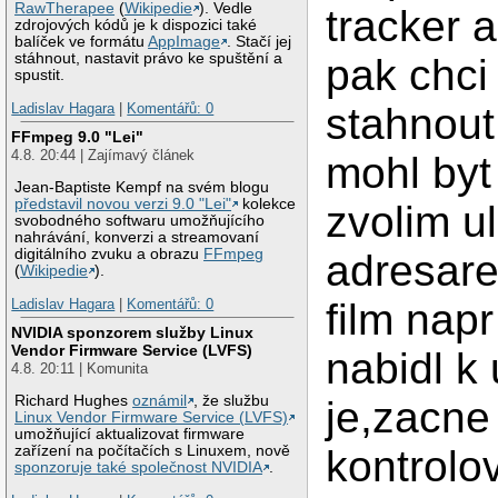
RawTherapee
(
Wikipedie
). Vedle
tracker 
zdrojových kódů je k dispozici také
balíček ve formátu
AppImage
. Stačí jej
stáhnout, nastavit právo ke spuštění a
pak chci
spustit.
Ladislav Hagara
|
Komentářů: 0
stahnout
FFmpeg 9.0 "Lei"
4.8. 20:44 | Zajímavý článek
mohl byt
Jean-Baptiste Kempf na svém blogu
představil novou verzi 9.0 "Lei"
kolekce
zvolim ul
svobodného softwaru umožňujícího
nahrávání, konverzi a streamovaní
digitálního zvuku a obrazu
FFmpeg
adresare
(
Wikipedie
).
Ladislav Hagara
|
Komentářů: 0
film nap
NVIDIA sponzorem služby Linux
Vendor Firmware Service (LVFS)
nabidl k
4.8. 20:11 | Komunita
Richard Hughes
oznámil
, že službu
je,zacne
Linux Vendor Firmware Service (LVFS)
umožňující aktualizovat firmware
zařízení na počítačích s Linuxem, nově
kontrolov
sponzoruje také společnost NVIDIA
.