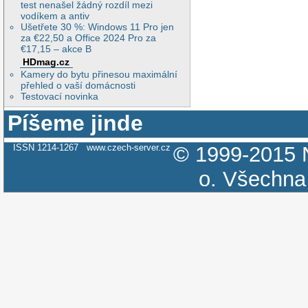
test nenašel žádný rozdíl mezi
vodíkem a antiv
Ušetřete 30 %: Windows 11 Pro jen
za €22,50 a Office 2024 Pro za
€17,15 – akce B
HDmag.cz
Kamery do bytu přinesou maximální
přehled o vaší domácnosti
Testovací novinka
Píšeme jinde
ISSN 1214-1267
www.czech-server.cz
© 1999-2015
o.
Všechna 