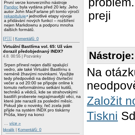
problem.
První verze konverzního nástroje
Pandoc
byla vydána před 20 lety. Jeho
preji
autor John MacFarlane při tomto výročí
rekapituluje
jednotlivé etapy vývoje
a přidávání nových funkcí – rozšíření
nejen Markdownu a podporu mnoha
dalších formátů.
|🇵🇸
|
Komentářů: 0
Virtuální Bastlírna vol. 65: Už vám
dorazil předobjednaný INDX?
Nástroje:
4.8. 00:55 | Pozvánky
Srpen přinesl nejen další spalující
Na otázk
vedro, ale také Virtuální Bastlírnu s
neméně žhavými novinkami. Využijte
tedy předpovědi na deštivý čtvrteční
neodpově
večer a od 20:00 se připojte online k
tomuto neformálnímu setkání kutilů,
techniků a vědců, kde se strahovskými
Založit 
bastlíři proberete nejzajímavější věci, na
které jste narazili za poslední měsíc.
Pokud jde o novinky, řeč zcela jistě
přijde na systém INDX pro tiskárny
Tiskni
Sd
Průša, který na konci
…
více »
bkralik
|
Komentářů: 0