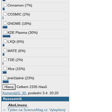
Cinnamon
(
7%
)
COSMIC
(
2%
)
GNOME
(
18%
)
KDE Plasma
(
30%
)
LXQt
(
6%
)
MATE
(
6%
)
TDE
(
2%
)
Xfce
(
15%
)
jiné/žádné
(
23%
)
Celkem 2335 hlasů
Komentářů: 30
, poslední 3.4. 20:20
Rozcestník
AbcLinuxu
Týden na ScienceMag.cz: Vylepšený