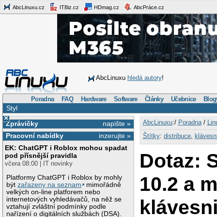
AbcLinuxu.cz
ITBiz.cz
HDmag.cz
AbcPráce.cz
AbcLinuxu
hledá autory
!
Poradna
FAQ
Hardware
Software
Články
Učebnice
Blog
Styl
×
AbcLinuxu
:/
Poradna
/
Lin
Zprávičky
napište »
Pracovní nabídky
inzerujte »
Štítky
:
distribuce
,
klávesn
EK: ChatGPT i Roblox mohou spadat
Dotaz: 
pod přísnější pravidla
včera 08:00 | IT novinky
10.2 a 
Platformy ChatGPT i Roblox by mohly
být
zařazeny na seznam
mimořádně
velkých on-line platforem nebo
internetových vyhledávačů, na něž se
klávesn
vztahují zvláštní podmínky podle
nařízení o digitálních službách (DSA).