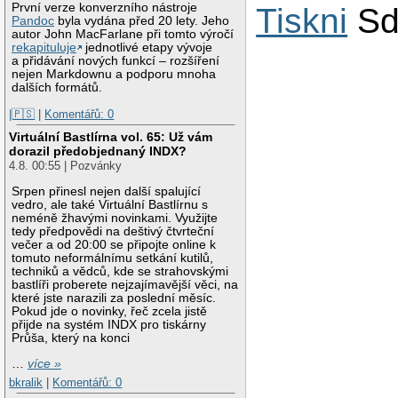
První verze konverzního nástroje
Tiskni
Sd
Pandoc
byla vydána před 20 lety. Jeho
autor John MacFarlane při tomto výročí
rekapituluje
jednotlivé etapy vývoje
a přidávání nových funkcí – rozšíření
nejen Markdownu a podporu mnoha
dalších formátů.
|🇵🇸
|
Komentářů: 0
Virtuální Bastlírna vol. 65: Už vám
dorazil předobjednaný INDX?
4.8. 00:55 | Pozvánky
Srpen přinesl nejen další spalující
vedro, ale také Virtuální Bastlírnu s
neméně žhavými novinkami. Využijte
tedy předpovědi na deštivý čtvrteční
večer a od 20:00 se připojte online k
tomuto neformálnímu setkání kutilů,
techniků a vědců, kde se strahovskými
bastlíři proberete nejzajímavější věci, na
které jste narazili za poslední měsíc.
Pokud jde o novinky, řeč zcela jistě
přijde na systém INDX pro tiskárny
Průša, který na konci
…
více »
bkralik
|
Komentářů: 0