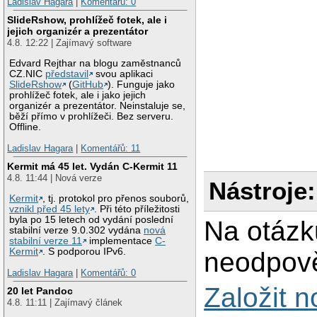
Ladislav Hagara
|
Komentářů: 0
SlideRshow, prohlížeč fotek, ale i
jejich organizér a prezentátor
4.8. 12:22 | Zajímavý software
Edvard Rejthar na blogu zaměstnanců
CZ.NIC
představil
svou aplikaci
SlideRshow
(
GitHub
). Funguje jako
prohlížeč fotek, ale i jako jejich
organizér a prezentátor. Neinstaluje se,
běží přímo v prohlížeči. Bez serveru.
Offline.
Ladislav Hagara
|
Komentářů: 11
Kermit má 45 let. Vydán C-Kermit 11
4.8. 11:44 | Nová verze
Nástroje:
Kermit
, tj. protokol pro přenos souborů,
vznikl před 45 lety
. Při této příležitosti
byla po 15 letech od vydání poslední
Na otázk
stabilní verze 9.0.302 vydána
nová
stabilní verze 11
implementace
C-
Kermit
. S podporou IPv6.
neodpově
Ladislav Hagara
|
Komentářů: 0
Založit 
20 let Pandoc
4.8. 11:11 | Zajímavý článek