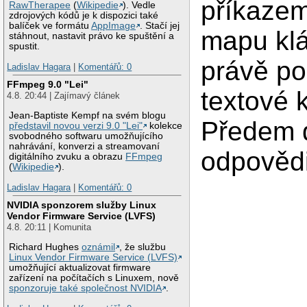
příkazem
RawTherapee
(
Wikipedie
). Vedle
zdrojových kódů je k dispozici také
balíček ve formátu
AppImage
. Stačí jej
mapu kl
stáhnout, nastavit právo ke spuštění a
spustit.
právě p
Ladislav Hagara
|
Komentářů: 0
FFmpeg 9.0 "Lei"
textové 
4.8. 20:44 | Zajímavý článek
Jean-Baptiste Kempf na svém blogu
Předem d
představil novou verzi 9.0 "Lei"
kolekce
svobodného softwaru umožňujícího
nahrávání, konverzi a streamovaní
odpovědi
digitálního zvuku a obrazu
FFmpeg
(
Wikipedie
).
Ladislav Hagara
|
Komentářů: 0
NVIDIA sponzorem služby Linux
Vendor Firmware Service (LVFS)
4.8. 20:11 | Komunita
Richard Hughes
oznámil
, že službu
Linux Vendor Firmware Service (LVFS)
umožňující aktualizovat firmware
zařízení na počítačích s Linuxem, nově
sponzoruje také společnost NVIDIA
.