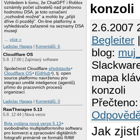
Vzhledem k tomu, že ChatGPT i Roblox
konzoli
oznámily počet uživatelů nad prahovou
hodnotou DSA, je toto označení
„rozhodně možné“ a mohlo by „přijít
dříve či později“. On-line platformy a
2.6.2007 
vyhledávače zařazené na seznamy DSA
musejí
Begleiter
|
…
více »
Ladislav Hagara
|
Komentářů: 6
blog:
muj
Cloudflare OS
5.8. 17:00 | Zajímavý software
Slackware
Společnost Cloudflare
představila
Cloudflare OS
(
GitHub
), tj. open
mapa kláv
source platformu navrženou pro
integraci umělé inteligence (agentů)
konzoli
přímo do pracovních procesů
organizací.
Přečteno:
Ladislav Hagara
|
Komentářů: 0
RawTherapee 5.13
Odpovědě
5.8. 12:44 | Nová verze
Byla vydána nová verze 5.13
Jak zjis
svobodného multiplatformního softwaru
pro konverzi a zpracování digitálních
fotografií primárně ve formátů RAW