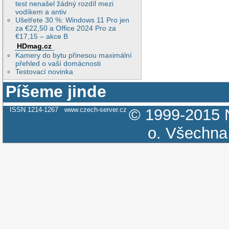
test nenašel žádný rozdíl mezi
vodíkem a antiv
Ušetřete 30 %: Windows 11 Pro jen
za €22,50 a Office 2024 Pro za
€17,15 – akce B
HDmag.cz
Kamery do bytu přinesou maximální
přehled o vaší domácnosti
Testovací novinka
Píšeme jinde
ISSN 1214-1267
www.czech-server.cz
© 1999-2015
o.
Všechna 