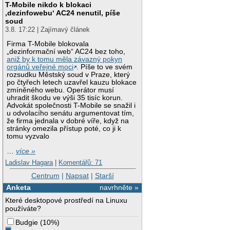
T-Mobile nikdo k blokaci
‚dezinfowebu‘ AC24 nenutil, píše
soud
3.8. 17:22 | Zajímavý článek
Firma T-Mobile blokovala
„dezinformační web“ AC24 bez toho,
aniž by k tomu měla závazný pokyn
orgánů veřejné moci
. Píše to ve svém
rozsudku Městský soud v Praze, který
po čtyřech letech uzavřel kauzu blokace
zmíněného webu. Operátor musí
uhradit škodu ve výši 35 tisíc korun.
Advokát společnosti T-Mobile se snažil i
u odvolacího senátu argumentovat tím,
že firma jednala v dobré víře, když na
stránky omezila přístup poté, co ji k
tomu vyzvalo
…
více »
Ladislav Hagara
|
Komentářů: 71
Centrum
|
Napsat
|
Starší
Anketa
navrhněte »
Které desktopové prostředí na Linuxu
používáte?
Budgie
(
10%
)