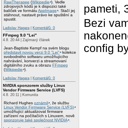
RawTherapee
(
Wikipedie
). Vedle
pameti, 
zdrojových kódů je k dispozici také
balíček ve formátu
AppImage
. Stačí jej
stáhnout, nastavit právo ke spuštění a
Bezi vam
spustit.
Ladislav Hagara
|
Komentářů: 0
nakonen
FFmpeg 9.0 "Lei"
4.8. 20:44 | Zajímavý článek
config b
Jean-Baptiste Kempf na svém blogu
představil novou verzi 9.0 "Lei"
kolekce
svobodného softwaru umožňujícího
nahrávání, konverzi a streamovaní
digitálního zvuku a obrazu
FFmpeg
(
Wikipedie
).
Ladislav Hagara
|
Komentářů: 0
NVIDIA sponzorem služby Linux
Vendor Firmware Service (LVFS)
4.8. 20:11 | Komunita
Richard Hughes
oznámil
, že službu
Linux Vendor Firmware Service (LVFS)
umožňující aktualizovat firmware
zařízení na počítačích s Linuxem, nově
sponzoruje také společnost NVIDIA
.