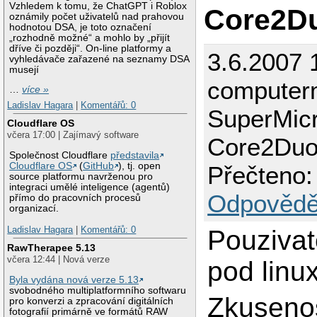
Vzhledem k tomu, že ChatGPT i Roblox
Core2D
oznámily počet uživatelů nad prahovou
hodnotou DSA, je toto označení
„rozhodně možné“ a mohlo by „přijít
dříve či později“. On-line platformy a
3.6.2007 
vyhledávače zařazené na seznamy DSA
musejí
computer
…
více »
Ladislav Hagara
|
Komentářů: 0
SuperMic
Cloudflare OS
včera 17:00 | Zajímavý software
Core2Du
Společnost Cloudflare
představila
Cloudflare OS
(
GitHub
), tj. open
Přečteno:
source platformu navrženou pro
integraci umělé inteligence (agentů)
Odpovědě
přímo do pracovních procesů
organizací.
Ladislav Hagara
|
Komentářů: 0
Pouziva
RawTherapee 5.13
včera 12:44 | Nová verze
pod lin
Byla vydána nová verze 5.13
svobodného multiplatformního softwaru
Zkusenos
pro konverzi a zpracování digitálních
fotografií primárně ve formátů RAW