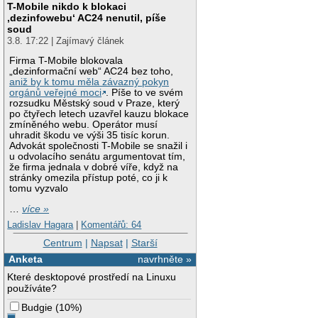
T-Mobile nikdo k blokaci
‚dezinfowebu‘ AC24 nenutil, píše
soud
3.8. 17:22 | Zajímavý článek
Firma T-Mobile blokovala
„dezinformační web“ AC24 bez toho,
aniž by k tomu měla závazný pokyn
orgánů veřejné moci
. Píše to ve svém
rozsudku Městský soud v Praze, který
po čtyřech letech uzavřel kauzu blokace
zmíněného webu. Operátor musí
uhradit škodu ve výši 35 tisíc korun.
Advokát společnosti T-Mobile se snažil i
u odvolacího senátu argumentovat tím,
že firma jednala v dobré víře, když na
stránky omezila přístup poté, co ji k
tomu vyzvalo
…
více »
Ladislav Hagara
|
Komentářů: 64
Centrum
|
Napsat
|
Starší
Anketa
navrhněte »
Které desktopové prostředí na Linuxu
používáte?
Budgie
(
10%
)