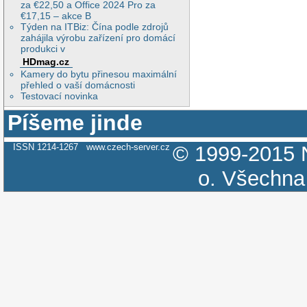
za €22,50 a Office 2024 Pro za
€17,15 – akce B
Týden na ITBiz: Čína podle zdrojů
zahájila výrobu zařízení pro domácí
produkci v
HDmag.cz
Kamery do bytu přinesou maximální
přehled o vaší domácnosti
Testovací novinka
Píšeme jinde
ISSN 1214-1267
www.czech-server.cz
© 1999-2015
o.
Všechna 