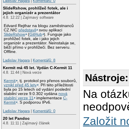
Ladislav Hagara
|
Komentářů: 0
SlideRshow, prohlížeč fotek, ale i
jejich organizér a prezentátor
4.8. 12:22 | Zajímavý software
Edvard Rejthar na blogu zaměstnanců
CZ.NIC
představil
svou aplikaci
SlideRshow
(
GitHub
). Funguje jako
prohlížeč fotek, ale i jako jejich
organizér a prezentátor. Neinstaluje se,
běží přímo v prohlížeči. Bez serveru.
Offline.
Ladislav Hagara
|
Komentářů: 8
Kermit má 45 let. Vydán C-Kermit 11
4.8. 11:44 | Nová verze
Nástroje:
Kermit
, tj. protokol pro přenos souborů,
vznikl před 45 lety
. Při této příležitosti
byla po 15 letech od vydání poslední
Na otázk
stabilní verze 9.0.302 vydána
nová
stabilní verze 11
implementace
C-
Kermit
. S podporou IPv6.
neodpově
Ladislav Hagara
|
Komentářů: 0
Založit 
20 let Pandoc
4.8. 11:11 | Zajímavý článek