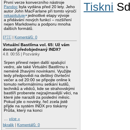
První verze konverzního nástroje
Tiskni
Sd
Pandoc
byla vydána před 20 lety. Jeho
autor John MacFarlane při tomto výročí
rekapituluje
jednotlivé etapy vývoje
a přidávání nových funkcí – rozšíření
nejen Markdownu a podporu mnoha
dalších formátů.
|🇵🇸
|
Komentářů: 0
Virtuální Bastlírna vol. 65: Už vám
dorazil předobjednaný INDX?
4.8. 00:55 | Pozvánky
Srpen přinesl nejen další spalující
vedro, ale také Virtuální Bastlírnu s
neméně žhavými novinkami. Využijte
tedy předpovědi na deštivý čtvrteční
večer a od 20:00 se připojte online k
tomuto neformálnímu setkání kutilů,
techniků a vědců, kde se strahovskými
bastlíři proberete nejzajímavější věci, na
které jste narazili za poslední měsíc.
Pokud jde o novinky, řeč zcela jistě
přijde na systém INDX pro tiskárny
Průša, který na konci
…
více »
bkralik
|
Komentářů: 0