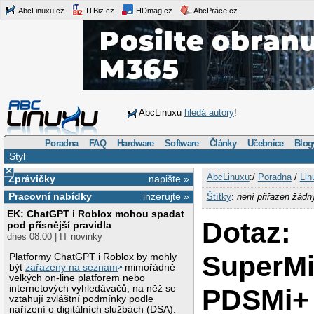
AbcLinuxu.cz
ITBiz.cz
HDmag.cz
AbcPráce.cz
AbcLinuxu
hledá autory
!
Poradna
FAQ
Hardware
Software
Články
Učebnice
Blog
Styl
×
AbcLinuxu
:/
Poradna
/
Lin
Zprávičky
napište »
Pracovní nabídky
inzerujte »
Štítky
:
není přiřazen žádn
EK: ChatGPT i Roblox mohou spadat
Dotaz:
pod přísnější pravidla
dnes 08:00 | IT novinky
SuperMi
Platformy ChatGPT i Roblox by mohly
být
zařazeny na seznam
mimořádně
velkých on-line platforem nebo
internetových vyhledávačů, na něž se
PDSMi+
vztahují zvláštní podmínky podle
nařízení o digitálních službách (DSA).