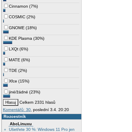
Cinnamon
(
7%
)
COSMIC
(
2%
)
GNOME
(
18%
)
KDE Plasma
(
30%
)
LXQt
(
6%
)
MATE
(
6%
)
TDE
(
2%
)
Xfce
(
15%
)
jiné/žádné
(
23%
)
Celkem 2331 hlasů
Komentářů: 30
, poslední 3.4. 20:20
Rozcestník
AbcLinuxu
Ušetřete 30 %: Windows 11 Pro jen