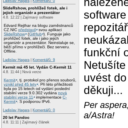
nalezen
Ladislav Hagara
|
Komentářů: 0
SlideRshow, prohlížeč fotek, ale i
software
jejich organizér a prezentátor
4.8. 12:22 | Zajímavý software
repozitá
Edvard Rejthar na blogu zaměstnanců
CZ.NIC
představil
svou aplikaci
SlideRshow
(
GitHub
). Funguje jako
neukázal
prohlížeč fotek, ale i jako jejich
organizér a prezentátor. Neinstaluje se,
běží přímo v prohlížeči. Bez serveru.
funkční 
Offline.
Ladislav Hagara
|
Komentářů: 9
Netušíte
Kermit má 45 let. Vydán C-Kermit 11
4.8. 11:44 | Nová verze
uvést d
Kermit
, tj. protokol pro přenos souborů,
vznikl před 45 lety
. Při této příležitosti
děkuji...
byla po 15 letech od vydání poslední
stabilní verze 9.0.302 vydána
nová
stabilní verze 11
implementace
C-
Kermit
. S podporou IPv6.
Per aspera
Ladislav Hagara
|
Komentářů: 0
a/Astra!
20 let Pandoc
4.8. 11:11 | Zajímavý článek