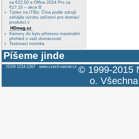
za €22,50 a Office 2024 Pro za
€17,15 – akce B
Týden na ITBiz: Čína podle zdrojů
zahájila výrobu zařízení pro domácí
produkci v
HDmag.cz
Kamery do bytu přinesou maximální
přehled o vaší domácnosti
Testovací novinka
Píšeme jinde
ISSN 1214-1267
www.czech-server.cz
© 1999-2015
o.
Všechna 