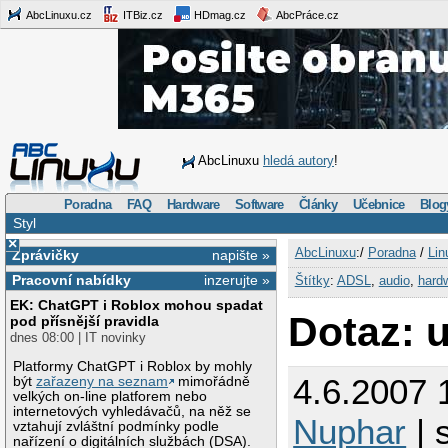
AbcLinuxu.cz
ITBiz.cz
HDmag.cz
AbcPráce.cz
AbcLinuxu
hledá autory
!
Poradna
FAQ
Hardware
Software
Články
Učebnice
Blog
Styl
×
AbcLinuxu
:/
Poradna
/
Lin
Zprávičky
napište »
Pracovní nabídky
inzerujte »
Štítky
:
ADSL
,
audio
,
hard
EK: ChatGPT i Roblox mohou spadat
Dotaz: 
pod přísnější pravidla
dnes 08:00 | IT novinky
Platformy ChatGPT i Roblox by mohly
4.6.2007 
být
zařazeny na seznam
mimořádně
velkých on-line platforem nebo
internetových vyhledávačů, na něž se
Nuphar
| 
vztahují zvláštní podmínky podle
nařízení o digitálních službách (DSA).