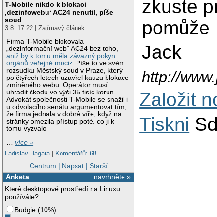
zkuste p
T-Mobile nikdo k blokaci
‚dezinfowebu‘ AC24 nenutil, píše
soud
pomůže
3.8. 17:22 | Zajímavý článek
Firma T-Mobile blokovala
Jack
„dezinformační web“ AC24 bez toho,
aniž by k tomu měla závazný pokyn
orgánů veřejné moci
. Píše to ve svém
rozsudku Městský soud v Praze, který
http://www
po čtyřech letech uzavřel kauzu blokace
zmíněného webu. Operátor musí
uhradit škodu ve výši 35 tisíc korun.
Založit 
Advokát společnosti T-Mobile se snažil i
u odvolacího senátu argumentovat tím,
že firma jednala v dobré víře, když na
Tiskni
Sd
stránky omezila přístup poté, co ji k
tomu vyzvalo
…
více »
Ladislav Hagara
|
Komentářů: 68
Centrum
|
Napsat
|
Starší
Anketa
navrhněte »
Které desktopové prostředí na Linuxu
používáte?
Budgie
(
10%
)