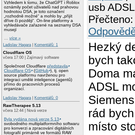
Vzhledem k tomu, že ChatGPT i Roblox
usb ADSL
oznámily počet uživatelů nad prahovou
hodnotou DSA, je toto označení
Přečteno:
„rozhodně možné“ a mohlo by „přijít
dříve či později“. On-line platformy a
vyhledávače zařazené na seznamy DSA
Odpovědě
musejí
…
více »
Hezký d
Ladislav Hagara
|
Komentářů: 1
Cloudflare OS
bych tak
včera 17:00 | Zajímavý software
Společnost Cloudflare
představila
Doma m
Cloudflare OS
(
GitHub
), tj. open
source platformu navrženou pro
integraci umělé inteligence (agentů)
ADSL m
přímo do pracovních procesů
organizací.
Siemens 
Ladislav Hagara
|
Komentářů: 0
RawTherapee 5.13
rád bych
včera 12:44 | Nová verze
Byla vydána nová verze 5.13
místo st
svobodného multiplatformního softwaru
pro konverzi a zpracování digitálních
fotografií primárně ve formátů RAW