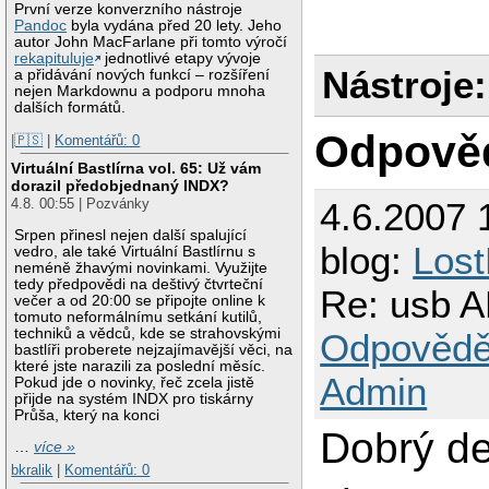
První verze konverzního nástroje
Pandoc
byla vydána před 20 lety. Jeho
autor John MacFarlane při tomto výročí
rekapituluje
jednotlivé etapy vývoje
Nástroje:
a přidávání nových funkcí – rozšíření
nejen Markdownu a podporu mnoha
dalších formátů.
Odpově
|🇵🇸
|
Komentářů: 0
Virtuální Bastlírna vol. 65: Už vám
dorazil předobjednaný INDX?
4.6.2007 
4.8. 00:55 | Pozvánky
Srpen přinesl nejen další spalující
blog:
Los
vedro, ale také Virtuální Bastlírnu s
neméně žhavými novinkami. Využijte
tedy předpovědi na deštivý čtvrteční
Re: usb 
večer a od 20:00 se připojte online k
tomuto neformálnímu setkání kutilů,
techniků a vědců, kde se strahovskými
Odpovědě
bastlíři proberete nejzajímavější věci, na
které jste narazili za poslední měsíc.
Admin
Pokud jde o novinky, řeč zcela jistě
přijde na systém INDX pro tiskárny
Průša, který na konci
Dobrý de
…
více »
bkralik
|
Komentářů: 0