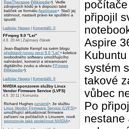
počítače
RawTherapee
(
Wikipedie
). Vedle
zdrojových kódů je k dispozici také
balíček ve formátu
AppImage
. Stačí jej
připojil s
stáhnout, nastavit právo ke spuštění a
spustit.
noteboo
Ladislav Hagara
|
Komentářů: 0
FFmpeg 9.0 "Lei"
Aspire 3
4.8. 20:44 | Zajímavý článek
Jean-Baptiste Kempf na svém blogu
Kubuntu 
představil novou verzi 9.0 "Lei"
kolekce
svobodného softwaru umožňujícího
nahrávání, konverzi a streamovaní
systém s
digitálního zvuku a obrazu
FFmpeg
(
Wikipedie
).
takové z
Ladislav Hagara
|
Komentářů: 0
NVIDIA sponzorem služby Linux
vůbec ne
Vendor Firmware Service (LVFS)
4.8. 20:11 | Komunita
Po připoj
Richard Hughes
oznámil
, že službu
Linux Vendor Firmware Service (LVFS)
umožňující aktualizovat firmware
nestane 
zařízení na počítačích s Linuxem, nově
sponzoruje také společnost NVIDIA
.