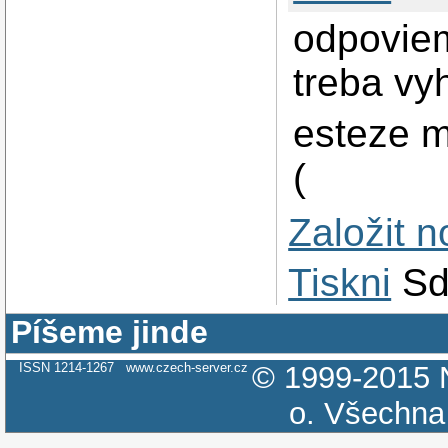
odpoviem
treba vy
esteze ma
(
Založit 
Tiskni
Sd
Píšeme jinde
ISSN 1214-1267
www.czech-server.cz
© 1999-2015
o.
Všechna 