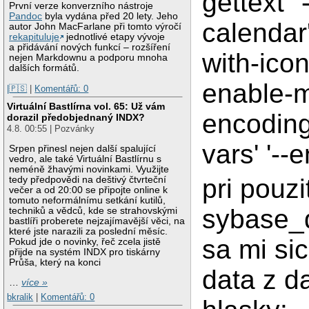
gettext' '
První verze konverzního nástroje
Pandoc
byla vydána před 20 lety. Jeho
calendar' 
autor John MacFarlane při tomto výročí
rekapituluje
jednotlivé etapy vývoje
a přidávání nových funkcí – rozšíření
with-icon
nejen Markdownu a podporu mnoha
dalších formátů.
enable-m
|🇵🇸
|
Komentářů: 0
Virtuální Bastlírna vol. 65: Už vám
encoding-
dorazil předobjednaný INDX?
4.8. 00:55 | Pozvánky
vars' '--
Srpen přinesl nejen další spalující
vedro, ale také Virtuální Bastlírnu s
neméně žhavými novinkami. Využijte
pri pouz
tedy předpovědi na deštivý čtvrteční
večer a od 20:00 se připojte online k
tomuto neformálnímu setkání kutilů,
sybase_q
techniků a vědců, kde se strahovskými
bastlíři proberete nejzajímavější věci, na
které jste narazili za poslední měsíc.
sa mi si
Pokud jde o novinky, řeč zcela jistě
přijde na systém INDX pro tiskárny
Průša, který na konci
data z d
…
více »
bkralik
|
Komentářů: 0