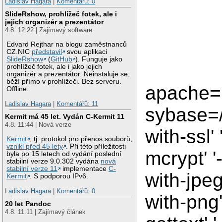
Ladislav Hagara
|
Komentářů: 0
SlideRshow, prohlížeč fotek, ale i
jejich organizér a prezentátor
4.8. 12:22 | Zajímavý software
Edvard Rejthar na blogu zaměstnanců
CZ.NIC
představil
svou aplikaci
SlideRshow
(
GitHub
). Funguje jako
prohlížeč fotek, ale i jako jejich
organizér a prezentátor. Neinstaluje se,
běží přímo v prohlížeči. Bez serveru.
apache=.
Offline.
Ladislav Hagara
|
Komentářů: 11
sybase=/
Kermit má 45 let. Vydán C-Kermit 11
4.8. 11:44 | Nová verze
with-ssl'
Kermit
, tj. protokol pro přenos souborů,
vznikl před 45 lety
. Při této příležitosti
mcrypt' '-
byla po 15 letech od vydání poslední
stabilní verze 9.0.302 vydána
nová
stabilní verze 11
implementace
C-
with-jpeg'
Kermit
. S podporou IPv6.
Ladislav Hagara
|
Komentářů: 0
with-png'
20 let Pandoc
4.8. 11:11 | Zajímavý článek