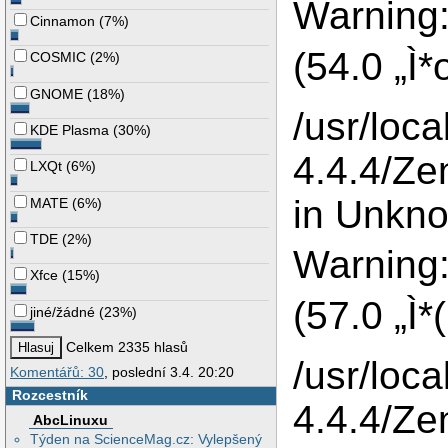
Warning:
Cinnamon
(
7%
)
(54.0 „Ì
COSMIC
(
2%
)
GNOME
(
18%
)
/usr/loca
KDE Plasma
(
30%
)
4.4.4/Ze
LXQt
(
6%
)
in Unkno
MATE
(
6%
)
TDE
(
2%
)
Warning:
Xfce
(
15%
)
(57.0 „Ì
jiné/žádné
(
23%
)
Celkem 2335 hlasů
/usr/loca
Komentářů: 30
, poslední 3.4. 20:20
Rozcestník
4.4.4/Ze
AbcLinuxu
Týden na ScienceMag.cz: Vylepšený