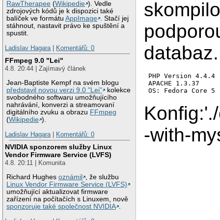
skompil
RawTherapee
(
Wikipedie
). Vedle
zdrojových kódů je k dispozici také
balíček ve formátu
AppImage
. Stačí jej
podpor
stáhnout, nastavit právo ke spuštění a
spustit.
databaz.
Ladislav Hagara
|
Komentářů: 0
FFmpeg 9.0 "Lei"
4.8. 20:44 | Zajímavý článek
PHP Version 4.4.4

Jean-Baptiste Kempf na svém blogu
APACHE 1.3.37

představil novou verzi 9.0 "Lei"
kolekce
svobodného softwaru umožňujícího
nahrávání, konverzi a streamovaní
Konfig:'./
digitálního zvuku a obrazu
FFmpeg
(
Wikipedie
).
-with-mys
Ladislav Hagara
|
Komentářů: 0
NVIDIA sponzorem služby Linux
Vendor Firmware Service (LVFS)
4.8. 20:11 | Komunita
Richard Hughes
oznámil
, že službu
Linux Vendor Firmware Service (LVFS)
umožňující aktualizovat firmware
zařízení na počítačích s Linuxem, nově
sponzoruje také společnost NVIDIA
.