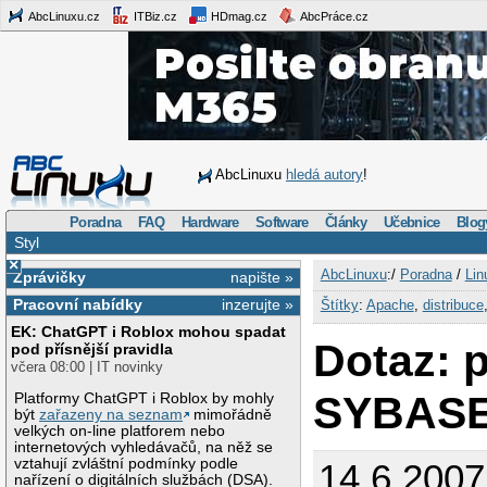
AbcLinuxu.cz
ITBiz.cz
HDmag.cz
AbcPráce.cz
AbcLinuxu
hledá autory
!
Poradna
FAQ
Hardware
Software
Články
Učebnice
Blog
Styl
×
AbcLinuxu
:/
Poradna
/
Lin
Zprávičky
napište »
Pracovní nabídky
inzerujte »
Štítky
:
Apache
,
distribuce
EK: ChatGPT i Roblox mohou spadat
Dotaz: 
pod přísnější pravidla
včera 08:00 | IT novinky
SYBAS
Platformy ChatGPT i Roblox by mohly
být
zařazeny na seznam
mimořádně
velkých on-line platforem nebo
internetových vyhledávačů, na něž se
vztahují zvláštní podmínky podle
14.6.2007
nařízení o digitálních službách (DSA).