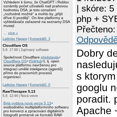
Vzhledem k tomu, že ChatGPT i Roblox
| skóre: 5
oznámily počet uživatelů nad prahovou
hodnotou DSA, je toto označení
„rozhodně možné“ a mohlo by „přijít
php + S
dříve či později“. On-line platformy a
vyhledávače zařazené na seznamy DSA
musejí
Přečteno:
…
více »
Odpovědě
Ladislav Hagara
|
Komentářů: 3
Cloudflare OS
Dobry d
5.8. 17:00 | Zajímavý software
Společnost Cloudflare
představila
nasleduj
Cloudflare OS
(
GitHub
), tj. open
source platformu navrženou pro
integraci umělé inteligence (agentů)
s ktorym
přímo do pracovních procesů
organizací.
googlu 
Ladislav Hagara
|
Komentářů: 0
RawTherapee 5.13
poradit.
5.8. 12:44 | Nová verze
Byla vydána nová verze 5.13
Apache 
svobodného multiplatformního softwaru
pro konverzi a zpracování digitálních
fotografií primárně ve formátů RAW