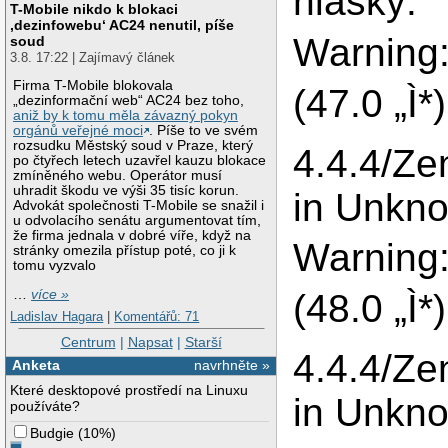
hlasky:
T-Mobile nikdo k blokaci
‚dezinfowebu‘ AC24 nenutil, píše
Warning:
soud
3.8. 17:22 | Zajímavý článek
Firma T-Mobile blokovala
(47.0 „Ì
„dezinformační web“ AC24 bez toho,
aniž by k tomu měla závazný pokyn
orgánů veřejné moci
. Píše to ve svém
rozsudku Městský soud v Praze, který
4.4.4/Ze
po čtyřech letech uzavřel kauzu blokace
zmíněného webu. Operátor musí
uhradit škodu ve výši 35 tisíc korun.
in Unkno
Advokát společnosti T-Mobile se snažil i
u odvolacího senátu argumentovat tím,
že firma jednala v dobré víře, když na
Warning:
stránky omezila přístup poté, co ji k
tomu vyzvalo
…
více »
(48.0 „Ì
Ladislav Hagara
|
Komentářů: 71
Centrum
|
Napsat
|
Starší
4.4.4/Ze
Anketa
navrhněte »
Které desktopové prostředí na Linuxu
in Unkno
používáte?
Budgie
(
10%
)