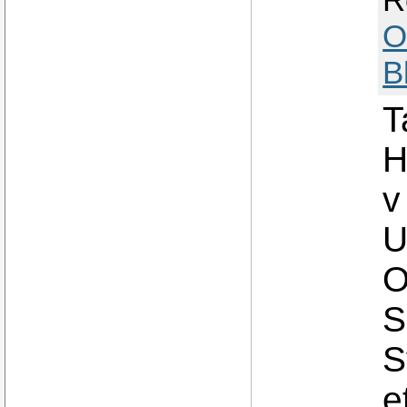
O
B
T
H
v
U
O
S
S
e