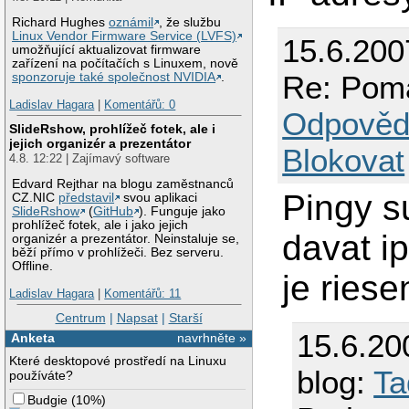
Richard Hughes
oznámil
, že službu
Linux Vendor Firmware Service (LVFS)
15.6.200
umožňující aktualizovat firmware
zařízení na počítačích s Linuxem, nově
Re: Poma
sponzoruje také společnost NVIDIA
.
Ladislav Hagara
|
Komentářů: 0
Odpověd
SlideRshow, prohlížeč fotek, ale i
jejich organizér a prezentátor
Blokovat
4.8. 12:22 | Zajímavý software
Edvard Rejthar na blogu zaměstnanců
Pingy s
CZ.NIC
představil
svou aplikaci
SlideRshow
(
GitHub
). Funguje jako
prohlížeč fotek, ale i jako jejich
davat i
organizér a prezentátor. Neinstaluje se,
běží přímo v prohlížeči. Bez serveru.
Offline.
je riese
Ladislav Hagara
|
Komentářů: 11
Centrum
|
Napsat
|
Starší
15.6.20
Anketa
navrhněte »
Které desktopové prostředí na Linuxu
blog:
Ta
používáte?
Budgie
(
10%
)