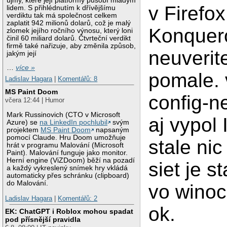
újmy, které její platformy působí mladým
v Firefo
lidem. S přihlédnutím k dřívějšímu
verdiktu tak má společnost celkem
zaplatit 942 milionů dolarů, což je malý
Konquero
zlomek jejího ročního výnosu, který loni
činil 60 miliard dolarů. Čtvrteční verdikt
firmě také nařizuje, aby změnila způsob,
neuverit
jakým její
…
více »
pomale. 
Ladislav Hagara
|
Komentářů: 8
MS Paint Doom
config-n
včera 12:44 | Humor
Mark Russinovich (CTO v Microsoft
aj vypol 
Azure) se
na LinkedIn pochlubil
svým
projektem
MS Paint Doom
napsaným
pomocí Claude. Hru Doom umožňuje
stale ni
hrát v programu Malování (Microsoft
Paint). Malování funguje jako monitor.
Herní engine (ViZDoom) běží na pozadí
siet je s
a každý vykreslený snímek hry vkládá
automaticky přes schránku (clipboard)
do Malování.
vo winoc
Ladislav Hagara
|
Komentářů: 2
ok.
EK: ChatGPT i Roblox mohou spadat
pod přísnější pravidla