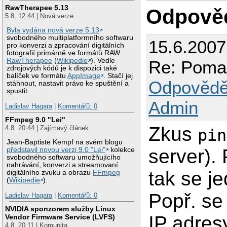
RawTherapee 5.13
Odpově
5.8. 12:44 | Nová verze
Byla vydána nová verze 5.13
svobodného multiplatformního softwaru
15.6.200
pro konverzi a zpracování digitálních
fotografií primárně ve formátů RAW
RawTherapee
(
Wikipedie
). Vedle
Re: Pomal
zdrojových kódů je k dispozici také
balíček ve formátu
AppImage
. Stačí jej
Odpovědě
stáhnout, nastavit právo ke spuštění a
spustit.
Admin
Ladislav Hagara
|
Komentářů: 0
FFmpeg 9.0 "Lei"
Zkus
4.8. 20:44 | Zajímavý článek
pin
Jean-Baptiste Kempf na svém blogu
server).
představil novou verzi 9.0 "Lei"
kolekce
svobodného softwaru umožňujícího
nahrávání, konverzi a streamovaní
tak se j
digitálního zvuku a obrazu
FFmpeg
(
Wikipedie
).
Popř. se
Ladislav Hagara
|
Komentářů: 0
NVIDIA sponzorem služby Linux
IP adres
Vendor Firmware Service (LVFS)
4.8. 20:11 | Komunita