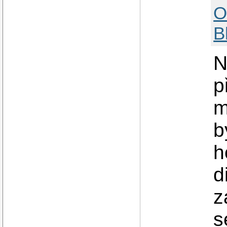
O
B
N
p
m
b
h
d
z
s