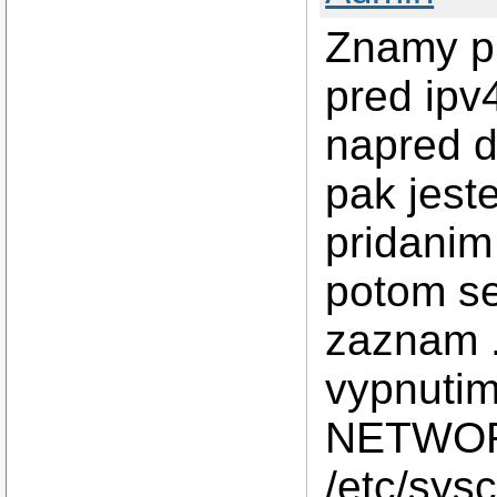
Znamy pr
pred ipv
napred d
pak jest
pridanim
potom se
zaznam .
vypnutim
NETWOR
/etc/sysc