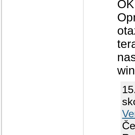
OK.
Op
ota
ter
nas
win
15
sk
Ve
Če