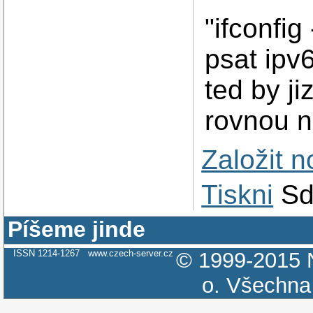
"ifconfig
psat ipv
ted by j
rovnou n
Založit 
Tiskni
Sd
Píšeme jinde
ISSN 1214-1267
www.czech-server.cz
© 1999-2015
o.
Všechna 