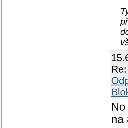
T
p
d
v
15.
Re:
Odp
Blo
No 
na 