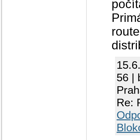
počít
Prim
route
distr
15.6
56 |
Prah
Re: 
Odp
Blok