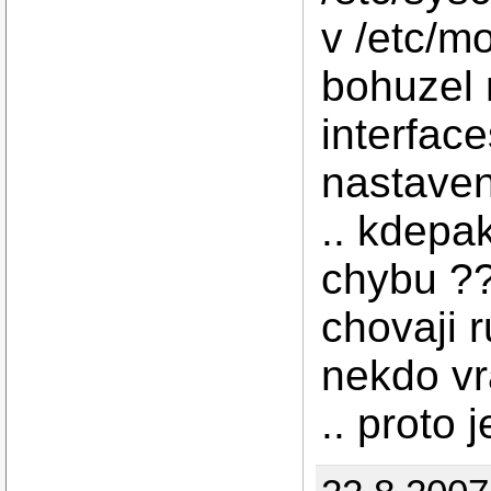
v /etc/m
bohuzel 
interface
nastaveni
.. kdepa
chybu ?
chovaji 
nekdo vr
.. proto 