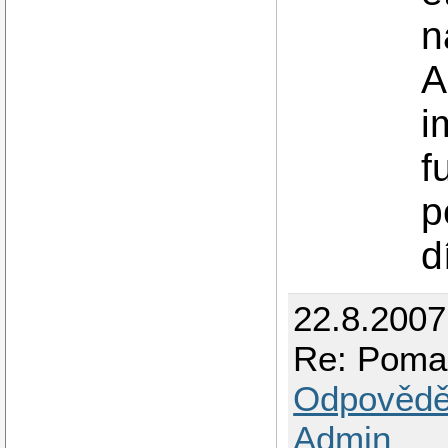
n
A
i
f
p
d
22.8.2007
Re: Pomal
Odpovědě
Admin