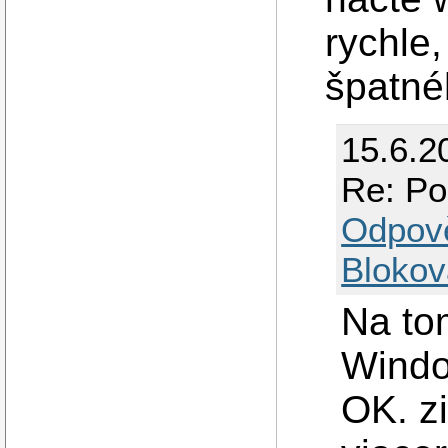
rychle,
špatné
15.6.2
Re: Po
Odpov
Blokov
Na to
Windo
OK. z