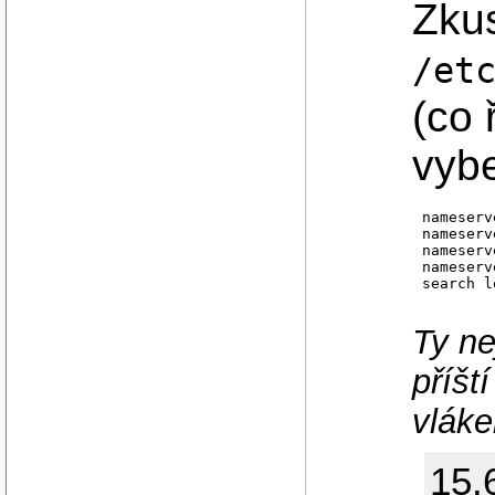
Zkus
/et
(co 
vybe
nameserv
nameserv
nameserv
nameserv
search l
Ty ne
příšt
vláke
15.