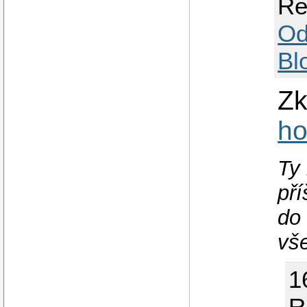
Re
Od
Bl
Zk
ho
Ty 
pří
do 
vš
1
R