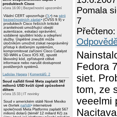
produktech Cisco
Pomala si
včera 16:00 | Bezpečnostní upozornění
Vládní CERT upozorňuje (
𝕏
) na
sérii
7
bezpečnostních záplat
(CVSS 9.9) v
produktech Cisco řešících kritické
zranitelnosti umožňující obejití
Přečteno:
autentizace, eskalaci oprávnění,
vzdálené spuštění kódu a odepření
Odpovědě
služby. Úspěšné zneužití může
útočníkům umožnit získat neoprávněný
přístup k dotčeným systémům,
kompromitovat zařízení Cisco Catalyst
Nainstal
SD-WAN a Cisco IOS XE, spustit
libovolný kód, zpřístupnit citlivé
Fedora 7
informace nebo narušit dostupnost
postižených systémů.
siet. Pro
Ladislav Hagara
|
Komentářů: 2
Soud nařídil firmě Meta zaplatit 567
milionů USD kvůli újmě způsobené
tom, ze s
dětem
včera 15:33 | IT novinky
veeelmi 
Soud v americkém státě Nové Mexiko
ve čtvrtek
nařídil
internetové
Nacitava
společnosti Meta Platforms zaplatit 567
milionů dolarů (téměř 12 miliard Kč) za