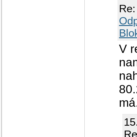
Re:
Odp
Blo
V r
nam
nah
80.
má.
15
Re