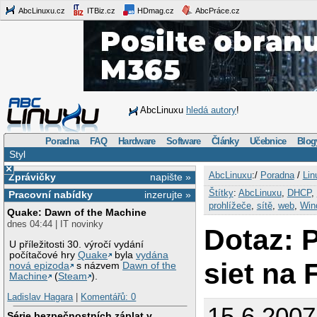
AbcLinuxu.cz
ITBiz.cz
HDmag.cz
AbcPráce.cz
AbcLinuxu
hledá autory
!
Poradna
FAQ
Hardware
Software
Články
Učebnice
Blog
Styl
×
AbcLinuxu
:/
Poradna
/
Lin
Zprávičky
napište »
Štítky
:
AbcLinuxu
,
DHCP
,
Pracovní nabídky
inzerujte »
prohlížeče
,
sítě
,
web
,
Win
Quake: Dawn of the Machine
dnes 04:44 | IT novinky
Dotaz: 
U příležitosti 30. výročí vydání
počítačové hry
Quake
byla
vydána
siet na 
nová epizoda
s názvem
Dawn of the
Machine
(
Steam
).
Ladislav Hagara
|
Komentářů: 0
15.6.2007
Série bezpečnostních záplat v