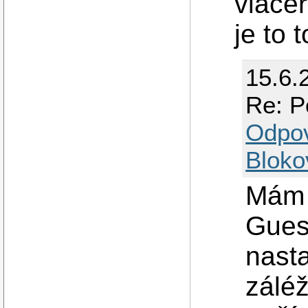
viacer
je to 
15.6.
Re: P
Odpo
Bloko
Mám 
Gues
nast
zálé