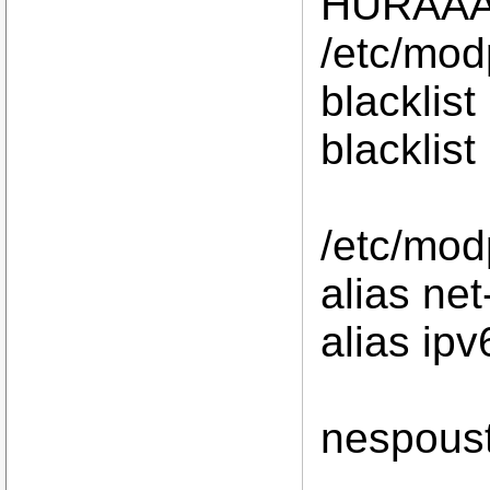
HURAAAA
/etc/modp
blacklist
blacklist
/etc/modp
alias net
alias ipv
nespoust