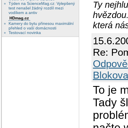
Ty nejhlu
Týden na ScienceMag.cz: Vylepšený
test nenašel žádný rozdíl mezi
hvězdou.
vodíkem a antiv
HDmag.cz
která ná
Kamery do bytu přinesou maximální
přehled o vaší domácnosti
Testovací novinka
15.6.20
Re: Pom
Odpově
Blokova
To je m
Tady šlo
problé
načte 