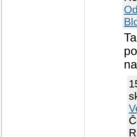
Od
Bl
Ta
po
na
1
s
V
Č
R