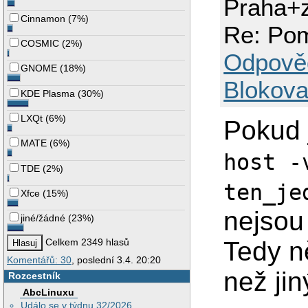
Praha+
Cinnamon
(
7%
)
Re: Pom
COSMIC
(
2%
)
Odpově
GNOME
(
18%
)
Blokova
KDE Plasma
(
30%
)
LXQt
(
6%
)
Pokud j
MATE
(
6%
)
host -
TDE
(
2%
)
ten_je
Xfce
(
15%
)
nejsou 
jiné/žádné
(
23%
)
Tedy n
Celkem 2349 hlasů
Komentářů: 30
, poslední 3.4. 20:20
než ji
Rozcestník
AbcLinuxu
Událo se v týdnu 32/2026