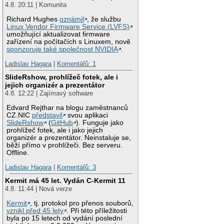
4.8. 20:11 | Komunita
Richard Hughes
oznámil
, že službu
Linux Vendor Firmware Service (LVFS)
umožňující aktualizovat firmware
zařízení na počítačích s Linuxem, nově
sponzoruje také společnost NVIDIA
.
Ladislav Hagara
|
Komentářů: 1
SlideRshow, prohlížeč fotek, ale i
jejich organizér a prezentátor
4.8. 12:22 | Zajímavý software
Edvard Rejthar na blogu zaměstnanců
CZ.NIC
představil
svou aplikaci
SlideRshow
(
GitHub
). Funguje jako
prohlížeč fotek, ale i jako jejich
organizér a prezentátor. Neinstaluje se,
běží přímo v prohlížeči. Bez serveru.
Offline.
Ladislav Hagara
|
Komentářů: 3
Kermit má 45 let. Vydán C-Kermit 11
4.8. 11:44 | Nová verze
Kermit
, tj. protokol pro přenos souborů,
vznikl před 45 lety
. Při této příležitosti
byla po 15 letech od vydání poslední