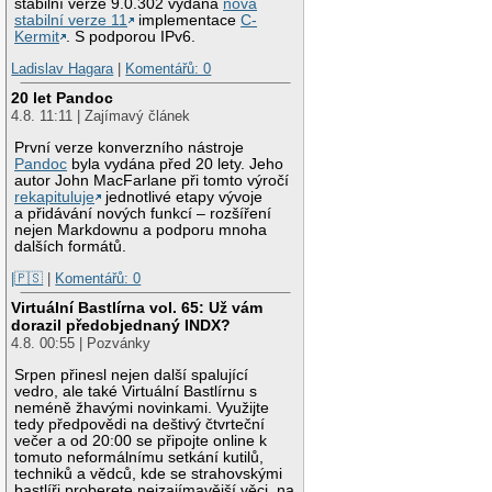
stabilní verze 9.0.302 vydána
nová
stabilní verze 11
implementace
C-
Kermit
. S podporou IPv6.
Ladislav Hagara
|
Komentářů: 0
20 let Pandoc
4.8. 11:11 | Zajímavý článek
První verze konverzního nástroje
Pandoc
byla vydána před 20 lety. Jeho
autor John MacFarlane při tomto výročí
rekapituluje
jednotlivé etapy vývoje
a přidávání nových funkcí – rozšíření
nejen Markdownu a podporu mnoha
dalších formátů.
|🇵🇸
|
Komentářů: 0
Virtuální Bastlírna vol. 65: Už vám
dorazil předobjednaný INDX?
4.8. 00:55 | Pozvánky
Srpen přinesl nejen další spalující
vedro, ale také Virtuální Bastlírnu s
neméně žhavými novinkami. Využijte
tedy předpovědi na deštivý čtvrteční
večer a od 20:00 se připojte online k
tomuto neformálnímu setkání kutilů,
techniků a vědců, kde se strahovskými
bastlíři proberete nejzajímavější věci, na