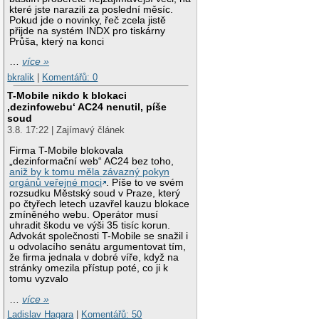
které jste narazili za poslední měsíc.
Pokud jde o novinky, řeč zcela jistě
přijde na systém INDX pro tiskárny
Průša, který na konci
…
více »
bkralik
|
Komentářů: 0
T-Mobile nikdo k blokaci
‚dezinfowebu‘ AC24 nenutil, píše
soud
3.8. 17:22 | Zajímavý článek
Firma T-Mobile blokovala
„dezinformační web“ AC24 bez toho,
aniž by k tomu měla závazný pokyn
orgánů veřejné moci
. Píše to ve svém
rozsudku Městský soud v Praze, který
po čtyřech letech uzavřel kauzu blokace
zmíněného webu. Operátor musí
uhradit škodu ve výši 35 tisíc korun.
Advokát společnosti T-Mobile se snažil i
u odvolacího senátu argumentovat tím,
že firma jednala v dobré víře, když na
stránky omezila přístup poté, co ji k
tomu vyzvalo
…
více »
Ladislav Hagara
|
Komentářů: 50