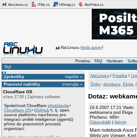
AbcLinuxu.cz
ITBiz.cz
HDmag.cz
AbcPráce.cz
AbcLinuxu
hledá autory
!
Poradna
FAQ
Hardware
Softw
Styl
×
AbcLinuxu
:/
Poradna
/
Lin
Zprávičky
napište »
Pracovní nabídky
inzerujte »
Štítky
:
distribuce
,
Ekiga
,
Cloudflare OS
Dotaz: webkame
včera 17:00 | Zajímavý software
Společnost Cloudflare
představila
16.6.2007 17:21 Vlado
Cloudflare OS
(
GitHub
), tj. open
webkamera pod Ekiga
source platformu navrženou pro
Přečteno: 489×
integraci umělé inteligence (agentů)
Odpovědět
|
Admin
přímo do pracovních procesů
organizací.
Mam notebook Asus F
Webcam Viewer. Ked a