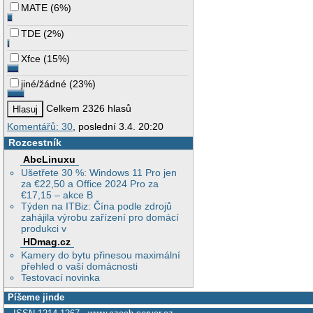
MATE
(
6%
)
TDE
(
2%
)
Xfce
(
15%
)
jiné/žádné
(
23%
)
Celkem 2326 hlasů
Komentářů: 30
, poslední 3.4. 20:20
Rozcestník
AbcLinuxu
Ušetřete 30 %: Windows 11 Pro jen
za €22,50 a Office 2024 Pro za
€17,15 – akce B
Týden na ITBiz: Čína podle zdrojů
zahájila výrobu zařízení pro domácí
produkci v
HDmag.cz
Kamery do bytu přinesou maximální
přehled o vaší domácnosti
Testovací novinka
Píšeme jinde