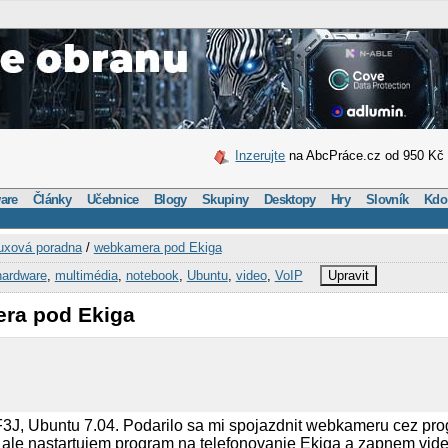
Inzerujte
na AbcPráce.cz od 950 Kč
are
Články
Učebnice
Blogy
Skupiny
Desktopy
Hry
Slovník
Kdo
uxová poradna
/
webkamera pod Ekiga
hardware
,
multimédia
,
notebook
,
Ubuntu
,
video
,
VoIP
Upravit
ra pod Ekiga
3J, Ubuntu 7.04. Podarilo sa mi spojazdnit webkameru cez p
le nastartujem program na telefonovanie Ekiga a zapnem vide