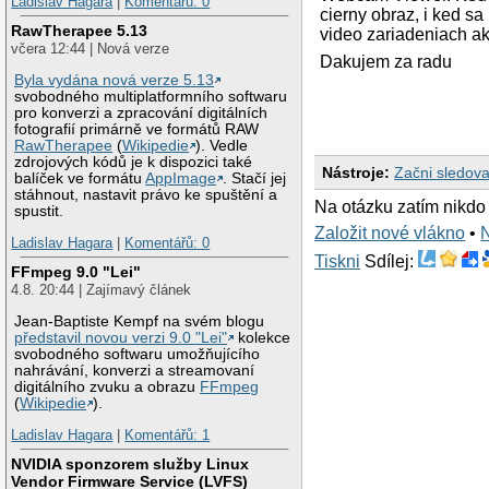
Ladislav Hagara
|
Komentářů: 0
cierny obraz, i ked s
RawTherapee 5.13
video zariadeniach a
včera 12:44 | Nová verze
Dakujem za radu
Byla vydána nová verze 5.13
svobodného multiplatformního softwaru
pro konverzi a zpracování digitálních
fotografií primárně ve formátů RAW
RawTherapee
(
Wikipedie
). Vedle
zdrojových kódů je k dispozici také
Nástroje:
Začni sledova
balíček ve formátu
AppImage
. Stačí jej
stáhnout, nastavit právo ke spuštění a
Na otázku zatím nikdo
spustit.
Založit nové vlákno
•
Ladislav Hagara
|
Komentářů: 0
Tiskni
Sdílej:
FFmpeg 9.0 "Lei"
4.8. 20:44 | Zajímavý článek
Jean-Baptiste Kempf na svém blogu
představil novou verzi 9.0 "Lei"
kolekce
svobodného softwaru umožňujícího
nahrávání, konverzi a streamovaní
digitálního zvuku a obrazu
FFmpeg
(
Wikipedie
).
Ladislav Hagara
|
Komentářů: 1
NVIDIA sponzorem služby Linux
Vendor Firmware Service (LVFS)