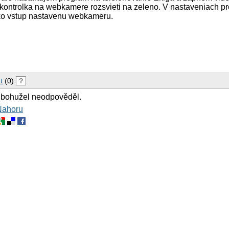
a kontrolka na webkamere rozsvieti na zeleno. V nastaveniach 
ko vstup nastavenu webkameru.
t
(0)
?
 bohužel neodpověděl.
Nahoru