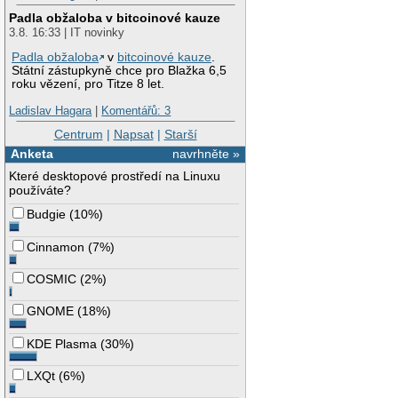
Padla obžaloba v bitcoinové kauze
3.8. 16:33 | IT novinky
Padla obžaloba
v
bitcoinové kauze
.
Státní zástupkyně chce pro Blažka 6,5
roku vězení, pro Titze 8 let.
Ladislav Hagara
|
Komentářů: 3
Centrum
|
Napsat
|
Starší
Anketa
navrhněte »
Které desktopové prostředí na Linuxu
používáte?
Budgie
(
10%
)
Cinnamon
(
7%
)
COSMIC
(
2%
)
GNOME
(
18%
)
KDE Plasma
(
30%
)
LXQt
(
6%
)