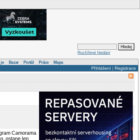
Rozšířené hledání
 je
Bazar
Portál
Práce
Mapa
Přihlášení
|
Registrace
rogram Camorama
o, ostane len