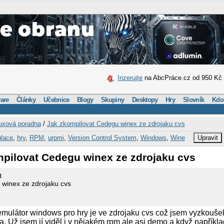
Inzerujte
na AbcPráce.cz od 950 Kč
are
Články
Učebnice
Blogy
Skupiny
Desktopy
Hry
Slovník
Kdo
uxová poradna
/
Jak zkompilovat Cedegu winex ze zdrojaku cvs
lace
,
hry
,
RPM
,
urpmi
,
Version Control System
,
Windows
,
Wine
Upravit
mpilovat Cedegu winex ze zdrojaku cvs
t
 winex ze zdrojaku cvs
mulátor windows pro hry je ve zdrojaku cvs což jsem vyzkoušel
a. Už jsem jí viděl i v nějakém rpm ale asi demo a když napřík