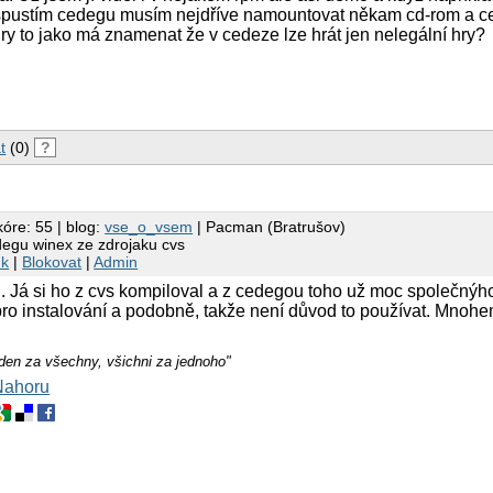
spustím cedegu musím nejdříve namountovat někam cd-rom a 
hry to jako má znamenat že v cedeze lze hrát jen nelegální hry?
t
(0)
?
kóre: 55 | blog:
vse_o_vsem
| Pacman (Bratrušov)
egu winex ze zdrojaku cvs
nk
|
Blokovat
|
Admin
u. Já si ho z cvs kompiloval a z cedegou toho už moc společný
pro instalování a podobně, takže není důvod to používat. Mnohe
eden za všechny, všichni za jednoho"
Nahoru