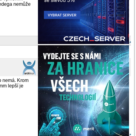
cedega nemůže
ho nemá. Krom
mm lepší je