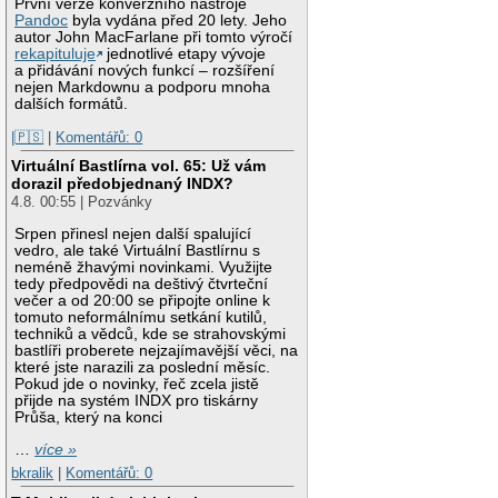
První verze konverzního nástroje
Pandoc
byla vydána před 20 lety. Jeho
autor John MacFarlane při tomto výročí
rekapituluje
jednotlivé etapy vývoje
a přidávání nových funkcí – rozšíření
nejen Markdownu a podporu mnoha
dalších formátů.
|🇵🇸
|
Komentářů: 0
Virtuální Bastlírna vol. 65: Už vám
dorazil předobjednaný INDX?
4.8. 00:55 | Pozvánky
Srpen přinesl nejen další spalující
vedro, ale také Virtuální Bastlírnu s
neméně žhavými novinkami. Využijte
tedy předpovědi na deštivý čtvrteční
večer a od 20:00 se připojte online k
tomuto neformálnímu setkání kutilů,
techniků a vědců, kde se strahovskými
bastlíři proberete nejzajímavější věci, na
které jste narazili za poslední měsíc.
Pokud jde o novinky, řeč zcela jistě
přijde na systém INDX pro tiskárny
Průša, který na konci
…
více »
bkralik
|
Komentářů: 0