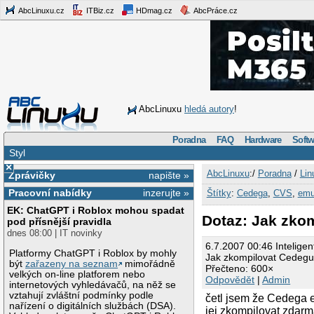
AbcLinuxu.cz
ITBiz.cz
HDmag.cz
AbcPráce.cz
AbcLinuxu
hledá autory
!
Poradna
FAQ
Hardware
Softw
Styl
×
AbcLinuxu
:/
Poradna
/
Lin
Zprávičky
napište »
Pracovní nabídky
inzerujte »
Štítky
:
Cedega
,
CVS
,
emu
EK: ChatGPT i Roblox mohou spadat
Dotaz: Jak zko
pod přísnější pravidla
dnes 08:00 | IT novinky
6.7.2007 00:46 Inteligen
Platformy ChatGPT i Roblox by mohly
Jak zkompilovat Cedegu
být
zařazeny na seznam
mimořádně
Přečteno: 600×
velkých on-line platforem nebo
Odpovědět
|
Admin
internetových vyhledávačů, na něž se
vztahují zvláštní podmínky podle
četl jsem že Cedega e
nařízení o digitálních službách (DSA).
jej zkompilovat zdarm