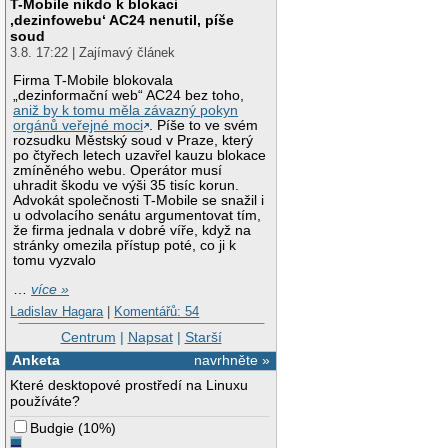
T-Mobile nikdo k blokaci
‚dezinfowebu‘ AC24 nenutil, píše
soud
3.8. 17:22 | Zajímavý článek
Firma T-Mobile blokovala
„dezinformační web“ AC24 bez toho,
aniž by k tomu měla závazný pokyn
orgánů veřejné moci
. Píše to ve svém
rozsudku Městský soud v Praze, který
po čtyřech letech uzavřel kauzu blokace
zmíněného webu. Operátor musí
uhradit škodu ve výši 35 tisíc korun.
Advokát společnosti T-Mobile se snažil i
u odvolacího senátu argumentovat tím,
že firma jednala v dobré víře, když na
stránky omezila přístup poté, co ji k
tomu vyzvalo
…
více »
Ladislav Hagara
|
Komentářů: 54
Centrum
|
Napsat
|
Starší
Anketa
navrhněte »
Které desktopové prostředí na Linuxu
používáte?
Budgie
(
10%
)