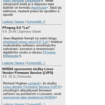
RawTherapee
(
Wikipedie
). Vedle
zdrojových kódů je k dispozici také
balíček ve formátu
AppImage
. Stačí jej
stáhnout, nastavit právo ke spuštění a
spustit.
Ladislav Hagara
|
Komentářů: 0
FFmpeg 9.0 "Lei"
4.8. 20:44 | Zajímavý článek
Jean-Baptiste Kempf na svém blogu
představil novou verzi 9.0 "Lei"
kolekce
svobodného softwaru umožňujícího
nahrávání, konverzi a streamovaní
digitálního zvuku a obrazu
FFmpeg
(
Wikipedie
).
Ladislav Hagara
|
Komentářů: 1
NVIDIA sponzorem služby Linux
Vendor Firmware Service (LVFS)
4.8. 20:11 | Komunita
Richard Hughes
oznámil
, že službu
Linux Vendor Firmware Service (LVFS)
umožňující aktualizovat firmware
zařízení na počítačích s Linuxem, nově
sponzoruje také společnost NVIDIA
.
Ladislav Hagara
|
Komentářů: 1