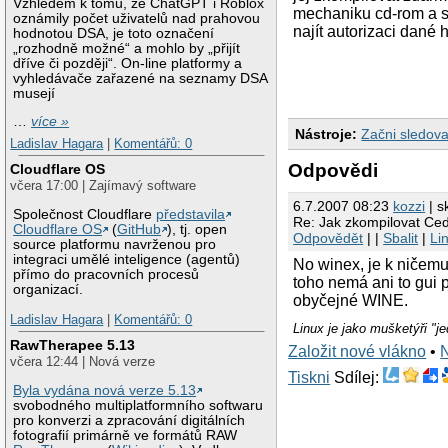
Vzhledem k tomu, že ChatGPT i Roblox
mechaniku cd-rom a 
oznámily počet uživatelů nad prahovou
najít autorizaci dané 
hodnotou DSA, je toto označení
„rozhodně možné“ a mohlo by „přijít
dříve či později“. On-line platformy a
vyhledávače zařazené na seznamy DSA
musejí
…
více »
Nástroje:
Začni sledova
Ladislav Hagara
|
Komentářů: 0
Odpovědi
Cloudflare OS
včera 17:00 | Zajímavý software
6.7.2007 08:23
kozzi
| s
Společnost Cloudflare
představila
Re: Jak zkompilovat Ced
Cloudflare OS
(
GitHub
), tj. open
Odpovědět
| |
Sbalit
|
Li
source platformu navrženou pro
integraci umělé inteligence (agentů)
No winex, je k ničem
přímo do pracovních procesů
toho nemá ani to gui 
organizací.
obyčejné WINE.
Ladislav Hagara
|
Komentářů: 0
Linux je jako mušketýři "j
RawTherapee 5.13
Založit nové vlákno
•
včera 12:44 | Nová verze
Tiskni
Sdílej:
Byla vydána nová verze 5.13
svobodného multiplatformního softwaru
pro konverzi a zpracování digitálních
fotografií primárně ve formátů RAW