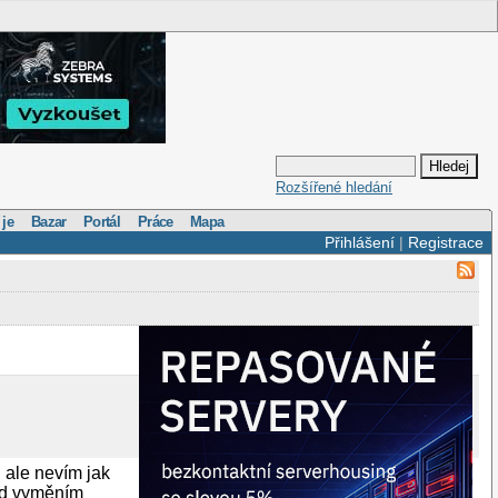
Rozšířené hledání
 je
Bazar
Portál
Práce
Mapa
Přihlášení
|
Registrace
 ale nevím jak
lad vyměním