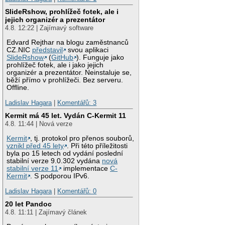
SlideRshow, prohlížeč fotek, ale i
jejich organizér a prezentátor
4.8. 12:22 | Zajímavý software
Edvard Rejthar na blogu zaměstnanců
CZ.NIC
představil
svou aplikaci
SlideRshow
(
GitHub
). Funguje jako
prohlížeč fotek, ale i jako jejich
organizér a prezentátor. Neinstaluje se,
běží přímo v prohlížeči. Bez serveru.
Offline.
Ladislav Hagara
|
Komentářů: 3
Kermit má 45 let. Vydán C-Kermit 11
4.8. 11:44 | Nová verze
Kermit
, tj. protokol pro přenos souborů,
vznikl před 45 lety
. Při této příležitosti
byla po 15 letech od vydání poslední
stabilní verze 9.0.302 vydána
nová
stabilní verze 11
implementace
C-
Kermit
. S podporou IPv6.
Ladislav Hagara
|
Komentářů: 0
20 let Pandoc
4.8. 11:11 | Zajímavý článek