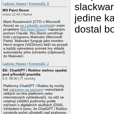
slackwar
Ladislav Hagara
|
Komentářů: 8
MS Paint Doom
jedine 
včera 12:44 | Humor
Mark Russinovich (CTO v Microsoft
dostal b
Azure) se
na LinkedIn pochlubil
svým
projektem
MS Paint Doom
napsaným
pomocí Claude. Hru Doom umožňuje
hrát v programu Malování (Microsoft
Paint). Malování funguje jako monitor.
Herní engine (ViZDoom) běží na pozadí
a každý vykreslený snímek hry vkládá
automaticky přes schránku (clipboard)
do Malování.
Ladislav Hagara
|
Komentářů: 2
EK: ChatGPT i Roblox mohou spadat
pod přísnější pravidla
6.8. 08:00 | IT novinky
Platformy ChatGPT i Roblox by mohly
být
zařazeny na seznam
mimořádně
velkých on-line platforem nebo
internetových vyhledávačů, na něž se
vztahují zvláštní podmínky podle
nařízení o digitálních službách (DSA).
Vzhledem k tomu, že ChatGPT i Roblox
oznámily počet uživatelů nad prahovou