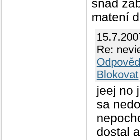
snad zab
matení d
15.7.200
Re: nevie
Odpověd
Blokovat
jeej no 
sa nedo
nepocho
dostal a