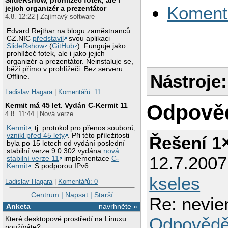
Koment
jejich organizér a prezentátor
4.8. 12:22 | Zajímavý software
Edvard Rejthar na blogu zaměstnanců
CZ.NIC
představil
svou aplikaci
SlideRshow
(
GitHub
). Funguje jako
prohlížeč fotek, ale i jako jejich
organizér a prezentátor. Neinstaluje se,
běží přímo v prohlížeči. Bez serveru.
Nástroje:
Offline.
Ladislav Hagara
|
Komentářů: 11
Odpově
Kermit má 45 let. Vydán C-Kermit 11
4.8. 11:44 | Nová verze
Kermit
, tj. protokol pro přenos souborů,
vznikl před 45 lety
. Při této příležitosti
Řešení 1
byla po 15 letech od vydání poslední
stabilní verze 9.0.302 vydána
nová
12.7.200
stabilní verze 11
implementace
C-
Kermit
. S podporou IPv6.
kseles
Ladislav Hagara
|
Komentářů: 0
Centrum
|
Napsat
|
Starší
Re: neviem
Anketa
navrhněte »
Odpovědě
Které desktopové prostředí na Linuxu
používáte?