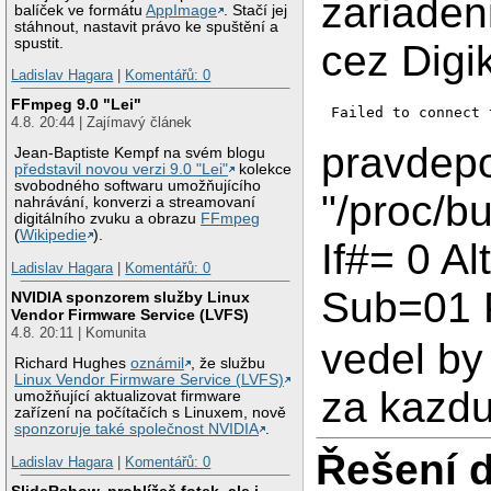
zariaden
balíček ve formátu
AppImage
. Stačí jej
stáhnout, nastavit právo ke spuštění a
spustit.
cez Digi
Ladislav Hagara
|
Komentářů: 0
FFmpeg 9.0 "Lei"
Failed to connect 
4.8. 20:44 | Zajímavý článek
pravdepo
Jean-Baptiste Kempf na svém blogu
představil novou verzi 9.0 "Lei"
kolekce
svobodného softwaru umožňujícího
"/proc/bu
nahrávání, konverzi a streamovaní
digitálního zvuku a obrazu
FFmpeg
(
Wikipedie
).
If#= 0 Al
Ladislav Hagara
|
Komentářů: 0
Sub=01 
NVIDIA sponzorem služby Linux
Vendor Firmware Service (LVFS)
4.8. 20:11 | Komunita
vedel by
Richard Hughes
oznámil
, že službu
Linux Vendor Firmware Service (LVFS)
za kazdu
umožňující aktualizovat firmware
zařízení na počítačích s Linuxem, nově
sponzoruje také společnost NVIDIA
.
Řešení 
Ladislav Hagara
|
Komentářů: 0
SlideRshow, prohlížeč fotek, ale i