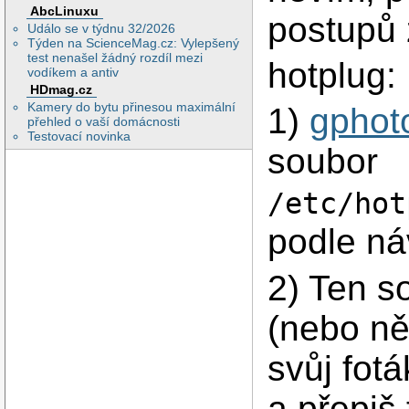
AbcLinuxu
postupů 
Událo se v týdnu 32/2026
Týden na ScienceMag.cz: Vylepšený
test nenašel žádný rozdíl mezi
hotplug:
vodíkem a antiv
HDmag.cz
Kamery do bytu přinesou maximální
1)
gphot
přehled o vaší domácnosti
Testovací novinka
soubor
/etc/hot
podle ná
2) Ten s
(nebo ně
svůj fotá
a přepiš