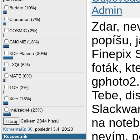
Admin
Budgie
(
10%
)
Cinnamon
(
7%
)
Zdar, nev
COSMIC
(
2%
)
popíšu, j
GNOME
(
18%
)
Finepix 
KDE Plasma
(
30%
)
foták, k
LXQt
(
6%
)
MATE
(
6%
)
gphoto2.
TDE
(
2%
)
Tebe, dis
Xfce
(
15%
)
Slackwar
jiné/žádné
(
23%
)
na noteb
Celkem 2344 hlasů
Komentářů: 30
, poslední 3.4. 20:20
nevím, p
Rozcestník