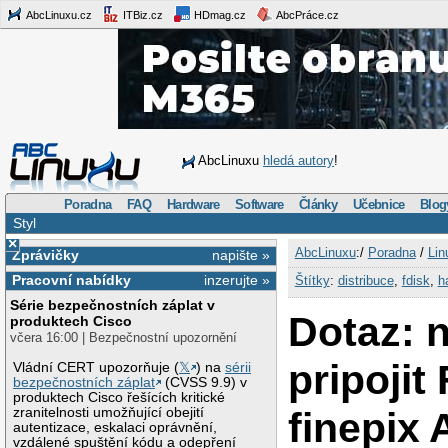
AbcLinuxu.cz
ITBiz.cz
HDmag.cz
AbcPráce.cz
AbcLinuxu
hledá autory
!
Poradna
FAQ
Hardware
Software
Články
Učebnice
Blog
Styl
×
AbcLinuxu
:/
Poradna
/
Lin
Zprávičky
napište »
Pracovní nabídky
inzerujte »
Štítky
:
distribuce
,
fdisk
,
h
Série bezpečnostních záplat v
Dotaz: 
produktech Cisco
včera 16:00 | Bezpečnostní upozornění
pripojit 
Vládní CERT upozorňuje (
𝕏
) na
sérii
bezpečnostních záplat
(CVSS 9.9) v
produktech Cisco řešících kritické
finepix
zranitelnosti umožňující obejití
autentizace, eskalaci oprávnění,
vzdálené spuštění kódu a odepření