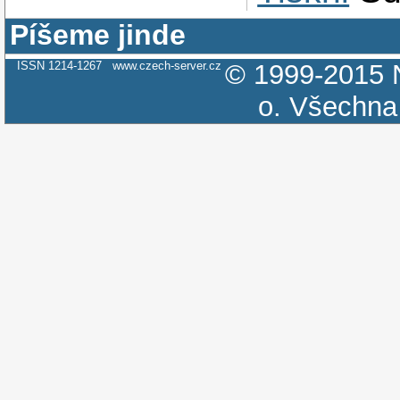
Píšeme jinde
ISSN 1214-1267
www.czech-server.cz
© 1999-2015
o.
Všechna 