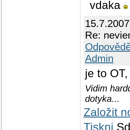
vdaka
15.7.200
Re: neviem
Odpovědě
Admin
je to OT,
Vidim hardd
dotyka...
Založit 
Tiskni
Sd