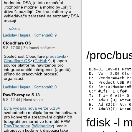
hodnotou DSA, je toto označení
„rozhodně možné“ a mohlo by „přijít
dříve či později“. On-line platformy a
vyhledávače zařazené na seznamy DSA
musejí
…
více »
Ladislav Hagara
|
Komentářů: 9
Cloudflare OS
5.8. 17:00 | Zajímavý software
/proc/bu
Společnost Cloudflare
představila
Cloudflare OS
(
GitHub
), tj. open
source platformu navrženou pro
Bus=01 Lev=01 Prnt
integraci umělé inteligence (agentů)
D:  Ver= 2.00 Cls=
přímo do pracovních procesů
P:  Vendor=04cb Pr
organizací.
S:  Product=USB PT
S:  SerialNumber=5
Ladislav Hagara
|
Komentářů: 0
C:* #Ifs= 1 Cfg#= 
RawTherapee 5.13
I:  If#= 0 Alt= 0 
5.8. 12:44 | Nová verze
E:  Ad=01(O) Atr=0
E:  Ad=82(I) Atr=0
Byla vydána nová verze 5.13
E:  Ad=83(I) Atr=0
svobodného multiplatformního softwaru
pro konverzi a zpracování digitálních
fdisk -l 
fotografií primárně ve formátů RAW
RawTherapee
(
Wikipedie
). Vedle
zdrojových kódů je k dispozici také