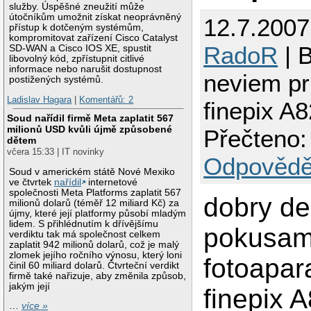
služby. Úspěšné zneužití může
útočníkům umožnit získat neoprávněný
12.7.2007
přístup k dotčeným systémům,
kompromitovat zařízení Cisco Catalyst
RadoR
| B
SD-WAN a Cisco IOS XE, spustit
libovolný kód, zpřístupnit citlivé
informace nebo narušit dostupnost
neviem pri
postižených systémů.
Ladislav Hagara
|
Komentářů: 2
finepix A
Soud nařídil firmě Meta zaplatit 567
milionů USD kvůli újmě způsobené
Přečteno:
dětem
včera 15:33 | IT novinky
Odpovědě
Soud v americkém státě Nové Mexiko
ve čtvrtek
nařídil
internetové
společnosti Meta Platforms zaplatit 567
dobry de
milionů dolarů (téměř 12 miliard Kč) za
újmy, které její platformy působí mladým
lidem. S přihlédnutím k dřívějšímu
pokusam 
verdiktu tak má společnost celkem
zaplatit 942 milionů dolarů, což je malý
zlomek jejího ročního výnosu, který loni
fotoapara
činil 60 miliard dolarů. Čtvrteční verdikt
firmě také nařizuje, aby změnila způsob,
jakým její
finepix 
…
více »