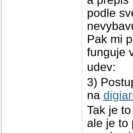
podle sv
nevybavuj
Pak mi p
funguje 
udev:
3) Postu
na
digia
Tak je to
ale je to