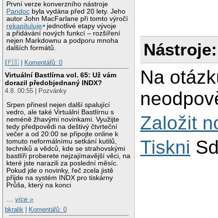
První verze konverzního nástroje
Pandoc
byla vydána před 20 lety. Jeho
autor John MacFarlane při tomto výročí
rekapituluje
jednotlivé etapy vývoje
a přidávání nových funkcí – rozšíření
nejen Markdownu a podporu mnoha
Nástroje:
dalších formátů.
|🇵🇸
|
Komentářů: 0
Na otázk
Virtuální Bastlírna vol. 65: Už vám
dorazil předobjednaný INDX?
4.8. 00:55 | Pozvánky
neodpově
Srpen přinesl nejen další spalující
vedro, ale také Virtuální Bastlírnu s
Založit 
neméně žhavými novinkami. Využijte
tedy předpovědi na deštivý čtvrteční
večer a od 20:00 se připojte online k
Tiskni
Sd
tomuto neformálnímu setkání kutilů,
techniků a vědců, kde se strahovskými
bastlíři proberete nejzajímavější věci, na
které jste narazili za poslední měsíc.
Pokud jde o novinky, řeč zcela jistě
přijde na systém INDX pro tiskárny
Průša, který na konci
…
více »
bkralik
|
Komentářů: 0