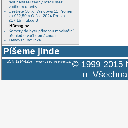
test nenašel žádný rozdíl mezi
vodíkem a antiv
Ušetřete 30 %: Windows 11 Pro jen
za €22,50 a Office 2024 Pro za
€17,15 – akce B
HDmag.cz
Kamery do bytu přinesou maximální
přehled o vaší domácnosti
Testovací novinka
Píšeme jinde
ISSN 1214-1267
www.czech-server.cz
© 1999-2015
o.
Všechna 