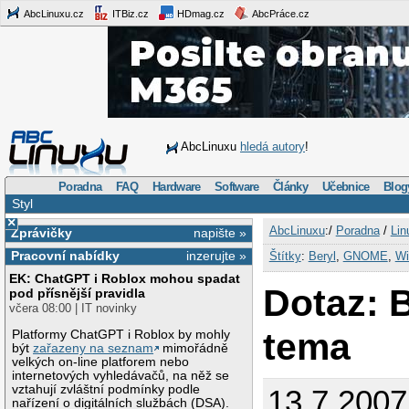
AbcLinuxu.cz
ITBiz.cz
HDmag.cz
AbcPráce.cz
AbcLinuxu
hledá autory
!
Poradna
FAQ
Hardware
Software
Články
Učebnice
Blog
Styl
×
AbcLinuxu
:/
Poradna
/
Lin
Zprávičky
napište »
Pracovní nabídky
inzerujte »
Štítky
:
Beryl
,
GNOME
,
Wi
EK: ChatGPT i Roblox mohou spadat
Dotaz: B
pod přísnější pravidla
včera 08:00 | IT novinky
tema
Platformy ChatGPT i Roblox by mohly
být
zařazeny na seznam
mimořádně
velkých on-line platforem nebo
internetových vyhledávačů, na něž se
vztahují zvláštní podmínky podle
13.7.200
nařízení o digitálních službách (DSA).