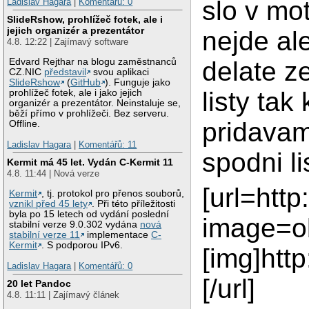
slo v mo
Ladislav Hagara
|
Komentářů: 0
SlideRshow, prohlížeč fotek, ale i
jejich organizér a prezentátor
nejde al
4.8. 12:22 | Zajímavý software
Edvard Rejthar na blogu zaměstnanců
delate z
CZ.NIC
představil
svou aplikaci
SlideRshow
(
GitHub
). Funguje jako
listy tak
prohlížeč fotek, ale i jako jejich
organizér a prezentátor. Neinstaluje se,
běží přímo v prohlížeči. Bez serveru.
pridavam
Offline.
Ladislav Hagara
|
Komentářů: 11
spodni li
Kermit má 45 let. Vydán C-Kermit 11
4.8. 11:44 | Nová verze
[url=htt
Kermit
, tj. protokol pro přenos souborů,
vznikl před 45 lety
. Při této příležitosti
byla po 15 letech od vydání poslední
image=o
stabilní verze 9.0.302 vydána
nová
stabilní verze 11
implementace
C-
Kermit
. S podporou IPv6.
[img]htt
Ladislav Hagara
|
Komentářů: 0
[/url]
20 let Pandoc
4.8. 11:11 | Zajímavý článek