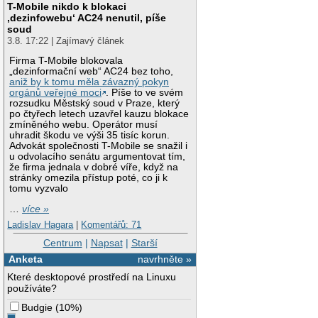
T-Mobile nikdo k blokaci
‚dezinfowebu‘ AC24 nenutil, píše
soud
3.8. 17:22 | Zajímavý článek
Firma T-Mobile blokovala
„dezinformační web“ AC24 bez toho,
aniž by k tomu měla závazný pokyn
orgánů veřejné moci
. Píše to ve svém
rozsudku Městský soud v Praze, který
po čtyřech letech uzavřel kauzu blokace
zmíněného webu. Operátor musí
uhradit škodu ve výši 35 tisíc korun.
Advokát společnosti T-Mobile se snažil i
u odvolacího senátu argumentovat tím,
že firma jednala v dobré víře, když na
stránky omezila přístup poté, co ji k
tomu vyzvalo
…
více »
Ladislav Hagara
|
Komentářů: 71
Centrum
|
Napsat
|
Starší
Anketa
navrhněte »
Které desktopové prostředí na Linuxu
používáte?
Budgie
(
10%
)