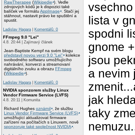
RawTherapee
(
Wikipedie
). Vedle
vsechno 
zdrojových kódů je k dispozici také
balíček ve formátu
AppImage
. Stačí jej
stáhnout, nastavit právo ke spuštění a
lista v 
spustit.
Ladislav Hagara
|
Komentářů: 0
spodni li
FFmpeg 9.0 "Lei"
4.8. 20:44 | Zajímavý článek
gnome + 
Jean-Baptiste Kempf na svém blogu
představil novou verzi 9.0 "Lei"
kolekce
jsou pe
svobodného softwaru umožňujícího
nahrávání, konverzi a streamovaní
digitálního zvuku a obrazu
FFmpeg
a nevim 
(
Wikipedie
).
Ladislav Hagara
|
Komentářů: 0
zmenit..
NVIDIA sponzorem služby Linux
Vendor Firmware Service (LVFS)
jak hled
4.8. 20:11 | Komunita
Richard Hughes
oznámil
, že službu
taky zme
Linux Vendor Firmware Service (LVFS)
umožňující aktualizovat firmware
zařízení na počítačích s Linuxem, nově
nemuzu..
sponzoruje také společnost NVIDIA
.