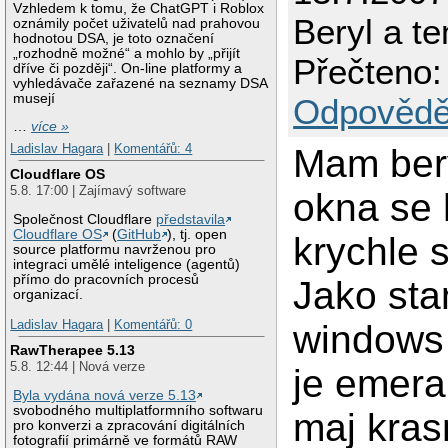
Vzhledem k tomu, že ChatGPT i Roblox
Beryl a t
oznámily počet uživatelů nad prahovou
hodnotou DSA, je toto označení
„rozhodně možné“ a mohlo by „přijít
Přečteno:
dříve či později“. On-line platformy a
vyhledávače zařazené na seznamy DSA
musejí
Odpovědě
…
více »
Ladislav Hagara
|
Komentářů: 4
Mam bery
Cloudflare OS
5.8. 17:00 | Zajímavý software
okna se 
Společnost Cloudflare
představila
Cloudflare OS
(
GitHub
), tj. open
krychle s
source platformu navrženou pro
integraci umělé inteligence (agentů)
přímo do pracovních procesů
Jako sta
organizací.
Ladislav Hagara
|
Komentářů: 0
windows
RawTherapee 5.13
5.8. 12:44 | Nová verze
je emera
Byla vydána nová verze 5.13
svobodného multiplatformního softwaru
maj krasn
pro konverzi a zpracování digitálních
fotografií primárně ve formátů RAW