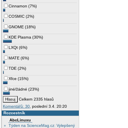
Cinnamon
(
7%
)
COSMIC
(
2%
)
GNOME
(
18%
)
KDE Plasma
(
30%
)
LXQt
(
6%
)
MATE
(
6%
)
TDE
(
2%
)
Xfce
(
15%
)
jiné/žádné
(
23%
)
Celkem 2335 hlasů
Komentářů: 30
, poslední 3.4. 20:20
Rozcestník
AbcLinuxu
Týden na ScienceMag.cz: Vylepšený