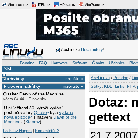
AbcLinuxu.cz
ITBiz.cz
HDmag.cz
AbcPráce.cz
AbcLinuxu
hledá autory
!
Poradna
FAQ
Hardware
Software
Články
Učebnice
Blog
Styl
×
AbcLinuxu
:/
Poradna
/
Lin
Zprávičky
napište »
Pracovní nabídky
inzerujte »
Štítky
:
KDE
,
Links
,
PHP
,
Quake: Dawn of the Machine
Dotaz: 
včera 04:44 | IT novinky
U příležitosti 30. výročí vydání
gettext
počítačové hry
Quake
byla
vydána
nová epizoda
s názvem
Dawn of the
Machine
(
Steam
).
Ladislav Hagara
|
Komentářů: 3
21.7.2007