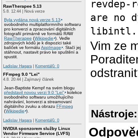
revdep-r
RawTherapee 5.13
5.8. 12:44 | Nová verze
are no d
Byla vydána nová verze 5.13
svobodného multiplatformního softwaru
libintl.
pro konverzi a zpracování digitálních
fotografií primárně ve formátů RAW
RawTherapee
(
Wikipedie
). Vedle
Vim ze mi
zdrojových kódů je k dispozici také
balíček ve formátu
AppImage
. Stačí jej
stáhnout, nastavit právo ke spuštění a
Poradite
spustit.
Ladislav Hagara
|
Komentářů: 0
odstranit
FFmpeg 9.0 "Lei"
4.8. 20:44 | Zajímavý článek
Jean-Baptiste Kempf na svém blogu
představil novou verzi 9.0 "Lei"
kolekce
svobodného softwaru umožňujícího
nahrávání, konverzi a streamovaní
digitálního zvuku a obrazu
FFmpeg
Nástroje:
(
Wikipedie
).
Ladislav Hagara
|
Komentářů: 0
Odpově
NVIDIA sponzorem služby Linux
Vendor Firmware Service (LVFS)