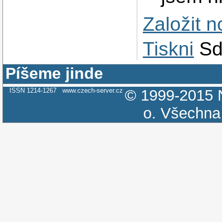
Založit 
Tiskni
Sd
Píšeme jinde
ISSN 1214-1267
www.czech-server.cz
© 1999-2015
o.
Všechna 