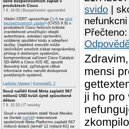
Série bezpečnostních záplat v
produktech Cisco
svido
| sk
7.8. 16:00 | Bezpečnostní upozornění
nefunkcni
Vládní CERT upozorňuje (
𝕏
) na
sérii
bezpečnostních záplat
(CVSS 9.9) v
produktech Cisco řešících kritické
Přečteno:
zranitelnosti umožňující obejití
autentizace, eskalaci oprávnění,
Odpovědě
vzdálené spuštění kódu a odepření
služby. Úspěšné zneužití může
útočníkům umožnit získat neoprávněný
přístup k dotčeným systémům,
Zdravim
kompromitovat zařízení Cisco Catalyst
SD-WAN a Cisco IOS XE, spustit
libovolný kód, zpřístupnit citlivé
mensi pr
informace nebo narušit dostupnost
postižených systémů.
gettexte
Ladislav Hagara
|
Komentářů: 2
Soud nařídil firmě Meta zaplatit 567
ji ho pro
milionů USD kvůli újmě způsobené
dětem
7.8. 15:33 | IT novinky
nefunguj
Soud v americkém státě Nové Mexiko
ve čtvrtek
nařídil
internetové
zkompil
společnosti Meta Platforms zaplatit 567
milionů dolarů (téměř 12 miliard Kč) za