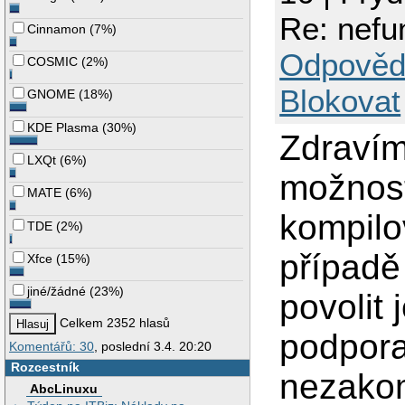
Re: nefu
Cinnamon
(
7%
)
Odpověd
COSMIC
(
2%
)
Blokovat
GNOME
(
18%
)
KDE Plasma
(
30%
)
Zdravím
LXQt
(
6%
)
možnost
MATE
(
6%
)
kompilo
TDE
(
2%
)
případě 
Xfce
(
15%
)
jiné/žádné
(
23%
)
povolit
Celkem 2352 hlasů
podpora
Komentářů: 30
, poslední 3.4. 20:20
Rozcestník
nezakom
AbcLinuxu