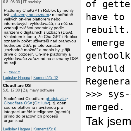
of gette
6.8. 08:00 | IT novinky
Platformy ChatGPT i Roblox by mohly
have to 
být
zařazeny na seznam
mimořádně
velkých on-line platforem nebo
internetových vyhledávačů, na něž se
rebuilt.
vztahují zvláštní podmínky podle
nařízení o digitálních službách (DSA).
Vzhledem k tomu, že ChatGPT i Roblox
'emerge
oznámily počet uživatelů nad prahovou
hodnotou DSA, je toto označení
„rozhodně možné“ a mohlo by „přijít
gentoolk
dříve či později“. On-line platformy a
vyhledávače zařazené na seznamy DSA
musejí
rebuild 
…
více »
Ladislav Hagara
|
Komentářů: 12
Regenera
Cloudflare OS
5.8. 17:00 | Zajímavý software
>>> sys-
Společnost Cloudflare
představila
Cloudflare OS
(
GitHub
), tj. open
merged.
source platformu navrženou pro
integraci umělé inteligence (agentů)
přímo do pracovních procesů
Tak jsem
organizací.
Ladislav Hagara
|
Komentářů: 0