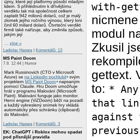
újmy, které její platformy působí mladým
with-get
lidem. S přihlédnutím k dřívějšímu
verdiktu tak má společnost celkem
nicmene 
zaplatit 942 milionů dolarů, což je malý
zlomek jejího ročního výnosu, který loni
činil 60 miliard dolarů. Čtvrteční verdikt
modul na
firmě také nařizuje, aby změnila způsob,
jakým její
Zkusil j
…
více »
Ladislav Hagara
|
Komentářů: 13
rekompil
MS Paint Doom
7.8. 12:44 | Humor
gettext.
Mark Russinovich (CTO v Microsoft
Azure) se
na LinkedIn pochlubil
svým
projektem
MS Paint Doom
napsaným
to:
* Any
pomocí Claude. Hru Doom umožňuje
hrát v programu Malování (Microsoft
Paint). Malování funguje jako monitor.
that lin
Herní engine (ViZDoom) běží na pozadí
a každý vykreslený snímek hry vkládá
automaticky přes schránku (clipboard)
against 
do Malování.
Ladislav Hagara
|
Komentářů: 3
previous
EK: ChatGPT i Roblox mohou spadat
pod přísnější pravidla