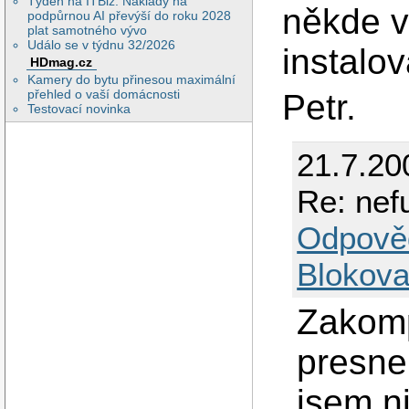
Týden na ITBiz: Náklady na
někde v
podpůrnou AI převýší do roku 2028
plat samotného vývo
Událo se v týdnu 32/2026
instalov
HDmag.cz
Kamery do bytu přinesou maximální
přehled o vaší domácnosti
Petr.
Testovací novinka
21.7.20
Re: nef
Odpově
Blokova
Zakomp
presne
jsem ni