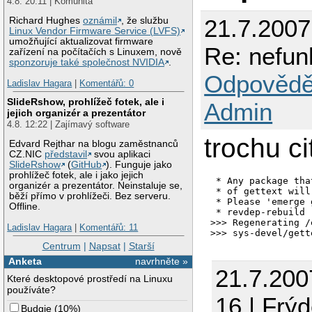
4.8. 20:11 | Komunita
21.7.2007
Richard Hughes
oznámil
, že službu
Linux Vendor Firmware Service (LVFS)
umožňující aktualizovat firmware
Re: nefun
zařízení na počítačích s Linuxem, nově
sponzoruje také společnost NVIDIA
.
Odpovědě
Ladislav Hagara
|
Komentářů: 0
SlideRshow, prohlížeč fotek, ale i
Admin
jejich organizér a prezentátor
4.8. 12:22 | Zajímavý software
trochu ci
Edvard Rejthar na blogu zaměstnanců
CZ.NIC
představil
svou aplikaci
SlideRshow
(
GitHub
). Funguje jako
prohlížeč fotek, ale i jako jejich
 * Any package tha
organizér a prezentátor. Neinstaluje se,
 * of gettext will
běží přímo v prohlížeči. Bez serveru.
 * Please 'emerge 
Offline.
 * revdep-rebuild 
>>> Regenerating /
Ladislav Hagara
|
Komentářů: 11
>>> sys-devel/gett
Centrum
|
Napsat
|
Starší
Anketa
navrhněte »
21.7.200
Které desktopové prostředí na Linuxu
používáte?
16 | Frý
Budgie
(
10%
)