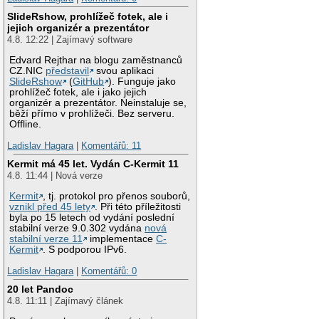
SlideRshow, prohlížeč fotek, ale i
jejich organizér a prezentátor
4.8. 12:22 | Zajímavý software
Edvard Rejthar na blogu zaměstnanců
CZ.NIC
představil
svou aplikaci
SlideRshow
(
GitHub
). Funguje jako
prohlížeč fotek, ale i jako jejich
organizér a prezentátor. Neinstaluje se,
běží přímo v prohlížeči. Bez serveru.
Offline.
Ladislav Hagara
|
Komentářů: 11
Kermit má 45 let. Vydán C-Kermit 11
4.8. 11:44 | Nová verze
Kermit
, tj. protokol pro přenos souborů,
vznikl před 45 lety
. Při této příležitosti
byla po 15 letech od vydání poslední
stabilní verze 9.0.302 vydána
nová
stabilní verze 11
implementace
C-
Kermit
. S podporou IPv6.
Ladislav Hagara
|
Komentářů: 0
20 let Pandoc
4.8. 11:11 | Zajímavý článek