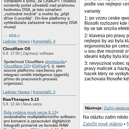
Vzhledem k tomu, že ChatGPT i Roblox
podle vas nejlepsi ce
oznámily počet uživatelů nad prahovou
hodnotou DSA, je toto označení
varianty
„rozhodně možné“ a mohlo by „přijít
1: po vzoru ceske qwer
dříve či později“. On-line platformy a
vyhledávače zařazené na seznamy DSA
filosofii rozlozeni kd
musejí
by se tak snizila efekt
…
více »
2: klavesa pro pravy 
nejlepsi by asi byla 
Ladislav Hagara
|
Komentářů: 4
ergonomicke pri cetno
Cloudflare OS
u sou dve moznosti zn
5.8. 17:00 | Zajímavý software
idealni kdyby byla kl
Společnost Cloudflare
představila
3: nevyuzivat vubec s
Cloudflare OS
(
GitHub
), tj. open
pravy malicek a hacky
source platformu navrženou pro
hacek ktery se vyskyt
integraci umělé inteligence (agentů)
zachovala filosofie kd
přímo do pracovních procesů
organizací.
Ladislav Hagara
|
Komentářů: 0
RawTherapee 5.13
5.8. 12:44 | Nová verze
Nástroje:
Začni sledova
Byla vydána nová verze 5.13
Na otázku zatím nikdo
svobodného multiplatformního softwaru
pro konverzi a zpracování digitálních
Založit nové vlákno
•
fotografií primárně ve formátů RAW