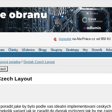
Inzerujte
na AbcPráce.cz od 950 Kč
are
Články
Učebnice
Blogy
Skupiny
Desktopy
Hry
Slovník
Kdo
uxová poradna
/
Dvorak Czech Layout
avit
Czech Layout
o
 poradit jake by bylo podle vas idealni implementovani ceskych
kolik variant jak je zaradit do dvorak rozlozeni tak by me zaji