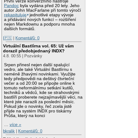
První verze konverzního nástroje
Pandoc
byla vydána před 20 lety. Jeho
autor John MacFarlane při tomto výročí
rekapituluje
jednotlivé etapy vývoje
a přidávání nových funkcí – rozšíření
nejen Markdownu a podporu mnoha
dalších formátů.
|🇵🇸
|
Komentářů: 0
Virtuální Bastlírna vol. 65: Už vám
dorazil předobjednaný INDX?
4.8. 00:55 | Pozvánky
Srpen přinesl nejen další spalující
vedro, ale také Virtuální Bastlírnu s
neméně žhavými novinkami. Využijte
tedy předpovědi na deštivý čtvrteční
večer a od 20:00 se připojte online k
tomuto neformálnímu setkání kutilů,
techniků a vědců, kde se strahovskými
bastlíři proberete nejzajímavější věci, na
které jste narazili za poslední měsíc.
Pokud jde o novinky, řeč zcela jistě
přijde na systém INDX pro tiskárny
Průša, který na konci
…
více »
bkralik
|
Komentářů: 0