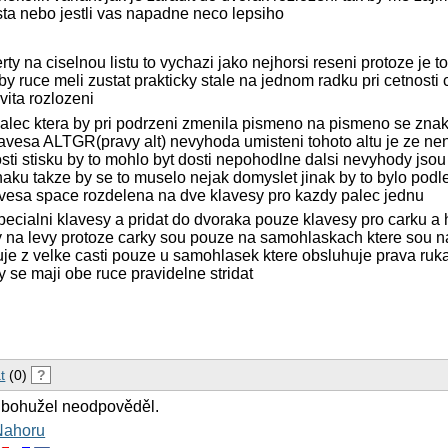
sta nebo jestli vas napadne neco lepsiho
ty na ciselnou listu to vychazi jako nejhorsi reseni protoze je t
e by ruce meli zustat prakticky stale na jednom radku pri cetnost
ivita rozlozeni
palec ktera by pri podrzeni zmenila pismeno na pismeno se zna
klavesa ALTGR(pravy alt) nevyhoda umisteni tohoto altu je ze ne
sti stisku by to mohlo byt dosti nepohodlne dalsi nevyhody jsou
aku takze by se to muselo nejak domyslet jinak by to bylo podl
avesa space rozdelena na dve klavesy pro kazdy palec jednu
pecialni klavesy a pridat do dvoraka pouze klavesy pro carku a
 na levy protoze carky sou pouze na samohlaskach ktere sou na
uje z velke casti pouze u samohlasek ktere obsluhuje prava ruka
y se maji obe ruce pravidelne stridat
t
(0)
?
 bohužel neodpověděl.
Nahoru