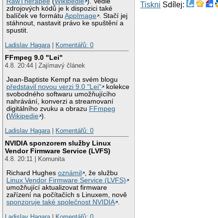
RawTherapee
(
Wikipedie
). Vedle
Tiskni
Sdílej:
zdrojových kódů je k dispozici také
balíček ve formátu
AppImage
. Stačí jej
stáhnout, nastavit právo ke spuštění a
spustit.
Ladislav Hagara
|
Komentářů: 0
FFmpeg 9.0 "Lei"
4.8. 20:44 | Zajímavý článek
Jean-Baptiste Kempf na svém blogu
představil novou verzi 9.0 "Lei"
kolekce
svobodného softwaru umožňujícího
nahrávání, konverzi a streamovaní
digitálního zvuku a obrazu
FFmpeg
(
Wikipedie
).
Ladislav Hagara
|
Komentářů: 0
NVIDIA sponzorem služby Linux
Vendor Firmware Service (LVFS)
4.8. 20:11 | Komunita
Richard Hughes
oznámil
, že službu
Linux Vendor Firmware Service (LVFS)
umožňující aktualizovat firmware
zařízení na počítačích s Linuxem, nově
sponzoruje také společnost NVIDIA
.
Ladislav Hagara
|
Komentářů: 0