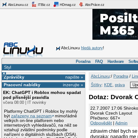
AbcLinuxu.cz
ITBiz.cz
HDmag.cz
AbcPráce.cz
AbcLinuxu
hledá autory
!
Poradna
FAQ
Hardware
Softw
Styl
×
AbcLinuxu
:/
Poradna
/
Lin
Zprávičky
napište »
Pracovní nabídky
inzerujte »
Štítky
:
KDE
,
práva
Upr
EK: ChatGPT i Roblox mohou spadat
Dotaz: Dvorak 
pod přísnější pravidla
včera 08:00 | IT novinky
22.7.2007 17:06 Shirok
Platformy ChatGPT i Roblox by mohly
Dvorak Czech Layout
být
zařazeny na seznam
mimořádně
Přečteno: 667×
velkých on-line platforem nebo
Odpovědět
|
Admin
internetových vyhledávačů, na něž se
vztahují zvláštní podmínky podle
zdravim chtel bych se
nařízení o digitálních službách (DSA).
dvoraka: napadlo me ne