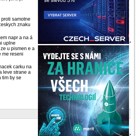
o proti samotne
i ceskych znaku
kem napr a na á
ni uplne
 ze u pismen e a
e me reseni
 hacek carku na
 leve strane a
 tim by se