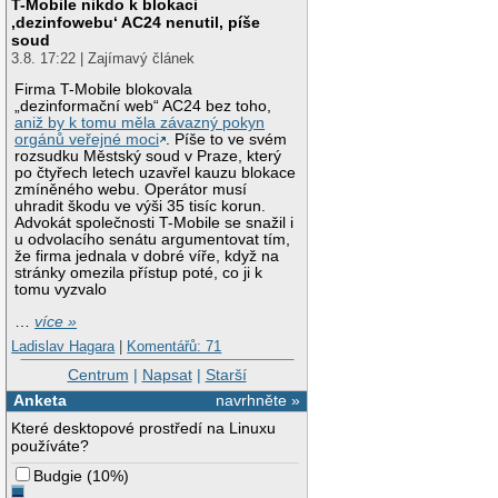
T-Mobile nikdo k blokaci
‚dezinfowebu‘ AC24 nenutil, píše
soud
3.8. 17:22 | Zajímavý článek
Firma T-Mobile blokovala
„dezinformační web“ AC24 bez toho,
aniž by k tomu měla závazný pokyn
orgánů veřejné moci
. Píše to ve svém
rozsudku Městský soud v Praze, který
po čtyřech letech uzavřel kauzu blokace
zmíněného webu. Operátor musí
uhradit škodu ve výši 35 tisíc korun.
Advokát společnosti T-Mobile se snažil i
u odvolacího senátu argumentovat tím,
že firma jednala v dobré víře, když na
stránky omezila přístup poté, co ji k
tomu vyzvalo
…
více »
Ladislav Hagara
|
Komentářů: 71
Centrum
|
Napsat
|
Starší
Anketa
navrhněte »
Které desktopové prostředí na Linuxu
používáte?
Budgie
(
10%
)