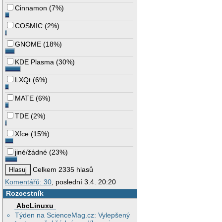
Cinnamon
(
7%
)
COSMIC
(
2%
)
GNOME
(
18%
)
KDE Plasma
(
30%
)
LXQt
(
6%
)
MATE
(
6%
)
TDE
(
2%
)
Xfce
(
15%
)
jiné/žádné
(
23%
)
Celkem 2335 hlasů
Komentářů: 30
, poslední 3.4. 20:20
Rozcestník
AbcLinuxu
Týden na ScienceMag.cz: Vylepšený