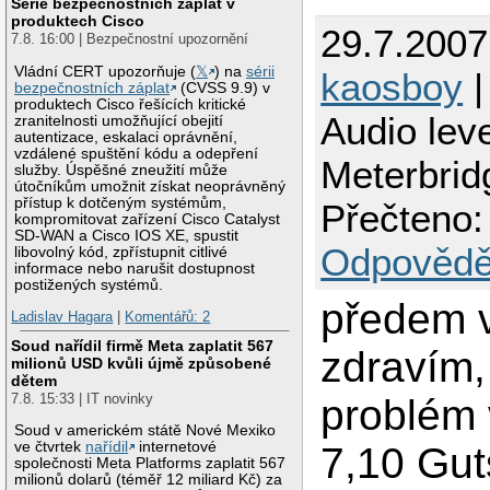
Série bezpečnostních záplat v
produktech Cisco
29.7.2007
7.8. 16:00 | Bezpečnostní upozornění
Vládní CERT upozorňuje (
𝕏
) na
sérii
kaosboy
|
bezpečnostních záplat
(CVSS 9.9) v
produktech Cisco řešících kritické
Audio leve
zranitelnosti umožňující obejití
autentizace, eskalaci oprávnění,
vzdálené spuštění kódu a odepření
Meterbrid
služby. Úspěšné zneužití může
útočníkům umožnit získat neoprávněný
přístup k dotčeným systémům,
Přečteno:
kompromitovat zařízení Cisco Catalyst
SD-WAN a Cisco IOS XE, spustit
Odpovědě
libovolný kód, zpřístupnit citlivé
informace nebo narušit dostupnost
postižených systémů.
předem 
Ladislav Hagara
|
Komentářů: 2
Soud nařídil firmě Meta zaplatit 567
zdravím,
milionů USD kvůli újmě způsobené
dětem
7.8. 15:33 | IT novinky
problém
Soud v americkém státě Nové Mexiko
ve čtvrtek
nařídil
internetové
7,10 Gut
společnosti Meta Platforms zaplatit 567
milionů dolarů (téměř 12 miliard Kč) za