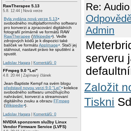
Re: Audio
RawTherapee 5.13
5.8. 12:44 | Nová verze
Odpovědě
Byla vydána nová verze 5.13
svobodného multiplatformního softwaru
Admin
pro konverzi a zpracování digitálních
fotografií primárně ve formátů RAW
RawTherapee
(
Wikipedie
). Vedle
zdrojových kódů je k dispozici také
Meterbri
balíček ve formátu
AppImage
. Stačí jej
stáhnout, nastavit právo ke spuštění a
serveru 
spustit.
Ladislav Hagara
|
Komentářů: 0
defaultn
FFmpeg 9.0 "Lei"
4.8. 20:44 | Zajímavý článek
Založit 
Jean-Baptiste Kempf na svém blogu
představil novou verzi 9.0 "Lei"
kolekce
svobodného softwaru umožňujícího
nahrávání, konverzi a streamovaní
Tiskni
Sd
digitálního zvuku a obrazu
FFmpeg
(
Wikipedie
).
Ladislav Hagara
|
Komentářů: 0
NVIDIA sponzorem služby Linux
Vendor Firmware Service (LVFS)