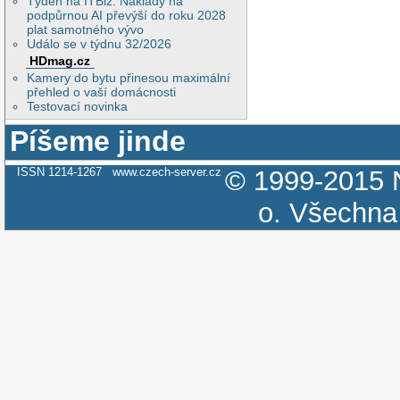
Týden na ITBiz: Náklady na
podpůrnou AI převýší do roku 2028
plat samotného vývo
Událo se v týdnu 32/2026
HDmag.cz
Kamery do bytu přinesou maximální
přehled o vaší domácnosti
Testovací novinka
Píšeme jinde
ISSN 1214-1267
www.czech-server.cz
© 1999-2015
o.
Všechna 