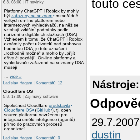
touto ces
6.8. 08:00 | IT novinky
Platformy ChatGPT i Roblox by mohly
být
zařazeny na seznam
mimořádně
velkých on-line platforem nebo
internetových vyhledávačů, na něž se
vztahují zvláštní podmínky podle
nařízení o digitálních službách (DSA).
Vzhledem k tomu, že ChatGPT i Roblox
oznámily počet uživatelů nad prahovou
hodnotou DSA, je toto označení
„rozhodně možné“ a mohlo by „přijít
dříve či později“. On-line platformy a
vyhledávače zařazené na seznamy DSA
musejí
…
více »
Nástroje:
Ladislav Hagara
|
Komentářů: 12
Cloudflare OS
5.8. 17:00 | Zajímavý software
Odpově
Společnost Cloudflare
představila
Cloudflare OS
(
GitHub
), tj. open
source platformu navrženou pro
29.7.200
integraci umělé inteligence (agentů)
přímo do pracovních procesů
organizací.
dustin
Ladislav Hagara
|
Komentářů: 0