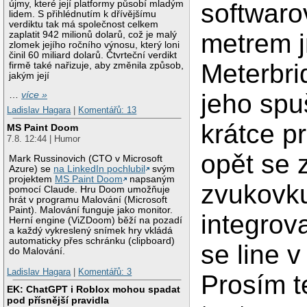
újmy, které její platformy působí mladým
softwar
lidem. S přihlédnutím k dřívějšímu
verdiktu tak má společnost celkem
metrem 
zaplatit 942 milionů dolarů, což je malý
zlomek jejího ročního výnosu, který loni
činil 60 miliard dolarů. Čtvrteční verdikt
Meterbri
firmě také nařizuje, aby změnila způsob,
jakým její
jeho spu
…
více »
Ladislav Hagara
|
Komentářů: 13
krátce p
MS Paint Doom
7.8. 12:44 | Humor
opět se 
Mark Russinovich (CTO v Microsoft
Azure) se
na LinkedIn pochlubil
svým
projektem
MS Paint Doom
napsaným
zvukovk
pomocí Claude. Hru Doom umožňuje
hrát v programu Malování (Microsoft
Paint). Malování funguje jako monitor.
integrov
Herní engine (ViZDoom) běží na pozadí
a každý vykreslený snímek hry vkládá
automaticky přes schránku (clipboard)
se line 
do Malování.
Ladislav Hagara
|
Komentářů: 3
Prosím t
EK: ChatGPT i Roblox mohou spadat
pod přísnější pravidla