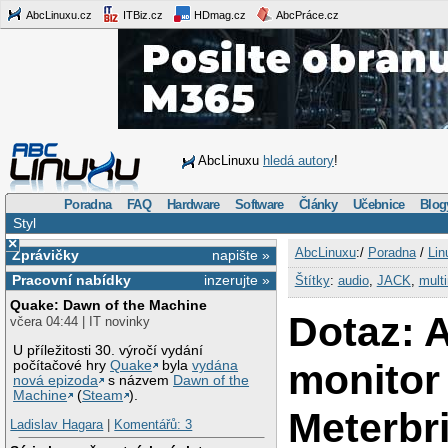
AbcLinuxu.cz
ITBiz.cz
HDmag.cz
AbcPráce.cz
AbcLinuxu
hledá autory
!
Poradna
FAQ
Hardware
Software
Články
Učebnice
Blog
Styl
×
AbcLinuxu
:/
Poradna
/
Lin
Zprávičky
napište »
Pracovní nabídky
inzerujte »
Štítky
:
audio
,
JACK
,
mult
Quake: Dawn of the Machine
Dotaz: A
včera 04:44 | IT novinky
U příležitosti 30. výročí vydání
monitor 
počítačové hry
Quake
byla
vydána
nová epizoda
s názvem
Dawn of the
Machine
(
Steam
).
Meterbr
Ladislav Hagara
|
Komentářů: 3