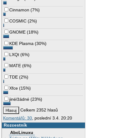
Cinnamon
(
7%
)
COSMIC
(
2%
)
GNOME
(
18%
)
KDE Plasma
(
30%
)
LXQt
(
6%
)
MATE
(
6%
)
TDE
(
2%
)
Xfce
(
15%
)
jiné/žádné
(
23%
)
Celkem 2352 hlasů
Komentářů: 30
, poslední 3.4. 20:20
Rozcestník
AbcLinuxu