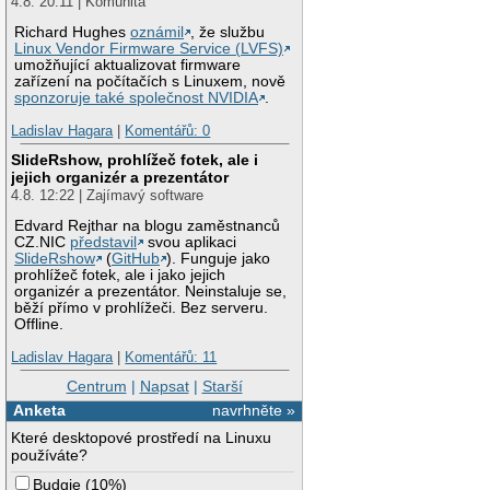
4.8. 20:11 | Komunita
Richard Hughes
oznámil
, že službu
Linux Vendor Firmware Service (LVFS)
umožňující aktualizovat firmware
zařízení na počítačích s Linuxem, nově
sponzoruje také společnost NVIDIA
.
Ladislav Hagara
|
Komentářů: 0
SlideRshow, prohlížeč fotek, ale i
jejich organizér a prezentátor
4.8. 12:22 | Zajímavý software
Edvard Rejthar na blogu zaměstnanců
CZ.NIC
představil
svou aplikaci
SlideRshow
(
GitHub
). Funguje jako
prohlížeč fotek, ale i jako jejich
organizér a prezentátor. Neinstaluje se,
běží přímo v prohlížeči. Bez serveru.
Offline.
Ladislav Hagara
|
Komentářů: 11
Centrum
|
Napsat
|
Starší
Anketa
navrhněte »
Které desktopové prostředí na Linuxu
používáte?
Budgie
(
10%
)