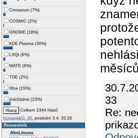
když n
Cinnamon
(
7%
)
znamen
COSMIC
(
2%
)
protož
GNOME
(
18%
)
potent
KDE Plasma
(
30%
)
nehlási
LXQt
(
6%
)
měsíc
MATE
(
6%
)
TDE
(
2%
)
30.7.2
Xfce
(
15%
)
33
jiné/žádné
(
23%
)
Re: ne
Celkem 2344 hlasů
Komentářů: 30
, poslední 3.4. 20:20
prikaz
Rozcestník
AbcLinuxu
Odpov