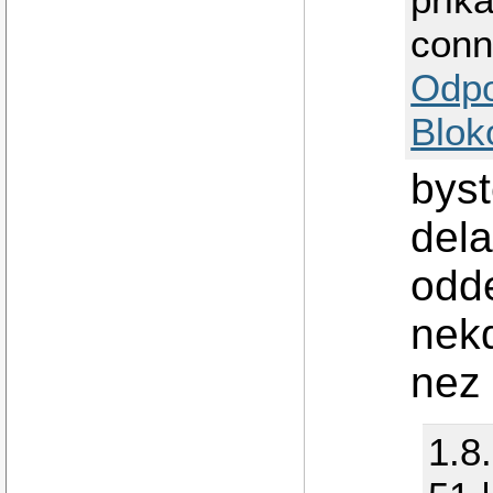
conn
Odp
Blok
byst
dela
odde
nekd
nez
1.8