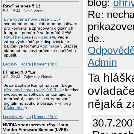
blog:
ohri
RawTherapee 5.13
Re: necha
5.8. 12:44 | Nová verze
Byla vydána nová verze 5.13
prikazove
svobodného multiplatformního softwaru
pro konverzi a zpracování digitálních
fotografií primárně ve formátů RAW
de..
RawTherapee
(
Wikipedie
). Vedle
zdrojových kódů je k dispozici také
balíček ve formátu
AppImage
. Stačí jej
Odpovědě
stáhnout, nastavit právo ke spuštění a
spustit.
Admin
Ladislav Hagara
|
Komentářů: 0
FFmpeg 9.0 "Lei"
Ta hlášk
4.8. 20:44 | Zajímavý článek
Jean-Baptiste Kempf na svém blogu
ovladače
představil novou verzi 9.0 "Lei"
kolekce
svobodného softwaru umožňujícího
nahrávání, konverzi a streamovaní
nějaká z
digitálního zvuku a obrazu
FFmpeg
(
Wikipedie
).
Ladislav Hagara
|
Komentářů: 0
30.7.200
NVIDIA sponzorem služby Linux
Vendor Firmware Service (LVFS)