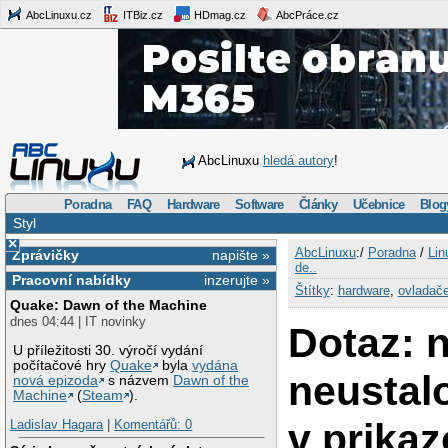
AbcLinuxu.cz
ITBiz.cz
HDmag.cz
AbcPráce.cz
AbcLinuxu
hledá autory
!
Poradna
FAQ
Hardware
Software
Články
Učebnice
Blog
Styl
×
AbcLinuxu
:/
Poradna
/
Lin
Zprávičky
napište »
de..
Pracovní nabídky
inzerujte »
Štítky
:
hardware
,
ovladač
Quake: Dawn of the Machine
dnes 04:44 | IT novinky
Dotaz: 
U příležitosti 30. výročí vydání
počítačové hry
Quake
byla
vydána
neustal
nová epizoda
s názvem
Dawn of the
Machine
(
Steam
).
v prika
Ladislav Hagara
|
Komentářů: 0