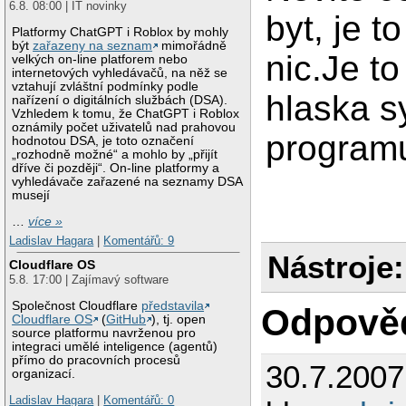
6.8. 08:00 | IT novinky
byt, je t
Platformy ChatGPT i Roblox by mohly
být
zařazeny na seznam
mimořádně
nic.Je t
velkých on-line platforem nebo
internetových vyhledávačů, na něž se
vztahují zvláštní podmínky podle
hlaska s
nařízení o digitálních službách (DSA).
Vzhledem k tomu, že ChatGPT i Roblox
oznámily počet uživatelů nad prahovou
program
hodnotou DSA, je toto označení
„rozhodně možné“ a mohlo by „přijít
dříve či později“. On-line platformy a
vyhledávače zařazené na seznamy DSA
musejí
…
více »
Ladislav Hagara
|
Komentářů: 9
Nástroje:
Cloudflare OS
5.8. 17:00 | Zajímavý software
Společnost Cloudflare
představila
Odpově
Cloudflare OS
(
GitHub
), tj. open
source platformu navrženou pro
integraci umělé inteligence (agentů)
přímo do pracovních procesů
30.7.200
organizací.
Ladislav Hagara
|
Komentářů: 0