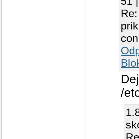
51 
Re:
pri
con
Odp
Blo
Dej
/et
1.
sk
Re