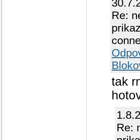
30.7.
Re: n
prika
conne
Odpo
Bloko
tak 
hoto
1.8.
Re: 
prik