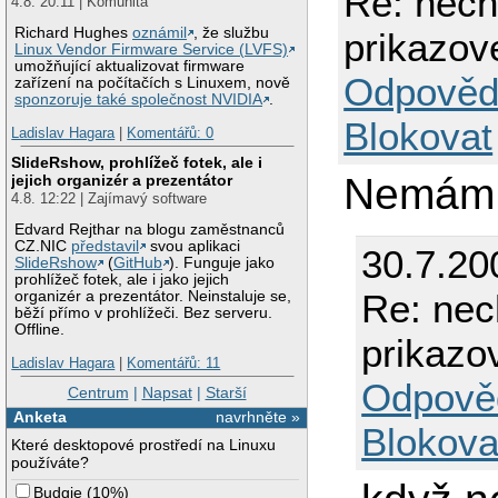
Re: nech
4.8. 20:11 | Komunita
Richard Hughes
oznámil
, že službu
prikazov
Linux Vendor Firmware Service (LVFS)
umožňující aktualizovat firmware
Odpověd
zařízení na počítačích s Linuxem, nově
sponzoruje také společnost NVIDIA
.
Blokovat
Ladislav Hagara
|
Komentářů: 0
SlideRshow, prohlížeč fotek, ale i
Nemám
jejich organizér a prezentátor
4.8. 12:22 | Zajímavý software
Edvard Rejthar na blogu zaměstnanců
CZ.NIC
představil
svou aplikaci
30.7.20
SlideRshow
(
GitHub
). Funguje jako
prohlížeč fotek, ale i jako jejich
Re: nec
organizér a prezentátor. Neinstaluje se,
běží přímo v prohlížeči. Bez serveru.
Offline.
prikazo
Ladislav Hagara
|
Komentářů: 11
Odpově
Centrum
|
Napsat
|
Starší
Anketa
navrhněte »
Blokova
Které desktopové prostředí na Linuxu
používáte?
Budgie
(
10%
)