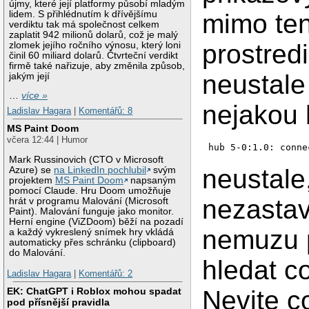
újmy, které její platformy působí mladým
lidem. S přihlédnutím k dřívějšímu
mimo ten
verdiktu tak má společnost celkem
zaplatit 942 milionů dolarů, což je malý
prostredi
zlomek jejího ročního výnosu, který loni
činil 60 miliard dolarů. Čtvrteční verdikt
firmě také nařizuje, aby změnila způsob,
neustale
jakým její
…
více »
nejakou 
Ladislav Hagara
|
Komentářů: 8
MS Paint Doom
včera 12:44 | Humor
hub 5-0:1.0: conne
Mark Russinovich (CTO v Microsoft
neustale,
Azure) se
na LinkedIn pochlubil
svým
projektem
MS Paint Doom
napsaným
pomocí Claude. Hru Doom umožňuje
nezastavi
hrát v programu Malování (Microsoft
Paint). Malování funguje jako monitor.
Herní engine (ViZDoom) běží na pozadí
nemuzu 
a každý vykreslený snímek hry vkládá
automaticky přes schránku (clipboard)
do Malování.
hledat co
Ladislav Hagara
|
Komentářů: 2
Nevite c
EK: ChatGPT i Roblox mohou spadat
pod přísnější pravidla