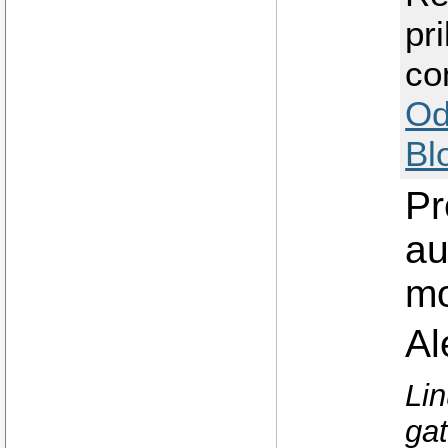
pr
co
Od
Bl
Pr
au
mo
Al
Lin
ga