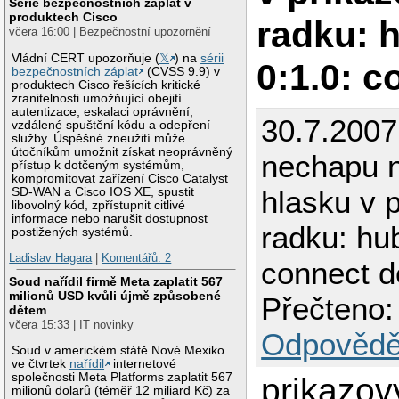
Série bezpečnostních záplat v
produktech Cisco
radku: 
včera 16:00 | Bezpečnostní upozornění
Vládní CERT upozorňuje (
𝕏
) na
sérii
0:1.0: c
bezpečnostních záplat
(CVSS 9.9) v
produktech Cisco řešících kritické
zranitelnosti umožňující obejití
autentizace, eskalaci oprávnění,
30.7.200
vzdálené spuštění kódu a odepření
služby. Úspěšné zneužití může
útočníkům umožnit získat neoprávněný
nechapu n
přístup k dotčeným systémům,
kompromitovat zařízení Cisco Catalyst
hlasku v 
SD-WAN a Cisco IOS XE, spustit
libovolný kód, zpřístupnit citlivé
informace nebo narušit dostupnost
radku: hub
postižených systémů.
Ladislav Hagara
|
Komentářů: 2
connect d
Soud nařídil firmě Meta zaplatit 567
milionů USD kvůli újmě způsobené
Přečteno:
dětem
včera 15:33 | IT novinky
Odpovědě
Soud v americkém státě Nové Mexiko
ve čtvrtek
nařídil
internetové
společnosti Meta Platforms zaplatit 567
prikazov
milionů dolarů (téměř 12 miliard Kč) za