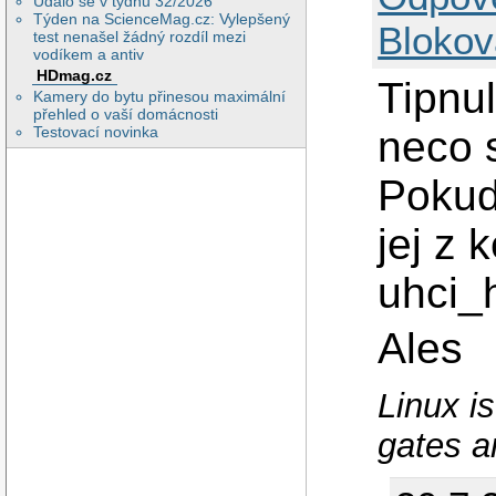
Událo se v týdnu 32/2026
Týden na ScienceMag.cz: Vylepšený
Blokov
test nenašel žádný rozdíl mezi
vodíkem a antiv
HDmag.cz
Tipnul
Kamery do bytu přinesou maximální
přehled o vaší domácnosti
neco 
Testovací novinka
Pokud
jej z 
uhci_
Ales
Linux i
gates a