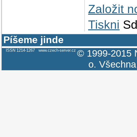
Založit 
Tiskni
Sd
Píšeme jinde
ISSN 1214-1267
www.czech-server.cz
© 1999-2015
o.
Všechna 