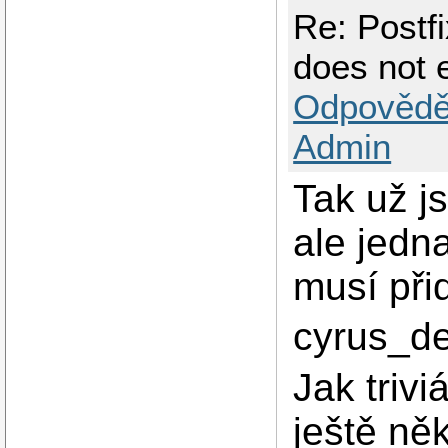
Re: Postf
does not e
Odpovědě
Admin
Tak už j
ale jedn
musí přid
cyrus_de
Jak triv
ještě ně