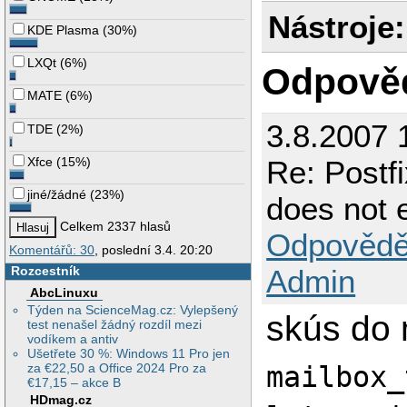
Nástroje:
KDE Plasma
(
30%
)
LXQt
(
6%
)
Odpově
MATE
(
6%
)
3.8.2007 
TDE
(
2%
)
Xfce
(
15%
)
Re: Postf
jiné/žádné
(
23%
)
does not e
Celkem 2337 hlasů
Odpovědě
Komentářů: 30
, poslední 3.4. 20:20
Rozcestník
Admin
AbcLinuxu
Týden na ScienceMag.cz: Vylepšený
skús do 
test nenašel žádný rozdíl mezi
vodíkem a antiv
Ušetřete 30 %: Windows 11 Pro jen
mailbox_
za €22,50 a Office 2024 Pro za
€17,15 – akce B
HDmag.cz