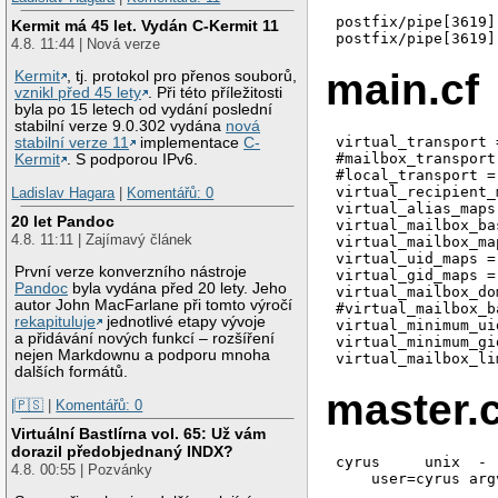
postfix/pipe[3619]
Kermit má 45 let. Vydán C-Kermit 11
4.8. 11:44 | Nová verze
main.cf
Kermit
, tj. protokol pro přenos souborů,
vznikl před 45 lety
. Při této příležitosti
byla po 15 letech od vydání poslední
stabilní verze 9.0.302 vydána
nová
virtual_transport 
stabilní verze 11
implementace
C-
#mailbox_transport
Kermit
. S podporou IPv6.
#local_transport =
virtual_recipient_
Ladislav Hagara
|
Komentářů: 0
virtual_alias_maps
20 let Pandoc
virtual_mailbox_ba
4.8. 11:11 | Zajímavý článek
virtual_mailbox_ma
virtual_uid_maps =
První verze konverzního nástroje
virtual_gid_maps =
Pandoc
byla vydána před 20 lety. Jeho
virtual_mailbox_do
autor John MacFarlane při tomto výročí
#virtual_mailbox_b
rekapituluje
jednotlivé etapy vývoje
virtual_minimum_ui
a přidávání nových funkcí – rozšíření
virtual_minimum_gi
nejen Markdownu a podporu mnoha
dalších formátů.
master.c
|🇵🇸
|
Komentářů: 0
Virtuální Bastlírna vol. 65: Už vám
dorazil předobjednaný INDX?
cyrus     unix  - 
4.8. 00:55 | Pozvánky
    user=cyrus arg