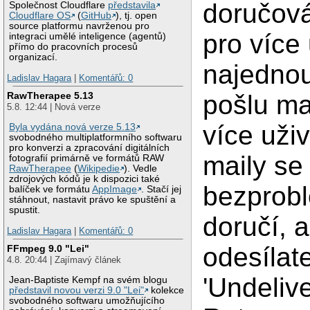
doručová
Společnost Cloudflare
představila
Cloudflare OS
(
GitHub
), tj. open
source platformu navrženou pro
pro více 
integraci umělé inteligence (agentů)
přímo do pracovních procesů
organizací.
najedno
Ladislav Hagara
|
Komentářů: 0
pošlu ma
RawTherapee 5.13
5.8. 12:44 | Nová verze
více uži
Byla vydána nová verze 5.13
svobodného multiplatformního softwaru
pro konverzi a zpracování digitálních
maily se
fotografií primárně ve formátů RAW
RawTherapee
(
Wikipedie
). Vedle
zdrojových kódů je k dispozici také
bezprob
balíček ve formátu
AppImage
. Stačí jej
stáhnout, nastavit právo ke spuštění a
spustit.
doručí, a
Ladislav Hagara
|
Komentářů: 0
odesílate
FFmpeg 9.0 "Lei"
4.8. 20:44 | Zajímavý článek
'Undeliv
Jean-Baptiste Kempf na svém blogu
představil novou verzi 9.0 "Lei"
kolekce
svobodného softwaru umožňujícího