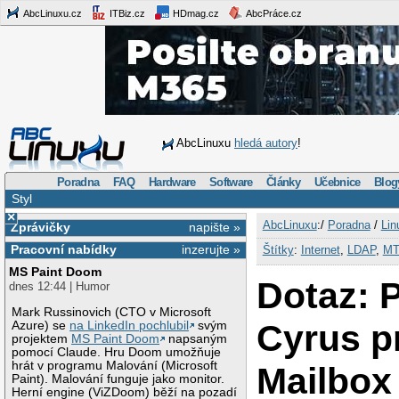
AbcLinuxu.cz
ITBiz.cz
HDmag.cz
AbcPráce.cz
AbcLinuxu
hledá autory
!
Poradna
FAQ
Hardware
Software
Články
Učebnice
Blog
Styl
×
AbcLinuxu
:/
Poradna
/
Lin
Zprávičky
napište »
Pracovní nabídky
inzerujte »
Štítky
:
Internet
,
LDAP
,
MT
MS Paint Doom
Dotaz: P
dnes 12:44 | Humor
Mark Russinovich (CTO v Microsoft
Cyrus p
Azure) se
na LinkedIn pochlubil
svým
projektem
MS Paint Doom
napsaným
pomocí Claude. Hru Doom umožňuje
hrát v programu Malování (Microsoft
Mailbox
Paint). Malování funguje jako monitor.
Herní engine (ViZDoom) běží na pozadí