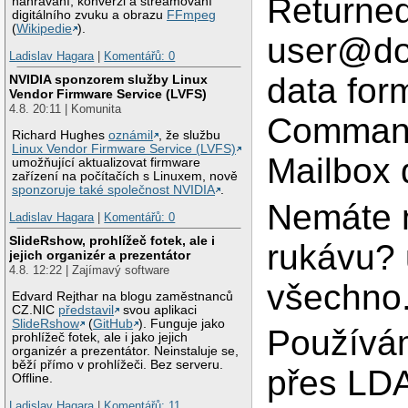
Returned
nahrávání, konverzi a streamovaní
digitálního zvuku a obrazu
FFmpeg
(
Wikipedie
).
user@do
Ladislav Hagara
|
Komentářů: 0
data form
NVIDIA sponzorem služby Linux
Vendor Firmware Service (LVFS)
4.8. 20:11 | Komunita
Command
Richard Hughes
oznámil
, že službu
Linux Vendor Firmware Service (LVFS)
Mailbox 
umožňující aktualizovat firmware
zařízení na počítačích s Linuxem, nově
sponzoruje také společnost NVIDIA
.
Nemáte 
Ladislav Hagara
|
Komentářů: 0
SlideRshow, prohlížeč fotek, ale i
rukávu? 
jejich organizér a prezentátor
4.8. 12:22 | Zajímavý software
všechno
Edvard Rejthar na blogu zaměstnanců
CZ.NIC
představil
svou aplikaci
SlideRshow
(
GitHub
). Funguje jako
Používám
prohlížeč fotek, ale i jako jejich
organizér a prezentátor. Neinstaluje se,
běží přímo v prohlížeči. Bez serveru.
přes LD
Offline.
Ladislav Hagara
|
Komentářů: 11