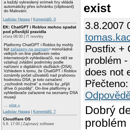
a každý vykreslený snímek hry vkládá
exist
automaticky přes schránku (clipboard)
do Malování.
Ladislav Hagara
|
Komentářů: 0
3.8.2007 
EK: ChatGPT i Roblox mohou spadat
pod přísnější pravidla
tomas.ka
včera 08:00 | IT novinky
Platformy ChatGPT i Roblox by mohly
Postfix +
být
zařazeny na seznam
mimořádně
velkých on-line platforem nebo
problém -
internetových vyhledávačů, na něž se
vztahují zvláštní podmínky podle
nařízení o digitálních službách (DSA).
does not e
Vzhledem k tomu, že ChatGPT i Roblox
oznámily počet uživatelů nad prahovou
hodnotou DSA, je toto označení
Přečteno:
„rozhodně možné“ a mohlo by „přijít
dříve či později“. On-line platformy a
Odpovědě
vyhledávače zařazené na seznamy DSA
musejí
…
více »
Dobrý d
Ladislav Hagara
|
Komentářů: 7
problém 
Cloudflare OS
5.8. 17:00 | Zajímavý software