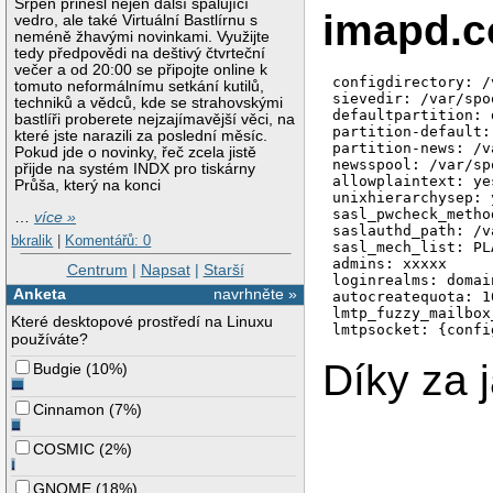
Srpen přinesl nejen další spalující
imapd.c
vedro, ale také Virtuální Bastlírnu s
neméně žhavými novinkami. Využijte
tedy předpovědi na deštivý čtvrteční
večer a od 20:00 se připojte online k
configdirectory: /
tomuto neformálnímu setkání kutilů,
sievedir: /var/spo
techniků a vědců, kde se strahovskými
defaultpartition: 
bastlíři proberete nejzajímavější věci, na
partition-default:
které jste narazili za poslední měsíc.
partition-news: /v
Pokud jde o novinky, řeč zcela jistě
newsspool: /var/sp
přijde na systém INDX pro tiskárny
allowplaintext: yes
Průša, který na konci
unixhierarchysep: y
sasl_pwcheck_metho
…
více »
saslauthd_path: /v
bkralik
|
Komentářů: 0
sasl_mech_list: PL
admins: xxxxx

Centrum
|
Napsat
|
Starší
loginrealms: domain
Anketa
navrhněte »
autocreatequota: 10
lmtp_fuzzy_mailbox
Které desktopové prostředí na Linuxu
lmtpsocket: {confi
používáte?
Díky za 
Budgie
(
10%
)
Cinnamon
(
7%
)
COSMIC
(
2%
)
GNOME
(
18%
)