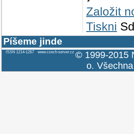
Založit 
Tiskni
Sd
Píšeme jinde
ISSN 1214-1267
www.czech-server.cz
© 1999-2015
o.
Všechna 