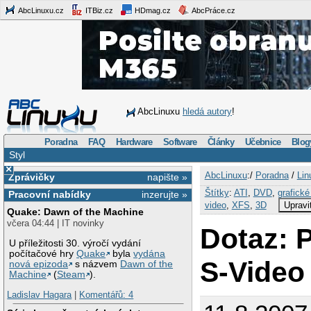
AbcLinuxu.cz
ITBiz.cz
HDmag.cz
AbcPráce.cz
AbcLinuxu
hledá autory
!
Poradna
FAQ
Hardware
Software
Články
Učebnice
Blog
Styl
×
AbcLinuxu
:/
Poradna
/
Lin
Zprávičky
napište »
Štítky
:
ATI
,
DVD
,
grafické
Pracovní nabídky
inzerujte »
video
,
XFS
,
3D
Upravi
Quake: Dawn of the Machine
včera 04:44 | IT novinky
Dotaz: 
U příležitosti 30. výročí vydání
počítačové hry
Quake
byla
vydána
S-Video
nová epizoda
s názvem
Dawn of the
Machine
(
Steam
).
Ladislav Hagara
|
Komentářů: 4