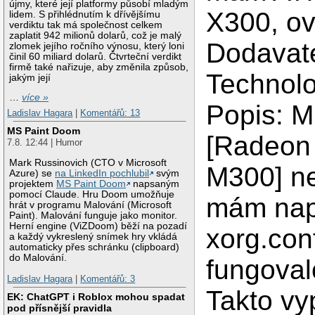
újmy, které její platformy působí mladým
X300, ov
lidem. S přihlédnutím k dřívějšímu
verdiktu tak má společnost celkem
zaplatit 942 milionů dolarů, což je malý
Dodavatel
zlomek jejího ročního výnosu, který loni
činil 60 miliard dolarů. Čtvrteční verdikt
firmě také nařizuje, aby změnila způsob,
Technolo
jakým její
…
více »
Popis: ‎
Ladislav Hagara
|
Komentářů: 13
MS Paint Doom
[Radeon 
7.8. 12:44 | Humor
Mark Russinovich (CTO v Microsoft
M300] n
Azure) se
na LinkedIn pochlubil
svým
projektem
MS Paint Doom
napsaným
pomocí Claude. Hru Doom umožňuje
mám nap
hrát v programu Malování (Microsoft
Paint). Malování funguje jako monitor.
Herní engine (ViZDoom) běží na pozadí
xorg.con
a každý vykreslený snímek hry vkládá
automaticky přes schránku (clipboard)
do Malování.
fungoval
Ladislav Hagara
|
Komentářů: 3
Takto v
EK: ChatGPT i Roblox mohou spadat
pod přísnější pravidla