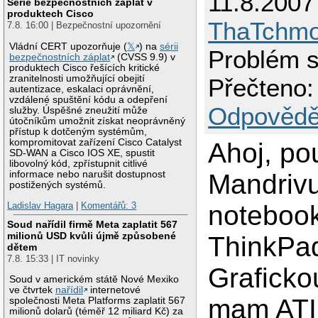
11.8.2007
Série bezpečnostních záplat v
produktech Cisco
ThaTchm
7.8. 16:00 | Bezpečnostní upozornění
Vládní CERT upozorňuje (
𝕏
) na
sérii
Problém s
bezpečnostních záplat
(CVSS 9.9) v
produktech Cisco řešících kritické
zranitelnosti umožňující obejití
Přečteno:
autentizace, eskalaci oprávnění,
vzdálené spuštění kódu a odepření
Odpovědě
služby. Úspěšné zneužití může
útočníkům umožnit získat neoprávněný
přístup k dotčeným systémům,
kompromitovat zařízení Cisco Catalyst
Ahoj, p
SD-WAN a Cisco IOS XE, spustit
libovolný kód, zpřístupnit citlivé
Mandriv
informace nebo narušit dostupnost
postižených systémů.
noteboo
Ladislav Hagara
|
Komentářů: 3
Soud nařídil firmě Meta zaplatit 567
milionů USD kvůli újmě způsobené
ThinkPa
dětem
7.8. 15:33 | IT novinky
Graficko
Soud v americkém státě Nové Mexiko
ve čtvrtek
nařídil
internetové
mam ATI
společnosti Meta Platforms zaplatit 567
milionů dolarů (téměř 12 miliard Kč) za