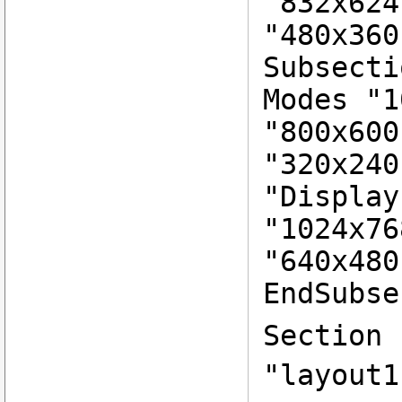
"832x624
"480x360
Subsecti
Modes "1
"800x600
"320x240
"Display
"1024x76
"640x480
EndSubse
Section 
"layout1