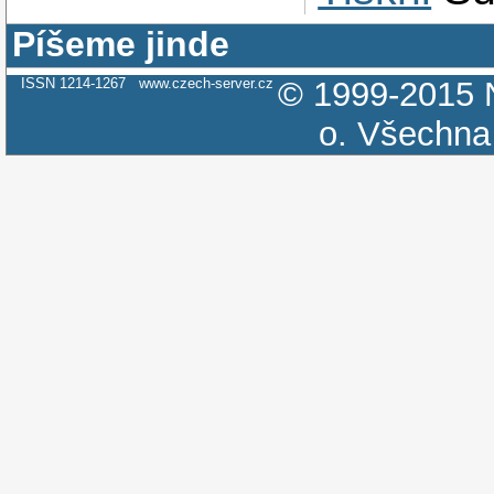
Píšeme jinde
ISSN 1214-1267
www.czech-server.cz
© 1999-2015
o.
Všechna 