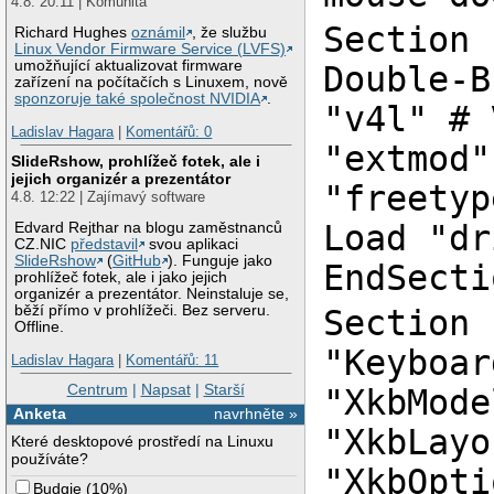
4.8. 20:11 | Komunita
Section 
Richard Hughes
oznámil
, že službu
Linux Vendor Firmware Service (LVFS)
umožňující aktualizovat firmware
Double-B
zařízení na počítačích s Linuxem, nově
sponzoruje také společnost NVIDIA
.
"v4l" # 
Ladislav Hagara
|
Komentářů: 0
"extmod"
SlideRshow, prohlížeč fotek, ale i
jejich organizér a prezentátor
"freetyp
4.8. 12:22 | Zajímavý software
Load "dr
Edvard Rejthar na blogu zaměstnanců
CZ.NIC
představil
svou aplikaci
SlideRshow
(
GitHub
). Funguje jako
EndSecti
prohlížeč fotek, ale i jako jejich
organizér a prezentátor. Neinstaluje se,
běží přímo v prohlížeči. Bez serveru.
Section 
Offline.
"Keyboar
Ladislav Hagara
|
Komentářů: 11
Centrum
|
Napsat
|
Starší
"XkbMode
Anketa
navrhněte »
"XkbLayo
Které desktopové prostředí na Linuxu
používáte?
"XkbOpti
Budgie
(
10%
)