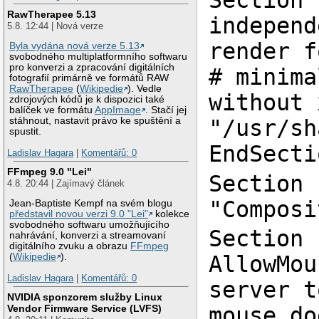
Section 
RawTherapee 5.13
independ
5.8. 12:44 | Nová verze
render f
Byla vydána nová verze 5.13
svobodného multiplatformního softwaru
pro konverzi a zpracování digitálních
# minima
fotografií primárně ve formátů RAW
RawTherapee
(
Wikipedie
). Vedle
without 
zdrojových kódů je k dispozici také
balíček ve formátu
AppImage
. Stačí jej
"/usr/sh
stáhnout, nastavit právo ke spuštění a
spustit.
EndSecti
Ladislav Hagara
|
Komentářů: 0
FFmpeg 9.0 "Lei"
Section 
4.8. 20:44 | Zajímavý článek
"Composi
Jean-Baptiste Kempf na svém blogu
představil novou verzi 9.0 "Lei"
kolekce
svobodného softwaru umožňujícího
Section 
nahrávání, konverzi a streamovaní
digitálního zvuku a obrazu
FFmpeg
AllowMou
(
Wikipedie
).
Ladislav Hagara
|
Komentářů: 0
server t
NVIDIA sponzorem služby Linux
Vendor Firmware Service (LVFS)
mouse do