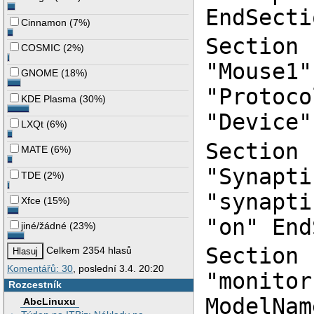
EndSecti
Cinnamon
(
7%
)
Section 
COSMIC
(
2%
)
"Mouse1"
GNOME
(
18%
)
"Protoco
KDE Plasma
(
30%
)
"Device"
LXQt
(
6%
)
Section 
MATE
(
6%
)
"Synapti
TDE
(
2%
)
"synapti
Xfce
(
15%
)
"on" End
jiné/žádné
(
23%
)
Section 
Celkem 2354 hlasů
Komentářů: 30
, poslední 3.4. 20:20
"monitor
Rozcestník
ModelNam
AbcLinuxu