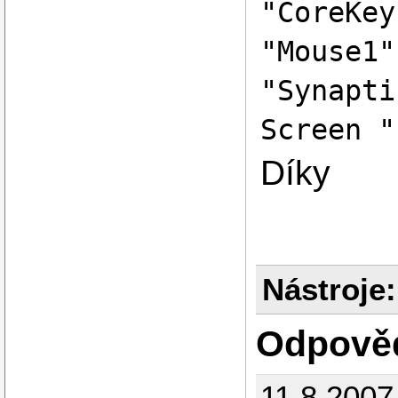
"CoreKey
"Mouse1"
"Synapti
Screen "
Díky
Nástroje:
Odpově
11.8.2007