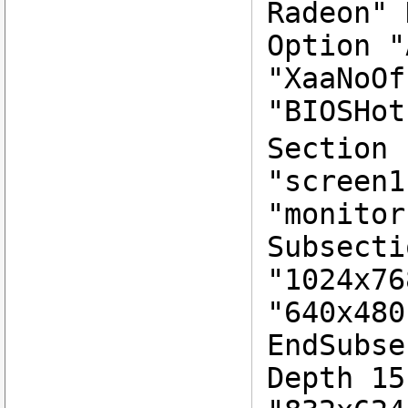
Radeon" 
Option "
"XaaNoOf
"BIOSHot
Section 
"screen1
"monitor
Subsecti
"1024x76
"640x480
EndSubse
Depth 15