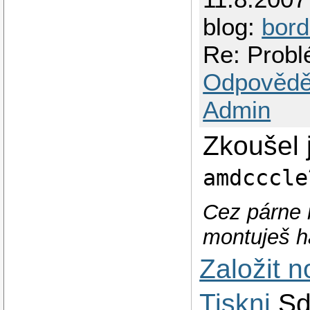
blog:
bord
Re: Probl
Odpovědě
Admin
Zkoušel j
amdcccle
Cez párne 
montuješ ha
Založit 
Tiskni
Sd