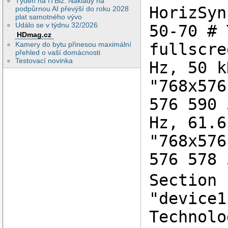
Týden na ITBiz: Náklady na
HorizSyn
podpůrnou AI převýší do roku 2028
plat samotného vývo
Událo se v týdnu 32/2026
50-70 # 
HDmag.cz
fullscre
Kamery do bytu přinesou maximální
přehled o vaší domácnosti
Testovací novinka
Hz, 50 k
"768x576
576 590 
Hz, 61.6
"768x576
576 578 
Section 
"device1
Technolo