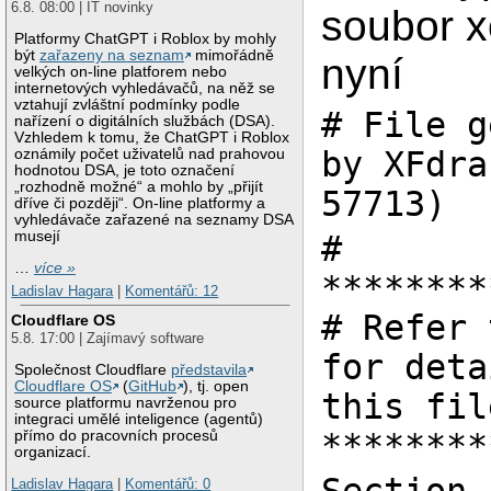
6.8. 08:00 | IT novinky
soubor x
Platformy ChatGPT i Roblox by mohly
být
zařazeny na seznam
mimořádně
nyní
velkých on-line platforem nebo
internetových vyhledávačů, na něž se
vztahují zvláštní podmínky podle
# File g
nařízení o digitálních službách (DSA).
Vzhledem k tomu, že ChatGPT i Roblox
by XFdra
oznámily počet uživatelů nad prahovou
hodnotou DSA, je toto označení
„rozhodně možné“ a mohlo by „přijít
57713)
dříve či později“. On-line platformy a
vyhledávače zařazené na seznamy DSA
musejí
#
…
více »
********
Ladislav Hagara
|
Komentářů: 12
# Refer 
Cloudflare OS
5.8. 17:00 | Zajímavý software
for deta
Společnost Cloudflare
představila
Cloudflare OS
(
GitHub
), tj. open
this fil
source platformu navrženou pro
integraci umělé inteligence (agentů)
********
přímo do pracovních procesů
organizací.
Ladislav Hagara
|
Komentářů: 0