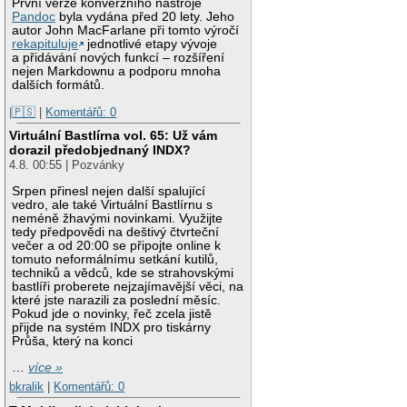
První verze konverzního nástroje
Pandoc
byla vydána před 20 lety. Jeho
autor John MacFarlane při tomto výročí
rekapituluje
jednotlivé etapy vývoje
a přidávání nových funkcí – rozšíření
nejen Markdownu a podporu mnoha
dalších formátů.
|🇵🇸
|
Komentářů: 0
Virtuální Bastlírna vol. 65: Už vám
dorazil předobjednaný INDX?
4.8. 00:55 | Pozvánky
Srpen přinesl nejen další spalující
vedro, ale také Virtuální Bastlírnu s
neméně žhavými novinkami. Využijte
tedy předpovědi na deštivý čtvrteční
večer a od 20:00 se připojte online k
tomuto neformálnímu setkání kutilů,
techniků a vědců, kde se strahovskými
bastlíři proberete nejzajímavější věci, na
které jste narazili za poslední měsíc.
Pokud jde o novinky, řeč zcela jistě
přijde na systém INDX pro tiskárny
Průša, který na konci
…
více »
bkralik
|
Komentářů: 0