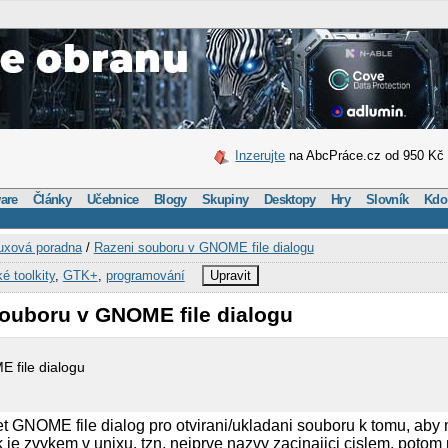
Inzerujte
na AbcPráce.cz od 950 Kč
are
Články
Učebnice
Blogy
Skupiny
Desktopy
Hry
Slovník
Kdo
uxová poradna
/
Razeni souboru v GNOME file dialogu
ké toolkity
,
GTK+
,
programování
Upravit
souboru v GNOME file dialogu
 file dialogu
t GNOME file dialog pro otvirani/ukladani souboru k tomu, aby 
k je zvykem v unixu, tzn. nejprve nazvy zacinajici cislem, poto