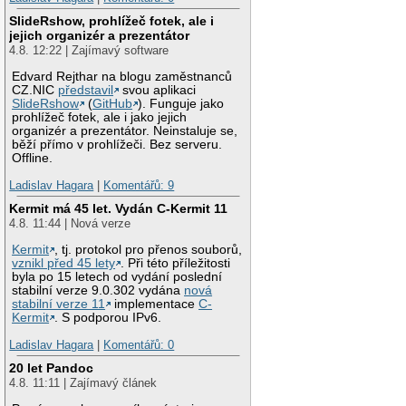
SlideRshow, prohlížeč fotek, ale i
jejich organizér a prezentátor
4.8. 12:22 | Zajímavý software
Edvard Rejthar na blogu zaměstnanců
CZ.NIC
představil
svou aplikaci
SlideRshow
(
GitHub
). Funguje jako
prohlížeč fotek, ale i jako jejich
organizér a prezentátor. Neinstaluje se,
běží přímo v prohlížeči. Bez serveru.
Offline.
Ladislav Hagara
|
Komentářů: 9
Kermit má 45 let. Vydán C-Kermit 11
4.8. 11:44 | Nová verze
Kermit
, tj. protokol pro přenos souborů,
vznikl před 45 lety
. Při této příležitosti
byla po 15 letech od vydání poslední
stabilní verze 9.0.302 vydána
nová
stabilní verze 11
implementace
C-
Kermit
. S podporou IPv6.
Ladislav Hagara
|
Komentářů: 0
20 let Pandoc
4.8. 11:11 | Zajímavý článek