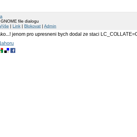
da
 GNOME file dialogu
Výše
|
Link
|
Blokovat
|
Admin
ako...! jenom pro upresneni bych dodal ze staci LC_COLLATE=
Nahoru