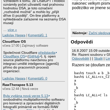
Vzhledem k tomu, že ChatGPT i Roblox
nakonec velkym pisme
oznámily počet uživatelů nad prahovou
podtrzitko ve jmene so
hodnotou DSA, je toto označení
„rozhodně možné“ a mohlo by „přijít
dříve či později“. On-line platformy a
vyhledávače zařazené na seznamy DSA
musejí
…
více »
Nástroje:
Začni sledova
Ladislav Hagara
|
Komentářů: 1
Odpovědi
Cloudflare OS
včera 17:00 | Zajímavý software
16.8.2007 15:09 outside
Společnost Cloudflare
představila
Re: Razeni souboru v G
Cloudflare OS
(
GitHub
), tj. open
Odpovědět
| |
Sbalit
|
Li
source platformu navrženou pro
integraci umělé inteligence (agentů)
Razeni se (doufam ze 
přímo do pracovních procesů
organizací.
bash$ touch a b _b 
bash$ LC_ALL=cs_CZ
Ladislav Hagara
|
Komentářů: 0
a

b

RawTherapee 5.13
_b

včera 12:44 | Nová verze
C

bash$ LC_ALL=C ls -
Byla vydána nová verze 5.13
C

svobodného multiplatformního softwaru
_b

pro konverzi a zpracování digitálních
a

fotografií primárně ve formátů RAW