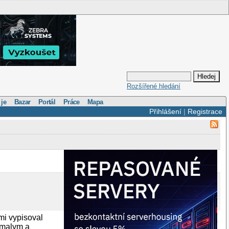
Rozšířené hledání
 je
Bazar
Portál
Práce
Mapa
Přihlášení
|
Registrace
mi vypisoval
m malym a