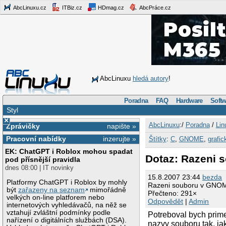
AbcLinuxu.cz
ITBiz.cz
HDmag.cz
AbcPráce.cz
AbcLinuxu
hledá autory
!
Poradna
FAQ
Hardware
Softw
Styl
×
AbcLinuxu
:/
Poradna
/
Lin
Zprávičky
napište »
Pracovní nabídky
inzerujte »
Štítky
:
C
,
GNOME
,
grafic
EK: ChatGPT i Roblox mohou spadat
Dotaz: Razeni 
pod přísnější pravidla
dnes 08:00 | IT novinky
15.8.2007 23:44
bezda
Platformy ChatGPT i Roblox by mohly
Razeni souboru v GNOME
být
zařazeny na seznam
mimořádně
Přečteno: 291×
velkých on-line platforem nebo
Odpovědět
|
Admin
internetových vyhledávačů, na něž se
vztahují zvláštní podmínky podle
Potreboval bych prime
nařízení o digitálních službách (DSA).
nazvy souboru tak, ja