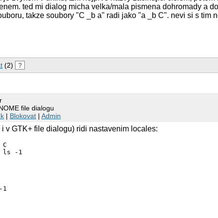
nem. ted mi dialog micha velka/mala pismena dohromady a do
uboru, takze soubory "C _b a" radi jako "a _b C". nevi si s tim
t
(2)
?
r
NOME file dialogu
nk
|
Blokovat
|
Admin
i v GTK+ file dialogu) ridi nastavenim locales:
C

 ls -1

1
