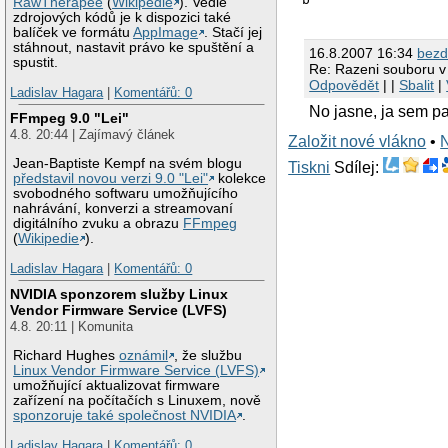
RawTherapee
(
Wikipedie
). Vedle
zdrojových kódů je k dispozici také
balíček ve formátu
AppImage
. Stačí jej
stáhnout, nastavit právo ke spuštění a
16.8.2007 16:34
bez
spustit.
Re: Razeni souboru v
Odpovědět
| |
Sbalit
|
Ladislav Hagara
|
Komentářů: 0
No jasne, ja sem p
FFmpeg 9.0 "Lei"
4.8. 20:44 | Zajímavý článek
Založit nové vlákno
•
Jean-Baptiste Kempf na svém blogu
Tiskni
Sdílej:
představil novou verzi 9.0 "Lei"
kolekce
svobodného softwaru umožňujícího
nahrávání, konverzi a streamovaní
digitálního zvuku a obrazu
FFmpeg
(
Wikipedie
).
Ladislav Hagara
|
Komentářů: 0
NVIDIA sponzorem služby Linux
Vendor Firmware Service (LVFS)
4.8. 20:11 | Komunita
Richard Hughes
oznámil
, že službu
Linux Vendor Firmware Service (LVFS)
umožňující aktualizovat firmware
zařízení na počítačích s Linuxem, nově
sponzoruje také společnost NVIDIA
.
Ladislav Hagara
|
Komentářů: 0