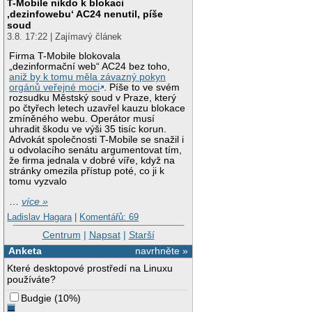
T-Mobile nikdo k blokaci
‚dezinfowebu‘ AC24 nenutil, píše
soud
3.8. 17:22 | Zajímavý článek
Firma T-Mobile blokovala
„dezinformační web“ AC24 bez toho,
aniž by k tomu měla závazný pokyn
orgánů veřejné moci
. Píše to ve svém
rozsudku Městský soud v Praze, který
po čtyřech letech uzavřel kauzu blokace
zmíněného webu. Operátor musí
uhradit škodu ve výši 35 tisíc korun.
Advokát společnosti T-Mobile se snažil i
u odvolacího senátu argumentovat tím,
že firma jednala v dobré víře, když na
stránky omezila přístup poté, co ji k
tomu vyzvalo
…
více »
Ladislav Hagara
|
Komentářů: 69
Centrum
|
Napsat
|
Starší
Anketa
navrhněte »
Které desktopové prostředí na Linuxu
používáte?
Budgie
(
10%
)