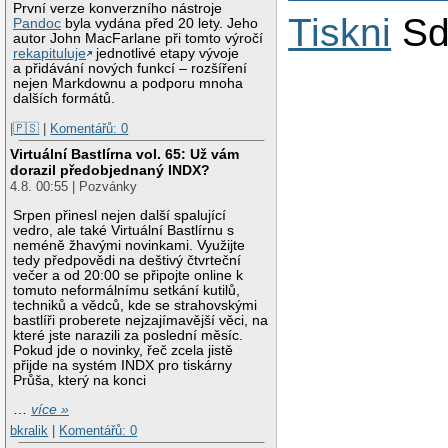
První verze konverzního nástroje
Tiskni
Sd
Pandoc
byla vydána před 20 lety. Jeho
autor John MacFarlane při tomto výročí
rekapituluje
jednotlivé etapy vývoje
a přidávání nových funkcí – rozšíření
nejen Markdownu a podporu mnoha
dalších formátů.
|🇵🇸
|
Komentářů: 0
Virtuální Bastlírna vol. 65: Už vám
dorazil předobjednaný INDX?
4.8. 00:55 | Pozvánky
Srpen přinesl nejen další spalující
vedro, ale také Virtuální Bastlírnu s
neméně žhavými novinkami. Využijte
tedy předpovědi na deštivý čtvrteční
večer a od 20:00 se připojte online k
tomuto neformálnímu setkání kutilů,
techniků a vědců, kde se strahovskými
bastlíři proberete nejzajímavější věci, na
které jste narazili za poslední měsíc.
Pokud jde o novinky, řeč zcela jistě
přijde na systém INDX pro tiskárny
Průša, který na konci
…
více »
bkralik
|
Komentářů: 0