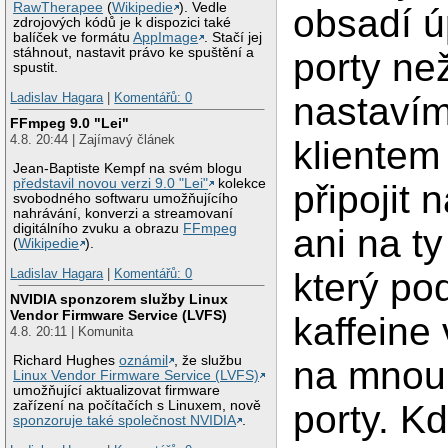
RawTherapee
(
Wikipedie
). Vedle
obsadí ú
zdrojových kódů je k dispozici také
balíček ve formátu
AppImage
. Stačí jej
stáhnout, nastavit právo ke spuštění a
porty ne
spustit.
Ladislav Hagara
|
Komentářů: 0
nastavím
FFmpeg 9.0 "Lei"
4.8. 20:44 | Zajímavý článek
kliente
Jean-Baptiste Kempf na svém blogu
představil novou verzi 9.0 "Lei"
kolekce
připojit 
svobodného softwaru umožňujícího
nahrávání, konverzi a streamovaní
digitálního zvuku a obrazu
FFmpeg
ani na ty
(
Wikipedie
).
Ladislav Hagara
|
Komentářů: 0
který po
NVIDIA sponzorem služby Linux
Vendor Firmware Service (LVFS)
kaffeine 
4.8. 20:11 | Komunita
Richard Hughes
oznámil
, že službu
na mnou
Linux Vendor Firmware Service (LVFS)
umožňující aktualizovat firmware
zařízení na počítačích s Linuxem, nově
porty. 
sponzoruje také společnost NVIDIA
.