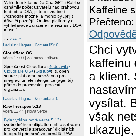
Vzhledem k tomu, že ChatGPT i Roblox
Kaffeine 
oznámily počet uživatelů nad prahovou
hodnotou DSA, je toto označení
„rozhodně možné“ a mohlo by „přijít
Přečteno:
dříve či později“. On-line platformy a
vyhledávače zařazené na seznamy DSA
musejí
Odpovědě
…
více »
Ladislav Hagara
|
Komentářů: 0
Chci vytv
Cloudflare OS
včera 17:00 | Zajímavý software
kaffeinu
Společnost Cloudflare
představila
Cloudflare OS
(
GitHub
), tj. open
a klient.
source platformu navrženou pro
integraci umělé inteligence (agentů)
přímo do pracovních procesů
nastaví
organizací.
Ladislav Hagara
|
Komentářů: 0
vysílat.
RawTherapee 5.13
včera 12:44 | Nová verze
však net
Byla vydána nová verze 5.13
svobodného multiplatformního softwaru
ukazuje,
pro konverzi a zpracování digitálních
fotografií primárně ve formátů RAW