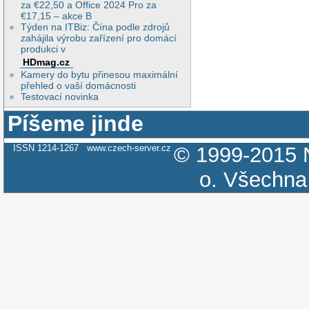
za €22,50 a Office 2024 Pro za
€17,15 – akce B
Týden na ITBiz: Čína podle zdrojů
zahájila výrobu zařízení pro domácí
produkci v
HDmag.cz
Kamery do bytu přinesou maximální
přehled o vaší domácnosti
Testovací novinka
Píšeme jinde
ISSN 1214-1267
www.czech-server.cz
© 1999-2015
o.
Všechna 