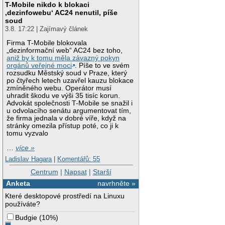
T-Mobile nikdo k blokaci
‚dezinfowebu‘ AC24 nenutil, píše
soud
3.8. 17:22 | Zajímavý článek
Firma T-Mobile blokovala
„dezinformační web“ AC24 bez toho,
aniž by k tomu měla závazný pokyn
orgánů veřejné moci
. Píše to ve svém
rozsudku Městský soud v Praze, který
po čtyřech letech uzavřel kauzu blokace
zmíněného webu. Operátor musí
uhradit škodu ve výši 35 tisíc korun.
Advokát společnosti T-Mobile se snažil i
u odvolacího senátu argumentovat tím,
že firma jednala v dobré víře, když na
stránky omezila přístup poté, co ji k
tomu vyzvalo
…
více »
Ladislav Hagara
|
Komentářů: 55
Centrum
|
Napsat
|
Starší
Anketa
navrhněte »
Které desktopové prostředí na Linuxu
používáte?
Budgie
(
10%
)