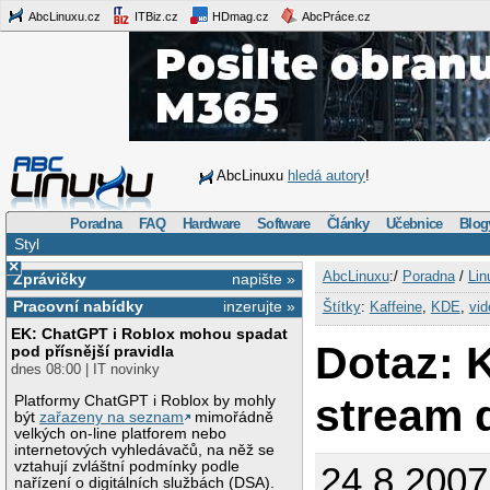
AbcLinuxu.cz
ITBiz.cz
HDmag.cz
AbcPráce.cz
AbcLinuxu
hledá autory
!
Poradna
FAQ
Hardware
Software
Články
Učebnice
Blog
Styl
×
AbcLinuxu
:/
Poradna
/
Lin
Zprávičky
napište »
Pracovní nabídky
inzerujte »
Štítky
:
Kaffeine
,
KDE
,
vid
EK: ChatGPT i Roblox mohou spadat
Dotaz: 
pod přísnější pravidla
dnes 08:00 | IT novinky
stream 
Platformy ChatGPT i Roblox by mohly
být
zařazeny na seznam
mimořádně
velkých on-line platforem nebo
internetových vyhledávačů, na něž se
vztahují zvláštní podmínky podle
24.8.2007
nařízení o digitálních službách (DSA).