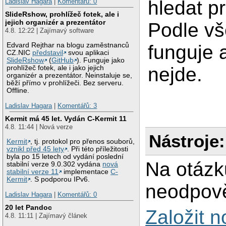
hledat p
Ladislav Hagara
|
Komentářů: 0
SlideRshow, prohlížeč fotek, ale i
jejich organizér a prezentátor
Podle vš
4.8. 12:22 | Zajímavý software
Edvard Rejthar na blogu zaměstnanců
funguje 
CZ.NIC
představil
svou aplikaci
SlideRshow
(
GitHub
). Funguje jako
nejde.
prohlížeč fotek, ale i jako jejich
organizér a prezentátor. Neinstaluje se,
běží přímo v prohlížeči. Bez serveru.
Offline.
Ladislav Hagara
|
Komentářů: 3
Kermit má 45 let. Vydán C-Kermit 11
4.8. 11:44 | Nová verze
Nástroje:
Kermit
, tj. protokol pro přenos souborů,
vznikl před 45 lety
. Při této příležitosti
byla po 15 letech od vydání poslední
Na otázk
stabilní verze 9.0.302 vydána
nová
stabilní verze 11
implementace
C-
Kermit
. S podporou IPv6.
neodpově
Ladislav Hagara
|
Komentářů: 0
20 let Pandoc
Založit 
4.8. 11:11 | Zajímavý článek