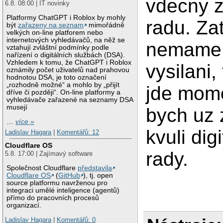
vdecny z
6.8. 08:00 | IT novinky
Platformy ChatGPT i Roblox by mohly
radu. Za
být
zařazeny na seznam
mimořádně
velkých on-line platforem nebo
internetových vyhledávačů, na něž se
nemame d
vztahují zvláštní podmínky podle
nařízení o digitálních službách (DSA).
Vzhledem k tomu, že ChatGPT i Roblox
vysilani,
oznámily počet uživatelů nad prahovou
hodnotou DSA, je toto označení
„rozhodně možné“ a mohlo by „přijít
jde mome
dříve či později“. On-line platformy a
vyhledávače zařazené na seznamy DSA
musejí
bych uz 
…
více »
kvuli di
Ladislav Hagara
|
Komentářů: 12
Cloudflare OS
rady.
5.8. 17:00 | Zajímavý software
Společnost Cloudflare
představila
Cloudflare OS
(
GitHub
), tj. open
source platformu navrženou pro
integraci umělé inteligence (agentů)
přímo do pracovních procesů
organizací.
Ladislav Hagara
|
Komentářů: 0