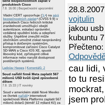
Série bezpečnostních záplat v
produktech Cisco
28.8.2007
7.8. 16:00 | Bezpečnostní upozornění
Vládní CERT upozorňuje (
𝕏
) na
sérii
vojtulin
bezpečnostních záplat
(CVSS 9.9) v
produktech Cisco řešících kritické
jakou usb
zranitelnosti umožňující obejití
autentizace, eskalaci oprávnění,
vzdálené spuštění kódu a odepření
kubuntu 7
služby. Úspěšné zneužití může
útočníkům umožnit získat neoprávněný
přístup k dotčeným systémům,
Přečteno:
kompromitovat zařízení Cisco Catalyst
SD-WAN a Cisco IOS XE, spustit
Odpovědě
libovolný kód, zpřístupnit citlivé
informace nebo narušit dostupnost
postižených systémů.
cau lidi,
Ladislav Hagara
|
Komentářů: 2
Soud nařídil firmě Meta zaplatit 567
to tu res
milionů USD kvůli újmě způsobené
dětem
7.8. 15:33 | IT novinky
mockrat,
Soud v americkém státě Nové Mexiko
ve čtvrtek
nařídil
internetové
jsem pro
společnosti Meta Platforms zaplatit 567
milionů dolarů (téměř 12 miliard Kč) za