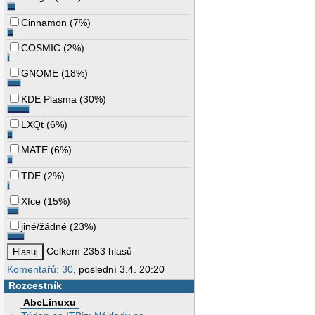
Cinnamon
(
7%
)
COSMIC
(
2%
)
GNOME
(
18%
)
KDE Plasma
(
30%
)
LXQt
(
6%
)
MATE
(
6%
)
TDE
(
2%
)
Xfce
(
15%
)
jiné/žádné
(
23%
)
Celkem 2353 hlasů
Komentářů: 30
, poslední 3.4. 20:20
Rozcestník
AbcLinuxu