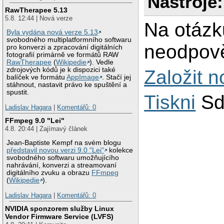
Nástroje:
RawTherapee 5.13
5.8. 12:44 | Nová verze
Na otázk
Byla vydána nová verze 5.13
svobodného multiplatformního softwaru
neodpově
pro konverzi a zpracování digitálních
fotografií primárně ve formátů RAW
RawTherapee
(
Wikipedie
). Vedle
zdrojových kódů je k dispozici také
Založit 
balíček ve formátu
AppImage
. Stačí jej
stáhnout, nastavit právo ke spuštění a
spustit.
Tiskni
Sd
Ladislav Hagara
|
Komentářů: 0
FFmpeg 9.0 "Lei"
4.8. 20:44 | Zajímavý článek
Jean-Baptiste Kempf na svém blogu
představil novou verzi 9.0 "Lei"
kolekce
svobodného softwaru umožňujícího
nahrávání, konverzi a streamovaní
digitálního zvuku a obrazu
FFmpeg
(
Wikipedie
).
Ladislav Hagara
|
Komentářů: 0
NVIDIA sponzorem služby Linux
Vendor Firmware Service (LVFS)