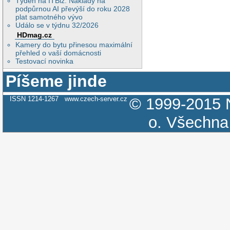
Týden na ITBiz: Náklady na
podpůrnou AI převýší do roku 2028
plat samotného vývo
Událo se v týdnu 32/2026
HDmag.cz
Kamery do bytu přinesou maximální
přehled o vaší domácnosti
Testovací novinka
Píšeme jinde
ISSN 1214-1267
www.czech-server.cz
© 1999-2015
o.
Všechna 