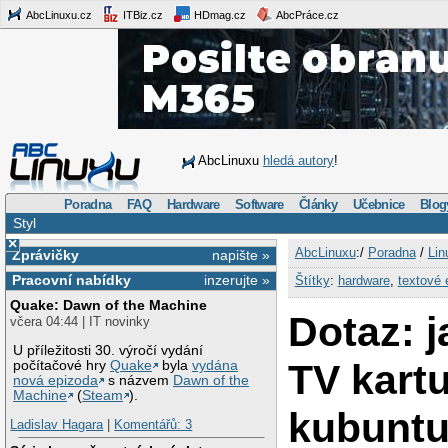
AbcLinuxu.cz
ITBiz.cz
HDmag.cz
AbcPráce.cz
AbcLinuxu
hledá autory
!
Poradna
FAQ
Hardware
Software
Články
Učebnice
Blog
Styl
×
AbcLinuxu
:/
Poradna
/
Lin
Zprávičky
napište »
Pracovní nabídky
inzerujte »
Štítky
:
hardware
,
textové 
Quake: Dawn of the Machine
Dotaz: 
včera 04:44 | IT novinky
U příležitosti 30. výročí vydání
TV kart
počítačové hry
Quake
byla
vydána
nová epizoda
s názvem
Dawn of the
Machine
(
Steam
).
kubuntu
Ladislav Hagara
|
Komentářů: 3