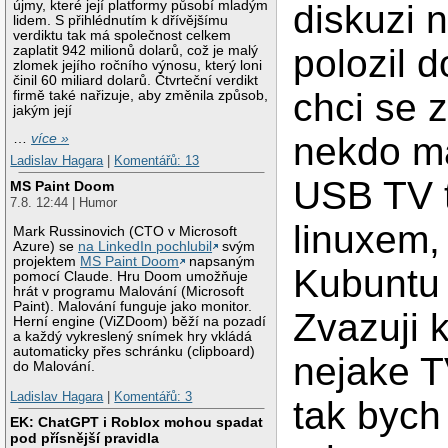
újmy, které její platformy působí mladým
diskuzi 
lidem. S přihlédnutím k dřívějšímu
verdiktu tak má společnost celkem
polozil d
zaplatit 942 milionů dolarů, což je malý
zlomek jejího ročního výnosu, který loni
činil 60 miliard dolarů. Čtvrteční verdikt
chci se z
firmě také nařizuje, aby změnila způsob,
jakým její
nekdo ma
…
více »
Ladislav Hagara
|
Komentářů: 13
USB TV 
MS Paint Doom
7.8. 12:44 | Humor
linuxem,
Mark Russinovich (CTO v Microsoft
Azure) se
na LinkedIn pochlubil
svým
projektem
MS Paint Doom
napsaným
Kubuntu 
pomocí Claude. Hru Doom umožňuje
hrát v programu Malování (Microsoft
Paint). Malování funguje jako monitor.
Zvazuji 
Herní engine (ViZDoom) běží na pozadí
a každý vykreslený snímek hry vkládá
automaticky přes schránku (clipboard)
nejake T
do Malování.
Ladislav Hagara
|
Komentářů: 3
tak bych 
EK: ChatGPT i Roblox mohou spadat
pod přísnější pravidla