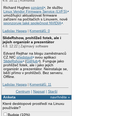
4.8. 20:11 | Komunita
Richard Hughes
oznámil
, že službu
Linux Vendor Firmware Service (LVFS)
umožňující aktualizovat firmware
zařízení na počítačích s Linuxem, nově
sponzoruje také společnost NVIDIA
.
Ladislav Hagara
|
Komentářů: 0
SlideRshow, prohlížeč fotek, ale i
jejich organizér a prezentátor
4.8. 12:22 | Zajímavý software
Edvard Rejthar na blogu zaměstnanců
CZ.NIC
představil
svou aplikaci
SlideRshow
(
GitHub
). Funguje jako
prohlížeč fotek, ale i jako jejich
organizér a prezentátor. Neinstaluje se,
běží přímo v prohlížeči. Bez serveru.
Offline.
Ladislav Hagara
|
Komentářů: 11
Centrum
|
Napsat
|
Starší
Anketa
navrhněte »
Které desktopové prostředí na Linuxu
používáte?
Budgie
(
10%
)