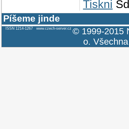
Tiskni
Sd
Píšeme jinde
ISSN 1214-1267
www.czech-server.cz
© 1999-2015
o.
Všechna 