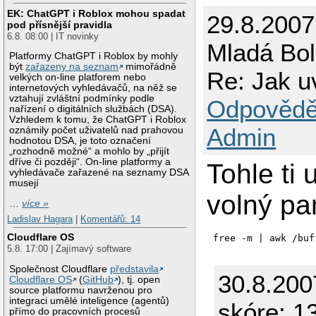
EK: ChatGPT i Roblox mohou spadat
29.8.200
pod přísnější pravidla
6.8. 08:00 | IT novinky
Mladá Bol
Platformy ChatGPT i Roblox by mohly
být
zařazeny na seznam
mimořádně
Re: Jak u
velkých on-line platforem nebo
internetových vyhledávačů, na něž se
vztahují zvláštní podmínky podle
Odpovědě
nařízení o digitálních službách (DSA).
Vzhledem k tomu, že ChatGPT i Roblox
Admin
oznámily počet uživatelů nad prahovou
hodnotou DSA, je toto označení
„rozhodně možné“ a mohlo by „přijít
dříve či později“. On-line platformy a
Tohle ti
vyhledávače zařazené na seznamy DSA
musejí
volný pa
…
více »
Ladislav Hagara
|
Komentářů: 14
Cloudflare OS
free -m | awk /buf
5.8. 17:00 | Zajímavý software
Společnost Cloudflare
představila
30.8.200
Cloudflare OS
(
GitHub
), tj. open
source platformu navrženou pro
integraci umělé inteligence (agentů)
skóre: 1
přímo do pracovních procesů