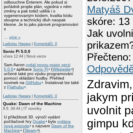
odbouchne Enterem. Ale pokud si
Matyáš D
pořádně projde plán, vyjedná v něm
změny a pak totéž udělá i s
vygenerovaným kódem, kvalita kódu
skóre: 13
stoupne a technický dluh naopak
klesne. Je to jako párové programování
s
Jak uvoln
…
více »
prikazem
Ladislav Hagara
|
Komentářů: 0
Sonic Pi 5.0.0
Přečteno:
včera 12:44 | Nová verze
Sam Aaron
vydal novou major verzi
Odpovědě
5.0.0
aplikace
Sonic Pi
(
Wikipedie
)
určené také pro výuku programování
pomocí skládání hudby. Přehled
Zdravim,
novinek na
GitHubu
. Instalovat lze také
z
Flathubu
.
jakym p
Ladislav Hagara
|
Komentářů: 0
Quake: Dawn of the Machine
uvolnit 
8.8. 04:44 | IT novinky
U příležitosti 30. výročí vydání
gimpu kd
počítačové hry
Quake
byla
vydána
nová epizoda
s názvem
Dawn of the
Machine
(
Steam
).