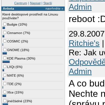
Centrum
|
Napsat
|
Starší
Admin
Anketa
navrhněte »
Které desktopové prostředí na Linuxu
reboot :
používáte?
Budgie
(
10%
)
29.8.200
Cinnamon
(
7%
)
Ritchie's
|
COSMIC
(
2%
)
Re: Jak u
GNOME
(
18%
)
KDE Plasma
(
30%
)
Odpovědě
LXQt
(
6%
)
Admin
MATE
(
6%
)
A co bud
TDE
(
2%
)
Nechte n
Xfce
(
15%
)
(správu 
jiné/žádné
(
23%
)