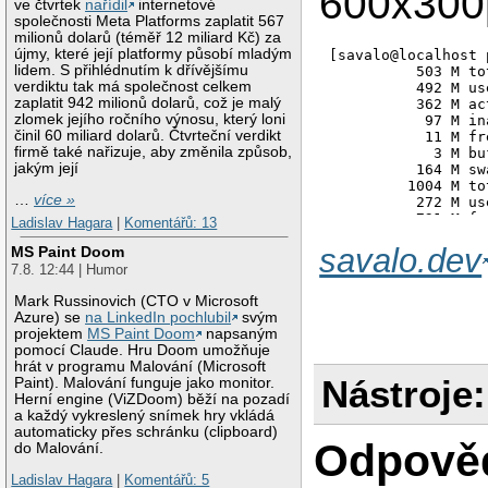
600x300p
ve čtvrtek
nařídil
internetové
společnosti Meta Platforms zaplatit 567
milionů dolarů (téměř 12 miliard Kč) za
újmy, které její platformy působí mladým
[savalo@localhost 
lidem. S přihlédnutím k dřívějšímu
          503 M to
verdiktu tak má společnost celkem
          492 M us
zaplatit 942 milionů dolarů, což je malý
          362 M ac
zlomek jejího ročního výnosu, který loni
           97 M in
činil 60 miliard dolarů. Čtvrteční verdikt
           11 M fr
firmě také nařizuje, aby změnila způsob,
            3 M bu
jakým její
          164 M sw
         1004 M to
…
více »
          272 M us
          731 M fr
Ladislav Hagara
|
Komentářů: 13
       637908 non-
savalo.dev
MS Paint Doom
        21364 nice
       148021 syst
7.8. 12:44 | Humor
      3397268 idle
       216730 IO-w
Mark Russinovich (CTO v Microsoft
        18643 IRQ 
Azure) se
na LinkedIn pochlubil
svým
        15240 soft
projektem
MS Paint Doom
napsaným
            0 stol
pomocí Claude. Hru Doom umožňuje
     12073720 page
hrát v programu Malování (Microsoft
Nástroje:
      5214308 page
Paint). Malování funguje jako monitor.
       462237 page
Herní engine (ViZDoom) běží na pozadí
       372955 page
a každý vykreslený snímek hry vkládá
      7038158 inte
automaticky přes schránku (clipboard)
Odpově
    128252854 CPU 
do Malování.
   1188377936 boot 
Ladislav Hagara
|
Komentářů: 5