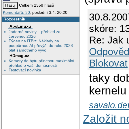
Celkem 2358 hlasů
Komentářů: 30
, poslední 3.4. 20:20
30.8.200
Rozcestník
skóre: 1
AbcLinuxu
Jaderné noviny – přehled za
červenec 2026
Re: Jak 
Týden na ITBiz: Náklady na
podpůrnou AI převýší do roku 2028
Odpověd
plat samotného vývo
HDmag.cz
Blokovat
Kamery do bytu přinesou maximální
přehled o vaší domácnosti
Testovací novinka
taky dob
kernelu 
savalo.de
Založit 