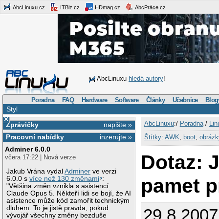
AbcLinuxu.cz
ITBiz.cz
HDmag.cz
AbcPráce.cz
AbcLinuxu
hledá autory
!
Poradna
FAQ
Hardware
Software
Články
Učebnice
Blog
Styl
×
AbcLinuxu
:/
Poradna
/
Lin
Zprávičky
napište »
Pracovní nabídky
inzerujte »
Štítky
:
AWK
,
boot
,
obrázk
Adminer 6.0.0
Dotaz: J
včera 17:22 | Nová verze
Jakub Vrána vydal
Adminer
ve verzi
pamet p
6.0.0 s
více než 130 změnami
:
"Většina změn vznikla s asistencí
Claude Opus 5. Někteří lidi se bojí, že AI
asistence může kód zamořit technickým
dluhem. To je jistě pravda, pokud
29.8.2007
vývojář všechny změny bezduše