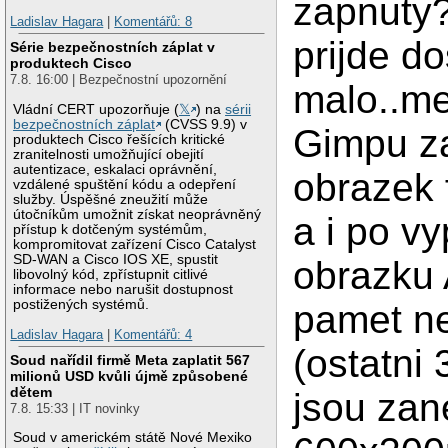
zapnuty
Ladislav Hagara
|
Komentářů: 8
prijde do
Série bezpečnostních záplat v
produktech Cisco
7.8. 16:00 | Bezpečnostní upozornění
malo..me
Vládní CERT upozorňuje (
𝕏
) na
sérii
bezpečnostních záplat
(CVSS 9.9) v
Gimpu z
produktech Cisco řešících kritické
zranitelnosti umožňující obejití
autentizace, eskalaci oprávnění,
obrazek 
vzdálené spuštění kódu a odepření
služby. Úspěšné zneužití může
útočníkům umožnit získat neoprávněný
a i po vy
přístup k dotčeným systémům,
kompromitovat zařízení Cisco Catalyst
SD-WAN a Cisco IOS XE, spustit
obrazku 
libovolný kód, zpřístupnit citlivé
informace nebo narušit dostupnost
postižených systémů.
pamet ne
Ladislav Hagara
|
Komentářů: 4
(ostatni
Soud nařídil firmě Meta zaplatit 567
milionů USD kvůli újmě způsobené
dětem
jsou zan
7.8. 15:33 | IT novinky
Soud v americkém státě Nové Mexiko