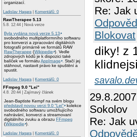
organizací.
Re: Jak 
Ladislav Hagara
|
Komentářů: 0
Odpověd
RawTherapee 5.13
5.8. 12:44 | Nová verze
Blokovat
Byla vydána nová verze 5.13
svobodného multiplatformního softwaru
pro konverzi a zpracování digitálních
diky! z 
fotografií primárně ve formátů RAW
RawTherapee
(
Wikipedie
). Vedle
zdrojových kódů je k dispozici také
klidnejsi
balíček ve formátu
AppImage
. Stačí jej
stáhnout, nastavit právo ke spuštění a
spustit.
savalo.de
Ladislav Hagara
|
Komentářů: 0
FFmpeg 9.0 "Lei"
4.8. 20:44 | Zajímavý článek
29.8.200
Jean-Baptiste Kempf na svém blogu
Sokolov
představil novou verzi 9.0 "Lei"
kolekce
svobodného softwaru umožňujícího
nahrávání, konverzi a streamovaní
Re: Jak u
digitálního zvuku a obrazu
FFmpeg
(
Wikipedie
).
Odpovědě
Ladislav Hagara
|
Komentářů: 0