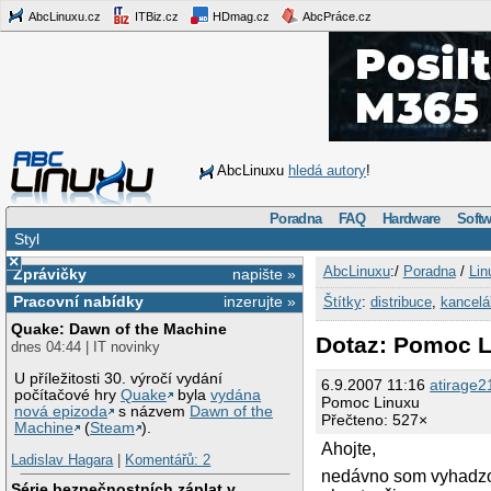
AbcLinuxu.cz
ITBiz.cz
HDmag.cz
AbcPráce.cz
AbcLinuxu
hledá autory
!
Poradna
FAQ
Hardware
Softw
Styl
×
AbcLinuxu
:/
Poradna
/
Lin
Zprávičky
napište »
Pracovní nabídky
inzerujte »
Štítky
:
distribuce
,
kancelá
Quake: Dawn of the Machine
Dotaz: Pomoc 
dnes 04:44 | IT novinky
U příležitosti 30. výročí vydání
6.9.2007 11:16
atirage2
počítačové hry
Quake
byla
vydána
Pomoc Linuxu
nová epizoda
s názvem
Dawn of the
Přečteno: 527×
Machine
(
Steam
).
Ahojte,
Ladislav Hagara
|
Komentářů: 2
nedávno som vyhadzova
Série bezpečnostních záplat v