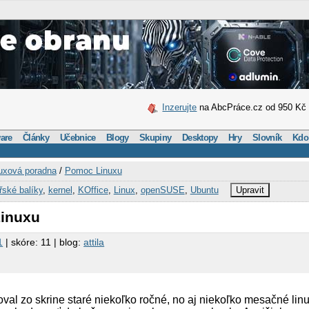
Inzerujte
na AbcPráce.cz od 950 Kč
are
Články
Učebnice
Blogy
Skupiny
Desktopy
Hry
Slovník
Kdo
uxová poradna
/
Pomoc Linuxu
řské balíky
,
kernel
,
KOffice
,
Linux
,
openSUSE
,
Ubuntu
Upravit
Linuxu
1
| skóre: 11 | blog:
attila
l zo skrine staré niekoľko ročné, no aj niekoľko mesačné linux