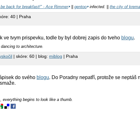
l be back for breakfast!" - Ace Rimmer
||
gentoo
infected. ||
the city of krem
kóre: 40 | Praha
ik ve tvym prispevku, todle by byl dobrej zapis do tveho
blogu
.
 dancing to architecture.
yskočil
| skóre: 60 | blog:
miblog
| Praha
zápisek do svého
blogu
. Do Poradny nepatří, protože se neptáš
 smaže.
everything begins to look like a thumb.