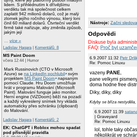
újmy, které její platformy působí mladým
lidem. S přihlédnutím k dřívějšímu
verdiktu tak má společnost celkem
zaplatit 942 milionů dolarů, což je malý
zlomek jejího ročního výnosu, který loni
Nástroje:
Začni sledova
činil 60 miliard dolarů. Čtvrteční verdikt
firmě také nařizuje, aby změnila způsob,
jakým její
Odpovědi
…
více »
Diskuse byla administ
FAQ:
Proč byl uzamče
Ladislav Hagara
|
Komentářů: 8
MS Paint Doom
6.9.2007 11:32
Petr Drli
včera 12:44 | Humor
Re: Pomoc Linuxu
Mark Russinovich (CTO v Microsoft
vazeny
PANE
,
Azure) se
na LinkedIn pochlubil
svým
projektem
MS Paint Doom
napsaným
pane velkymi pismeny.
pomocí Claude. Hru Doom umožňuje
doma hodne free distr
hrát v programu Malování (Microsoft
Diky, diky, diky
Paint). Malování funguje jako monitor.
Herní engine (ViZDoom) běží na pozadí
a každý vykreslený snímek hry vkládá
Kdyby se bříza nestyděla, 
automaticky přes schránku (clipboard)
do Malování.
6.9.2007 11:39
satan
| Graveyard
Ladislav Hagara
|
Komentářů: 2
Re: Pomoc Linuxu
EK: ChatGPT i Roblox mohou spadat
lol, tohle taky obč
pod přísnější pravidla
několikrát ve schr