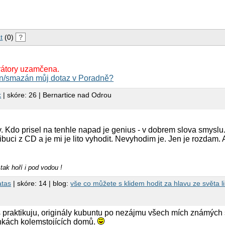
t
(0)
?
rátory uzamčena.
n/smazán můj dotaz v Poradně?
k
| skóre: 26 | Bernartice nad Odrou
 Kdo prisel na tenhle napad je genius - v dobrem slova smysl
ibuci z CD a je mi je lito vyhodit. Nevyhodim je. Jen je rozdam
tak hoří i pod vodou !
atas
| skóre: 14 | blog:
vše co můžete s klidem hodit za hlavu ze světa li
as praktikuju, originály kubuntu po nezájmu všech mích známých 
ánkách kolemstojících domů.