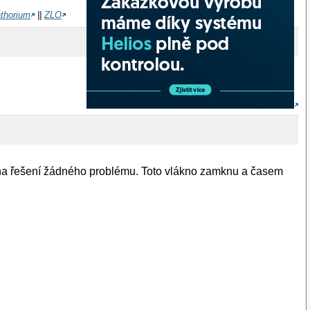
athorium
||
ZLO
 na řešení žádného problému. Toto vlákno zamknu a časem