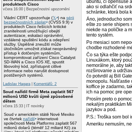
ubuntu, či opensuse a
produktech Cisco
ako si odlahčiť na sr
včera 16:00 | Bezpečnostní upozornění
schránke, ktorá bola
Vládní CERT upozorňuje (
𝕏
) na
sérii
Áno, jednoducho som 
bezpečnostních záplat
(CVSS 9.9) v
ešte zo serie shipers
produktech Cisco řešících kritické
niekde na poličke a m
zranitelnosti umožňující obejití
tento systém.
autentizace, eskalaci oprávnění,
vzdálené spuštění kódu a odepření
Po mesiaci som nepoču
služby. Úspěšné zneužití může
chodbe rozhodené méd
útočníkům umožnit získat neoprávněný
přístup k dotčeným systémům,
Čo sa týka ešte podpo
kompromitovat zařízení Cisco Catalyst
Linuxákom, ktorý použ
SD-WAN a Cisco IOS XE, spustit
nemorálne je, aby tak
libovolný kód, zpřístupnit citlivé
rozširovanie a udržia
informace nebo narušit dostupnost
postižených systémů.
čo potvrdil aj Bill Ga
monopolu. Našťastie u
Ladislav Hagara
|
Komentářů: 2
koffice je zadarmo, t
ich na pomoc pre open
Soud nařídil firmě Meta zaplatit 567
milionů USD kvůli újmě způsobené
Prosím preto o pomoc 
dětem
nekalým praktikám Mic
včera 15:33 | IT novinky
jazykov a pod.
Soud v americkém státě Nové Mexiko
P.S.: Troška som bol i
ve čtvrtek
nařídil
internetové
společnosti Meta Platforms zaplatit 567
Ameriku nemusím, nec
milionů dolarů (téměř 12 miliard Kč) za