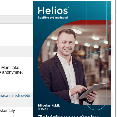
u. Mam take
. A anonymne.
nuxu i jiných světů
skončily