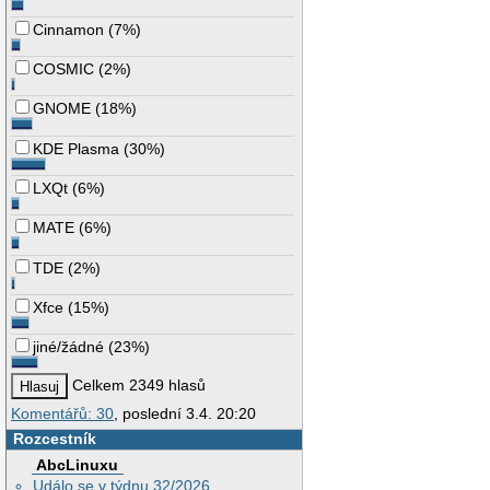
Cinnamon
(
7%
)
COSMIC
(
2%
)
GNOME
(
18%
)
KDE Plasma
(
30%
)
LXQt
(
6%
)
MATE
(
6%
)
TDE
(
2%
)
Xfce
(
15%
)
jiné/žádné
(
23%
)
Celkem 2349 hlasů
Komentářů: 30
, poslední 3.4. 20:20
Rozcestník
AbcLinuxu
Událo se v týdnu 32/2026