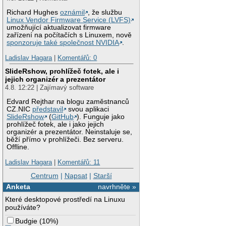
Richard Hughes
oznámil
, že službu
Linux Vendor Firmware Service (LVFS)
umožňující aktualizovat firmware
zařízení na počítačích s Linuxem, nově
sponzoruje také společnost NVIDIA
.
Ladislav Hagara
|
Komentářů: 0
SlideRshow, prohlížeč fotek, ale i
jejich organizér a prezentátor
4.8. 12:22 | Zajímavý software
Edvard Rejthar na blogu zaměstnanců
CZ.NIC
představil
svou aplikaci
SlideRshow
(
GitHub
). Funguje jako
prohlížeč fotek, ale i jako jejich
organizér a prezentátor. Neinstaluje se,
běží přímo v prohlížeči. Bez serveru.
Offline.
Ladislav Hagara
|
Komentářů: 11
Centrum
|
Napsat
|
Starší
Anketa
navrhněte »
Které desktopové prostředí na Linuxu
používáte?
Budgie
(
10%
)