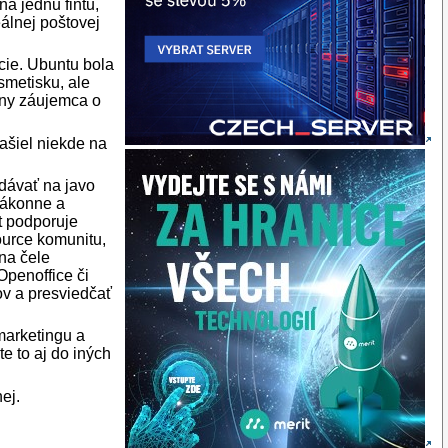
a jednu fintu,
álnej poštovej
cie. Ubuntu bola
smetisku, ale
žny záujemca o
ašiel niekde na
 dávať na javo
zákonne a
ft podporuje
ource komunitu,
 na čele
Openoffice či
ov a presviedčať
 marketingu a
e to aj do iných
ej.