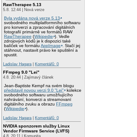
RawTherapee 5.13
5.8. 12:44 | Nová verze
Byla vydána nová verze 5.13
svobodného multiplatformního softwaru
pro konverzi a zpracování digitálních
fotografií primárně ve formátů RAW
RawTherapee
(
Wikipedie
). Vedle
zdrojových kódů je k dispozici také
balíček ve formátu
AppImage
. Stačí jej
stáhnout, nastavit právo ke spuštění a
spustit.
Ladislav Hagara
|
Komentářů: 0
FFmpeg 9.0 "Lei"
4.8. 20:44 | Zajímavý článek
Jean-Baptiste Kempf na svém blogu
představil novou verzi 9.0 "Lei"
kolekce
svobodného softwaru umožňujícího
nahrávání, konverzi a streamovaní
digitálního zvuku a obrazu
FFmpeg
(
Wikipedie
).
Ladislav Hagara
|
Komentářů: 0
NVIDIA sponzorem služby Linux
Vendor Firmware Service (LVFS)
4.8. 20:11 | Komunita