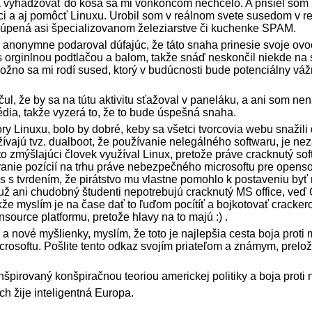
 vyhadzovať do koša sa mi vonkoncom nechcelo. A prišiel som n
dci a aj pomôcť Linuxu. Urobil som v reálnom svete susedom v re
 kúpená asi špecializovanom železiarstve či kuchenke SPAM.
anonymne podaroval dúfajúc, že táto snaha prinesie svoje ovo
 s orginlnou podtlačou a balom, takže snáď neskončil niekde na 
ožno sa mi rodí sused, ktorý v budúcnosti bude potenciálny vá
l, že by sa na tútu aktivitu sťažoval v paneláku, a ani som nen
ia, takže vyzerá to, že to bude úspešná snaha.
ry Linuxu, bolo by dobré, keby sa všetci tvorcovia webu snažili
ívajú tvz. dualboot, že používanie nelegálného softwaru, je ne
to zmýšlajúci človek využíval Linux, pretože práve cracknutý so
vanie pozícií na trhu práve nebezpečného microsoftu pre opens
tes s tvrdením, že pirátstvo mu vlastne pomohlo k postaveniu byť
ž ani chudobný študenti nepotrebujú cracknutý MS office, veď 
akže myslím je na čase dať to ľuďom pocítíť a bojkotovať cracker
source platformu, pretože hlavy na to majú :) .
a nové myšlienky, myslím, že toto je najlepšia cesta boja proti
rosoftu. Pošlite tento odkaz svojím priateľom a známym, preložt
nšpirovaný konšpiračnou teoriou americkej politiky a boja proti n
h žije inteligentná Europa.