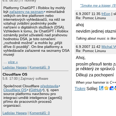
6.8. 08:00 | IT novinky
"Smoke me a kipper, I'l
Platformy ChatGPT i Roblox by mohly
být
zařazeny na seznam
mimořádně
6.9.2007 11:35
frEon
| s
velkých on-line platforem nebo
Re: Pomoc Linuxu
internetových vyhledávačů, na něž se
vztahují zvláštní podmínky podle
ahoj
nařízení o digitálních službách (DSA).
nevidim jedinej otazn
Vzhledem k tomu, že ChatGPT i Roblox
oznámily počet uživatelů nad prahovou
Talking about music is like
hodnotou DSA, je toto označení
„rozhodně možné“ a mohlo by „přijít
6.9.2007 11:42
Michal V
dříve či později“. On-line platformy a
vyhledávače zařazené na seznamy DSA
Re: Pomoc Linuxu
musejí
Ahoj,
…
více »
prosím přesuň tento 
Ladislav Hagara
|
Komentářů: 9
je některý ze správců
Cloudflare OS
Děkuji za pochopení
5.8. 17:00 | Zajímavý software
When your hammer is C++, 
Společnost Cloudflare
představila
Tiskni
Sdílej:
Cloudflare OS
(
GitHub
), tj. open
source platformu navrženou pro
integraci umělé inteligence (agentů)
přímo do pracovních procesů
organizací.
Ladislav Hagara
|
Komentářů: 0