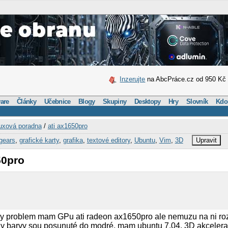
Inzerujte
na AbcPráce.cz od 950 Kč
are
Články
Učebnice
Blogy
Skupiny
Desktopy
Hry
Slovník
Kdo
uxová poradna
/
ati ax1650pro
gears
,
grafické karty
,
grafika
,
textové editory
,
Ubuntu
,
Vim
,
3D
Upravit
50pro
 problem mam GPu ati radeon ax1650pro ale nemuzu na ni rozj
ny barvy sou posunuté do modré, mam ubuntu 7.04, 3D akcelerace