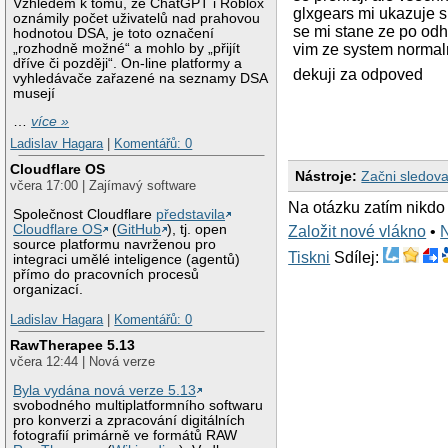
Vzhledem k tomu, že ChatGPT i Roblox
glxgears mi ukazuje s
oznámily počet uživatelů nad prahovou
se mi stane ze po odh
hodnotou DSA, je toto označení
„rozhodně možné“ a mohlo by „přijít
vim ze system normaln
dříve či později“. On-line platformy a
dekuji za odpoved
vyhledávače zařazené na seznamy DSA
musejí
…
více »
Ladislav Hagara
|
Komentářů: 0
Cloudflare OS
Nástroje:
Začni sledova
včera 17:00 | Zajímavý software
Na otázku zatím nikdo
Společnost Cloudflare
představila
Cloudflare OS
(
GitHub
), tj. open
Založit nové vlákno
•
source platformu navrženou pro
Tiskni
Sdílej:
integraci umělé inteligence (agentů)
přímo do pracovních procesů
organizací.
Ladislav Hagara
|
Komentářů: 0
RawTherapee 5.13
včera 12:44 | Nová verze
Byla vydána nová verze 5.13
svobodného multiplatformního softwaru
pro konverzi a zpracování digitálních
fotografií primárně ve formátů RAW