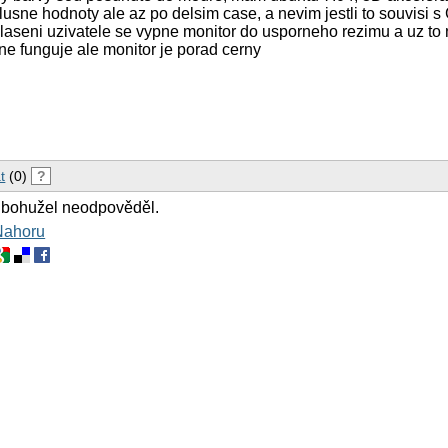
lusne hodnoty ale az po delsim case, a nevim jestli to souvisi 
laseni uzivatele se vypne monitor do usporneho rezimu a uz to n
e funguje ale monitor je porad cerny
t
(0)
?
 bohužel neodpověděl.
Nahoru