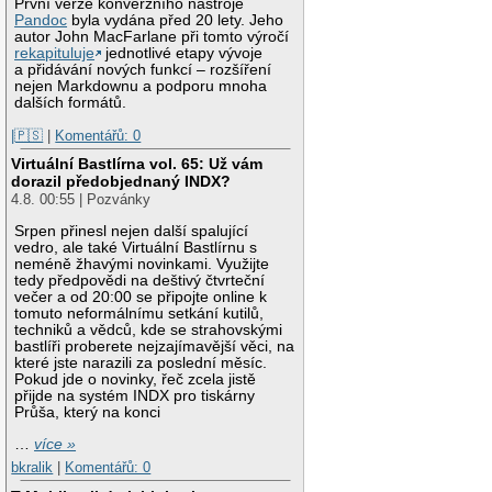
První verze konverzního nástroje
Pandoc
byla vydána před 20 lety. Jeho
autor John MacFarlane při tomto výročí
rekapituluje
jednotlivé etapy vývoje
a přidávání nových funkcí – rozšíření
nejen Markdownu a podporu mnoha
dalších formátů.
|🇵🇸
|
Komentářů: 0
Virtuální Bastlírna vol. 65: Už vám
dorazil předobjednaný INDX?
4.8. 00:55 | Pozvánky
Srpen přinesl nejen další spalující
vedro, ale také Virtuální Bastlírnu s
neméně žhavými novinkami. Využijte
tedy předpovědi na deštivý čtvrteční
večer a od 20:00 se připojte online k
tomuto neformálnímu setkání kutilů,
techniků a vědců, kde se strahovskými
bastlíři proberete nejzajímavější věci, na
které jste narazili za poslední měsíc.
Pokud jde o novinky, řeč zcela jistě
přijde na systém INDX pro tiskárny
Průša, který na konci
…
více »
bkralik
|
Komentářů: 0