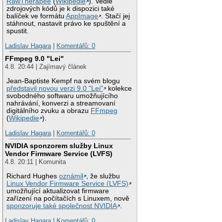
RawTherapee
(
Wikipedie
). Vedle
zdrojových kódů je k dispozici také
balíček ve formátu
AppImage
. Stačí jej
stáhnout, nastavit právo ke spuštění a
spustit.
Ladislav Hagara
|
Komentářů: 0
FFmpeg 9.0 "Lei"
4.8. 20:44 | Zajímavý článek
Jean-Baptiste Kempf na svém blogu
představil novou verzi 9.0 "Lei"
kolekce
svobodného softwaru umožňujícího
nahrávání, konverzi a streamovaní
digitálního zvuku a obrazu
FFmpeg
(
Wikipedie
).
Ladislav Hagara
|
Komentářů: 0
NVIDIA sponzorem služby Linux
Vendor Firmware Service (LVFS)
4.8. 20:11 | Komunita
Richard Hughes
oznámil
, že službu
Linux Vendor Firmware Service (LVFS)
umožňující aktualizovat firmware
zařízení na počítačích s Linuxem, nově
sponzoruje také společnost NVIDIA
.
Ladislav Hagara
|
Komentářů: 0