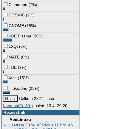
Cinnamon
(
7%
)
COSMIC
(
2%
)
GNOME
(
18%
)
KDE Plasma
(
30%
)
LXQt
(
6%
)
MATE
(
6%
)
TDE
(
2%
)
Xfce
(
15%
)
jiné/žádné
(
23%
)
Celkem 2327 hlasů
Komentářů: 30
, poslední 3.4. 20:20
Rozcestník
AbcLinuxu
Ušetřete 30 %: Windows 11 Pro jen