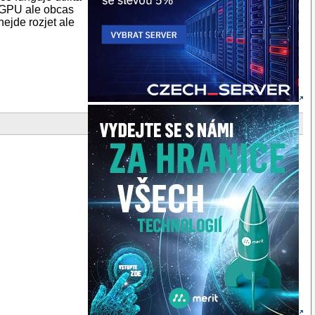
s GPU ale obcas
ejde rozjet ale