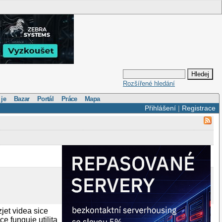
Rozšířené hledání
 je
Bazar
Portál
Práce
Mapa
Přihlášení
|
Registrace
et videa sice
 funguje utilita