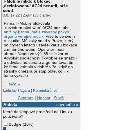
T-Mobile nikdo k blokaci
‚dezinfowebu‘ AC24 nenutil, píše
soud
3.8. 17:22 | Zajímavý článek
Firma T-Mobile blokovala
„dezinformační web“ AC24 bez toho,
aniž by k tomu měla závazný pokyn
orgánů veřejné moci
. Píše to ve svém
rozsudku Městský soud v Praze, který
po čtyřech letech uzavřel kauzu blokace
zmíněného webu. Operátor musí
uhradit škodu ve výši 35 tisíc korun.
Advokát společnosti T-Mobile se snažil i
u odvolacího senátu argumentovat tím,
že firma jednala v dobré víře, když na
stránky omezila přístup poté, co ji k
tomu vyzvalo
…
více »
Ladislav Hagara
|
Komentářů: 57
Centrum
|
Napsat
|
Starší
Anketa
navrhněte »
Které desktopové prostředí na Linuxu
používáte?
Budgie
(
10%
)