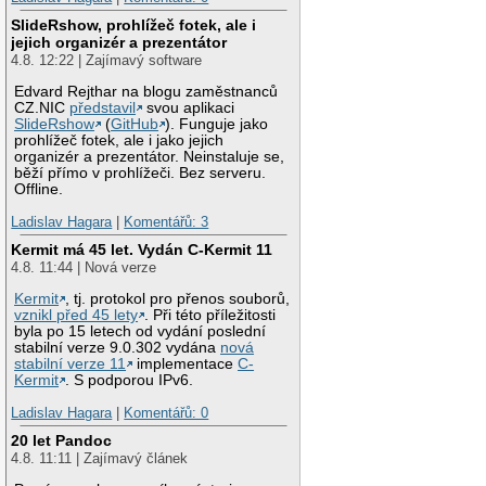
SlideRshow, prohlížeč fotek, ale i
jejich organizér a prezentátor
4.8. 12:22 | Zajímavý software
Edvard Rejthar na blogu zaměstnanců
CZ.NIC
představil
svou aplikaci
SlideRshow
(
GitHub
). Funguje jako
prohlížeč fotek, ale i jako jejich
organizér a prezentátor. Neinstaluje se,
běží přímo v prohlížeči. Bez serveru.
Offline.
Ladislav Hagara
|
Komentářů: 3
Kermit má 45 let. Vydán C-Kermit 11
4.8. 11:44 | Nová verze
Kermit
, tj. protokol pro přenos souborů,
vznikl před 45 lety
. Při této příležitosti
byla po 15 letech od vydání poslední
stabilní verze 9.0.302 vydána
nová
stabilní verze 11
implementace
C-
Kermit
. S podporou IPv6.
Ladislav Hagara
|
Komentářů: 0
20 let Pandoc
4.8. 11:11 | Zajímavý článek