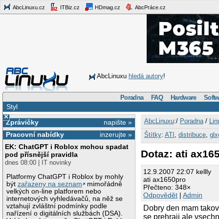
AbcLinuxu.cz
ITBiz.cz
HDmag.cz
AbcPráce.cz
AbcLinuxu
hledá autory
!
Poradna
FAQ
Hardware
Softw
Styl
×
AbcLinuxu
:/
Poradna
/
Lin
Zprávičky
napište »
Pracovní nabídky
inzerujte »
Štítky
:
ATI
,
distribuce
,
glx
EK: ChatGPT i Roblox mohou spadat
Dotaz: ati ax16
pod přísnější pravidla
dnes 08:00 | IT novinky
12.9.2007 22:07 kellly
Platformy ChatGPT i Roblox by mohly
ati ax1650pro
být
zařazeny na seznam
mimořádně
Přečteno: 348×
velkých on-line platforem nebo
Odpovědět
|
Admin
internetových vyhledávačů, na něž se
vztahují zvláštní podmínky podle
Dobry den mam takovy
nařízení o digitálních službách (DSA).
se prehraji ale vsech