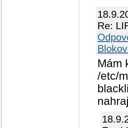
18.9.2
Re: LI
Odpov
Blokov
Mám k
/etc/
blackl
nahra
18.9.