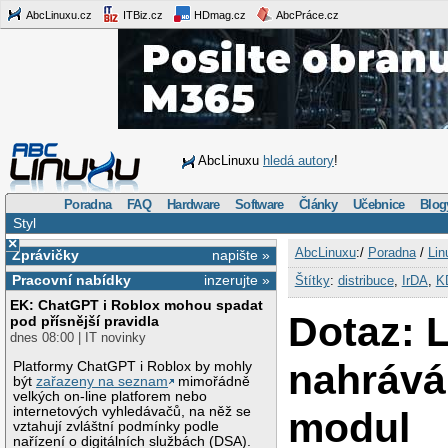
AbcLinuxu.cz
ITBiz.cz
HDmag.cz
AbcPráce.cz
AbcLinuxu
hledá autory
!
Poradna
FAQ
Hardware
Software
Články
Učebnice
Blog
Styl
×
AbcLinuxu
:/
Poradna
/
Lin
Zprávičky
napište »
Pracovní nabídky
inzerujte »
Štítky
:
distribuce
,
IrDA
,
K
EK: ChatGPT i Roblox mohou spadat
Dotaz: 
pod přísnější pravidla
dnes 08:00 | IT novinky
nahrává
Platformy ChatGPT i Roblox by mohly
být
zařazeny na seznam
mimořádně
velkých on-line platforem nebo
internetových vyhledávačů, na něž se
modul
vztahují zvláštní podmínky podle
nařízení o digitálních službách (DSA).