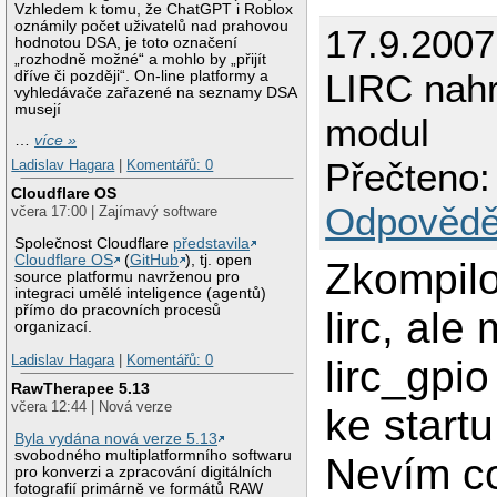
Vzhledem k tomu, že ChatGPT i Roblox
oznámily počet uživatelů nad prahovou
17.9.2007
hodnotou DSA, je toto označení
„rozhodně možné“ a mohlo by „přijít
LIRC nah
dříve či později“. On-line platformy a
vyhledávače zařazené na seznamy DSA
musejí
modul
…
více »
Přečteno:
Ladislav Hagara
|
Komentářů: 0
Cloudflare OS
Odpovědě
včera 17:00 | Zajímavý software
Společnost Cloudflare
představila
Cloudflare OS
(
GitHub
), tj. open
Zkompilo
source platformu navrženou pro
integraci umělé inteligence (agentů)
přímo do pracovních procesů
lirc, ale
organizací.
Ladislav Hagara
|
Komentářů: 0
lirc_gpio
RawTherapee 5.13
včera 12:44 | Nová verze
ke start
Byla vydána nová verze 5.13
svobodného multiplatformního softwaru
Nevím c
pro konverzi a zpracování digitálních
fotografií primárně ve formátů RAW