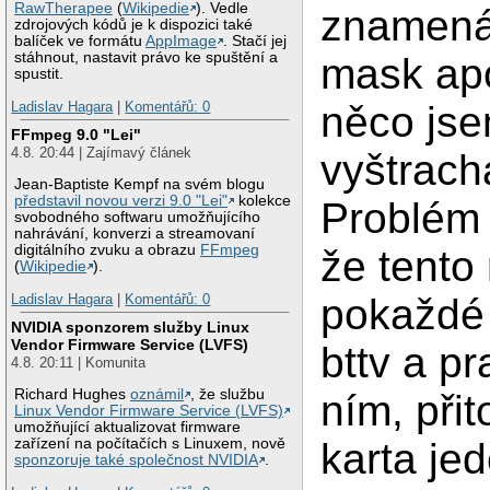
RawTherapee
(
Wikipedie
). Vedle
znamená
zdrojových kódů je k dispozici také
balíček ve formátu
AppImage
. Stačí jej
stáhnout, nastavit právo ke spuštění a
mask apo
spustit.
Ladislav Hagara
|
Komentářů: 0
něco js
FFmpeg 9.0 "Lei"
4.8. 20:44 | Zajímavý článek
vyštrach
Jean-Baptiste Kempf na svém blogu
představil novou verzi 9.0 "Lei"
kolekce
Problém 
svobodného softwaru umožňujícího
nahrávání, konverzi a streamovaní
digitálního zvuku a obrazu
FFmpeg
že tento
(
Wikipedie
).
Ladislav Hagara
|
Komentářů: 0
pokaždé
NVIDIA sponzorem služby Linux
Vendor Firmware Service (LVFS)
bttv a pr
4.8. 20:11 | Komunita
Richard Hughes
oznámil
, že službu
ním, při
Linux Vendor Firmware Service (LVFS)
umožňující aktualizovat firmware
zařízení na počítačích s Linuxem, nově
karta je
sponzoruje také společnost NVIDIA
.