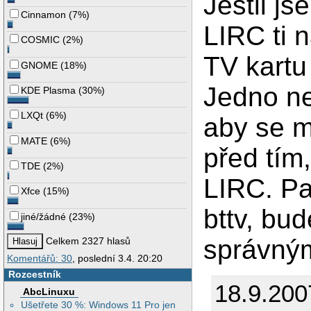
Jestli js
Cinnamon
(
7%
)
LIRC ti 
COSMIC
(
2%
)
TV kartu
GNOME
(
18%
)
Jedno ne 
KDE Plasma
(
30%
)
LXQt
(
6%
)
aby se m
MATE
(
6%
)
před tím,
TDE
(
2%
)
LIRC. Pa
Xfce
(
15%
)
bttv, bu
jiné/žádné
(
23%
)
správný
Celkem 2327 hlasů
Komentářů: 30
, poslední 3.4. 20:20
Rozcestník
18.9.200
AbcLinuxu
Ušetřete 30 %: Windows 11 Pro jen