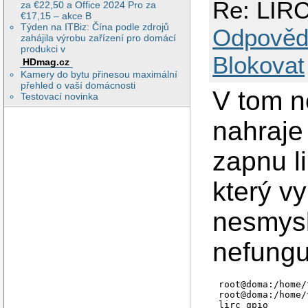
Re: LIRC
za €22,50 a Office 2024 Pro za
€17,15 – akce B
Týden na ITBiz: Čína podle zdrojů
Odpověd
zahájila výrobu zařízení pro domácí
produkci v
Blokovat
HDmag.cz
Kamery do bytu přinesou maximální
přehled o vaší domácnosti
V tom n
Testovací novinka
nahraje
zapnu li
který vy
nesmysl
nefungu
root@doma:/home/
root@doma:/home/
lirc_gpio       