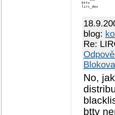
bttv            
18.9.20
blog:
k
Re: LIR
Odpově
Blokova
No, jak
distrib
blackl
bttv n