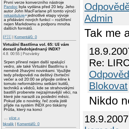
První verze konverzního nástroje
Odpovědě
Pandoc
byla vydána před 20 lety. Jeho
autor John MacFarlane při tomto výročí
Admin
rekapituluje
jednotlivé etapy vývoje
a přidávání nových funkcí – rozšíření
nejen Markdownu a podporu mnoha
dalších formátů.
Tak me a
|🇵🇸
|
Komentářů: 0
Virtuální Bastlírna vol. 65: Už vám
18.9.200
dorazil předobjednaný INDX?
4.8. 00:55 | Pozvánky
Re: LIRC
Srpen přinesl nejen další spalující
vedro, ale také Virtuální Bastlírnu s
neméně žhavými novinkami. Využijte
Odpověd
tedy předpovědi na deštivý čtvrteční
večer a od 20:00 se připojte online k
Blokovat
tomuto neformálnímu setkání kutilů,
techniků a vědců, kde se strahovskými
bastlíři proberete nejzajímavější věci, na
které jste narazili za poslední měsíc.
Nikdo n
Pokud jde o novinky, řeč zcela jistě
přijde na systém INDX pro tiskárny
Průša, který na konci
18.9.200
…
více »
bkralik
|
Komentářů: 0