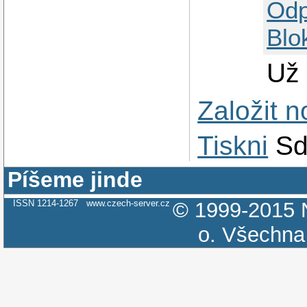
Odp
Blo
Už 
Založit 
Tiskni
Sd
Píšeme jinde
ISSN 1214-1267
www.czech-server.cz
© 1999-2015
o.
Všechna 