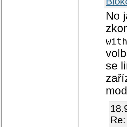
Blok
No j
zkom
wit
vol
se l
zaří
mod
18.
Re: