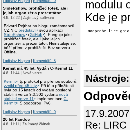
modulu 
Ladislav Hagara
|
Komentářů: 0
SlideRshow, prohlížeč fotek, ale i
jejich organizér a prezentátor
Kde je p
4.8. 12:22 | Zajímavý software
Edvard Rejthar na blogu zaměstnanců
CZ.NIC
představil
svou aplikaci
SlideRshow
(
GitHub
). Funguje jako
prohlížeč fotek, ale i jako jejich
organizér a prezentátor. Neinstaluje se,
běží přímo v prohlížeči. Bez serveru.
Offline.
Ladislav Hagara
|
Komentářů: 5
Kermit má 45 let. Vydán C-Kermit 11
4.8. 11:44 | Nová verze
Nástroje:
Kermit
, tj. protokol pro přenos souborů,
vznikl před 45 lety
. Při této příležitosti
byla po 15 letech od vydání poslední
Odpově
stabilní verze 9.0.302 vydána
nová
stabilní verze 11
implementace
C-
Kermit
. S podporou IPv6.
17.9.2007
Ladislav Hagara
|
Komentářů: 0
20 let Pandoc
Re: LIRC 
4.8. 11:11 | Zajímavý článek