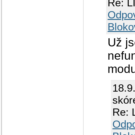
Re: L
Odpo
Bloko
Už js
nefun
modul
18.9
skór
Re: 
Odp