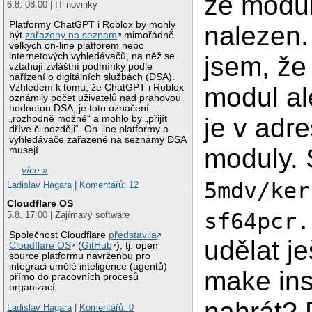
že modul
6.8. 08:00 | IT novinky
Platformy ChatGPT i Roblox by mohly
nalezen.
být
zařazeny na seznam
mimořádně
velkých on-line platforem nebo
internetových vyhledávačů, na něž se
jsem, že
vztahují zvláštní podmínky podle
nařízení o digitálních službách (DSA).
Vzhledem k tomu, že ChatGPT i Roblox
modul al
oznámily počet uživatelů nad prahovou
hodnotou DSA, je toto označení
je v adre
„rozhodně možné“ a mohlo by „přijít
dříve či později“. On-line platformy a
vyhledávače zařazené na seznamy DSA
moduly.
musejí
…
více »
5mdv/ker
Ladislav Hagara
|
Komentářů: 12
Cloudflare OS
sf64pcr.
5.8. 17:00 | Zajímavý software
Společnost Cloudflare
představila
udělat j
Cloudflare OS
(
GitHub
), tj. open
source platformu navrženou pro
integraci umělé inteligence (agentů)
make ins
přímo do pracovních procesů
organizací.
nahrát? 
Ladislav Hagara
|
Komentářů: 0