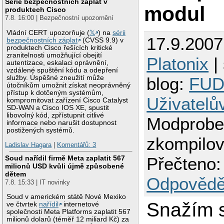
Série bezpečnostních záplat v
modul
produktech Cisco
7.8. 16:00 | Bezpečnostní upozornění
Vládní CERT upozorňuje (
𝕏
) na
sérii
17.9.2007
bezpečnostních záplat
(CVSS 9.9) v
produktech Cisco řešících kritické
zranitelnosti umožňující obejití
Platonix
| 
autentizace, eskalaci oprávnění,
vzdálené spuštění kódu a odepření
služby. Úspěšné zneužití může
blog:
FUD
útočníkům umožnit získat neoprávněný
přístup k dotčeným systémům,
Uživatelů
kompromitovat zařízení Cisco Catalyst
SD-WAN a Cisco IOS XE, spustit
libovolný kód, zpřístupnit citlivé
Modprobe
informace nebo narušit dostupnost
postižených systémů.
zkompilo
Ladislav Hagara
|
Komentářů: 3
Soud nařídil firmě Meta zaplatit 567
Přečteno:
milionů USD kvůli újmě způsobené
dětem
Odpovědě
7.8. 15:33 | IT novinky
Soud v americkém státě Nové Mexiko
Snažím 
ve čtvrtek
nařídil
internetové
společnosti Meta Platforms zaplatit 567
milionů dolarů (téměř 12 miliard Kč) za