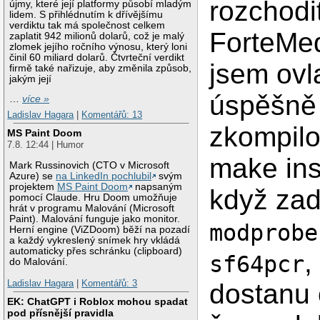
rozchodi
újmy, které její platformy působí mladým
lidem. S přihlédnutím k dřívějšímu
verdiktu tak má společnost celkem
ForteMed
zaplatit 942 milionů dolarů, což je malý
zlomek jejího ročního výnosu, který loni
činil 60 miliard dolarů. Čtvrteční verdikt
jsem ovl
firmě také nařizuje, aby změnila způsob,
jakým její
úspěšně 
…
více »
Ladislav Hagara
|
Komentářů: 13
zkompilo
MS Paint Doom
7.8. 12:44 | Humor
make inst
Mark Russinovich (CTO v Microsoft
Azure) se
na LinkedIn pochlubil
svým
projektem
MS Paint Doom
napsaným
když za
pomocí Claude. Hru Doom umožňuje
hrát v programu Malování (Microsoft
Paint). Malování funguje jako monitor.
modprobe
Herní engine (ViZDoom) běží na pozadí
a každý vykreslený snímek hry vkládá
automaticky přes schránku (clipboard)
,
sf64pcr
do Malování.
Ladislav Hagara
|
Komentářů: 3
dostanu
EK: ChatGPT i Roblox mohou spadat
pod přísnější pravidla