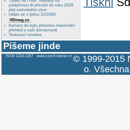
Tiskni
Sd
Týden na ITBiz: Náklady na
podpůrnou AI převýší do roku 2028
plat samotného vývo
Událo se v týdnu 32/2026
HDmag.cz
Kamery do bytu přinesou maximální
přehled o vaší domácnosti
Testovací novinka
Píšeme jinde
ISSN 1214-1267
www.czech-server.cz
© 1999-2015
o.
Všechna 