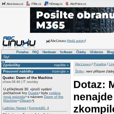
AbcLinuxu.cz
ITBiz.cz
HDmag.cz
AbcPráce.cz
AbcLinuxu
hledá autory
!
Poradna
FAQ
Hardware
Software
Články
Učebnice
Blog
Styl
×
AbcLinuxu
:/
Poradna
/
Lin
Zprávičky
napište »
Pracovní nabídky
inzerujte »
Štítky
:
není přiřazen žádn
Quake: Dawn of the Machine
Dotaz: 
včera 04:44 | IT novinky
U příležitosti 30. výročí vydání
nenajde
počítačové hry
Quake
byla
vydána
nová epizoda
s názvem
Dawn of the
Machine
(
Steam
).
zkompil
Ladislav Hagara
|
Komentářů: 4