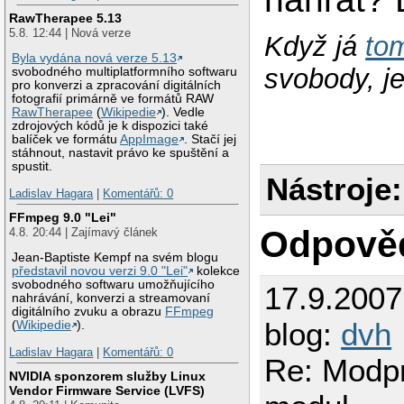
RawTherapee 5.13
5.8. 12:44 | Nová verze
Když já
to
Byla vydána nová verze 5.13
svobody, je 
svobodného multiplatformního softwaru
pro konverzi a zpracování digitálních
fotografií primárně ve formátů RAW
RawTherapee
(
Wikipedie
). Vedle
zdrojových kódů je k dispozici také
balíček ve formátu
AppImage
. Stačí jej
stáhnout, nastavit právo ke spuštění a
spustit.
Nástroje:
Ladislav Hagara
|
Komentářů: 0
FFmpeg 9.0 "Lei"
Odpově
4.8. 20:44 | Zajímavý článek
Jean-Baptiste Kempf na svém blogu
představil novou verzi 9.0 "Lei"
kolekce
svobodného softwaru umožňujícího
17.9.200
nahrávání, konverzi a streamovaní
digitálního zvuku a obrazu
FFmpeg
blog:
dvh
(
Wikipedie
).
Ladislav Hagara
|
Komentářů: 0
Re: Modp
NVIDIA sponzorem služby Linux
Vendor Firmware Service (LVFS)