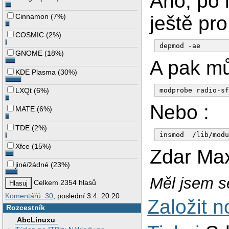
Ano, po 
Cinnamon
(
7%
)
ještě pro
COSMIC
(
2%
)
GNOME
(
18%
)
A pak mů
KDE Plasma
(
30%
)
LXQt
(
6%
)
Nebo :
MATE
(
6%
)
TDE
(
2%
)
Xfce
(
15%
)
Zdar Ma
jiné/žádné
(
23%
)
Měl jsem se
Celkem 2354 hlasů
Komentářů: 30
, poslední 3.4. 20:20
Založit 
Rozcestník
AbcLinuxu