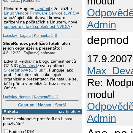
modul
4.8. 20:11 | Komunita
Richard Hughes
oznámil
, že službu
Odpovědě
Linux Vendor Firmware Service (LVFS)
umožňující aktualizovat firmware
Admin
zařízení na počítačích s Linuxem, nově
sponzoruje také společnost NVIDIA
.
Ladislav Hagara
|
Komentářů: 0
depmod -
SlideRshow, prohlížeč fotek, ale i
jejich organizér a prezentátor
4.8. 12:22 | Zajímavý software
17.9.200
Edvard Rejthar na blogu zaměstnanců
CZ.NIC
představil
svou aplikaci
Max_Deva
SlideRshow
(
GitHub
). Funguje jako
prohlížeč fotek, ale i jako jejich
Re: Modp
organizér a prezentátor. Neinstaluje se,
běží přímo v prohlížeči. Bez serveru.
Offline.
modul
Ladislav Hagara
|
Komentářů: 11
Odpovědě
Centrum
|
Napsat
|
Starší
Anketa
navrhněte »
Admin
Které desktopové prostředí na Linuxu
používáte?
Budgie
(
10%
)