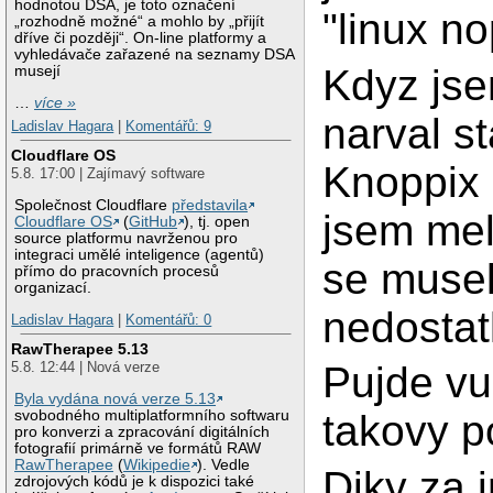
hodnotou DSA, je toto označení
"linux n
„rozhodně možné“ a mohlo by „přijít
dříve či později“. On-line platformy a
vyhledávače zařazené na seznamy DSA
Kdyz js
musejí
…
více »
narval st
Ladislav Hagara
|
Komentářů: 9
Cloudflare OS
Knoppix 
5.8. 17:00 | Zajímavý software
Společnost Cloudflare
představila
jsem mel 
Cloudflare OS
(
GitHub
), tj. open
source platformu navrženou pro
integraci umělé inteligence (agentů)
se musel
přímo do pracovních procesů
organizací.
nedostat
Ladislav Hagara
|
Komentářů: 0
RawTherapee 5.13
5.8. 12:44 | Nová verze
Pujde v
Byla vydána nová verze 5.13
svobodného multiplatformního softwaru
takovy p
pro konverzi a zpracování digitálních
fotografií primárně ve formátů RAW
RawTherapee
(
Wikipedie
). Vedle
Diky za i
zdrojových kódů je k dispozici také