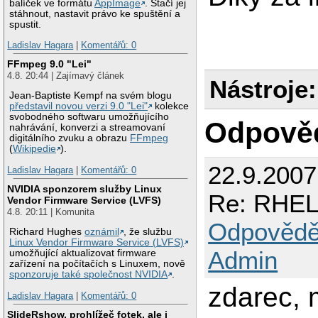
balíček ve formátu
AppImage
. Stačí jej
stáhnout, nastavit právo ke spuštění a
spustit.
Ladislav Hagara
|
Komentářů: 0
FFmpeg 9.0 "Lei"
4.8. 20:44 | Zajímavý článek
Nástroje:
Jean-Baptiste Kempf na svém blogu
představil novou verzi 9.0 "Lei"
kolekce
svobodného softwaru umožňujícího
Odpově
nahrávání, konverzi a streamovaní
digitálního zvuku a obrazu
FFmpeg
(
Wikipedie
).
22.9.2007 
Ladislav Hagara
|
Komentářů: 0
NVIDIA sponzorem služby Linux
Re: RHEL
Vendor Firmware Service (LVFS)
4.8. 20:11 | Komunita
Odpovědě
Richard Hughes
oznámil
, že službu
Linux Vendor Firmware Service (LVFS)
Admin
umožňující aktualizovat firmware
zařízení na počítačích s Linuxem, nově
sponzoruje také společnost NVIDIA
.
zdarec, 
Ladislav Hagara
|
Komentářů: 0
SlideRshow, prohlížeč fotek, ale i