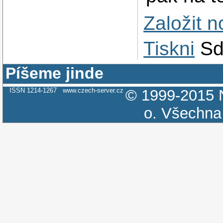
Založit 
Tiskni
Sd
Píšeme jinde
ISSN 1214-1267
www.czech-server.cz
© 1999-2015
o.
Všechna 