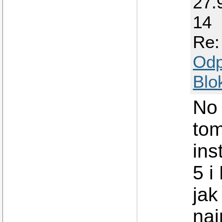
27.
14
Re:
Odp
Blo
No 
tom
ins
5 i
jak
nai