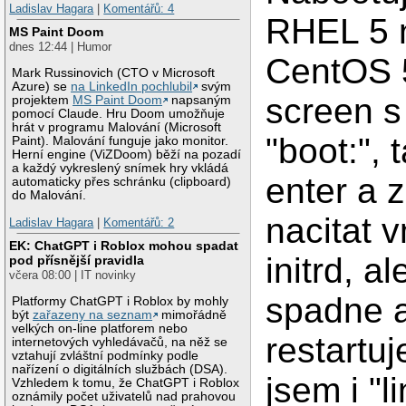
Ladislav Hagara
|
Komentářů: 4
RHEL 5 
MS Paint Doom
dnes 12:44 | Humor
CentOS 
Mark Russinovich (CTO v Microsoft
Azure) se
na LinkedIn pochlubil
svým
screen 
projektem
MS Paint Doom
napsaným
pomocí Claude. Hru Doom umožňuje
hrát v programu Malování (Microsoft
"boot:",
Paint). Malování funguje jako monitor.
Herní engine (ViZDoom) běží na pozadí
a každý vykreslený snímek hry vkládá
enter a 
automaticky přes schránku (clipboard)
do Malování.
nacitat 
Ladislav Hagara
|
Komentářů: 2
EK: ChatGPT i Roblox mohou spadat
initrd, a
pod přísnější pravidla
včera 08:00 | IT novinky
spadne a
Platformy ChatGPT i Roblox by mohly
být
zařazeny na seznam
mimořádně
velkých on-line platforem nebo
restartuj
internetových vyhledávačů, na něž se
vztahují zvláštní podmínky podle
nařízení o digitálních službách (DSA).
jsem i "l
Vzhledem k tomu, že ChatGPT i Roblox
oznámily počet uživatelů nad prahovou