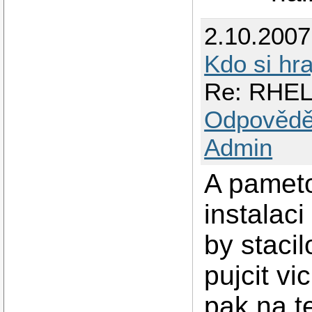
2.10.200
Kdo si hra
Re: RHEL
Odpovědě
Admin
A pameto
instalac
by stacil
pujcit vi
pak na 