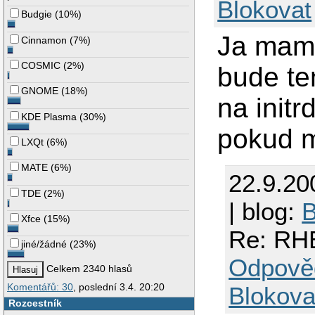
Blokovat
Budgie
(
10%
)
Ja mam
Cinnamon
(
7%
)
COSMIC
(
2%
)
bude te
GNOME
(
18%
)
na initr
KDE Plasma
(
30%
)
pokud 
LXQt
(
6%
)
MATE
(
6%
)
22.9.20
TDE
(
2%
)
| blog:
B
Xfce
(
15%
)
Re: RH
jiné/žádné
(
23%
)
Odpově
Celkem 2340 hlasů
Komentářů: 30
, poslední 3.4. 20:20
Blokova
Rozcestník