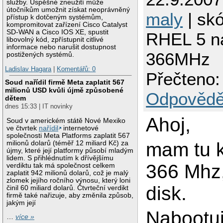
služby. Úspěšné zneužití může
útočníkům umožnit získat neoprávněný
maly
| skó
přístup k dotčeným systémům,
kompromitovat zařízení Cisco Catalyst
SD-WAN a Cisco IOS XE, spustit
RHEL 5 n
libovolný kód, zpřístupnit citlivé
informace nebo narušit dostupnost
366MHz
postižených systémů.
Ladislav Hagara
|
Komentářů: 0
Přečteno:
Soud nařídil firmě Meta zaplatit 567
milionů USD kvůli újmě způsobené
Odpovědě
dětem
dnes 15:33 | IT novinky
Ahoj,
Soud v americkém státě Nové Mexiko
ve čtvrtek
nařídil
internetové
společnosti Meta Platforms zaplatit 567
mam tu 
milionů dolarů (téměř 12 miliard Kč) za
újmy, které její platformy působí mladým
lidem. S přihlédnutím k dřívějšímu
366 Mhz,
verdiktu tak má společnost celkem
zaplatit 942 milionů dolarů, což je malý
zlomek jejího ročního výnosu, který loni
disk.
činil 60 miliard dolarů. Čtvrteční verdikt
firmě také nařizuje, aby změnila způsob,
jakým její
Nabootuj
…
více »