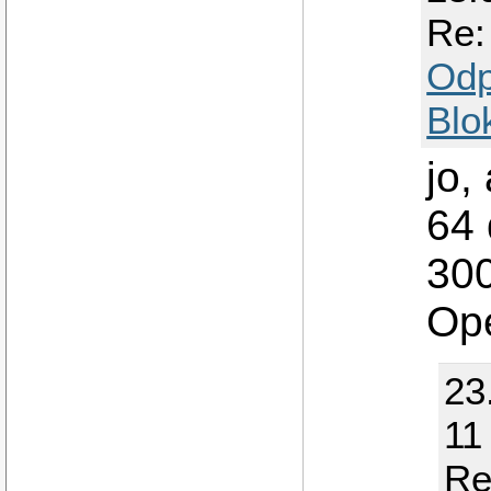
Re:
Odp
Blo
jo,
64 
30
Op
23
11
Re