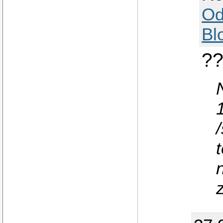
Od
Bl
??