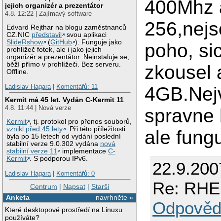
400Mhz 
jejich organizér a prezentátor
4.8. 12:22 | Zajímavý software
256,nejse
Edvard Rejthar na blogu zaměstnanců
CZ.NIC
představil
svou aplikaci
SlideRshow
(
GitHub
). Funguje jako
poho, si
prohlížeč fotek, ale i jako jejich
organizér a prezentátor. Neinstaluje se,
běží přímo v prohlížeči. Bez serveru.
zkousel a
Offline.
Ladislav Hagara
|
Komentářů: 11
4GB.Nejv
Kermit má 45 let. Vydán C-Kermit 11
4.8. 11:44 | Nová verze
spravne 
Kermit
, tj. protokol pro přenos souborů,
vznikl před 45 lety
. Při této příležitosti
ale fungu
byla po 15 letech od vydání poslední
stabilní verze 9.0.302 vydána
nová
stabilní verze 11
implementace
C-
Kermit
. S podporou IPv6.
22.9.200
Ladislav Hagara
|
Komentářů: 0
Re: RHE
Centrum
|
Napsat
|
Starší
Anketa
navrhněte »
Odpověd
Které desktopové prostředí na Linuxu
používáte?