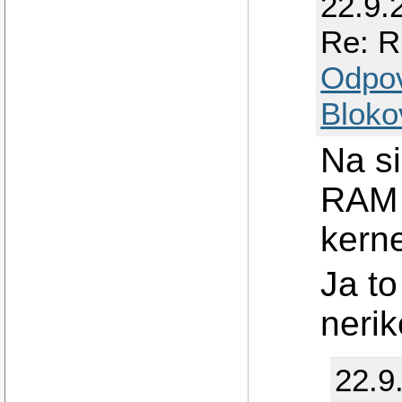
22.9.
Re: R
Odpo
Bloko
Na s
RAM t
kern
Ja to
nerik
22.9