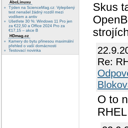
AbcLinuxu
Skus t
Týden na ScienceMag.cz: Vylepšený
test nenašel žádný rozdíl mezi
OpenBS
vodíkem a antiv
Ušetřete 30 %: Windows 11 Pro jen
za €22,50 a Office 2024 Pro za
strojíc
€17,15 – akce B
HDmag.cz
Kamery do bytu přinesou maximální
přehled o vaší domácnosti
22.9.2
Testovací novinka
Re: RH
Odpov
Blokov
O to n
RHEL 