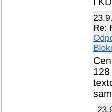
i KD
23.9
Re: 
Odp
Blok
Cen
128
text
sam
23.