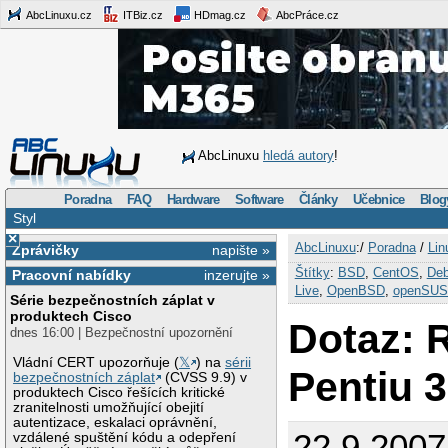
AbcLinuxu.cz
ITBiz.cz
HDmag.cz
AbcPráce.cz
AbcLinuxu
hledá autory
!
Poradna
FAQ
Hardware
Software
Články
Učebnice
Blog
Styl
×
AbcLinuxu
:/
Poradna
/
Lin
Zprávičky
napište »
Štítky
:
BSD
,
CentOS
,
Deb
Pracovní nabídky
inzerujte »
Live
,
OpenBSD
,
openSU
Série bezpečnostních záplat v
produktech Cisco
Dotaz: 
dnes 16:00 | Bezpečnostní upozornění
Vládní CERT upozorňuje (
𝕏
) na
sérii
Pentiu 
bezpečnostních záplat
(CVSS 9.9) v
produktech Cisco řešících kritické
zranitelnosti umožňující obejití
autentizace, eskalaci oprávnění,
22.9.200
vzdálené spuštění kódu a odepření