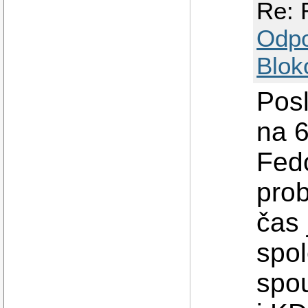
Re: 
Odp
Blok
Posl
na 
Fedo
prob
čas 
spol
spo