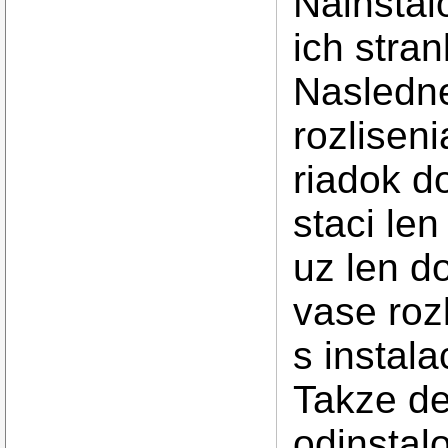
Nainstal
ich stra
Nasledne 
rozlisen
riadok d
staci le
uz len do
vase roz
s instal
Takze de
odinstalo