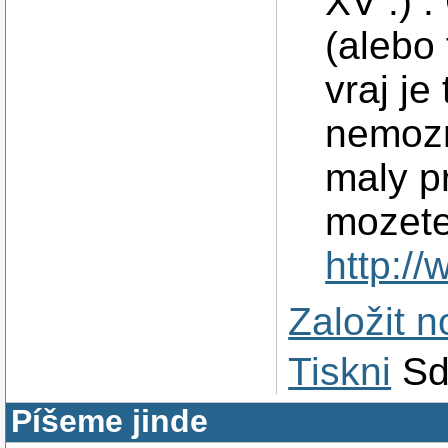
XV :) 
(alebo 
vraj je
nemozn
maly p
mozete
http://
Založit 
Tiskni
Sd
Píšeme jinde