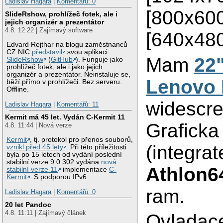
Ladislav Hagara
|
Komentářů: 0
[800x600
SlideRshow, prohlížeč fotek, ale i
jejich organizér a prezentátor
4.8. 12:22 | Zajímavý software
[640x480
Edvard Rejthar na blogu zaměstnanců
CZ.NIC
představil
svou aplikaci
Mam
22
SlideRshow
(
GitHub
). Funguje jako
prohlížeč fotek, ale i jako jejich
organizér a prezentátor. Neinstaluje se,
Lenovo
běží přímo v prohlížeči. Bez serveru.
Offline.
widescre
Ladislav Hagara
|
Komentářů: 11
Kermit má 45 let. Vydán C-Kermit 11
Graficka
4.8. 11:44 | Nová verze
Kermit
, tj. protokol pro přenos souborů,
(integra
vznikl před 45 lety
. Při této příležitosti
byla po 15 letech od vydání poslední
stabilní verze 9.0.302 vydána
nová
Athlon6
stabilní verze 11
implementace
C-
Kermit
. S podporou IPv6.
ram.
Ladislav Hagara
|
Komentářů: 0
20 let Pandoc
4.8. 11:11 | Zajímavý článek
Ovladace