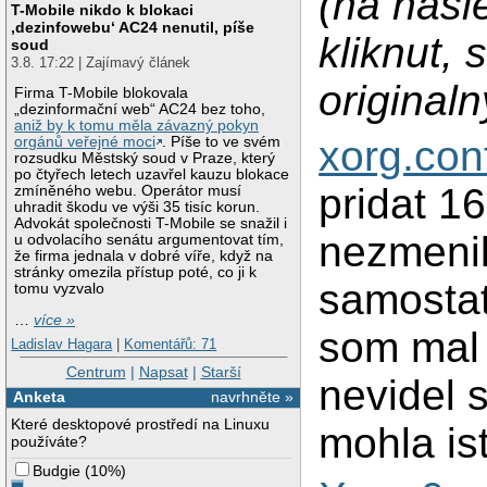
(na nasl
T-Mobile nikdo k blokaci
‚dezinfowebu‘ AC24 nenutil, píše
kliknut,
soud
3.8. 17:22 | Zajímavý článek
original
Firma T-Mobile blokovala
„dezinformační web“ AC24 bez toho,
aniž by k tomu měla závazný pokyn
xorg.con
orgánů veřejné moci
. Píše to ve svém
rozsudku Městský soud v Praze, který
po čtyřech letech uzavřel kauzu blokace
pridat 1
zmíněného webu. Operátor musí
uhradit škodu ve výši 35 tisíc korun.
Advokát společnosti T-Mobile se snažil i
nezmenil
u odvolacího senátu argumentovat tím,
že firma jednala v dobré víře, když na
stránky omezila přístup poté, co ji k
samostat
tomu vyzvalo
…
více »
som mal 
Ladislav Hagara
|
Komentářů: 71
Centrum
|
Napsat
|
Starší
nevidel 
Anketa
navrhněte »
Které desktopové prostředí na Linuxu
mohla is
používáte?
Budgie
(
10%
)