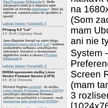
RawTherapee
(
Wikipedie
). Vedle
zdrojových kódů je k dispozici také
na 1680
balíček ve formátu
AppImage
. Stačí jej
stáhnout, nastavit právo ke spuštění a
(Som zac
spustit.
Ladislav Hagara
|
Komentářů: 0
mam Ubu
FFmpeg 9.0 "Lei"
4.8. 20:44 | Zajímavý článek
ani nie t
Jean-Baptiste Kempf na svém blogu
představil novou verzi 9.0 "Lei"
kolekce
svobodného softwaru umožňujícího
System 
nahrávání, konverzi a streamovaní
digitálního zvuku a obrazu
FFmpeg
(
Wikipedie
).
Preferen
Ladislav Hagara
|
Komentářů: 0
Screen R
NVIDIA sponzorem služby Linux
Vendor Firmware Service (LVFS)
4.8. 20:11 | Komunita
(mam tam
Richard Hughes
oznámil
, že službu
Linux Vendor Firmware Service (LVFS)
3 rozlise
umožňující aktualizovat firmware
zařízení na počítačích s Linuxem, nově
sponzoruje také společnost NVIDIA
.
[1024x7