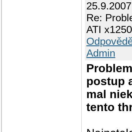
25.9.200
Re: Probl
ATI x125
Odpovědě
Admin
Problem 
postup a
mal nie
tento th