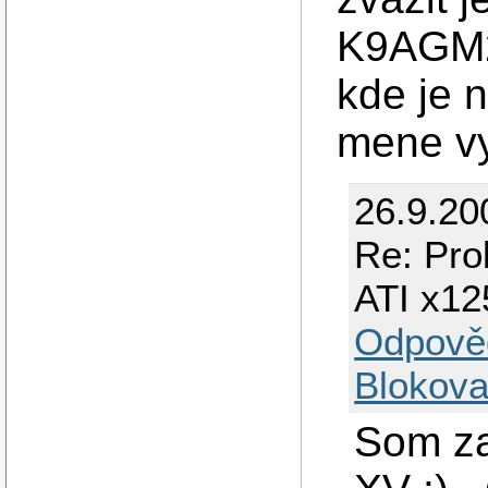
K9AGM2)
kde je n
mene v
26.9.20
Re: Pro
ATI x12
Odpově
Blokova
Som za