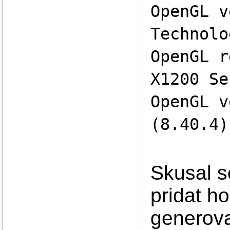
OpenGL v
Technolo
OpenGL r
X1200 Se
OpenGL v
(8.40.4)
Skusal s
pridat h
generova