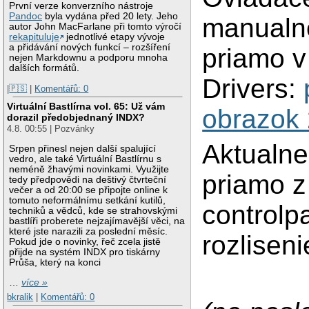
První verze konverzního nástroje
Pandoc
byla vydána před 20 lety. Jeho
manualne
autor John MacFarlane při tomto výročí
rekapituluje
jednotlivé etapy vývoje
a přidávání nových funkcí – rozšíření
priamo v
nejen Markdownu a podporu mnoha
dalších formátů.
Drivers:
|🇵🇸
|
Komentářů: 0
Virtuální Bastlírna vol. 65: Už vám
obrazok 
dorazil předobjednaný INDX?
4.8. 00:55 | Pozvánky
Aktualne
Srpen přinesl nejen další spalující
vedro, ale také Virtuální Bastlírnu s
neméně žhavými novinkami. Využijte
priamo z 
tedy předpovědi na deštivý čtvrteční
večer a od 20:00 se připojte online k
tomuto neformálnímu setkání kutilů,
controlp
techniků a vědců, kde se strahovskými
bastlíři proberete nejzajímavější věci, na
které jste narazili za poslední měsíc.
rozlisen
Pokud jde o novinky, řeč zcela jistě
přijde na systém INDX pro tiskárny
Průša, který na konci
…
více »
bkralik
|
Komentářů: 0