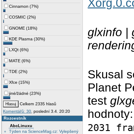
Xorg.0.c
Cinnamon
(
7%
)
COSMIC
(
2%
)
glxinfo |
GNOME
(
18%
)
KDE Plasma
(
30%
)
renderin
LXQt
(
6%
)
MATE
(
6%
)
Skusal s
TDE
(
2%
)
Xfce
(
15%
)
Planet P
jiné/žádné
(
23%
)
test
glxg
Celkem 2335 hlasů
hodnoty:
Komentářů: 30
, poslední 3.4. 20:20
Rozcestník
2031 fra
AbcLinuxu
Týden na ScienceMag.cz: Vylepšený