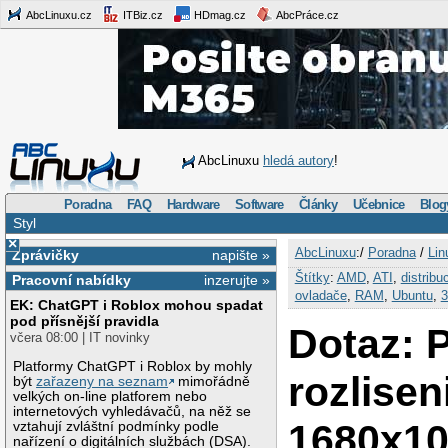
AbcLinuxu.cz
ITBiz.cz
HDmag.cz
AbcPráce.cz
AbcLinuxu
hledá autory
!
Poradna
FAQ
Hardware
Software
Články
Učebnice
Blog
Styl
×
AbcLinuxu
:/
Poradna
/
Lin
Zprávičky
napište »
Štítky
:
AMD
,
ATI
,
distribu
Pracovní nabídky
inzerujte »
ovladače
,
RAM
,
Ubuntu
,
EK: ChatGPT i Roblox mohou spadat
pod přísnější pravidla
Dotaz: 
včera 08:00 | IT novinky
Platformy ChatGPT i Roblox by mohly
rozlise
být
zařazeny na seznam
mimořádně
velkých on-line platforem nebo
internetových vyhledávačů, na něž se
1680x10
vztahují zvláštní podmínky podle
nařízení o digitálních službách (DSA).