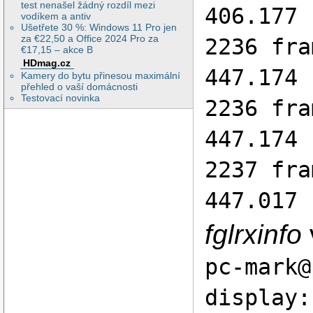
test nenašel žádný rozdíl mezi
406.177 
vodíkem a antiv
Ušetřete 30 %: Windows 11 Pro jen
za €22,50 a Office 2024 Pro za
2236 fra
€17,15 – akce B
HDmag.cz
447.174 
Kamery do bytu přinesou maximální
přehled o vaší domácnosti
Testovací novinka
2236 fra
447.174 
2237 fra
447.017 
fglrxinfo
pc-mark@
display: