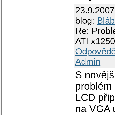
23.9.200
blog:
Bláb
Re: Probl
ATI x125
Odpovědě
Admin
S novějš
problém 
LCD přip
na VGA u