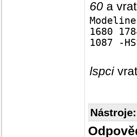
60
a vrat
Modeline
1680 178
1087 -HS
lspci
vra
Nástroje:
Odpově