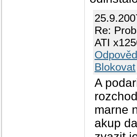
25.9.200
Re: Prob
ATI x125
Odpověd
Blokovat
A podar
rozchod
marne n
akup da
zvazit j