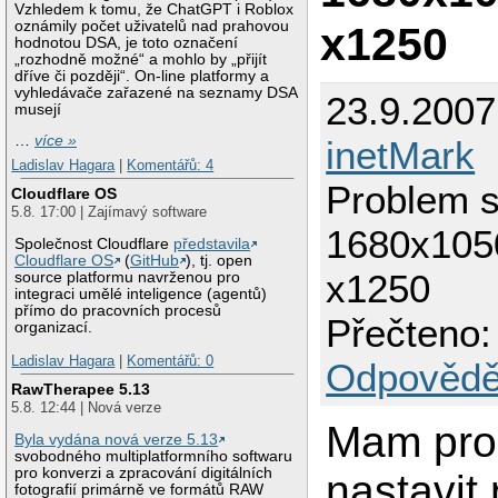
Vzhledem k tomu, že ChatGPT i Roblox
x1250
oznámily počet uživatelů nad prahovou
hodnotou DSA, je toto označení
„rozhodně možné“ a mohlo by „přijít
dříve či později“. On-line platformy a
vyhledávače zařazené na seznamy DSA
23.9.2007
musejí
…
více »
inetMark
Ladislav Hagara
|
Komentářů: 4
Problem s
Cloudflare OS
5.8. 17:00 | Zajímavý software
1680x105
Společnost Cloudflare
představila
Cloudflare OS
(
GitHub
), tj. open
x1250
source platformu navrženou pro
integraci umělé inteligence (agentů)
přímo do pracovních procesů
Přečteno:
organizací.
Ladislav Hagara
|
Komentářů: 0
Odpovědě
RawTherapee 5.13
5.8. 12:44 | Nová verze
Mam pro
Byla vydána nová verze 5.13
svobodného multiplatformního softwaru
pro konverzi a zpracování digitálních
nastavit 
fotografií primárně ve formátů RAW