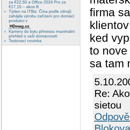
za €22,50 a Office 2024 Pro za
€17,15 – akce B
firma s
Týden na ITBiz: Čína podle zdrojů
zahájila výrobu zařízení pro domácí
produkci v
kliento
HDmag.cz
Kamery do bytu přinesou maximální
ked vyp
přehled o vaší domácnosti
Testovací novinka
to nove
sa tam 
5.10.20
Re: Ako
sietou
Odpově
Blokova