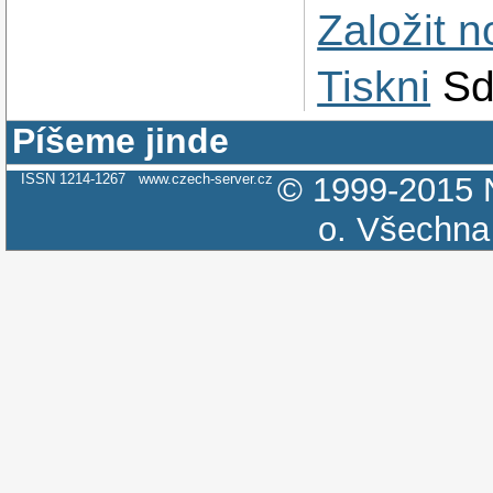
Založit 
Tiskni
Sd
Píšeme jinde
ISSN 1214-1267
www.czech-server.cz
© 1999-2015
o.
Všechna 