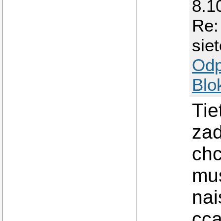
8.1
Re:
sie
Odp
Blo
Tie
zad
chc
mus
nai
cca