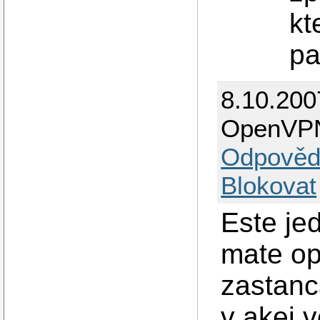
kt
pa
8.10.200
OpenVPN
Odpověd
Blokovat
Este jed
mate op
zastanc
v akej v