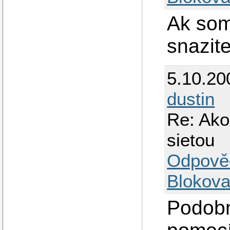
Ak som
snazite
5.10.20
dustin
Re: Ako
sietou
Odpově
Blokova
Podobn