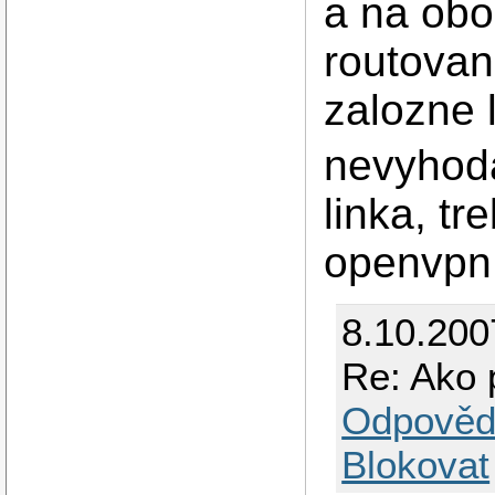
a na obo
routovan
zalozne 
nevyhoda
linka, t
openvpn
8.10.200
Re: Ako 
Odpověd
Blokovat