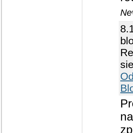
Nev
8.
bl
Re
si
Od
Bl
Pr
na
zp