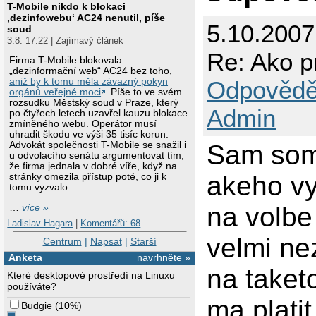
T-Mobile nikdo k blokaci
‚dezinfowebu‘ AC24 nenutil, píše
5.10.2007
soud
3.8. 17:22 | Zajímavý článek
Re: Ako p
Firma T-Mobile blokovala
„dezinformační web“ AC24 bez toho,
Odpovědě
aniž by k tomu měla závazný pokyn
orgánů veřejné moci
. Píše to ve svém
rozsudku Městský soud v Praze, který
Admin
po čtyřech letech uzavřel kauzu blokace
zmíněného webu. Operátor musí
uhradit škodu ve výši 35 tisíc korun.
Sam som 
Advokát společnosti T-Mobile se snažil i
u odvolacího senátu argumentovat tím,
že firma jednala v dobré víře, když na
akeho vy
stránky omezila přístup poté, co ji k
tomu vyzvalo
na volbe
…
více »
Ladislav Hagara
|
Komentářů: 68
velmi ne
Centrum
|
Napsat
|
Starší
Anketa
navrhněte »
na taketo
Které desktopové prostředí na Linuxu
používáte?
ma platit
Budgie
(
10%
)