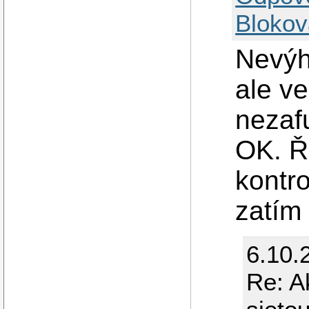
Blokov
Nevýh
ale ve
nezaf
OK. Ř
kontro
zatím 
6.10.
Re: A