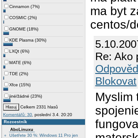
Cinnamon
(
7%
)
ma byt z
COSMIC
(
2%
)
centos/d
GNOME
(
18%
)
KDE Plasma
(
30%
)
5.10.200
LXQt
(
6%
)
Re: Ako 
MATE
(
6%
)
Odpověd
TDE
(
2%
)
Blokovat
Xfce
(
15%
)
Myslim 
jiné/žádné
(
23%
)
spojeni
Celkem 2331 hlasů
Komentářů: 30
, poslední 3.4. 20:20
fungova
Rozcestník
AbcLinuxu
matersk
Ušetřete 30 %: Windows 11 Pro jen