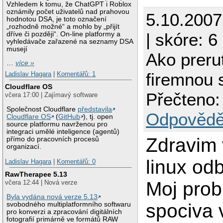
Vzhledem k tomu, že ChatGPT i Roblox
oznámily počet uživatelů nad prahovou
5.10.200
hodnotou DSA, je toto označení
„rozhodně možné“ a mohlo by „přijít
| skóre: 6
dříve či později“. On-line platformy a
vyhledávače zařazené na seznamy DSA
musejí
Ako preru
…
více »
firemnou 
Ladislav Hagara
|
Komentářů: 1
Cloudflare OS
Přečteno:
včera 17:00 | Zajímavý software
Společnost Cloudflare
představila
Odpovědě
Cloudflare OS
(
GitHub
), tj. open
source platformu navrženou pro
integraci umělé inteligence (agentů)
Zdravim 
přímo do pracovních procesů
organizací.
linux od
Ladislav Hagara
|
Komentářů: 0
RawTherapee 5.13
Moj pro
včera 12:44 | Nová verze
Byla vydána nová verze 5.13
spociva 
svobodného multiplatformního softwaru
pro konverzi a zpracování digitálních
fotografií primárně ve formátů RAW