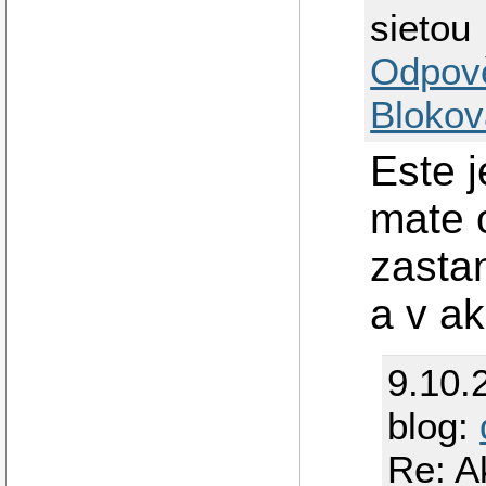
sietou
Odpov
Blokov
Este j
mate 
zastan
a v ak
9.10.
blog:
Re: A