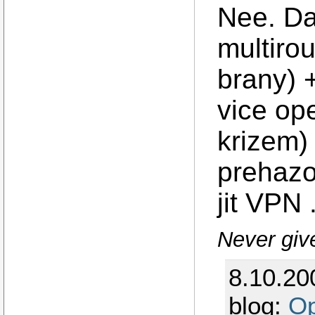
Nee. Da 
multirou
brany) 
vice op
krizem) 
prehazo
jit VPN .
Never giv
8.10.20
blog:
Op