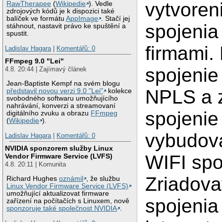
vytvoren
RawTherapee
(
Wikipedie
). Vedle
zdrojových kódů je k dispozici také
balíček ve formátu
AppImage
. Stačí jej
spojenia
stáhnout, nastavit právo ke spuštění a
spustit.
firmami.
Ladislav Hagara
|
Komentářů: 0
FFmpeg 9.0 "Lei"
spojenie
4.8. 20:44 | Zajímavý článek
Jean-Baptiste Kempf na svém blogu
NPLS a 
představil novou verzi 9.0 "Lei"
kolekce
svobodného softwaru umožňujícího
nahrávání, konverzi a streamovaní
spojenie
digitálního zvuku a obrazu
FFmpeg
(
Wikipedie
).
vybudov
Ladislav Hagara
|
Komentářů: 0
NVIDIA sponzorem služby Linux
WIFI spo
Vendor Firmware Service (LVFS)
4.8. 20:11 | Komunita
Zriadovat
Richard Hughes
oznámil
, že službu
Linux Vendor Firmware Service (LVFS)
umožňující aktualizovat firmware
spojenia
zařízení na počítačích s Linuxem, nově
sponzoruje také společnost NVIDIA
.