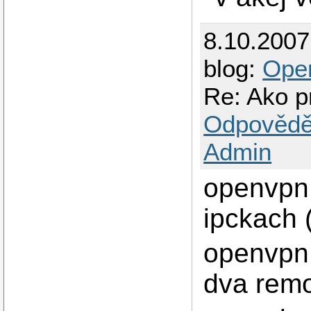
8.10.200
blog:
Ope
Re: Ako p
Odpovědě
Admin
openvpn 
ipckach 
openvpn 
dva remo