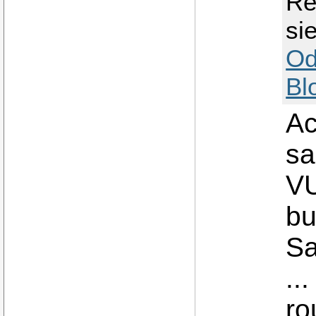
Re
si
Od
Bl
Ac
sa
VU
bu
Sa
..
ro