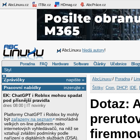
AbcLinuxu.cz
ITBiz.cz
HDmag.cz
AbcPráce.cz
AbcLinuxu
hledá autory
!
Poradna
FAQ
Hardware
Software
Články
Učebnice
Blog
Styl
×
AbcLinuxu
:/
Poradna
/
Lin
Zprávičky
napište »
Pracovní nabídky
inzerujte »
Štítky
:
Cron
,
DHCP
,
IDE
,
EK: ChatGPT i Roblox mohou spadat
Dotaz: 
pod přísnější pravidla
dnes 08:00 | IT novinky
preruto
Platformy ChatGPT i Roblox by mohly
být
zařazeny na seznam
mimořádně
velkých on-line platforem nebo
internetových vyhledávačů, na něž se
firemno
vztahují zvláštní podmínky podle
nařízení o digitálních službách (DSA).