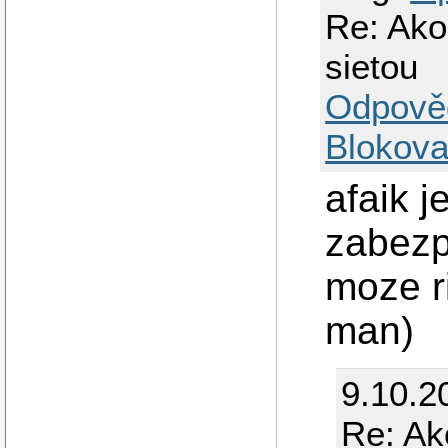
Re: Ako
sietou
Odpově
Blokova
afaik j
zabezp
moze r
man)
9.10.2
Re: Ak