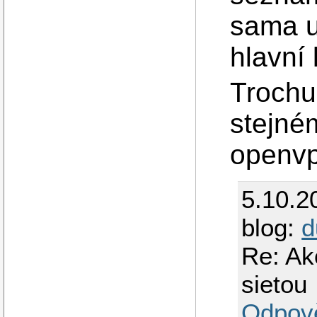
sama u
hlavní 
Trochu
stejném
openvp
5.10.2
blog:
d
Re: Ak
sietou
Odpov