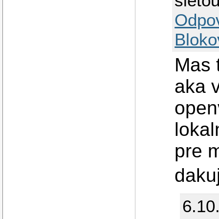
sieto
Odpo
Bloko
Mas 
aka v
openv
lokal
pre m
daku
6.10