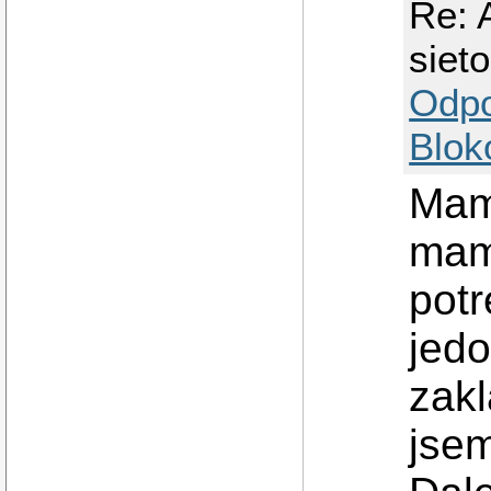
Re: 
siet
Odp
Blok
Mam
mam 
potr
jedo
zak
jsem