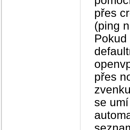
pomocí
přes cr
(ping n
Pokud 
default
openvpn
přes n
zvenku
se umí
automat
seznam