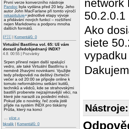
network 
První verze konverzního nástroje
Pandoc
byla vydána před 20 lety. Jeho
autor John MacFarlane při tomto výročí
50.2.0.1
rekapituluje
jednotlivé etapy vývoje
a přidávání nových funkcí – rozšíření
nejen Markdownu a podporu mnoha
Ako dosi
dalších formátů.
|🇵🇸
|
Komentářů: 0
siete 50.
Virtuální Bastlírna vol. 65: Už vám
dorazil předobjednaný INDX?
vypadku 
4.8. 00:55 | Pozvánky
Srpen přinesl nejen další spalující
Dakujem 
vedro, ale také Virtuální Bastlírnu s
neméně žhavými novinkami. Využijte
tedy předpovědi na deštivý čtvrteční
večer a od 20:00 se připojte online k
tomuto neformálnímu setkání kutilů,
techniků a vědců, kde se strahovskými
bastlíři proberete nejzajímavější věci, na
které jste narazili za poslední měsíc.
Pokud jde o novinky, řeč zcela jistě
Nástroje:
přijde na systém INDX pro tiskárny
Průša, který na konci
…
více »
Odpově
bkralik
|
Komentářů: 0