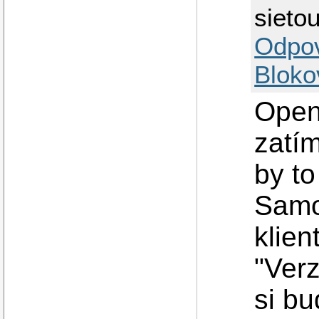
sieto
Odpo
Bloko
Open
zatím
by t
Samo
klie
"Verz
si bu