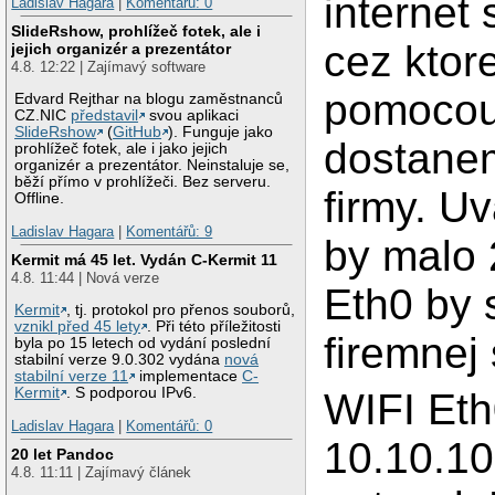
internet 
Ladislav Hagara
|
Komentářů: 0
SlideRshow, prohlížeč fotek, ale i
cez ktor
jejich organizér a prezentátor
4.8. 12:22 | Zajímavý software
pomocou
Edvard Rejthar na blogu zaměstnanců
CZ.NIC
představil
svou aplikaci
SlideRshow
(
GitHub
). Funguje jako
dostane
prohlížeč fotek, ale i jako jejich
organizér a prezentátor. Neinstaluje se,
běží přímo v prohlížeči. Bez serveru.
firmy. U
Offline.
Ladislav Hagara
|
Komentářů: 9
by malo 
Kermit má 45 let. Vydán C-Kermit 11
4.8. 11:44 | Nová verze
Eth0 by s
Kermit
, tj. protokol pro přenos souborů,
vznikl před 45 lety
. Při této příležitosti
firemnej
byla po 15 letech od vydání poslední
stabilní verze 9.0.302 vydána
nová
stabilní verze 11
implementace
C-
Kermit
. S podporou IPv6.
WIFI Et
Ladislav Hagara
|
Komentářů: 0
10.10.10
20 let Pandoc
4.8. 11:11 | Zajímavý článek