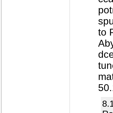
pot
spu
to 
Aby
dce
tun
mat
50.
8.