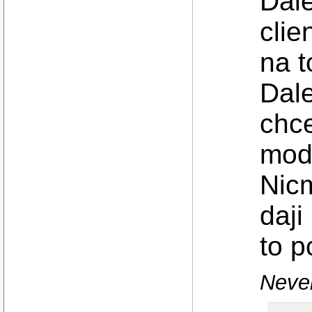
Dale
clie
na t
Dale
chce
mod
Nic
daji
to p
Never