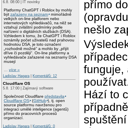
přímo do
6.8. 08:00 | IT novinky
Platformy ChatGPT i Roblox by mohly
(opravdu
být
zařazeny na seznam
mimořádně
velkých on-line platforem nebo
internetových vyhledávačů, na něž se
nešlo za
vztahují zvláštní podmínky podle
nařízení o digitálních službách (DSA).
Vzhledem k tomu, že ChatGPT i Roblox
Výslede
oznámily počet uživatelů nad prahovou
hodnotou DSA, je toto označení
„rozhodně možné“ a mohlo by „přijít
případec
dříve či později“. On-line platformy a
vyhledávače zařazené na seznamy DSA
musejí
funguje,
…
více »
Ladislav Hagara
|
Komentářů: 12
používat
Cloudflare OS
5.8. 17:00 | Zajímavý software
Hází to
Společnost Cloudflare
představila
Cloudflare OS
(
GitHub
), tj. open
případně
source platformu navrženou pro
integraci umělé inteligence (agentů)
přímo do pracovních procesů
spuštění
organizací.
Ladislav Hagara
|
Komentářů: 0