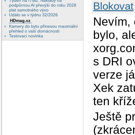
Týden na ITBiz: Náklady na
Blokovat
podpůrnou AI převýší do roku 2028
plat samotného vývo
Událo se v týdnu 32/2026
Nevím, 
HDmag.cz
Kamery do bytu přinesou maximální
bylo, a
přehled o vaší domácnosti
Testovací novinka
xorg.co
s DRI o
verze já
Xek zat
ten kříž
Ještě p
(zkráce