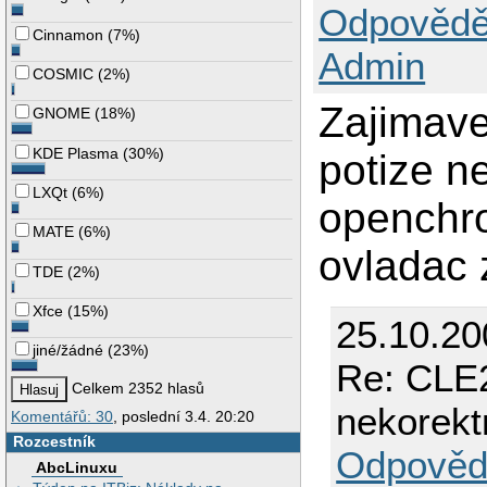
Odpovědě
Cinnamon
(
7%
)
Admin
COSMIC
(
2%
)
Zajimav
GNOME
(
18%
)
KDE Plasma
(
30%
)
potize 
LXQt
(
6%
)
openchro
MATE
(
6%
)
ovladac 
TDE
(
2%
)
Xfce
(
15%
)
25.10.20
jiné/žádné
(
23%
)
Re: CLE2
Celkem 2352 hlasů
nekorekt
Komentářů: 30
, poslední 3.4. 20:20
Rozcestník
Odpověd
AbcLinuxu