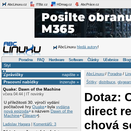
AbcLinuxu.cz
ITBiz.cz
HDmag.cz
AbcPráce.cz
AbcLinuxu
hledá autory
!
Poradna
FAQ
Hardware
Software
Články
Učebnice
Blog
Styl
×
AbcLinuxu
:/
Poradna
/
Lin
Zprávičky
napište »
Pracovní nabídky
inzerujte »
Štítky
:
distribuce
,
glxgear
Quake: Dawn of the Machine
Dotaz: 
včera 04:44 | IT novinky
U příležitosti 30. výročí vydání
direct r
počítačové hry
Quake
byla
vydána
nová epizoda
s názvem
Dawn of the
Machine
(
Steam
).
chová s
Ladislav Hagara
|
Komentářů: 3