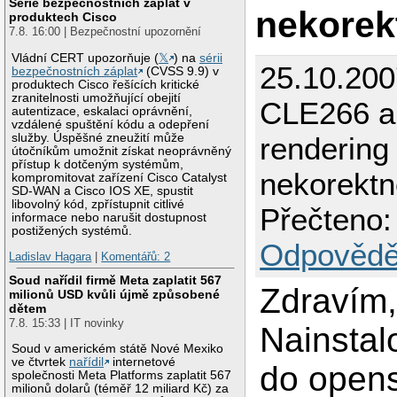
Série bezpečnostních záplat v
nekorek
produktech Cisco
7.8. 16:00 | Bezpečnostní upozornění
Vládní CERT upozorňuje (
𝕏
) na
sérii
25.10.200
bezpečnostních záplat
(CVSS 9.9) v
produktech Cisco řešících kritické
zranitelnosti umožňující obejití
CLE266 a 
autentizace, eskalaci oprávnění,
vzdálené spuštění kódu a odepření
služby. Úspěšné zneužití může
rendering
útočníkům umožnit získat neoprávněný
přístup k dotčeným systémům,
nekorektn
kompromitovat zařízení Cisco Catalyst
SD-WAN a Cisco IOS XE, spustit
libovolný kód, zpřístupnit citlivé
Přečteno:
informace nebo narušit dostupnost
postižených systémů.
Odpovědě
Ladislav Hagara
|
Komentářů: 2
Soud nařídil firmě Meta zaplatit 567
Zdravím
milionů USD kvůli újmě způsobené
dětem
7.8. 15:33 | IT novinky
Nainstal
Soud v americkém státě Nové Mexiko
ve čtvrtek
nařídil
internetové
do open
společnosti Meta Platforms zaplatit 567
milionů dolarů (téměř 12 miliard Kč) za