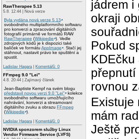
jádrem i
RawTherapee 5.13
5.8. 12:44 | Nová verze
okraji o
Byla vydána nová verze 5.13
svobodného multiplatformního softwaru
souřadni
pro konverzi a zpracování digitálních
fotografií primárně ve formátů RAW
RawTherapee
(
Wikipedie
). Vedle
Pokud sp
zdrojových kódů je k dispozici také
balíček ve formátu
AppImage
. Stačí jej
stáhnout, nastavit právo ke spuštění a
KDEčku a
spustit.
Ladislav Hagara
|
Komentářů: 0
přepnutí
FFmpeg 9.0 "Lei"
4.8. 20:44 | Zajímavý článek
rovnou z
Jean-Baptiste Kempf na svém blogu
představil novou verzi 9.0 "Lei"
kolekce
Existuje 
svobodného softwaru umožňujícího
nahrávání, konverzi a streamovaní
digitálního zvuku a obrazu
FFmpeg
mám radš
(
Wikipedie
).
Ladislav Hagara
|
Komentářů: 0
Ještě pr
NVIDIA sponzorem služby Linux
Vendor Firmware Service (LVFS)