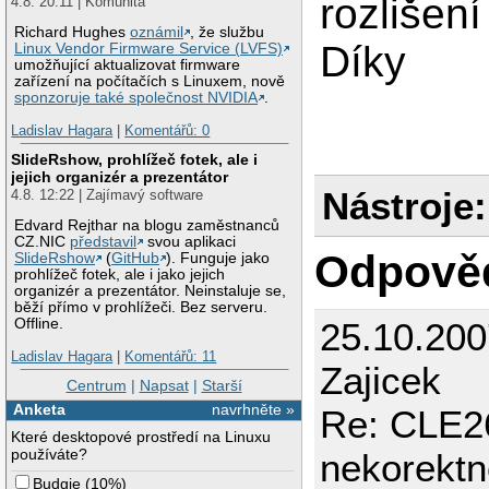
rozlišen
4.8. 20:11 | Komunita
Richard Hughes
oznámil
, že službu
Díky
Linux Vendor Firmware Service (LVFS)
umožňující aktualizovat firmware
zařízení na počítačích s Linuxem, nově
sponzoruje také společnost NVIDIA
.
Ladislav Hagara
|
Komentářů: 0
SlideRshow, prohlížeč fotek, ale i
jejich organizér a prezentátor
Nástroje:
4.8. 12:22 | Zajímavý software
Edvard Rejthar na blogu zaměstnanců
CZ.NIC
představil
svou aplikaci
Odpově
SlideRshow
(
GitHub
). Funguje jako
prohlížeč fotek, ale i jako jejich
organizér a prezentátor. Neinstaluje se,
běží přímo v prohlížeči. Bez serveru.
25.10.200
Offline.
Ladislav Hagara
|
Komentářů: 11
Zajicek
Centrum
|
Napsat
|
Starší
Anketa
navrhněte »
Re: CLE26
Které desktopové prostředí na Linuxu
používáte?
nekorektn
Budgie
(
10%
)