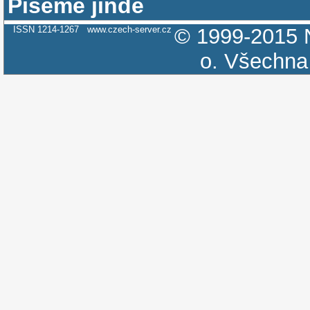
Píšeme jinde
ISSN 1214-1267
www.czech-server.cz
© 1999-2015
o.
Všechna 