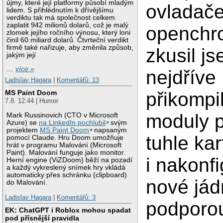
újmy, které její platformy působí mladým
ovladač
lidem. S přihlédnutím k dřívějšímu
verdiktu tak má společnost celkem
zaplatit 942 milionů dolarů, což je malý
openchr
zlomek jejího ročního výnosu, který loni
činil 60 miliard dolarů. Čtvrteční verdikt
firmě také nařizuje, aby změnila způsob,
zkusil j
jakým její
…
více »
nejdříve
Ladislav Hagara
|
Komentářů: 13
přikompi
MS Paint Doom
7.8. 12:44 | Humor
moduly p
Mark Russinovich (CTO v Microsoft
Azure) se
na LinkedIn pochlubil
svým
projektem
MS Paint Doom
napsaným
tuhle kar
pomocí Claude. Hru Doom umožňuje
hrát v programu Malování (Microsoft
Paint). Malování funguje jako monitor.
i nakonf
Herní engine (ViZDoom) běží na pozadí
a každý vykreslený snímek hry vkládá
automaticky přes schránku (clipboard)
nové jád
do Malování.
Ladislav Hagara
|
Komentářů: 3
podporo
EK: ChatGPT i Roblox mohou spadat
pod přísnější pravidla