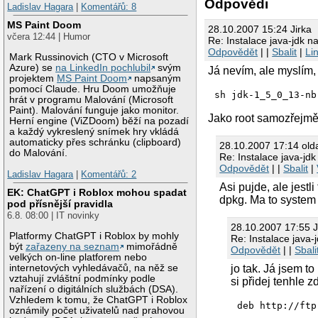
Odpovědi
Ladislav Hagara
|
Komentářů: 8
MS Paint Doom
28.10.2007 15:24 Jirka
včera 12:44 | Humor
Re: Instalace java-jdk n
Odpovědět
| |
Sbalit
|
Li
Mark Russinovich (CTO v Microsoft
Azure) se
na LinkedIn pochlubil
svým
Já nevím, ale myslím, 
projektem
MS Paint Doom
napsaným
pomocí Claude. Hru Doom umožňuje
sh jdk-1_5_0_13-nb
hrát v programu Malování (Microsoft
Paint). Malování funguje jako monitor.
Jako root samozřejmě
Herní engine (ViZDoom) běží na pozadí
a každý vykreslený snímek hry vkládá
automaticky přes schránku (clipboard)
28.10.2007 17:14 old
do Malování.
Re: Instalace java-jd
Odpovědět
| |
Sbalit
|
Ladislav Hagara
|
Komentářů: 2
Asi pujde, ale jest
EK: ChatGPT i Roblox mohou spadat
dpkg. Ma to system 
pod přísnější pravidla
6.8. 08:00 | IT novinky
28.10.2007 17:55 J
Platformy ChatGPT i Roblox by mohly
Re: Instalace java-
být
zařazeny na seznam
mimořádně
Odpovědět
| |
Sbali
velkých on-line platforem nebo
jo tak. Já jsem to
internetových vyhledávačů, na něž se
vztahují zvláštní podmínky podle
si přidej tenhle z
nařízení o digitálních službách (DSA).
Vzhledem k tomu, že ChatGPT i Roblox
deb http://ftp
oznámily počet uživatelů nad prahovou