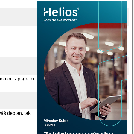
pomoci apt-get ci
íváš debian, tak