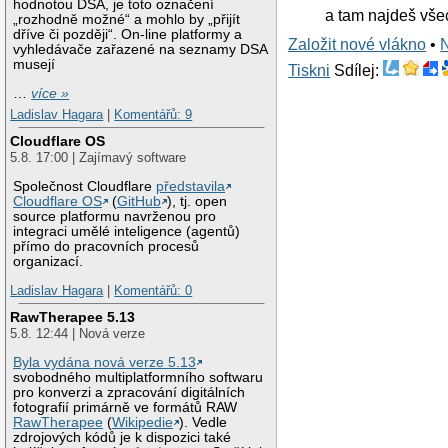
hodnotou DSA, je toto označení
a tam najdeš všec
„rozhodně možné“ a mohlo by „přijít
dříve či později“. On-line platformy a
Založit nové vlákno
•
vyhledávače zařazené na seznamy DSA
musejí
Tiskni
Sdílej:
…
více »
Ladislav Hagara
|
Komentářů: 9
Cloudflare OS
5.8. 17:00 | Zajímavý software
Společnost Cloudflare
představila
Cloudflare OS
(
GitHub
), tj. open
source platformu navrženou pro
integraci umělé inteligence (agentů)
přímo do pracovních procesů
organizací.
Ladislav Hagara
|
Komentářů: 0
RawTherapee 5.13
5.8. 12:44 | Nová verze
Byla vydána nová verze 5.13
svobodného multiplatformního softwaru
pro konverzi a zpracování digitálních
fotografií primárně ve formátů RAW
RawTherapee
(
Wikipedie
). Vedle
zdrojových kódů je k dispozici také