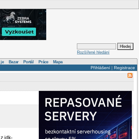
Rozšířené hledání
 je
Bazar
Portál
Práce
Mapa
Přihlášení
|
Registrace
z jdk-