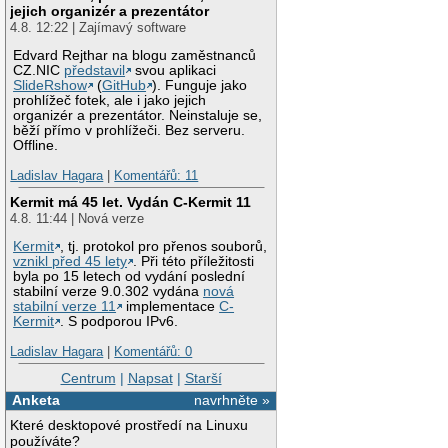
jejich organizér a prezentátor
4.8. 12:22 | Zajímavý software
Edvard Rejthar na blogu zaměstnanců
CZ.NIC
představil
svou aplikaci
SlideRshow
(
GitHub
). Funguje jako
prohlížeč fotek, ale i jako jejich
organizér a prezentátor. Neinstaluje se,
běží přímo v prohlížeči. Bez serveru.
Offline.
Ladislav Hagara
|
Komentářů: 11
Kermit má 45 let. Vydán C-Kermit 11
4.8. 11:44 | Nová verze
Kermit
, tj. protokol pro přenos souborů,
vznikl před 45 lety
. Při této příležitosti
byla po 15 letech od vydání poslední
stabilní verze 9.0.302 vydána
nová
stabilní verze 11
implementace
C-
Kermit
. S podporou IPv6.
Ladislav Hagara
|
Komentářů: 0
Centrum
|
Napsat
|
Starší
Anketa
navrhněte »
Které desktopové prostředí na Linuxu
používáte?