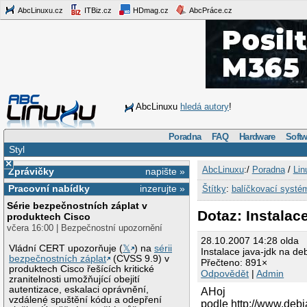
AbcLinuxu.cz
ITBiz.cz
HDmag.cz
AbcPráce.cz
AbcLinuxu
hledá autory
!
Poradna
FAQ
Hardware
Softw
Styl
×
AbcLinuxu
:/
Poradna
/
Lin
Zprávičky
napište »
Pracovní nabídky
inzerujte »
Štítky
:
balíčkovací systé
Série bezpečnostních záplat v
Dotaz: Instalac
produktech Cisco
včera 16:00 | Bezpečnostní upozornění
28.10.2007 14:28 olda
Vládní CERT upozorňuje (
𝕏
) na
sérii
Instalace java-jdk na de
bezpečnostních záplat
(CVSS 9.9) v
Přečteno: 891×
produktech Cisco řešících kritické
Odpovědět
|
Admin
zranitelnosti umožňující obejití
autentizace, eskalaci oprávnění,
AHoj
vzdálené spuštění kódu a odepření
podle http://www.debi