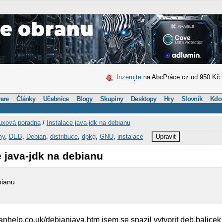
Inzerujte
na AbcPráce.cz od 950 Kč
are
Články
Učebnice
Blogy
Skupiny
Desktopy
Hry
Slovník
Kdo
uxová poradna
/
Instalace java-jdk na debianu
my
,
DEB
,
Debian
,
distribuce
,
dpkg
,
GNU
,
instalace
Upravit
e java-jdk na debianu
bianu
anhelp.co.uk/debianjava.htm jsem se snazil vytvorit deb.balicek 