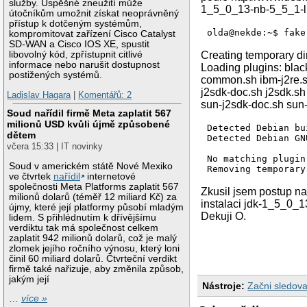
služby. Úspěšné zneužití může
1_5_0_13-nb-5_5_1-lin
útočníkům umožnit získat neoprávněný
přístup k dotčeným systémům,
kompromitovat zařízení Cisco Catalyst
SD-WAN a Cisco IOS XE, spustit
libovolný kód, zpřístupnit citlivé
Creating temporary d
informace nebo narušit dostupnost
Loading plugins: bla
postižených systémů.
common.sh ibm-j2re.s
j2sdk-doc.sh j2sdk.sh
Ladislav Hagara
|
Komentářů: 2
sun-j2sdk-doc.sh sun
Soud nařídil firmě Meta zaplatit 567
milionů USD kvůli újmě způsobené
Detected Debian bu
dětem
Detected Debian GN
včera 15:33 | IT novinky
No matching plugin
Soud v americkém státě Nové Mexiko
ve čtvrtek
nařídil
internetové
společnosti Meta Platforms zaplatit 567
Zkusil jsem postup na 
milionů dolarů (téměř 12 miliard Kč) za
instalaci jdk-1_5_0_1
újmy, které její platformy působí mladým
Dekuji O.
lidem. S přihlédnutím k dřívějšímu
verdiktu tak má společnost celkem
zaplatit 942 milionů dolarů, což je malý
zlomek jejího ročního výnosu, který loni
činil 60 miliard dolarů. Čtvrteční verdikt
firmě také nařizuje, aby změnila způsob,
jakým její
Nástroje:
Začni sledova
…
více »