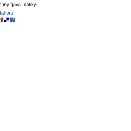
hny "java" balíky.
Nahoru