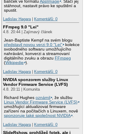
balíček ve formátu
AppImage
. Stačí jej
stáhnout, nastavit právo ke spuštění a
spustit.
Ladislav Hagara
|
Komentářů: 0
FFmpeg 9.0 "Lei"
4.8. 20:44 | Zajímavý článek
Jean-Baptiste Kempf na svém blogu
představil novou verzi 9.0 "Lei"
kolekce
svobodného softwaru umožňujícího
nahrávání, konverzi a streamovaní
digitálního zvuku a obrazu
FFmpeg
(
Wikipedie
).
Ladislav Hagara
|
Komentářů: 0
NVIDIA sponzorem služby Linux
Vendor Firmware Service (LVFS)
4.8. 20:11 | Komunita
Richard Hughes
oznámil
, že službu
Linux Vendor Firmware Service (LVFS)
umožňující aktualizovat firmware
zařízení na počítačích s Linuxem, nově
sponzoruje také společnost NVIDIA
.
Ladislav Hagara
|
Komentářů: 0
SlideRshow, prohlížeč fotek, ale i