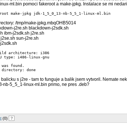
ux-ml.bin pomoci fakeroot a make-jpkg. Instalace se mi nedari
irectory: /tmp/make-jpkg.mbqOHB5014
ckdown-j2re.sh blackdown-j2sdk.sh
h ibm-j2sdk.sh j2re.sh
 j2se.sh sun-j2re.sh
-j2sdk.sh
ild architecture: i386

U type: i486-linux-gnu

 was found.

balicku s j2re - tam to funguje a balik jsem vytvoril. Nemate n
3-nb-5_5_1-linux-ml.bin primo, ne pres .deb?
t
(0)
?