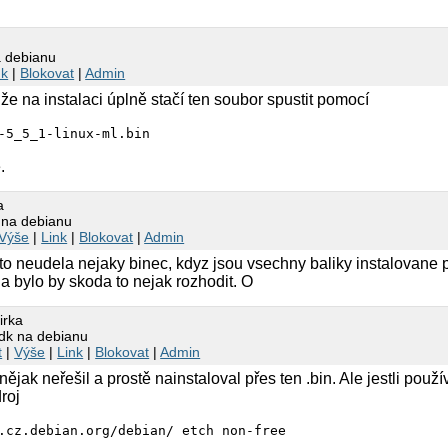
a debianu
nk
|
Blokovat
|
Admin
že na instalaci úplně stačí ten soubor spustit pomocí
-5_5_1-linux-ml.bin
.
a
k na debianu
Výše
|
Link
|
Blokovat
|
Admin
li to neudela nejaky binec, kdyz jsou vsechny baliky instalovane 
a bylo by skoda to nejak rozhodit. O
irka
jdk na debianu
t
|
Výše
|
Link
|
Blokovat
|
Admin
 nějak neřešil a prostě nainstaloval přes ten .bin. Ale jestli použ
droj
.cz.debian.org/debian/ etch non-free