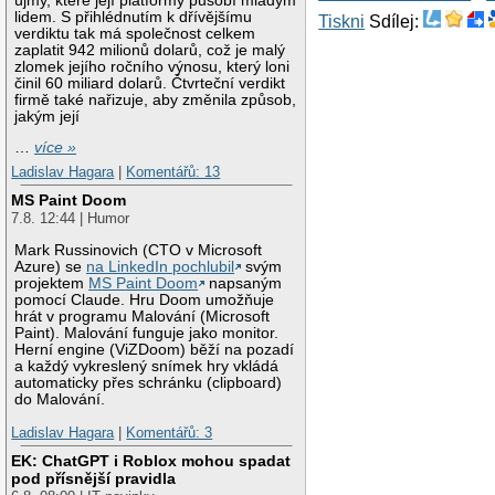
újmy, které její platformy působí mladým
lidem. S přihlédnutím k dřívějšímu
Tiskni
Sdílej:
verdiktu tak má společnost celkem
zaplatit 942 milionů dolarů, což je malý
zlomek jejího ročního výnosu, který loni
činil 60 miliard dolarů. Čtvrteční verdikt
firmě také nařizuje, aby změnila způsob,
jakým její
…
více »
Ladislav Hagara
|
Komentářů: 13
MS Paint Doom
7.8. 12:44 | Humor
Mark Russinovich (CTO v Microsoft
Azure) se
na LinkedIn pochlubil
svým
projektem
MS Paint Doom
napsaným
pomocí Claude. Hru Doom umožňuje
hrát v programu Malování (Microsoft
Paint). Malování funguje jako monitor.
Herní engine (ViZDoom) běží na pozadí
a každý vykreslený snímek hry vkládá
automaticky přes schránku (clipboard)
do Malování.
Ladislav Hagara
|
Komentářů: 3
EK: ChatGPT i Roblox mohou spadat
pod přísnější pravidla