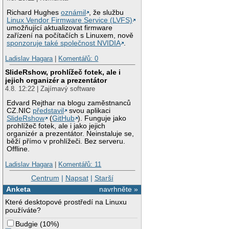
Richard Hughes
oznámil
, že službu
Linux Vendor Firmware Service (LVFS)
umožňující aktualizovat firmware
zařízení na počítačích s Linuxem, nově
sponzoruje také společnost NVIDIA
.
Ladislav Hagara
|
Komentářů: 0
SlideRshow, prohlížeč fotek, ale i
jejich organizér a prezentátor
4.8. 12:22 | Zajímavý software
Edvard Rejthar na blogu zaměstnanců
CZ.NIC
představil
svou aplikaci
SlideRshow
(
GitHub
). Funguje jako
prohlížeč fotek, ale i jako jejich
organizér a prezentátor. Neinstaluje se,
běží přímo v prohlížeči. Bez serveru.
Offline.
Ladislav Hagara
|
Komentářů: 11
Centrum
|
Napsat
|
Starší
Anketa
navrhněte »
Které desktopové prostředí na Linuxu
používáte?
Budgie
(
10%
)