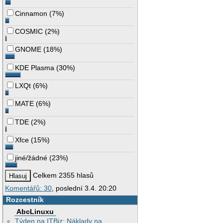
Cinnamon
(
7%
)
COSMIC
(
2%
)
GNOME
(
18%
)
KDE Plasma
(
30%
)
LXQt
(
6%
)
MATE
(
6%
)
TDE
(
2%
)
Xfce
(
15%
)
jiné/žádné
(
23%
)
Celkem 2355 hlasů
Komentářů: 30
, poslední 3.4. 20:20
Rozcestník
AbcLinuxu
Týden na ITBiz: Náklady na