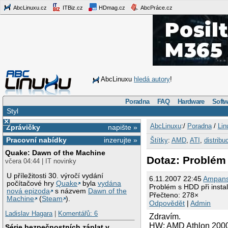
AbcLinuxu.cz
ITBiz.cz
HDmag.cz
AbcPráce.cz
AbcLinuxu
hledá autory
!
Poradna
FAQ
Hardware
Softw
Styl
×
AbcLinuxu
:/
Poradna
/
Lin
Zprávičky
napište »
Pracovní nabídky
inzerujte »
Štítky
:
AMD
,
ATI
,
distribu
Quake: Dawn of the Machine
Dotaz: Problém
včera 04:44 | IT novinky
U příležitosti 30. výročí vydání
6.11.2007 22:45
Ampan
počítačové hry
Quake
byla
vydána
Problém s HDD při inst
nová epizoda
s názvem
Dawn of the
Přečteno: 278×
Machine
(
Steam
).
Odpovědět
|
Admin
Ladislav Hagara
|
Komentářů: 6
Zdravím.
HW: AMD Athlon 200
Série bezpečnostních záplat v