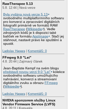
RawTherapee 5.13
5.8. 12:44 | Nová verze
Byla vydána nová verze 5.13
svobodného multiplatformního softwaru
pro konverzi a zpracování digitálních
fotografií primárně ve formátů RAW
RawTherapee
(
Wikipedie
). Vedle
zdrojových kódů je k dispozici také
balíček ve formátu
AppImage
. Stačí jej
stáhnout, nastavit právo ke spuštění a
spustit.
Ladislav Hagara
|
Komentářů: 0
FFmpeg 9.0 "Lei"
4.8. 20:44 | Zajímavý článek
Jean-Baptiste Kempf na svém blogu
představil novou verzi 9.0 "Lei"
kolekce
svobodného softwaru umožňujícího
nahrávání, konverzi a streamovaní
digitálního zvuku a obrazu
FFmpeg
(
Wikipedie
).
Ladislav Hagara
|
Komentářů: 0
NVIDIA sponzorem služby Linux
Vendor Firmware Service (LVFS)
4.8. 20:11 | Komunita