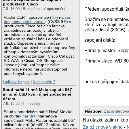
produktech Cisco
7.8. 16:00 | Bezpečnostní upozornění
Předem upozorňuji, že
Vládní CERT upozorňuje (
𝕏
) na
sérii
Snažím se nainstalov
bezpečnostních záplat
(CVSS 9.9) v
které lze zahájit insta
produktech Cisco řešících kritické
větší z disků (80GB), a
zranitelnosti umožňující obejití
autentizace, eskalaci oprávnění,
vzdálené spuštění kódu a odepření
zapojení disků:
služby. Úspěšné zneužití může
útočníkům umožnit získat neoprávněný
Primary master: Sega
přístup k dotčeným systémům,
kompromitovat zařízení Cisco Catalyst
SD-WAN a Cisco IOS XE, spustit
Primary slave: WD 8
libovolný kód, zpřístupnit citlivé
informace nebo narušit dostupnost
postižených systémů.
pokus o připojení dis
Ladislav Hagara
|
Komentářů: 3
Soud nařídil firmě Meta zaplatit 567
milionů USD kvůli újmě způsobené
dětem
7.8. 15:33 | IT novinky
Nástroje:
Začni sledova
Soud v americkém státě Nové Mexiko
ve čtvrtek
nařídil
internetové
Na otázku zatím nikdo
společnosti Meta Platforms zaplatit 567
milionů dolarů (téměř 12 miliard Kč) za
Založit nové vlákno
•