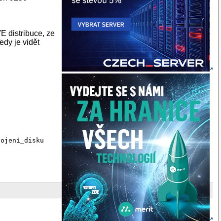
 distribuce, ze
edy je vidět
pojení_disku