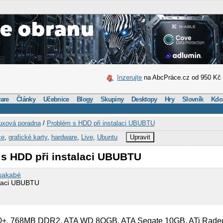
Inzerujte
na AbcPráce.cz od 950 Kč
are
Články
Učebnice
Blogy
Skupiny
Desktopy
Hry
Slovník
Kdo
uxová poradna
/
Problém s HDD při instalaci UBUBTU
ce
,
grafické karty
,
hardware
,
Live
,
Ubuntu
Upravit
 s HDD při instalaci UBUBTU
sakabé
alaci UBUBTU
0+, 768MB DDR2, ATA WD 8OGB, ATA Segate 10GB, ATi Rade