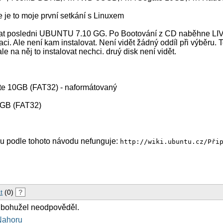
 je to moje první setkání s Linuxem
at posledni UBUNTU 7.10 GG. Po Bootování z CD naběhne LIVE
laci. Ale není kam instalovat. Není vidět žádný oddíl při výběru. T
le na něj to instalovat nechci. druý disk není vidět.
te 10GB (FAT32) - naformátovaný
0GB (FAT32)
ku podle tohoto návodu nefunguje:
http://wiki.ubuntu.cz/Při
t
(0)
?
 bohužel neodpověděl.
Nahoru