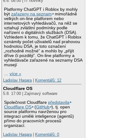
6.8. 08:00 | IT novinky
Platformy ChatGPT i Roblox by mohly
být
zařazeny na seznam
mimořádně
velkých on-line platforem nebo
internetových vyhledávačů, na něž se
vztahují zvláštní podmínky podle
nařízení o digitálních službách (DSA).
Vzhledem k tomu, že ChatGPT i Roblox
oznámily počet uživatelů nad prahovou
hodnotou DSA, je toto označení
„rozhodně možné“ a mohlo by „přijít
dříve či později“. On-line platformy a
vyhledávače zařazené na seznamy DSA
musejí
…
více »
Ladislav Hagara
|
Komentářů: 12
Cloudflare OS
5.8. 17:00 | Zajímavý software
Společnost Cloudflare
představila
Cloudflare OS
(
GitHub
), tj. open
source platformu navrženou pro
integraci umělé inteligence (agentů)
přímo do pracovních procesů
organizací.
Ladislav Hagara
|
Komentářů: 0