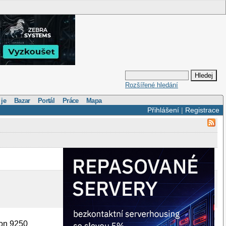
Rozšířené hledání
 je
Bazar
Portál
Práce
Mapa
Přihlášení
|
Registrace
on 9250