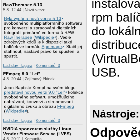
instalov
RawTherapee 5.13
5.8. 12:44 | Nová verze
rpm balí
Byla vydána nová verze 5.13
svobodného multiplatformního softwaru
do lokáln
pro konverzi a zpracování digitálních
fotografií primárně ve formátů RAW
RawTherapee
(
Wikipedie
). Vedle
distribu
zdrojových kódů je k dispozici také
balíček ve formátu
AppImage
. Stačí jej
stáhnout, nastavit právo ke spuštění a
(Virtual
spustit.
Ladislav Hagara
|
Komentářů: 0
USB.
FFmpeg 9.0 "Lei"
4.8. 20:44 | Zajímavý článek
Jean-Baptiste Kempf na svém blogu
představil novou verzi 9.0 "Lei"
kolekce
svobodného softwaru umožňujícího
nahrávání, konverzi a streamovaní
digitálního zvuku a obrazu
FFmpeg
Nástroje:
(
Wikipedie
).
Ladislav Hagara
|
Komentářů: 0
Odpově
NVIDIA sponzorem služby Linux
Vendor Firmware Service (LVFS)
4.8. 20:11 | Komunita