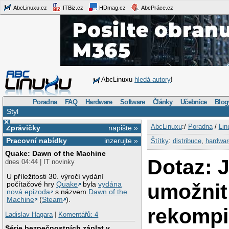
AbcLinuxu.cz
ITBiz.cz
HDmag.cz
AbcPráce.cz
AbcLinuxu
hledá autory
!
Poradna
FAQ
Hardware
Software
Články
Učebnice
Blog
Styl
×
AbcLinuxu
:/
Poradna
/
Lin
Zprávičky
napište »
Pracovní nabídky
inzerujte »
Štítky
:
distribuce
,
hardwar
Quake: Dawn of the Machine
Dotaz: 
dnes 04:44 | IT novinky
U příležitosti 30. výročí vydání
umožnit
počítačové hry
Quake
byla
vydána
nová epizoda
s názvem
Dawn of the
Machine
(
Steam
).
rekompi
Ladislav Hagara
|
Komentářů: 4
Série bezpečnostních záplat v