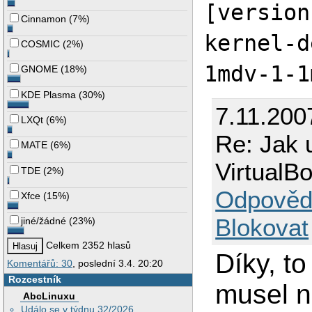
[version
Cinnamon
(
7%
)
kernel-d
COSMIC
(
2%
)
1mdv-1-1
GNOME
(
18%
)
KDE Plasma
(
30%
)
7.11.200
LXQt
(
6%
)
Re: Jak 
MATE
(
6%
)
VirtualB
TDE
(
2%
)
Odpověd
Xfce
(
15%
)
Blokovat
jiné/žádné
(
23%
)
Celkem 2352 hlasů
Díky, t
Komentářů: 30
, poslední 3.4. 20:20
Rozcestník
musel na
AbcLinuxu
Událo se v týdnu 32/2026