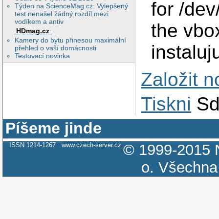
for /de
Týden na ScienceMag.cz: Vylepšený
test nenašel žádný rozdíl mezi
vodíkem a antiv
the vbo
HDmag.cz
Kamery do bytu přinesou maximální
instaluj
přehled o vaší domácnosti
Testovací novinka
Založit 
Tiskni
Sd
Píšeme jinde
ISSN 1214-1267
www.czech-server.cz
© 1999-2015
o.
Všechna 