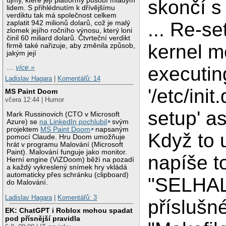
újmy, které její platformy působí mladým
skončí s
lidem. S přihlédnutím k dřívějšímu
verdiktu tak má společnost celkem
... Re-se
zaplatit 942 milionů dolarů, což je malý
zlomek jejího ročního výnosu, který loni
činil 60 miliard dolarů. Čtvrteční verdikt
kernel m
firmě také nařizuje, aby změnila způsob,
jakým její
executin
…
více »
Ladislav Hagara
|
Komentářů: 14
'/etc/ini
MS Paint Doom
včera 12:44 | Humor
setup' as 
Mark Russinovich (CTO v Microsoft
Azure) se
na LinkedIn pochlubil
svým
projektem
MS Paint Doom
napsaným
Když to
pomocí Claude. Hru Doom umožňuje
hrát v programu Malování (Microsoft
Paint). Malování funguje jako monitor.
napíše t
Herní engine (ViZDoom) běží na pozadí
a každý vykreslený snímek hry vkládá
automaticky přes schránku (clipboard)
"SELHAL
do Malování.
Ladislav Hagara
|
Komentářů: 3
příslušn
EK: ChatGPT i Roblox mohou spadat
pod přísnější pravidla