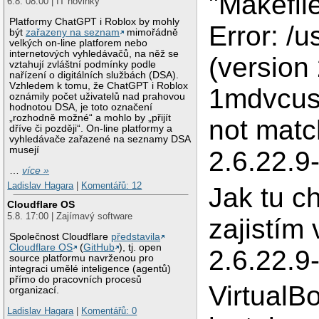
"Makefile
6.8. 08:00 | IT novinky
Platformy ChatGPT i Roblox by mohly
Error: /u
být
zařazeny na seznam
mimořádně
velkých on-line platforem nebo
internetových vyhledávačů, na něž se
(version 
vztahují zvláštní podmínky podle
nařízení o digitálních službách (DSA).
Vzhledem k tomu, že ChatGPT i Roblox
1mdvcus
oznámily počet uživatelů nad prahovou
hodnotou DSA, je toto označení
„rozhodně možné“ a mohlo by „přijít
not matc
dříve či později“. On-line platformy a
vyhledávače zařazené na seznamy DSA
musejí
2.6.22.9
…
více »
Ladislav Hagara
|
Komentářů: 12
Jak tu c
Cloudflare OS
5.8. 17:00 | Zajímavý software
zajistím 
Společnost Cloudflare
představila
Cloudflare OS
(
GitHub
), tj. open
2.6.22.
source platformu navrženou pro
integraci umělé inteligence (agentů)
přímo do pracovních procesů
VirtualB
organizací.
Ladislav Hagara
|
Komentářů: 0