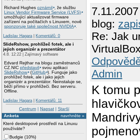
7.11.2007
Richard Hughes
oznámil
, že službu
Linux Vendor Firmware Service (LVFS)
umožňující aktualizovat firmware
blog:
zapi
zařízení na počítačích s Linuxem, nově
sponzoruje také společnost NVIDIA
.
Re: Jak u
Ladislav Hagara
|
Komentářů: 0
SlideRshow, prohlížeč fotek, ale i
VirtualBo
jejich organizér a prezentátor
4.8. 12:22 | Zajímavý software
Odpovědě
Edvard Rejthar na blogu zaměstnanců
CZ.NIC
představil
svou aplikaci
Admin
SlideRshow
(
GitHub
). Funguje jako
prohlížeč fotek, ale i jako jejich
organizér a prezentátor. Neinstaluje se,
K tomu p
běží přímo v prohlížeči. Bez serveru.
Offline.
hlavičko
Ladislav Hagara
|
Komentářů: 11
Centrum
|
Napsat
|
Starší
Mandrivy 
Anketa
navrhněte »
Které desktopové prostředí na Linuxu
pojmen
používáte?
Budgie
(
10%
)