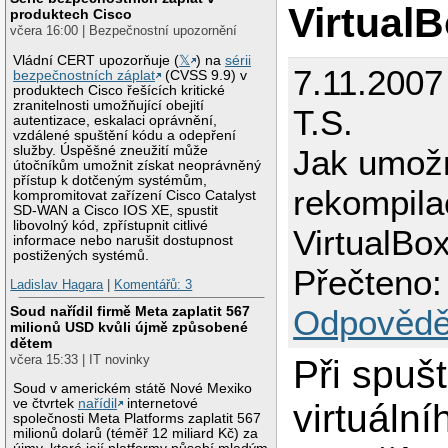
Virtual
produktech Cisco
včera 16:00 | Bezpečnostní upozornění
Vládní CERT upozorňuje (
𝕏
) na
sérii
7.11.2007
bezpečnostních záplat
(CVSS 9.9) v
produktech Cisco řešících kritické
zranitelnosti umožňující obejití
T.S.
autentizace, eskalaci oprávnění,
vzdálené spuštění kódu a odepření
služby. Úspěšné zneužití může
Jak umožn
útočníkům umožnit získat neoprávněný
přístup k dotčeným systémům,
rekompila
kompromitovat zařízení Cisco Catalyst
SD-WAN a Cisco IOS XE, spustit
libovolný kód, zpřístupnit citlivé
VirtualBo
informace nebo narušit dostupnost
postižených systémů.
Přečteno:
Ladislav Hagara
|
Komentářů: 3
Soud nařídil firmě Meta zaplatit 567
Odpovědě
milionů USD kvůli újmě způsobené
dětem
včera 15:33 | IT novinky
Při spuš
Soud v americkém státě Nové Mexiko
ve čtvrtek
nařídil
internetové
virtuální
společnosti Meta Platforms zaplatit 567
milionů dolarů (téměř 12 miliard Kč) za