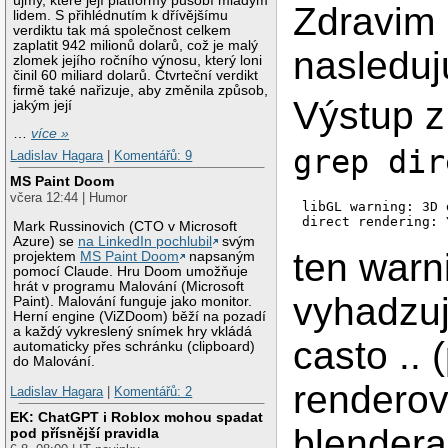
újmy, které její platformy působí mladým
Zdravim
lidem. S přihlédnutím k dřívějšímu
verdiktu tak má společnost celkem
zaplatit 942 milionů dolarů, což je malý
nasleduj
zlomek jejího ročního výnosu, který loni
činil 60 miliard dolarů. Čtvrteční verdikt
firmě také nařizuje, aby změnila způsob,
Výstup 
jakým její
…
více »
grep dir
Ladislav Hagara
|
Komentářů: 9
MS Paint Doom
včera 12:44 | Humor
libGL warning: 3D 
direct rendering: 
Mark Russinovich (CTO v Microsoft
Azure) se
na LinkedIn pochlubil
svým
ten warn
projektem
MS Paint Doom
napsaným
pomocí Claude. Hru Doom umožňuje
hrát v programu Malování (Microsoft
vyhadzuj
Paint). Malování funguje jako monitor.
Herní engine (ViZDoom) běží na pozadí
a každý vykreslený snímek hry vkládá
casto .. (
automaticky přes schránku (clipboard)
do Malování.
renderov
Ladislav Hagara
|
Komentářů: 2
EK: ChatGPT i Roblox mohou spadat
blendera 
pod přísnější pravidla