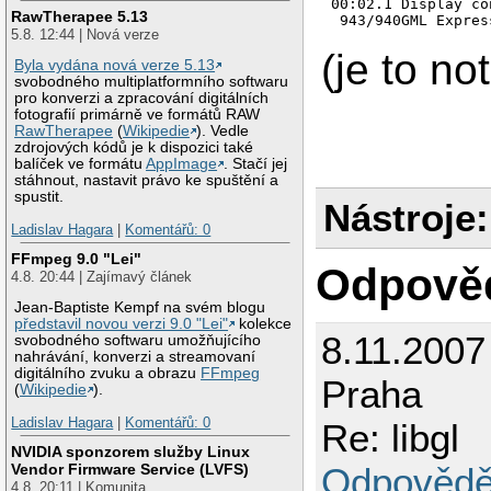
00:02.1 Display co
RawTherapee 5.13
 943/940GML Expres
5.8. 12:44 | Nová verze
(je to n
Byla vydána nová verze 5.13
svobodného multiplatformního softwaru
pro konverzi a zpracování digitálních
fotografií primárně ve formátů RAW
RawTherapee
(
Wikipedie
). Vedle
zdrojových kódů je k dispozici také
balíček ve formátu
AppImage
. Stačí jej
stáhnout, nastavit právo ke spuštění a
spustit.
Nástroje:
Ladislav Hagara
|
Komentářů: 0
FFmpeg 9.0 "Lei"
Odpově
4.8. 20:44 | Zajímavý článek
Jean-Baptiste Kempf na svém blogu
představil novou verzi 9.0 "Lei"
kolekce
8.11.2007
svobodného softwaru umožňujícího
nahrávání, konverzi a streamovaní
digitálního zvuku a obrazu
FFmpeg
Praha
(
Wikipedie
).
Ladislav Hagara
|
Komentářů: 0
Re: libgl
NVIDIA sponzorem služby Linux
Vendor Firmware Service (LVFS)
Odpovědě
4.8. 20:11 | Komunita