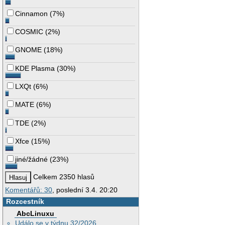
Cinnamon
(
7%
)
COSMIC
(
2%
)
GNOME
(
18%
)
KDE Plasma
(
30%
)
LXQt
(
6%
)
MATE
(
6%
)
TDE
(
2%
)
Xfce
(
15%
)
jiné/žádné
(
23%
)
Celkem 2350 hlasů
Komentářů: 30
, poslední 3.4. 20:20
Rozcestník
AbcLinuxu
Událo se v týdnu 32/2026