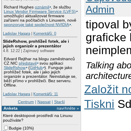
Admin
Richard Hughes
oznámil
, že službu
Linux Vendor Firmware Service (LVFS)
umožňující aktualizovat firmware
tipoval b
zařízení na počítačích s Linuxem, nově
sponzoruje také společnost NVIDIA
.
graficke 
Ladislav Hagara
|
Komentářů: 0
SlideRshow, prohlížeč fotek, ale i
jejich organizér a prezentátor
neimplem
4.8. 12:22 | Zajímavý software
Edvard Rejthar na blogu zaměstnanců
Talking abo
CZ.NIC
představil
svou aplikaci
SlideRshow
(
GitHub
). Funguje jako
prohlížeč fotek, ale i jako jejich
architectur
organizér a prezentátor. Neinstaluje se,
běží přímo v prohlížeči. Bez serveru.
Založit 
Offline.
Ladislav Hagara
|
Komentářů: 11
Tiskni
Sd
Centrum
|
Napsat
|
Starší
Anketa
navrhněte »
Které desktopové prostředí na Linuxu
používáte?
Budgie
(
10%
)