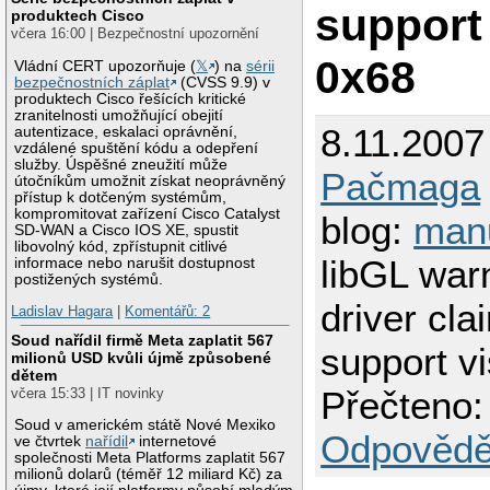
support
produktech Cisco
včera 16:00 | Bezpečnostní upozornění
0x68
Vládní CERT upozorňuje (
𝕏
) na
sérii
bezpečnostních záplat
(CVSS 9.9) v
produktech Cisco řešících kritické
zranitelnosti umožňující obejití
8.11.2007
autentizace, eskalaci oprávnění,
vzdálené spuštění kódu a odepření
služby. Úspěšné zneužití může
Pačmaga
útočníkům umožnit získat neoprávněný
přístup k dotčeným systémům,
kompromitovat zařízení Cisco Catalyst
blog:
man
SD-WAN a Cisco IOS XE, spustit
libovolný kód, zpřístupnit citlivé
libGL war
informace nebo narušit dostupnost
postižených systémů.
driver cla
Ladislav Hagara
|
Komentářů: 2
Soud nařídil firmě Meta zaplatit 567
support v
milionů USD kvůli újmě způsobené
dětem
Přečteno:
včera 15:33 | IT novinky
Soud v americkém státě Nové Mexiko
Odpovědě
ve čtvrtek
nařídil
internetové
společnosti Meta Platforms zaplatit 567
milionů dolarů (téměř 12 miliard Kč) za