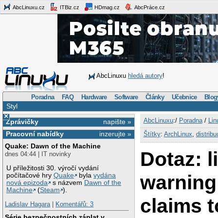
AbcLinuxu.cz
ITBiz.cz
HDmag.cz
AbcPráce.cz
AbcLinuxu
hledá autory
!
Poradna
FAQ
Hardware
Software
Články
Učebnice
Blog
Styl
×
AbcLinuxu
:/
Poradna
/
Lin
Zprávičky
napište »
Pracovní nabídky
inzerujte »
Štítky
:
ArchLinux
,
distribu
Quake: Dawn of the Machine
Dotaz: 
dnes 04:44 | IT novinky
U příležitosti 30. výročí vydání
warning
počítačové hry
Quake
byla
vydána
nová epizoda
s názvem
Dawn of the
Machine
(
Steam
).
claims t
Ladislav Hagara
|
Komentářů: 3
Série bezpečnostních záplat v