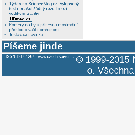
Týden na ScienceMag.cz: Vylepšený
test nenašel žádný rozdíl mezi
vodíkem a antiv
HDmag.cz
Kamery do bytu přinesou maximální
přehled o vaší domácnosti
Testovací novinka
Píšeme jinde
ISSN 1214-1267
www.czech-server.cz
© 1999-2015
o.
Všechna 