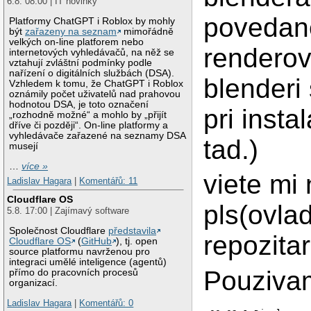
6.8. 08:00 | IT novinky
povedan
Platformy ChatGPT i Roblox by mohly
být
zařazeny na seznam
mimořádně
velkých on-line platforem nebo
renderov
internetových vyhledávačů, na něž se
vztahují zvláštní podmínky podle
nařízení o digitálních službách (DSA).
blenderi
Vzhledem k tomu, že ChatGPT i Roblox
oznámily počet uživatelů nad prahovou
hodnotou DSA, je toto označení
pri instal
„rozhodně možné“ a mohlo by „přijít
dříve či později“. On-line platformy a
vyhledávače zařazené na seznamy DSA
tad.)
musejí
…
více »
viete mi 
Ladislav Hagara
|
Komentářů: 11
Cloudflare OS
pls(ovla
5.8. 17:00 | Zajímavý software
Společnost Cloudflare
představila
repozita
Cloudflare OS
(
GitHub
), tj. open
source platformu navrženou pro
integraci umělé inteligence (agentů)
Pouzivam
přímo do pracovních procesů
organizací.
Ladislav Hagara
|
Komentářů: 0