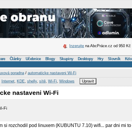
Inzerujte
na AbcPráce.cz od 950 Kč
are
Články
Učebnice
Blogy
Skupiny
Desktopy
Hry
Slovník
Kdo
uxová poradna
/
automaticke nastaveni Wi-Fi
,
Internet
,
KDE
,
shelly
,
sítě
,
Wi-Fi
,
Windows
Upravit
cke nastaveni Wi-Fi
i-Fi
si rozchodil pod linuxem (KUBUNTU 7.10) wifi... par dni mi to 