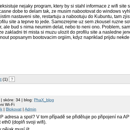
eksistuje nejaky program, ktery by si stahl informace z wifi site s
casne dobe to delam tak, ze musim nabootovat do windows vyhl
istim nastaveni site, restartuju a nabootuju do Kubuntu, tam zji
filu site a teprve to jede. Samozrejme uz sem zkousel ruzne sof
r, ale bud s nima neumim delat, nebo to neni ono. Problem, sa
ze zakladni tri mista si muzu ulozit do profilu site a nasledne je
vyhnout popsanym bootovacim orgiim, kdyz napriklad prijdu nekde
t
(1)
?
| skóre: 34 | blog:
PhaX_blog
ni Wi-Fi
nk
|
Blokovat
|
Admin
- IP adresa a spol? V tom případě se přiděluje po připojení na 
 eth0 (doplň svoji wifi).
 nějak musí jít...