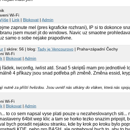
mik
aveni Wi-Fi
Výše
|
Link
|
Blokovat
|
Admin
 zapnute mel (pres kgraficke rozhrani), IP si to dokonce snad
branu jsem musel jit do windows. Navic uz smaotne prohledavan
uz samo o sobe nejake prapodivne.
ur
| skóre: 56 | blog:
Tady je Vencourovo
| Praha+západní Čechy
ni Wi-Fi
nk
|
Blokovat
|
Admin
řádek, iwconfig, iwlist atd. Snad 5 skriptů mam pro jednotlivé lo
álně 4 příkazy jsou snad potřeba při změně. Změna essid, kryp
jí nutně za příští hvězdou. Jsou uvnitř nás utkány do vláken, která nás spoju
ni Wi-Fi
nk
|
Blokovat
|
Admin
... to co sem napsal vyse plati pouze u nezaheslovanych siti...
staveny 64bit wep klic a tam se horko tezko snazim pripojit, 
al bych poradit nejakou stranku, kde by krok po kroku bylo pop
o prostredi KDE, nebo pro BASH, ale potreboval bych to, aby to 