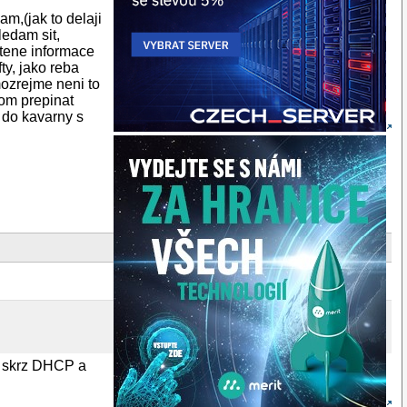
am,(jak to delaji
edam sit,
stene informace
ty, jako reba
mozrejme neni to
nom prepinat
 do kavarny s
AP skrz DHCP a