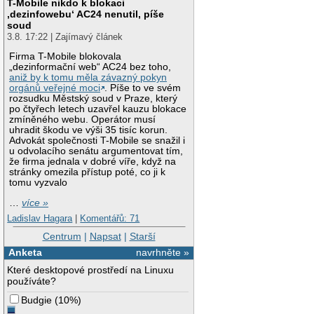
T-Mobile nikdo k blokaci
‚dezinfowebu‘ AC24 nenutil, píše
soud
3.8. 17:22 | Zajímavý článek
Firma T-Mobile blokovala
„dezinformační web“ AC24 bez toho,
aniž by k tomu měla závazný pokyn
orgánů veřejné moci
. Píše to ve svém
rozsudku Městský soud v Praze, který
po čtyřech letech uzavřel kauzu blokace
zmíněného webu. Operátor musí
uhradit škodu ve výši 35 tisíc korun.
Advokát společnosti T-Mobile se snažil i
u odvolacího senátu argumentovat tím,
že firma jednala v dobré víře, když na
stránky omezila přístup poté, co ji k
tomu vyzvalo
…
více »
Ladislav Hagara
|
Komentářů: 71
Centrum
|
Napsat
|
Starší
Anketa
navrhněte »
Které desktopové prostředí na Linuxu
používáte?
Budgie
(
10%
)