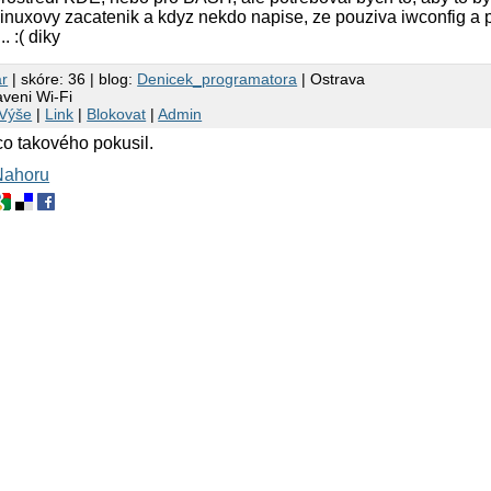
linuxovy zacatenik a kdyz nekdo napise, ze pouziva iwconfig a p
 :( diky
ar
| skóre: 36 | blog:
Denicek_programatora
| Ostrava
aveni Wi-Fi
Výše
|
Link
|
Blokovat
|
Admin
o takového pokusil.
Nahoru