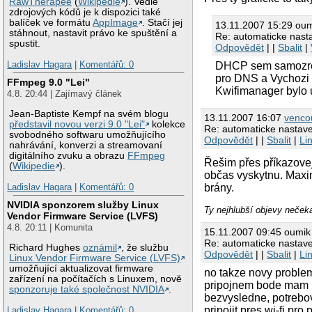
RawTherapee
(
Wikipedie
). Vedle
zdrojových kódů je k dispozici také
balíček ve formátu
AppImage
. Stačí jej
13.11.2007 15:29 ou
stáhnout, nastavit právo ke spuštění a
Re: automaticke nast
spustit.
Odpovědět
| |
Sbalit
|
Ladislav Hagara
|
Komentářů: 0
DHCP sem samozrejme
pro DNS a Vychozi 
FFmpeg 9.0 "Lei"
Kwifimanager bylo 
4.8. 20:44 | Zajímavý článek
Jean-Baptiste Kempf na svém blogu
13.11.2007 16:07
venco
představil novou verzi 9.0 "Lei"
kolekce
Re: automaticke nastave
svobodného softwaru umožňujícího
Odpovědět
| |
Sbalit
|
Li
nahrávání, konverzi a streamovaní
digitálního zvuku a obrazu
FFmpeg
Řešim přes příkazovej 
(
Wikipedie
).
občas vyskytnu. Maxim
Ladislav Hagara
|
Komentářů: 0
brány.
NVIDIA sponzorem služby Linux
Ty nejhlubší objevy nečeka
Vendor Firmware Service (LVFS)
4.8. 20:11 | Komunita
15.11.2007 09:45 oumik
Re: automaticke nastave
Richard Hughes
oznámil
, že službu
Odpovědět
| |
Sbalit
|
Li
Linux Vendor Firmware Service (LVFS)
umožňující aktualizovat firmware
no takze novy problem
zařízení na počítačích s Linuxem, nově
pripojnem bode mam na
sponzoruje také společnost NVIDIA
.
bezvysledne, potrebov
pripojit pres wi-fi pr
Ladislav Hagara
|
Komentářů: 0