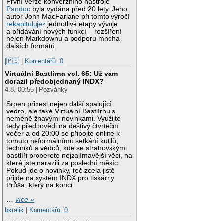
První verze konverzního nástroje
Pandoc
byla vydána před 20 lety. Jeho
autor John MacFarlane při tomto výročí
rekapituluje
jednotlivé etapy vývoje
a přidávání nových funkcí – rozšíření
nejen Markdownu a podporu mnoha
dalších formátů.
|🇵🇸
|
Komentářů: 0
Virtuální Bastlírna vol. 65: Už vám
dorazil předobjednaný INDX?
4.8. 00:55 | Pozvánky
Srpen přinesl nejen další spalující
vedro, ale také Virtuální Bastlírnu s
neméně žhavými novinkami. Využijte
tedy předpovědi na deštivý čtvrteční
večer a od 20:00 se připojte online k
tomuto neformálnímu setkání kutilů,
techniků a vědců, kde se strahovskými
bastlíři proberete nejzajímavější věci, na
které jste narazili za poslední měsíc.
Pokud jde o novinky, řeč zcela jistě
přijde na systém INDX pro tiskárny
Průša, který na konci
…
více »
bkralik
|
Komentářů: 0