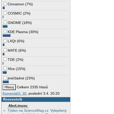
Cinnamon
(
7%
)
COSMIC
(
2%
)
GNOME
(
18%
)
KDE Plasma
(
30%
)
LXQt
(
6%
)
MATE
(
6%
)
TDE
(
2%
)
Xfce
(
15%
)
jiné/žádné
(
23%
)
Celkem 2335 hlasů
Komentářů: 30
, poslední 3.4. 20:20
Rozcestník
AbcLinuxu
Týden na ScienceMag.cz: Vylepšený