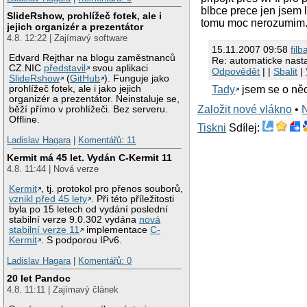
blbce prece jen jsem 
SlideRshow, prohlížeč fotek, ale i
tomu moc nerozumim...
jejich organizér a prezentátor
4.8. 12:22 | Zajímavý software
15.11.2007 09:58
filb
Edvard Rejthar na blogu zaměstnanců
Re: automaticke nast
CZ.NIC
představil
svou aplikaci
Odpovědět
| |
Sbalit
|
SlideRshow
(
GitHub
). Funguje jako
Tady
jsem se o něc
prohlížeč fotek, ale i jako jejich
organizér a prezentátor. Neinstaluje se,
Založit nové vlákno
•
běží přímo v prohlížeči. Bez serveru.
Offline.
Tiskni
Sdílej:
Ladislav Hagara
|
Komentářů: 11
Kermit má 45 let. Vydán C-Kermit 11
4.8. 11:44 | Nová verze
Kermit
, tj. protokol pro přenos souborů,
vznikl před 45 lety
. Při této příležitosti
byla po 15 letech od vydání poslední
stabilní verze 9.0.302 vydána
nová
stabilní verze 11
implementace
C-
Kermit
. S podporou IPv6.
Ladislav Hagara
|
Komentářů: 0
20 let Pandoc
4.8. 11:11 | Zajímavý článek