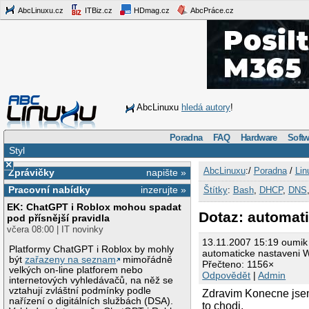
AbcLinuxu.cz
ITBiz.cz
HDmag.cz
AbcPráce.cz
AbcLinuxu
hledá autory
!
Poradna
FAQ
Hardware
Softw
Styl
×
AbcLinuxu
:/
Poradna
/
Lin
Zprávičky
napište »
Pracovní nabídky
inzerujte »
Štítky
:
Bash
,
DHCP
,
DNS
EK: ChatGPT i Roblox mohou spadat
Dotaz: automati
pod přísnější pravidla
včera 08:00 | IT novinky
13.11.2007 15:19 oumik
Platformy ChatGPT i Roblox by mohly
automaticke nastaveni W
být
zařazeny na seznam
mimořádně
Přečteno: 1156×
velkých on-line platforem nebo
Odpovědět
|
Admin
internetových vyhledávačů, na něž se
vztahují zvláštní podmínky podle
Zdravim Konecne jsem 
nařízení o digitálních službách (DSA).
to chodi.