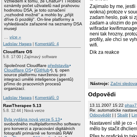
Vzhledem k tomu, že ChatGPT i Roblox
oznámily počet uživatelů nad prahovou
Zajimalo by me, jestli 
hodnotou DSA, je toto označení
wokna) protoze v sou
„rozhodně možné“ a mohlo by „přijít
zadam heslo, pak si zj
dříve či později“. On-line platformy a
zadam a ulozim do pro
vyhledávače zařazené na seznamy DSA
wifiradar kwifimanage
musejí
neni tak hrozny, proto
…
více »
profily, ale chci se 
Ladislav Hagara
|
Komentářů: 4
wifi.
Cloudflare OS
Dik za reakce
5.8. 17:00 | Zajímavý software
Společnost Cloudflare
představila
Cloudflare OS
(
GitHub
), tj. open
source platformu navrženou pro
integraci umělé inteligence (agentů)
Nástroje:
Začni sledova
přímo do pracovních procesů
organizací.
Odpovědi
Ladislav Hagara
|
Komentářů: 0
13.11.2007 15:22
phax7
RawTherapee 5.13
Re: automaticke nastave
5.8. 12:44 | Nová verze
Odpovědět
| |
Sbalit
|
Li
Byla vydána nová verze 5.13
Nastavení sítě je co 
svobodného multiplatformního softwaru
mělo by stačit dhclient
pro konverzi a zpracování digitálních
fotografií primárně ve formátů RAW
Přes ty grafické to taky