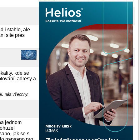
 i stahlo, ale
i site pres
kality, kde se
tování, adresy a
jí, nás všechny.
 na jednom
bohuzel
sano, jak se s
bylo napsano pro