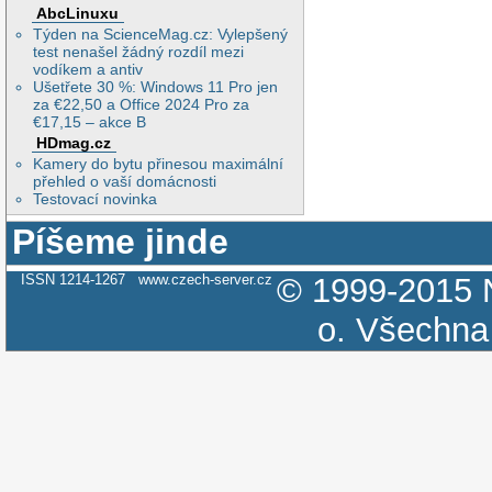
AbcLinuxu
Týden na ScienceMag.cz: Vylepšený
test nenašel žádný rozdíl mezi
vodíkem a antiv
Ušetřete 30 %: Windows 11 Pro jen
za €22,50 a Office 2024 Pro za
€17,15 – akce B
HDmag.cz
Kamery do bytu přinesou maximální
přehled o vaší domácnosti
Testovací novinka
Píšeme jinde
ISSN 1214-1267
www.czech-server.cz
© 1999-2015
o.
Všechna 