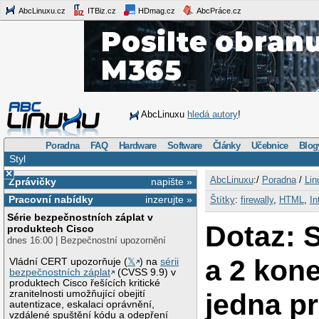
AbcLinuxu.cz
ITBiz.cz
HDmag.cz
AbcPráce.cz
AbcLinuxu
hledá autory
!
Poradna
FAQ
Hardware
Software
Články
Učebnice
Blog
Styl
×
AbcLinuxu
:/
Poradna
/
Lin
Zprávičky
napište »
Pracovní nabídky
inzerujte »
Štítky
:
firewally
,
HTML
,
In
Série bezpečnostních záplat v
Dotaz: 
produktech Cisco
dnes 16:00 | Bezpečnostní upozornění
a 2 kone
Vládní CERT upozorňuje (
𝕏
) na
sérii
bezpečnostních záplat
(CVSS 9.9) v
produktech Cisco řešících kritické
jedna pr
zranitelnosti umožňující obejití
autentizace, eskalaci oprávnění,
vzdálené spuštění kódu a odepření