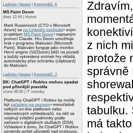
Zdravím
Ladislav Hagara
|
Komentářů: 6
MS Paint Doom
momentá
dnes 12:44 | Humor
Mark Russinovich (CTO v Microsoft
konektiv
Azure) se
na LinkedIn pochlubil
svým
projektem
MS Paint Doom
napsaným
pomocí Claude. Hru Doom umožňuje
z nich mi
hrát v programu Malování (Microsoft
Paint). Malování funguje jako monitor.
Herní engine (ViZDoom) běží na pozadí
protože
a každý vykreslený snímek hry vkládá
automaticky přes schránku (clipboard)
do Malování.
správně 
Ladislav Hagara
|
Komentářů: 2
shorewal
EK: ChatGPT i Roblox mohou spadat
pod přísnější pravidla
včera 08:00 | IT novinky
respekti
Platformy ChatGPT i Roblox by mohly
být
zařazeny na seznam
mimořádně
tabulku.
velkých on-line platforem nebo
internetových vyhledávačů, na něž se
vztahují zvláštní podmínky podle
má takto
nařízení o digitálních službách (DSA).
Vzhledem k tomu, že ChatGPT i Roblox
oznámily počet uživatelů nad prahovou