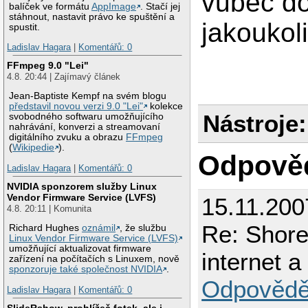
vůbec do
balíček ve formátu
AppImage
. Stačí jej
stáhnout, nastavit právo ke spuštění a
jakoukol
spustit.
Ladislav Hagara
|
Komentářů: 0
FFmpeg 9.0 "Lei"
4.8. 20:44 | Zajímavý článek
Jean-Baptiste Kempf na svém blogu
představil novou verzi 9.0 "Lei"
kolekce
Nástroje:
svobodného softwaru umožňujícího
nahrávání, konverzi a streamovaní
digitálního zvuku a obrazu
FFmpeg
(
Wikipedie
).
Odpově
Ladislav Hagara
|
Komentářů: 0
NVIDIA sponzorem služby Linux
Vendor Firmware Service (LVFS)
15.11.200
4.8. 20:11 | Komunita
Re: Shorew
Richard Hughes
oznámil
, že službu
Linux Vendor Firmware Service (LVFS)
umožňující aktualizovat firmware
internet a
zařízení na počítačích s Linuxem, nově
sponzoruje také společnost NVIDIA
.
Odpovědě
Ladislav Hagara
|
Komentářů: 0
SlideRshow, prohlížeč fotek, ale i