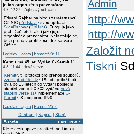
Admin
jejich organizér a prezentátor
4.8. 12:22 | Zajímavý software
http://w
Edvard Rejthar na blogu zaměstnanců
CZ.NIC
představil
svou aplikaci
SlideRshow
(
GitHub
). Funguje jako
http://w
prohlížeč fotek, ale i jako jejich
organizér a prezentátor. Neinstaluje se,
běží přímo v prohlížeči. Bez serveru.
Offline.
Založit 
Ladislav Hagara
|
Komentářů: 11
Tiskni
Sd
Kermit má 45 let. Vydán C-Kermit 11
4.8. 11:44 | Nová verze
Kermit
, tj. protokol pro přenos souborů,
vznikl před 45 lety
. Při této příležitosti
byla po 15 letech od vydání poslední
stabilní verze 9.0.302 vydána
nová
stabilní verze 11
implementace
C-
Kermit
. S podporou IPv6.
Ladislav Hagara
|
Komentářů: 0
Centrum
|
Napsat
|
Starší
Anketa
navrhněte »
Které desktopové prostředí na Linuxu
používáte?