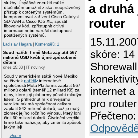
služby. Úspěšné zneužití může
a druhá 
útočníkům umožnit získat neoprávněný
přístup k dotčeným systémům,
kompromitovat zařízení Cisco Catalyst
router
SD-WAN a Cisco IOS XE, spustit
libovolný kód, zpřístupnit citlivé
informace nebo narušit dostupnost
postižených systémů.
15.11.200
Ladislav Hagara
|
Komentářů: 1
skóre: 14 
Soud nařídil firmě Meta zaplatit 567
milionů USD kvůli újmě způsobené
dětem
Shorewall
dnes 15:33 | IT novinky
konektivit
Soud v americkém státě Nové Mexiko
ve čtvrtek
nařídil
internetové
společnosti Meta Platforms zaplatit 567
internet a
milionů dolarů (téměř 12 miliard Kč) za
újmy, které její platformy působí mladým
lidem. S přihlédnutím k dřívějšímu
pro router
verdiktu tak má společnost celkem
zaplatit 942 milionů dolarů, což je malý
Přečteno:
zlomek jejího ročního výnosu, který loni
činil 60 miliard dolarů. Čtvrteční verdikt
firmě také nařizuje, aby změnila způsob,
Odpovědě
jakým její
…
více »