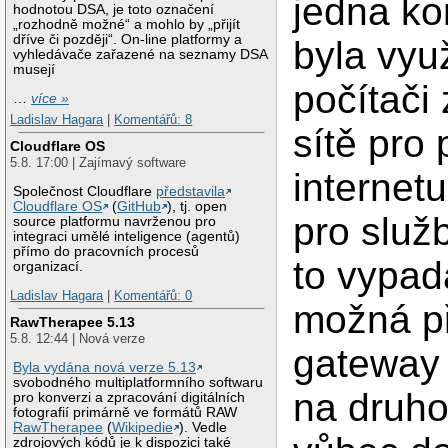
jedna ko
hodnotou DSA, je toto označení
„rozhodně možné“ a mohlo by „přijít
dříve či později“. On-line platformy a
byla vyu
vyhledávače zařazené na seznamy DSA
musejí
počítači 
…
více »
Ladislav Hagara
|
Komentářů: 8
sítě pro 
Cloudflare OS
5.8. 17:00 | Zajímavý software
internetu
Společnost Cloudflare
představila
Cloudflare OS
(
GitHub
), tj. open
pro služb
source platformu navrženou pro
integraci umělé inteligence (agentů)
přímo do pracovních procesů
to vypad
organizací.
Ladislav Hagara
|
Komentářů: 0
možná př
RawTherapee 5.13
5.8. 12:44 | Nová verze
gateway 
Byla vydána nová verze 5.13
svobodného multiplatformního softwaru
na druho
pro konverzi a zpracování digitálních
fotografií primárně ve formátů RAW
RawTherapee
(
Wikipedie
). Vedle
zdrojových kódů je k dispozici také