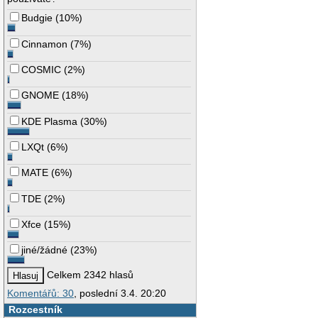
Budgie
(
10%
)
Cinnamon
(
7%
)
COSMIC
(
2%
)
GNOME
(
18%
)
KDE Plasma
(
30%
)
LXQt
(
6%
)
MATE
(
6%
)
TDE
(
2%
)
Xfce
(
15%
)
jiné/žádné
(
23%
)
Celkem 2342 hlasů
Komentářů: 30
, poslední 3.4. 20:20
Rozcestník