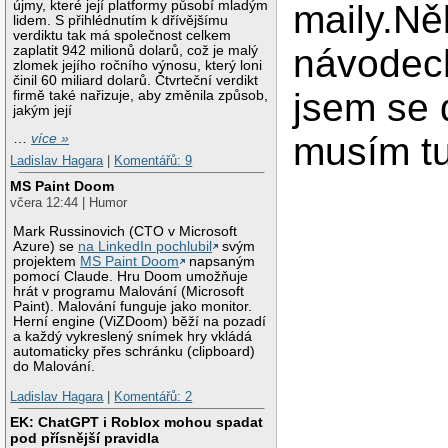
újmy, které její platformy působí mladým
maily.Ně
lidem. S přihlédnutím k dřívějšímu
verdiktu tak má společnost celkem
návodech
zaplatit 942 milionů dolarů, což je malý
zlomek jejího ročního výnosu, který loni
činil 60 miliard dolarů. Čtvrteční verdikt
jsem se 
firmě také nařizuje, aby změnila způsob,
jakým její
musím t
…
více »
Ladislav Hagara
|
Komentářů: 9
MS Paint Doom
včera 12:44 | Humor
Mark Russinovich (CTO v Microsoft
Azure) se
na LinkedIn pochlubil
svým
projektem
MS Paint Doom
napsaným
pomocí Claude. Hru Doom umožňuje
hrát v programu Malování (Microsoft
Paint). Malování funguje jako monitor.
Herní engine (ViZDoom) běží na pozadí
a každý vykreslený snímek hry vkládá
automaticky přes schránku (clipboard)
do Malování.
Ladislav Hagara
|
Komentářů: 2
EK: ChatGPT i Roblox mohou spadat
pod přísnější pravidla