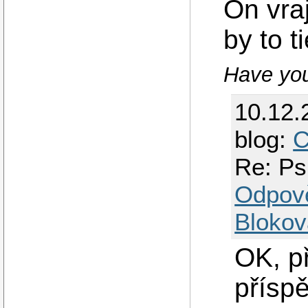
On vra
by to t
Have you 
10.12.
blog:
C
Re: Ps
Odpov
Blokov
OK, p
přísp