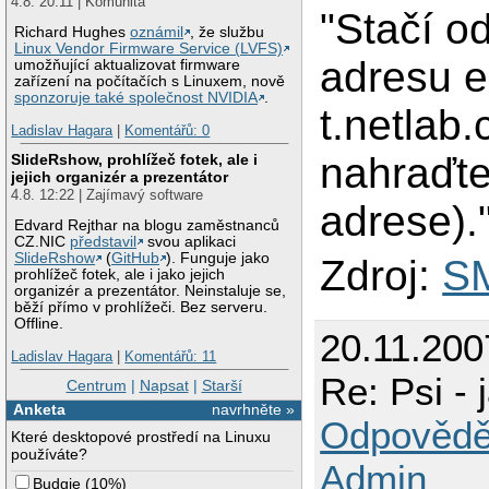
4.8. 20:11 | Komunita
"Stačí o
Richard Hughes
oznámil
, že službu
Linux Vendor Firmware Service (LVFS)
adresu 
umožňující aktualizovat firmware
zařízení na počítačích s Linuxem, nově
sponzoruje také společnost NVIDIA
.
t.netlab
Ladislav Hagara
|
Komentářů: 0
nahraďte
SlideRshow, prohlížeč fotek, ale i
jejich organizér a prezentátor
4.8. 12:22 | Zajímavý software
adrese).
Edvard Rejthar na blogu zaměstnanců
CZ.NIC
představil
svou aplikaci
SlideRshow
(
GitHub
). Funguje jako
Zdroj:
SM
prohlížeč fotek, ale i jako jejich
organizér a prezentátor. Neinstaluje se,
běží přímo v prohlížeči. Bez serveru.
Offline.
20.11.200
Ladislav Hagara
|
Komentářů: 11
Re: Psi -
Centrum
|
Napsat
|
Starší
Anketa
navrhněte »
Odpovědě
Které desktopové prostředí na Linuxu
používáte?
Admin
Budgie
(
10%
)