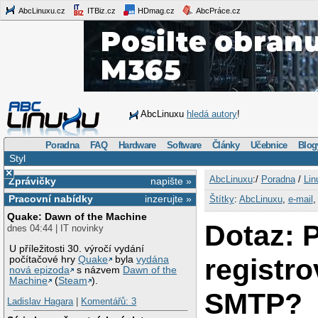
AbcLinuxu.cz
ITBiz.cz
HDmag.cz
AbcPráce.cz
AbcLinuxu
hledá autory
!
Poradna
FAQ
Hardware
Software
Články
Učebnice
Blog
Styl
×
AbcLinuxu
:/
Poradna
/
Lin
Zprávičky
napište »
Pracovní nabídky
inzerujte »
Štítky
:
AbcLinuxu
,
e-mail
Quake: Dawn of the Machine
Dotaz: P
dnes 04:44 | IT novinky
U příležitosti 30. výročí vydání
registro
počítačové hry
Quake
byla
vydána
nová epizoda
s názvem
Dawn of the
Machine
(
Steam
).
SMTP?
Ladislav Hagara
|
Komentářů: 3