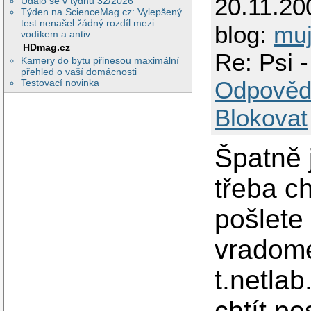
20.11.20
Událo se v týdnu 32/2026
Týden na ScienceMag.cz: Vylepšený
test nenašel žádný rozdíl mezi
blog:
muj
vodíkem a antiv
HDmag.cz
Re: Psi 
Kamery do bytu přinesou maximální
přehled o vaší domácnosti
Odpověd
Testovací novinka
Blokovat
Špatně 
třeba ch
pošlete
vradom
t.netla
chtít po