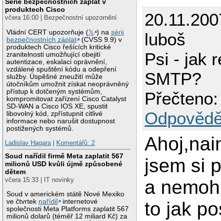
Série bezpečnostních záplat v
produktech Cisco
20.11.200
včera 16:00 | Bezpečnostní upozornění
Vládní CERT upozorňuje (
𝕏
) na
sérii
luboš
bezpečnostních záplat
(CVSS 9.9) v
produktech Cisco řešících kritické
Psi - jak 
zranitelnosti umožňující obejití
autentizace, eskalaci oprávnění,
vzdálené spuštění kódu a odepření
SMTP?
služby. Úspěšné zneužití může
útočníkům umožnit získat neoprávněný
přístup k dotčeným systémům,
Přečteno:
kompromitovat zařízení Cisco Catalyst
SD-WAN a Cisco IOS XE, spustit
Odpovědě
libovolný kód, zpřístupnit citlivé
informace nebo narušit dostupnost
postižených systémů.
Ahoj,nai
Ladislav Hagara
|
Komentářů: 2
Soud nařídil firmě Meta zaplatit 567
jsem si 
milionů USD kvůli újmě způsobené
dětem
včera 15:33 | IT novinky
a nemohu
Soud v americkém státě Nové Mexiko
ve čtvrtek
nařídil
internetové
to jak po
společnosti Meta Platforms zaplatit 567
milionů dolarů (téměř 12 miliard Kč) za