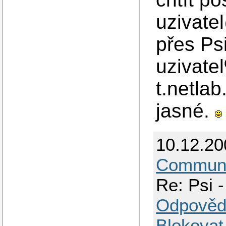
uzivat
přes Ps
uzivat
t.netlab
jasné.
10.12.2
Communi
Re: Psi 
Odpověd
Blokovat