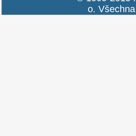
o.
Všechna 