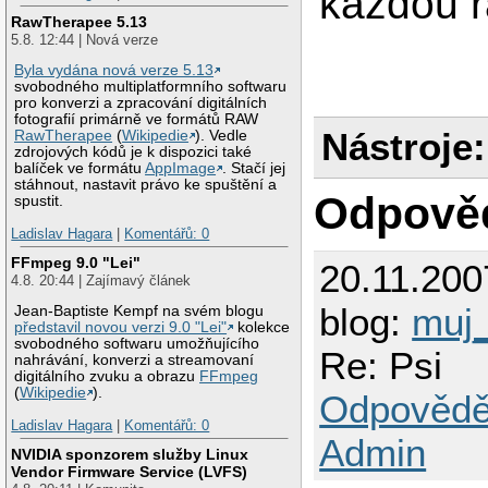
každou r
RawTherapee 5.13
5.8. 12:44 | Nová verze
Byla vydána nová verze 5.13
svobodného multiplatformního softwaru
pro konverzi a zpracování digitálních
fotografií primárně ve formátů RAW
Nástroje:
RawTherapee
(
Wikipedie
). Vedle
zdrojových kódů je k dispozici také
balíček ve formátu
AppImage
. Stačí jej
stáhnout, nastavit právo ke spuštění a
Odpově
spustit.
Ladislav Hagara
|
Komentářů: 0
FFmpeg 9.0 "Lei"
20.11.200
4.8. 20:44 | Zajímavý článek
blog:
muj
Jean-Baptiste Kempf na svém blogu
představil novou verzi 9.0 "Lei"
kolekce
svobodného softwaru umožňujícího
Re: Psi
nahrávání, konverzi a streamovaní
digitálního zvuku a obrazu
FFmpeg
(
Wikipedie
).
Odpovědě
Ladislav Hagara
|
Komentářů: 0
Admin
NVIDIA sponzorem služby Linux
Vendor Firmware Service (LVFS)