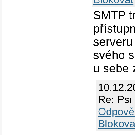
SMTP tr
přístup
server
svého s
u sebe 
10.12.2
Re: Psi
Odpově
Blokova