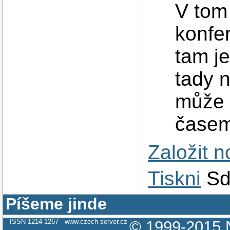
V tom 
konfe
tam j
tady 
může 
časem
Založit 
Tiskni
Sd
Píšeme jinde
ISSN 1214-1267
www.czech-server.cz
© 1999-2015