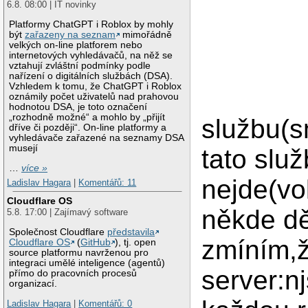
6.8. 08:00 | IT novinky
Platformy ChatGPT i Roblox by mohly
být
zařazeny na seznam
mimořádně
velkých on-line platforem nebo
internetových vyhledávačů, na něž se
vztahují zvláštní podmínky podle
nařízení o digitálních službách (DSA).
Vzhledem k tomu, že ChatGPT i Roblox
oznámily počet uživatelů nad prahovou
hodnotou DSA, je toto označení
„rozhodně možné“ a mohlo by „přijít
službu(s
dříve či později“. On-line platformy a
vyhledávače zařazené na seznamy DSA
musejí
tato služ
…
více »
nejde(vo
Ladislav Hagara
|
Komentářů: 11
Cloudflare OS
někde dě
5.8. 17:00 | Zajímavý software
Společnost Cloudflare
představila
zmíním,ž
Cloudflare OS
(
GitHub
), tj. open
source platformu navrženou pro
integraci umělé inteligence (agentů)
server:nj
přímo do pracovních procesů
organizací.
Ladislav Hagara
|
Komentářů: 0