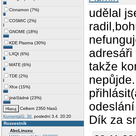
udělal js
Cinnamon
(
7%
)
COSMIC
(
2%
)
radil,boh
GNOME
(
18%
)
nefunguj
KDE Plasma
(
30%
)
adresáři
LXQt
(
6%
)
takže ko
MATE
(
6%
)
nepůjde.
TDE
(
2%
)
Xfce
(
15%
)
přihlásit
jiné/žádné
(
23%
)
odeslání
Celkem 2350 hlasů
Dík za s
Komentářů: 30
, poslední 3.4. 20:20
Rozcestník
AbcLinuxu