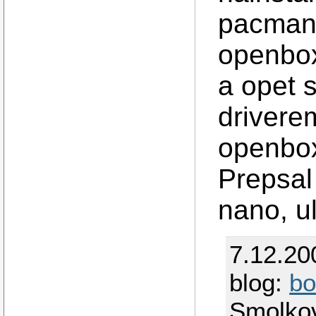
pacman
openbox
a opet s
drivere
openbox 
Prepsal
nano, ul
7.12.20
blog:
bo
Smolko