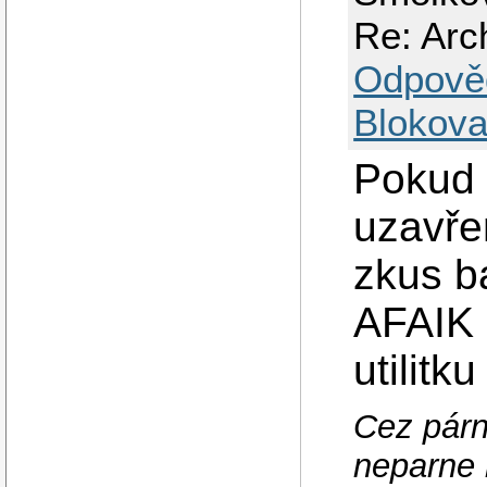
Re: Arc
Odpově
Blokova
Pokud 
uzavře
zkus b
AFAIK 
utilitk
Cez párn
neparne 