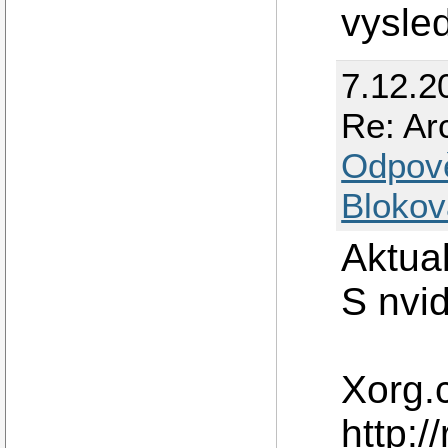
vysled
7.12.2
Re: Ar
Odpov
Blokov
Aktual
S nvid
Xorg.
http:/