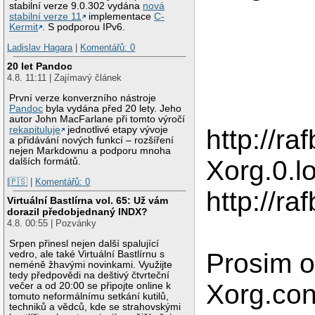
stabilní verze 9.0.302 vydána
nová
stabilní verze 11
implementace
C-
Kermit
. S podporou IPv6.
Ladislav Hagara
|
Komentářů: 0
20 let Pandoc
4.8. 11:11 | Zajímavý článek
První verze konverzního nástroje
Pandoc
byla vydána před 20 lety. Jeho
autor John MacFarlane při tomto výročí
rekapituluje
jednotlivé etapy vývoje
http://r
a přidávání nových funkcí – rozšíření
nejen Markdownu a podporu mnoha
Xorg.0.lo
dalších formátů.
|🇵🇸
|
Komentářů: 0
http://ra
Virtuální Bastlírna vol. 65: Už vám
dorazil předobjednaný INDX?
4.8. 00:55 | Pozvánky
Srpen přinesl nejen další spalující
Prosim o
vedro, ale také Virtuální Bastlírnu s
neméně žhavými novinkami. Využijte
tedy předpovědi na deštivý čtvrteční
Xorg.con
večer a od 20:00 se připojte online k
tomuto neformálnímu setkání kutilů,
techniků a vědců, kde se strahovskými