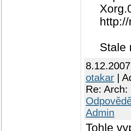
Xorg.
http:/
Stale 
8.12.200
otakar
| A
Re: Arch: 
Odpovědě
Admin
Tohle vy