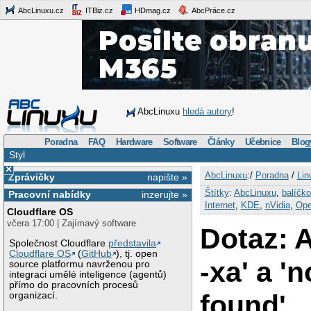
AbcLinuxu.cz
ITBiz.cz
HDmag.cz
AbcPráce.cz
AbcLinuxu
hledá autory
!
Poradna
FAQ
Hardware
Software
Články
Učebnice
Blog
Styl
×
AbcLinuxu
:/
Poradna
/
Lin
Zprávičky
napište »
Štítky
:
AbcLinuxu
,
balíčk
Pracovní nabídky
inzerujte »
Internet
,
KDE
,
nVidia
,
Ope
Cloudflare OS
včera 17:00 | Zajímavý software
Dotaz: 
Společnost Cloudflare
představila
Cloudflare OS
(
GitHub
), tj. open
-xa' a '
source platformu navrženou pro
integraci umělé inteligence (agentů)
přímo do pracovních procesů
found'
organizací.