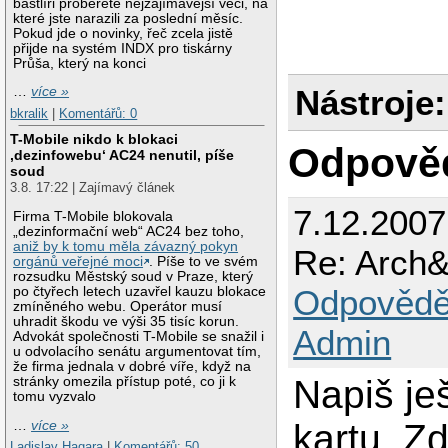
bastlíři proberete nejzajímavější věci, na
které jste narazili za poslední měsíc.
Pokud jde o novinky, řeč zcela jistě
přijde na systém INDX pro tiskárny
Průša, který na konci
Nástroje:
…
více »
bkralik
|
Komentářů: 0
T-Mobile nikdo k blokaci
Odpově
‚dezinfowebu‘ AC24 nenutil, píše
soud
3.8. 17:22 | Zajímavý článek
7.12.200
Firma T-Mobile blokovala
„dezinformační web“ AC24 bez toho,
aniž by k tomu měla závazný pokyn
Re: Arch
orgánů veřejné moci
. Píše to ve svém
rozsudku Městský soud v Praze, který
Odpovědě
po čtyřech letech uzavřel kauzu blokace
zmíněného webu. Operátor musí
uhradit škodu ve výši 35 tisíc korun.
Admin
Advokát společnosti T-Mobile se snažil i
u odvolacího senátu argumentovat tím,
že firma jednala v dobré víře, když na
Napiš je
stránky omezila přístup poté, co ji k
tomu vyzvalo
kartu. Z
…
více »
Ladislav Hagara
|
Komentářů: 50