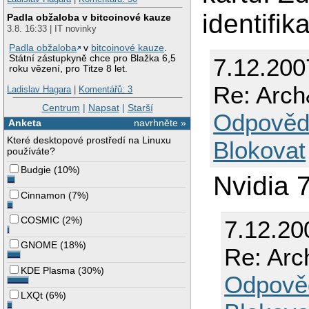
identifika
Padla obžaloba v bitcoinové kauze
3.8. 16:33 | IT novinky
Padla obžaloba
v
bitcoinové kauze
.
Státní zástupkyně chce pro Blažka 6,5
7.12.200
roku vězení, pro Titze 8 let.
Re: Arc
Ladislav Hagara
|
Komentářů: 3
Centrum
|
Napsat
|
Starší
Odpověd
Anketa
navrhněte »
Které desktopové prostředí na Linuxu
Blokovat
používáte?
Budgie
(
10%
)
Nvidia 
Cinnamon
(
7%
)
COSMIC
(
2%
)
7.12.20
GNOME
(
18%
)
Re: Arc
KDE Plasma
(
30%
)
Odpově
LXQt
(
6%
)