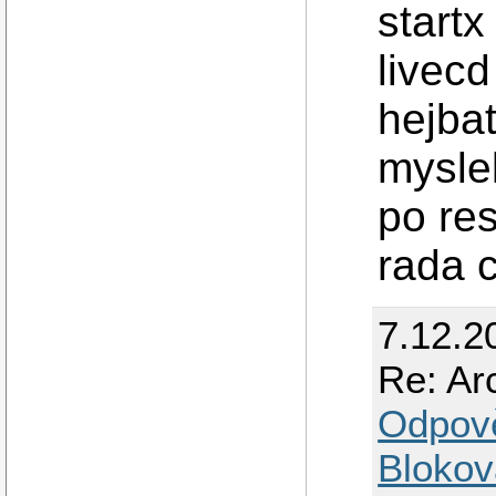
start
livec
hejba
mysle
po re
rada 
7.12.2
Re: Ar
Odpov
Blokov