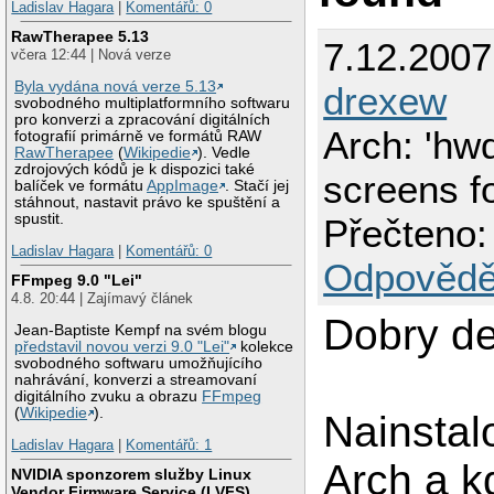
Ladislav Hagara
|
Komentářů: 0
RawTherapee 5.13
7.12.2007
včera 12:44 | Nová verze
Byla vydána nová verze 5.13
drexew
svobodného multiplatformního softwaru
pro konverzi a zpracování digitálních
Arch: 'hwd
fotografií primárně ve formátů RAW
RawTherapee
(
Wikipedie
). Vedle
zdrojových kódů je k dispozici také
screens f
balíček ve formátu
AppImage
. Stačí jej
stáhnout, nastavit právo ke spuštění a
spustit.
Přečteno:
Ladislav Hagara
|
Komentářů: 0
Odpovědě
FFmpeg 9.0 "Lei"
4.8. 20:44 | Zajímavý článek
Dobry de
Jean-Baptiste Kempf na svém blogu
představil novou verzi 9.0 "Lei"
kolekce
svobodného softwaru umožňujícího
nahrávání, konverzi a streamovaní
digitálního zvuku a obrazu
FFmpeg
(
Wikipedie
).
Nainstal
Ladislav Hagara
|
Komentářů: 1
Arch a 
NVIDIA sponzorem služby Linux
Vendor Firmware Service (LVFS)