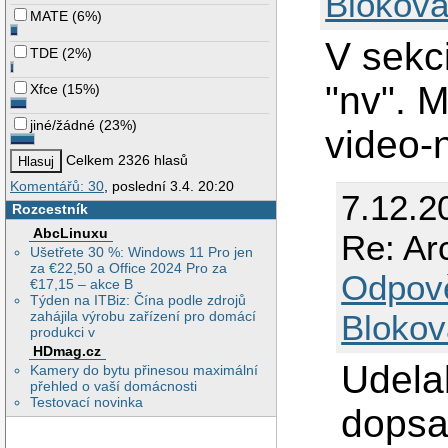
Blokova
MATE
(
6%
)
V sekc
TDE
(
2%
)
"nv". M
Xfce
(
15%
)
jiné/žádné
(
23%
)
video-
Celkem 2326 hlasů
Komentářů: 30
, poslední 3.4. 20:20
7.12.2
Rozcestník
AbcLinuxu
Re: Ar
Ušetřete 30 %: Windows 11 Pro jen
za €22,50 a Office 2024 Pro za
Odpov
€17,15 – akce B
Týden na ITBiz: Čína podle zdrojů
zahájila výrobu zařízení pro domácí
Blokov
produkci v
HDmag.cz
Udelal
Kamery do bytu přinesou maximální
přehled o vaší domácnosti
Testovací novinka
dopsa