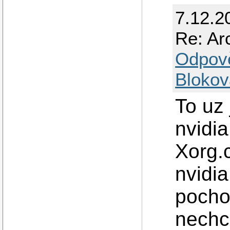
7.12.2
Re: Ar
Odpov
Blokov
To uz
nvidia
Xorg.c
nvidi
pochop
nechc