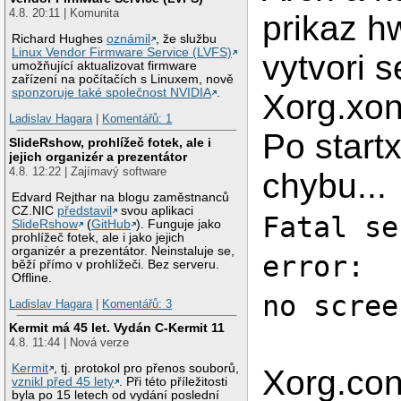
4.8. 20:11 | Komunita
prikaz h
Richard Hughes
oznámil
, že službu
Linux Vendor Firmware Service (LVFS)
vytvori s
umožňující aktualizovat firmware
zařízení na počítačích s Linuxem, nově
sponzoruje také společnost NVIDIA
.
Xorg.xon
Ladislav Hagara
|
Komentářů: 1
Po start
SlideRshow, prohlížeč fotek, ale i
jejich organizér a prezentátor
4.8. 12:22 | Zajímavý software
chybu...
Edvard Rejthar na blogu zaměstnanců
CZ.NIC
představil
svou aplikaci
Fatal se
SlideRshow
(
GitHub
). Funguje jako
prohlížeč fotek, ale i jako jejich
organizér a prezentátor. Neinstaluje se,
error:
běží přímo v prohlížeči. Bez serveru.
Offline.
no scree
Ladislav Hagara
|
Komentářů: 3
Kermit má 45 let. Vydán C-Kermit 11
4.8. 11:44 | Nová verze
Kermit
, tj. protokol pro přenos souborů,
Xorg.con
vznikl před 45 lety
. Při této příležitosti
byla po 15 letech od vydání poslední