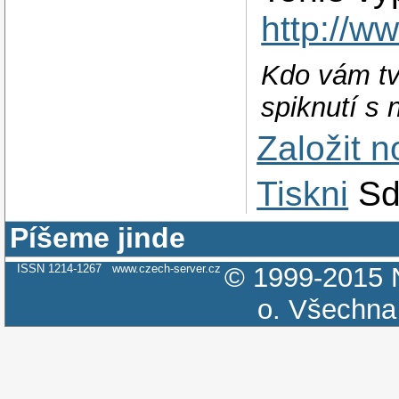
http://w
Kdo vám tvr
spiknutí s 
Založit 
Tiskni
Sd
Píšeme jinde
ISSN 1214-1267
www.czech-server.cz
© 1999-2015
o.
Všechna 