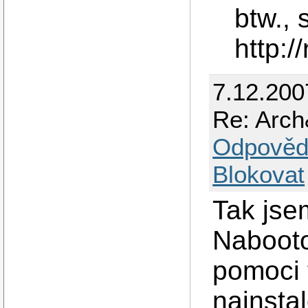
btw., 
http:/
7.12.200
Re: Arc
Odpověd
Blokovat
Tak jse
Nabooto
pomoci f
nainsta