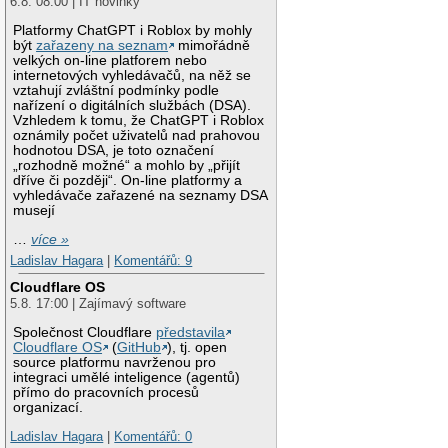
6.8. 08:00 | IT novinky
Platformy ChatGPT i Roblox by mohly
být
zařazeny na seznam
mimořádně
velkých on-line platforem nebo
internetových vyhledávačů, na něž se
vztahují zvláštní podmínky podle
nařízení o digitálních službách (DSA).
Vzhledem k tomu, že ChatGPT i Roblox
oznámily počet uživatelů nad prahovou
hodnotou DSA, je toto označení
„rozhodně možné“ a mohlo by „přijít
dříve či později“. On-line platformy a
vyhledávače zařazené na seznamy DSA
musejí
…
více »
Ladislav Hagara
|
Komentářů: 9
Cloudflare OS
5.8. 17:00 | Zajímavý software
Společnost Cloudflare
představila
Cloudflare OS
(
GitHub
), tj. open
source platformu navrženou pro
integraci umělé inteligence (agentů)
přímo do pracovních procesů
organizací.
Ladislav Hagara
|
Komentářů: 0