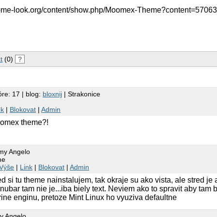
gnome-look.org/content/show.php/Moomex-Theme?content=5706
t
(0)
?
óre: 17 | blog:
bloxnij
| Strakonice
nk
|
Blokovat
|
Admin
oomex theme?!
my Angelo
me
Výše
|
Link
|
Blokovat
|
Admin
ked si tu theme nainstalujem, tak okraje su ako vista, ale stred j
ubar tam nie je...iba biely text. Neviem ako to spravit aby tam b
rine enginu, pretoze Mint Linux ho vyuziva defaultne
y Angelo