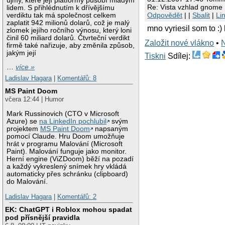
újmy, které její platformy působí mladým
Re: Vista vzhlad gnome
lidem. S přihlédnutím k dřívějšímu
Odpovědět
| |
Sbalit
|
Li
verdiktu tak má společnost celkem
zaplatit 942 milionů dolarů, což je malý
mno vyriesil som to :)
zlomek jejího ročního výnosu, který loni
činil 60 miliard dolarů. Čtvrteční verdikt
Založit nové vlákno
•
firmě také nařizuje, aby změnila způsob,
jakým její
Tiskni
Sdílej:
…
více »
Ladislav Hagara
|
Komentářů: 8
MS Paint Doom
včera 12:44 | Humor
Mark Russinovich (CTO v Microsoft
Azure) se
na LinkedIn pochlubil
svým
projektem
MS Paint Doom
napsaným
pomocí Claude. Hru Doom umožňuje
hrát v programu Malování (Microsoft
Paint). Malování funguje jako monitor.
Herní engine (ViZDoom) běží na pozadí
a každý vykreslený snímek hry vkládá
automaticky přes schránku (clipboard)
do Malování.
Ladislav Hagara
|
Komentářů: 2
EK: ChatGPT i Roblox mohou spadat
pod přísnější pravidla