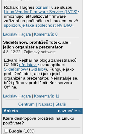
Richard Hughes
oznámil
, že službu
Linux Vendor Firmware Service (LVFS)
umožňující aktualizovat firmware
zařízení na počítačích s Linuxem, nově
sponzoruje také společnost NVIDIA
.
Ladislav Hagara
|
Komentářů: 0
SlideRshow, prohlížeč fotek, ale i
jejich organizér a prezentátor
4.8. 12:22 | Zajímavý software
Edvard Rejthar na blogu zaměstnanců
CZ.NIC
představil
svou aplikaci
SlideRshow
(
GitHub
). Funguje jako
prohlížeč fotek, ale i jako jejich
organizér a prezentátor. Neinstaluje se,
běží přímo v prohlížeči. Bez serveru.
Offline.
Ladislav Hagara
|
Komentářů: 11
Centrum
|
Napsat
|
Starší
Anketa
navrhněte »
Které desktopové prostředí na Linuxu
používáte?
Budgie
(
10%
)