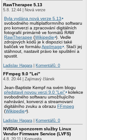
RawTherapee 5.13
5.8. 12:44 | Nová verze
Byla vydána nová verze 5.13
svobodného multiplatformního softwaru
pro konverzi a zpracování digitálních
fotografií primárně ve formátů RAW
RawTherapee
(
Wikipedie
). Vedle
zdrojových kódů je k dispozici také
balíček ve formátu
AppImage
. Stačí jej
stáhnout, nastavit právo ke spuštění a
spustit.
Ladislav Hagara
|
Komentářů: 0
FFmpeg 9.0 "Lei"
4.8. 20:44 | Zajímavý článek
Jean-Baptiste Kempf na svém blogu
představil novou verzi 9.0 "Lei"
kolekce
svobodného softwaru umožňujícího
nahrávání, konverzi a streamovaní
digitálního zvuku a obrazu
FFmpeg
(
Wikipedie
).
Ladislav Hagara
|
Komentářů: 0
NVIDIA sponzorem služby Linux
Vendor Firmware Service (LVFS)
4.8. 20:11 | Komunita