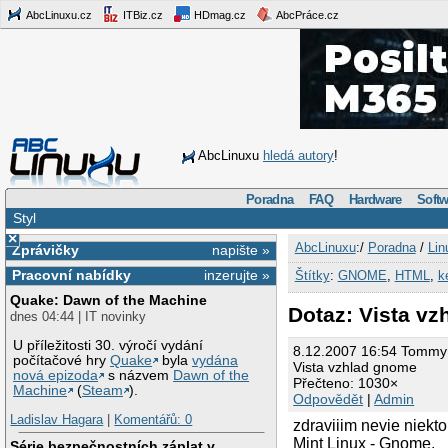
AbcLinuxu.cz
ITBiz.cz
HDmag.cz
AbcPráce.cz
AbcLinuxu
hledá autory
!
Poradna
FAQ
Hardware
Softw
Styl
×
AbcLinuxu
:/
Poradna
/
Lin
Zprávičky
napište »
Pracovní nabídky
inzerujte »
Štítky
:
GNOME
,
HTML
,
k
Quake: Dawn of the Machine
Dotaz: Vista v
dnes 04:44 | IT novinky
U příležitosti 30. výročí vydání
8.12.2007 16:54 Tommy
počítačové hry
Quake
byla
vydána
Vista vzhlad gnome
nová epizoda
s názvem
Dawn of the
Přečteno: 1030×
Machine
(
Steam
).
Odpovědět
|
Admin
Ladislav Hagara
|
Komentářů: 0
zdraviiim nevie niek
Mint Linux - Gnome.
Série bezpečnostních záplat v