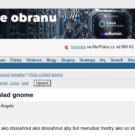
Inzerujte
na AbcPráce.cz od 950 Kč
are
Články
Učebnice
Blogy
Skupiny
Desktopy
Hry
Slovník
Kdo
uxová poradna
/
Vista vzhlad gnome
ernel
,
Linux
,
web
Upravit
zhlad gnome
 Angelo
to ako dosiahnut ako dosiahnut aby bol menubar modry ako vo v