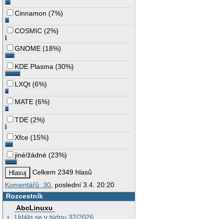
Cinnamon
(
7%
)
COSMIC
(
2%
)
GNOME
(
18%
)
KDE Plasma
(
30%
)
LXQt
(
6%
)
MATE
(
6%
)
TDE
(
2%
)
Xfce
(
15%
)
jiné/žádné
(
23%
)
Celkem 2349 hlasů
Komentářů: 30
, poslední 3.4. 20:20
Rozcestník
AbcLinuxu
Událo se v týdnu 32/2026