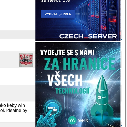
3
e ako keby win
ol. Idealne by