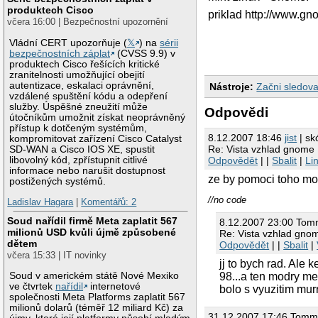
produktech Cisco
priklad http://www.
včera 16:00 | Bezpečnostní upozornění
Vládní CERT upozorňuje (
𝕏
) na
sérii
bezpečnostních záplat
(CVSS 9.9) v
produktech Cisco řešících kritické
zranitelnosti umožňující obejití
autentizace, eskalaci oprávnění,
Nástroje:
Začni sledova
vzdálené spuštění kódu a odepření
služby. Úspěšné zneužití může
Odpovědi
útočníkům umožnit získat neoprávněný
přístup k dotčeným systémům,
8.12.2007 18:46
jist
| sk
kompromitovat zařízení Cisco Catalyst
Re: Vista vzhlad gnome
SD-WAN a Cisco IOS XE, spustit
libovolný kód, zpřístupnit citlivé
Odpovědět
| |
Sbalit
|
Li
informace nebo narušit dostupnost
ze by pomoci toho m
postižených systémů.
//no code
Ladislav Hagara
|
Komentářů: 2
Soud nařídil firmě Meta zaplatit 567
8.12.2007 23:00 Tom
milionů USD kvůli újmě způsobené
Re: Vista vzhlad gno
dětem
Odpovědět
| |
Sbalit
|
včera 15:33 | IT novinky
jj to bych rad. Ale 
98...a ten modry men
Soud v americkém státě Nové Mexiko
ve čtvrtek
nařídil
internetové
bolo s vyuzitim mur
společnosti Meta Platforms zaplatit 567
milionů dolarů (téměř 12 miliard Kč) za
31.12.2007 17:46 Tomm