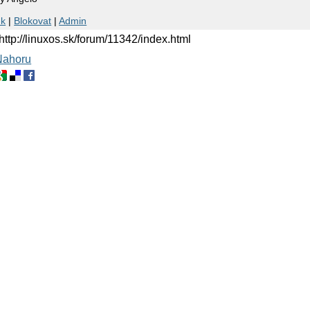
nk
|
Blokovat
|
Admin
 http://linuxos.sk/forum/11342/index.html
Nahoru