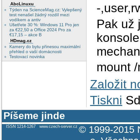
-,user,
AbcLinuxu
Týden na ScienceMag.cz: Vylepšený
test nenašel žádný rozdíl mezi
Pak už j
vodíkem a antiv
Ušetřete 30 %: Windows 11 Pro jen
za €22,50 a Office 2024 Pro za
konsole
€17,15 – akce B
HDmag.cz
Kamery do bytu přinesou maximální
mechan
přehled o vaší domácnosti
Testovací novinka
mount /
Založit 
Tiskni
Sd
Píšeme jinde
ISSN 1214-1267
www.czech-server.cz
© 1999-2015