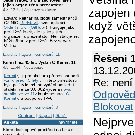
jejich organizér a prezentátor
zapojen 
4.8. 12:22 | Zajímavý software
Edvard Rejthar na blogu zaměstnanců
když vět
CZ.NIC
představil
svou aplikaci
SlideRshow
(
GitHub
). Funguje jako
prohlížeč fotek, ale i jako jejich
zapojeno
organizér a prezentátor. Neinstaluje se,
běží přímo v prohlížeči. Bez serveru.
Offline.
Ladislav Hagara
|
Komentářů: 11
Řešení 
Kermit má 45 let. Vydán C-Kermit 11
13.12.20
4.8. 11:44 | Nová verze
Kermit
, tj. protokol pro přenos souborů,
Re: není
vznikl před 45 lety
. Při této příležitosti
byla po 15 letech od vydání poslední
stabilní verze 9.0.302 vydána
nová
Odpověd
stabilní verze 11
implementace
C-
Kermit
. S podporou IPv6.
Blokovat
Ladislav Hagara
|
Komentářů: 0
Centrum
|
Napsat
|
Starší
Nejprve 
Anketa
navrhněte »
Které desktopové prostředí na Linuxu
používáte?