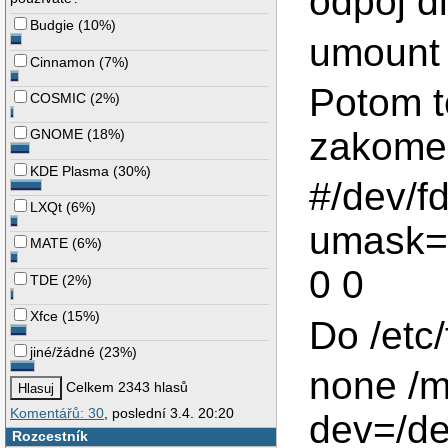
odpoj d
Budgie
(
10%
)
umount 
Cinnamon
(
7%
)
Potom t
COSMIC
(
2%
)
zakomen
GNOME
(
18%
)
KDE Plasma
(
30%
)
#/dev/f
LXQt
(
6%
)
umask=0
MATE
(
6%
)
0 0
TDE
(
2%
)
Xfce
(
15%
)
Do /etc/
jiné/žádné
(
23%
)
none /m
Celkem 2343 hlasů
Komentářů: 30
, poslední 3.4. 20:20
dev=/dev
Rozcestník