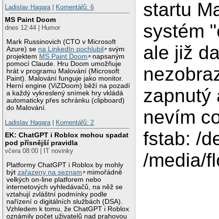
startu M
Ladislav Hagara
|
Komentářů: 6
MS Paint Doom
systém "
dnes 12:44 | Humor
Mark Russinovich (CTO v Microsoft
ale již d
Azure) se
na LinkedIn pochlubil
svým
projektem
MS Paint Doom
napsaným
pomocí Claude. Hru Doom umožňuje
nezobra
hrát v programu Malování (Microsoft
Paint). Malování funguje jako monitor.
Herní engine (ViZDoom) běží na pozadí
zapnutý 
a každý vykreslený snímek hry vkládá
automaticky přes schránku (clipboard)
do Malování.
nevím co
Ladislav Hagara
|
Komentářů: 2
fstab: /d
EK: ChatGPT i Roblox mohou spadat
pod přísnější pravidla
včera 08:00 | IT novinky
/media/f
Platformy ChatGPT i Roblox by mohly
být
zařazeny na seznam
mimořádně
velkých on-line platforem nebo
internetových vyhledávačů, na něž se
vztahují zvláštní podmínky podle
nařízení o digitálních službách (DSA).
Vzhledem k tomu, že ChatGPT i Roblox
oznámily počet uživatelů nad prahovou