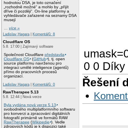
hodnotou DSA, je toto označení
„rozhodně možné“ a mohlo by „přijít
dříve či později“. On-line platformy a
vyhledávače zařazené na seznamy DSA
musejí
…
více »
Ladislav Hagara
|
Komentářů: 8
Cloudflare OS
5.8. 17:00 | Zajímavý software
umask=00
Společnost Cloudflare
představila
Cloudflare OS
(
GitHub
), tj. open
0 0 Díky
source platformu navrženou pro
integraci umělé inteligence (agentů)
přímo do pracovních procesů
organizací.
Řešení 
Ladislav Hagara
|
Komentářů: 0
RawTherapee 5.13
Koment
5.8. 12:44 | Nová verze
Byla vydána nová verze 5.13
svobodného multiplatformního softwaru
pro konverzi a zpracování digitálních
fotografií primárně ve formátů RAW
RawTherapee
(
Wikipedie
). Vedle
zdrojových kódů je k dispozici také