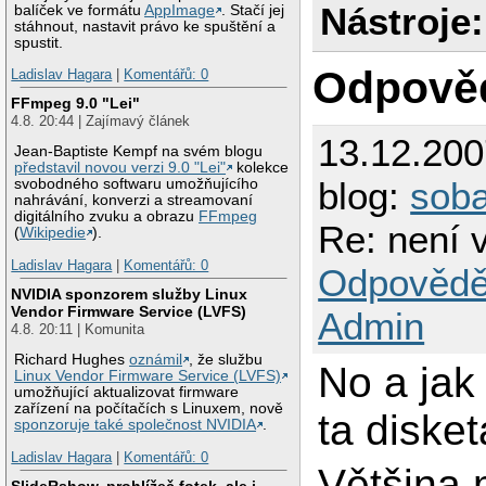
Nástroje:
balíček ve formátu
AppImage
. Stačí jej
stáhnout, nastavit právo ke spuštění a
spustit.
Odpově
Ladislav Hagara
|
Komentářů: 0
FFmpeg 9.0 "Lei"
4.8. 20:44 | Zajímavý článek
13.12.20
Jean-Baptiste Kempf na svém blogu
představil novou verzi 9.0 "Lei"
kolekce
blog:
sob
svobodného softwaru umožňujícího
nahrávání, konverzi a streamovaní
digitálního zvuku a obrazu
FFmpeg
Re: není 
(
Wikipedie
).
Ladislav Hagara
|
Komentářů: 0
Odpovědě
NVIDIA sponzorem služby Linux
Vendor Firmware Service (LVFS)
Admin
4.8. 20:11 | Komunita
Richard Hughes
oznámil
, že službu
No a jak
Linux Vendor Firmware Service (LVFS)
umožňující aktualizovat firmware
zařízení na počítačích s Linuxem, nově
ta diske
sponzoruje také společnost NVIDIA
.
Ladislav Hagara
|
Komentářů: 0
Většina 
SlideRshow, prohlížeč fotek, ale i