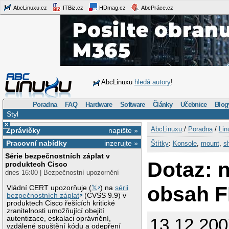
AbcLinuxu.cz
ITBiz.cz
HDmag.cz
AbcPráce.cz
AbcLinuxu
hledá autory
!
Poradna
FAQ
Hardware
Software
Články
Učebnice
Blog
Styl
×
AbcLinuxu
:/
Poradna
/
Lin
Zprávičky
napište »
Pracovní nabídky
inzerujte »
Štítky
:
Konsole
,
mount
,
s
Série bezpečnostních záplat v
Dotaz: n
produktech Cisco
dnes 16:00 | Bezpečnostní upozornění
obsah 
Vládní CERT upozorňuje (
𝕏
) na
sérii
bezpečnostních záplat
(CVSS 9.9) v
produktech Cisco řešících kritické
zranitelnosti umožňující obejití
autentizace, eskalaci oprávnění,
13.12.200
vzdálené spuštění kódu a odepření