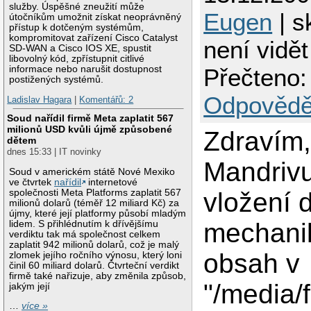
služby. Úspěšné zneužití může
Eugen
| s
útočníkům umožnit získat neoprávněný
přístup k dotčeným systémům,
kompromitovat zařízení Cisco Catalyst
není vidě
SD-WAN a Cisco IOS XE, spustit
libovolný kód, zpřístupnit citlivé
informace nebo narušit dostupnost
Přečteno:
postižených systémů.
Odpovědě
Ladislav Hagara
|
Komentářů: 2
Soud nařídil firmě Meta zaplatit 567
milionů USD kvůli újmě způsobené
Zdravím
dětem
dnes 15:33 | IT novinky
Mandriv
Soud v americkém státě Nové Mexiko
ve čtvrtek
nařídil
internetové
společnosti Meta Platforms zaplatit 567
vložení 
milionů dolarů (téměř 12 miliard Kč) za
újmy, které její platformy působí mladým
mechani
lidem. S přihlédnutím k dřívějšímu
verdiktu tak má společnost celkem
zaplatit 942 milionů dolarů, což je malý
obsah v
zlomek jejího ročního výnosu, který loni
činil 60 miliard dolarů. Čtvrteční verdikt
firmě také nařizuje, aby změnila způsob,
"/media/f
jakým její
…
více »