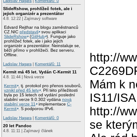
Ladislav Hagara
|
Komentářů: 0
SlideRshow, prohlížeč fotek, ale i
jejich organizér a prezentátor
4.8. 12:22 | Zajímavý software
Edvard Rejthar na blogu zaměstnanců
CZ.NIC
představil
svou aplikaci
SlideRshow
(
GitHub
). Funguje jako
prohlížeč fotek, ale i jako jejich
organizér a prezentátor. Neinstaluje se,
běží přímo v prohlížeči. Bez serveru.
http://w
Offline.
Ladislav Hagara
|
Komentářů: 11
C2269D
Kermit má 45 let. Vydán C-Kermit 11
4.8. 11:44 | Nová verze
Mám k n
Kermit
, tj. protokol pro přenos souborů,
vznikl před 45 lety
. Při této příležitosti
IS11/ISA
byla po 15 letech od vydání poslední
stabilní verze 9.0.302 vydána
nová
stabilní verze 11
implementace
C-
http://w
Kermit
. S podporou IPv6.
Ladislav Hagara
|
Komentářů: 0
se kterým
20 let Pandoc
4.8. 11:11 | Zajímavý článek