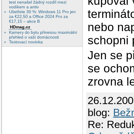
kupoval 
test nenašel žádný rozdíl mezi
vodíkem a antiv
terminát
Ušetřete 30 %: Windows 11 Pro jen
za €22,50 a Office 2024 Pro za
€17,15 – akce B
nebo nap
HDmag.cz
Kamery do bytu přinesou maximální
schopni 
přehled o vaší domácnosti
Testovací novinka
Jen se př
se ocho
zrovna l
26.12.20
blog:
Bežn
Re: Redu