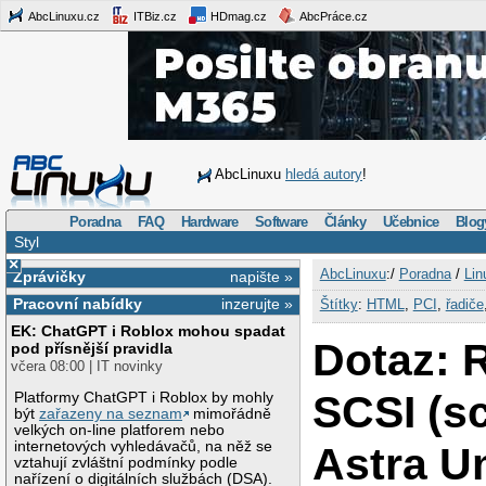
AbcLinuxu.cz
ITBiz.cz
HDmag.cz
AbcPráce.cz
AbcLinuxu
hledá autory
!
Poradna
FAQ
Hardware
Software
Články
Učebnice
Blog
Styl
×
AbcLinuxu
:/
Poradna
/
Lin
Zprávičky
napište »
Pracovní nabídky
inzerujte »
Štítky
:
HTML
,
PCI
,
řadiče
EK: ChatGPT i Roblox mohou spadat
Dotaz: 
pod přísnější pravidla
včera 08:00 | IT novinky
SCSI (s
Platformy ChatGPT i Roblox by mohly
být
zařazeny na seznam
mimořádně
velkých on-line platforem nebo
internetových vyhledávačů, na něž se
Astra U
vztahují zvláštní podmínky podle
nařízení o digitálních službách (DSA).