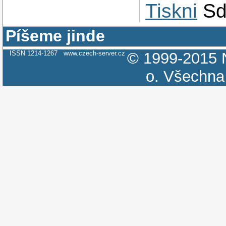
Tiskni
Sd
Píšeme jinde
ISSN 1214-1267
www.czech-server.cz
© 1999-2015
o.
Všechna 