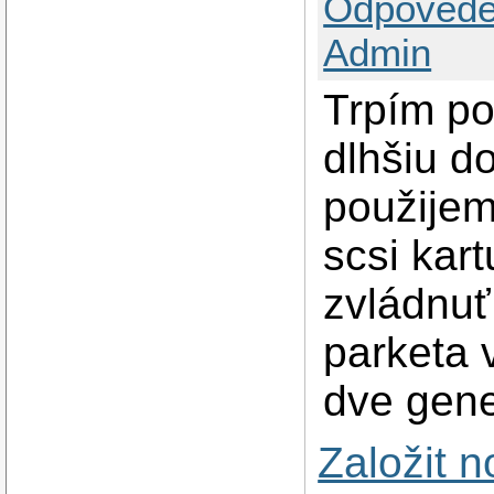
Odpovědě
Admin
Trpím p
dlhšiu d
použijem
scsi kar
zvládnuť
parketa 
dve gene
Založit 