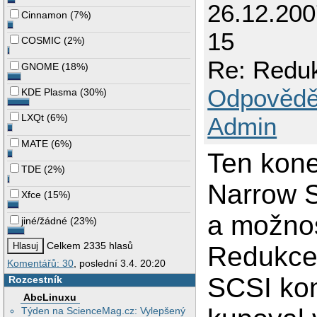
26.12.20
Cinnamon
(
7%
)
15
COSMIC
(
2%
)
Re: Redu
GNOME
(
18%
)
Odpovědě
KDE Plasma
(
30%
)
LXQt
(
6%
)
Admin
MATE
(
6%
)
Ten kone
TDE
(
2%
)
Narrow S
Xfce
(
15%
)
a možnos
jiné/žádné
(
23%
)
Celkem 2335 hlasů
Redukce 
Komentářů: 30
, poslední 3.4. 20:20
SCSI ko
Rozcestník
AbcLinuxu
Týden na ScienceMag.cz: Vylepšený