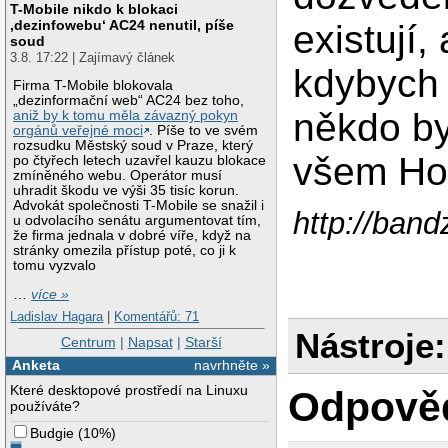
T-Mobile nikdo k blokaci
‚dezinfowebu‘ AC24 nenutil, píše
existují,
soud
3.8. 17:22 | Zajímavý článek
kdybych 
Firma T-Mobile blokovala
„dezinformační web“ AC24 bez toho,
někdo by
aniž by k tomu měla závazný pokyn
orgánů veřejné moci
. Píše to ve svém
rozsudku Městský soud v Praze, který
všem Ho
po čtyřech letech uzavřel kauzu blokace
zmíněného webu. Operátor musí
uhradit škodu ve výši 35 tisíc korun.
Advokát společnosti T-Mobile se snažil i
http://ban
u odvolacího senátu argumentovat tím,
že firma jednala v dobré víře, když na
stránky omezila přístup poté, co ji k
tomu vyzvalo
…
více »
Ladislav Hagara
|
Komentářů: 71
Nástroje:
Centrum
|
Napsat
|
Starší
Anketa
navrhněte »
Které desktopové prostředí na Linuxu
Odpově
používáte?
Budgie
(
10%
)