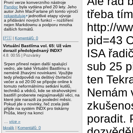
Ale rád 
První verze konverzního nástroje
Pandoc
byla vydána před 20 lety. Jeho
třeba tí
autor John MacFarlane při tomto výročí
rekapituluje
jednotlivé etapy vývoje
a přidávání nových funkcí – rozšíření
http://w
nejen Markdownu a podporu mnoha
dalších formátů.
pid=43 O
|🇵🇸
|
Komentářů: 0
Virtuální Bastlírna vol. 65: Už vám
ISA řadi
dorazil předobjednaný INDX?
4.8. 00:55 | Pozvánky
sub 25 p
Srpen přinesl nejen další spalující
vedro, ale také Virtuální Bastlírnu s
neméně žhavými novinkami. Využijte
ten Tekr
tedy předpovědi na deštivý čtvrteční
večer a od 20:00 se připojte online k
tomuto neformálnímu setkání kutilů,
Nemám v
techniků a vědců, kde se strahovskými
bastlíři proberete nejzajímavější věci, na
které jste narazili za poslední měsíc.
zkušenos
Pokud jde o novinky, řeč zcela jistě
přijde na systém INDX pro tiskárny
Průša, který na konci
poradit.
…
více »
dozvěděl
bkralik
|
Komentářů: 0