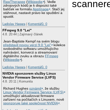
scanner
RawTherapee
(
Wikipedie
). Vedle
zdrojových kódů je k dispozici také
balíček ve formátu
AppImage
. Stačí jej
stáhnout, nastavit právo ke spuštění a
spustit.
Ladislav Hagara
|
Komentářů: 0
FFmpeg 9.0 "Lei"
4.8. 20:44 | Zajímavý článek
Jean-Baptiste Kempf na svém blogu
představil novou verzi 9.0 "Lei"
kolekce
svobodného softwaru umožňujícího
nahrávání, konverzi a streamovaní
digitálního zvuku a obrazu
FFmpeg
(
Wikipedie
).
Ladislav Hagara
|
Komentářů: 0
NVIDIA sponzorem služby Linux
Vendor Firmware Service (LVFS)
4.8. 20:11 | Komunita
Richard Hughes
oznámil
, že službu
Linux Vendor Firmware Service (LVFS)
umožňující aktualizovat firmware
zařízení na počítačích s Linuxem, nově
sponzoruje také společnost NVIDIA
.