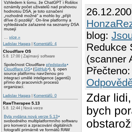
Vzhledem k tomu, že ChatGPT i Roblox
oznámily počet uživatelů nad prahovou
26.12.200
hodnotou DSA, je toto označení
„rozhodně možné“ a mohlo by „přijít
HonzaRe
dříve či později“. On-line platformy a
vyhledávače zařazené na seznamy DSA
musejí
blog:
Jso
…
více »
Redukce 
Ladislav Hagara
|
Komentářů: 4
Cloudflare OS
(scanner 
5.8. 17:00 | Zajímavý software
Společnost Cloudflare
představila
Přečteno:
Cloudflare OS
(
GitHub
), tj. open
source platformu navrženou pro
integraci umělé inteligence (agentů)
Odpovědě
přímo do pracovních procesů
organizací.
Zdar lidi
Ladislav Hagara
|
Komentářů: 0
RawTherapee 5.13
bych por
5.8. 12:44 | Nová verze
Byla vydána nová verze 5.13
obstaro
svobodného multiplatformního softwaru
pro konverzi a zpracování digitálních
fotografií primárně ve formátů RAW