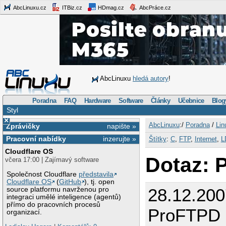
AbcLinuxu.cz
ITBiz.cz
HDmag.cz
AbcPráce.cz
AbcLinuxu
hledá autory
!
Poradna
FAQ
Hardware
Software
Články
Učebnice
Blog
Styl
×
AbcLinuxu
:/
Poradna
/
Lin
Zprávičky
napište »
Pracovní nabídky
inzerujte »
Štítky
:
C
,
FTP
,
Internet
,
L
Cloudflare OS
Dotaz: 
včera 17:00 | Zajímavý software
Společnost Cloudflare
představila
Cloudflare OS
(
GitHub
), tj. open
28.12.200
source platformu navrženou pro
integraci umělé inteligence (agentů)
přímo do pracovních procesů
ProFTPD
organizací.