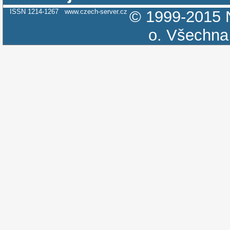
ISSN 1214-1267
www.czech-server.cz
© 1999-2015
o.
Všechna 