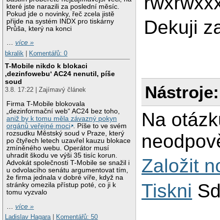
rwxrwxx
které jste narazili za poslední měsíc.
Pokud jde o novinky, řeč zcela jistě
Dekuji z
přijde na systém INDX pro tiskárny
Průša, který na konci
…
více »
bkralik
|
Komentářů: 0
T-Mobile nikdo k blokaci
‚dezinfowebu‘ AC24 nenutil, píše
soud
Nástroje:
3.8. 17:22 | Zajímavý článek
Firma T-Mobile blokovala
„dezinformační web“ AC24 bez toho,
Na otázk
aniž by k tomu měla závazný pokyn
orgánů veřejné moci
. Píše to ve svém
rozsudku Městský soud v Praze, který
neodpově
po čtyřech letech uzavřel kauzu blokace
zmíněného webu. Operátor musí
uhradit škodu ve výši 35 tisíc korun.
Založit 
Advokát společnosti T-Mobile se snažil i
u odvolacího senátu argumentovat tím,
že firma jednala v dobré víře, když na
Tiskni
Sd
stránky omezila přístup poté, co ji k
tomu vyzvalo
…
více »
Ladislav Hagara
|
Komentářů: 50