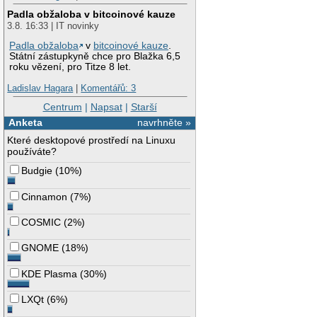
Padla obžaloba v bitcoinové kauze
3.8. 16:33 | IT novinky
Padla obžaloba
v
bitcoinové kauze
.
Státní zástupkyně chce pro Blažka 6,5
roku vězení, pro Titze 8 let.
Ladislav Hagara
|
Komentářů: 3
Centrum
|
Napsat
|
Starší
Anketa
navrhněte »
Které desktopové prostředí na Linuxu
používáte?
Budgie
(
10%
)
Cinnamon
(
7%
)
COSMIC
(
2%
)
GNOME
(
18%
)
KDE Plasma
(
30%
)
LXQt
(
6%
)