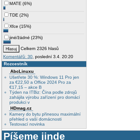
MATE
(
6%
)
TDE
(
2%
)
Xfce
(
15%
)
jiné/žádné
(
23%
)
Celkem 2326 hlasů
Komentářů: 30
, poslední 3.4. 20:20
Rozcestník
AbcLinuxu
Ušetřete 30 %: Windows 11 Pro jen
za €22,50 a Office 2024 Pro za
€17,15 – akce B
Týden na ITBiz: Čína podle zdrojů
zahájila výrobu zařízení pro domácí
produkci v
HDmag.cz
Kamery do bytu přinesou maximální
přehled o vaší domácnosti
Testovací novinka
Píšeme jinde