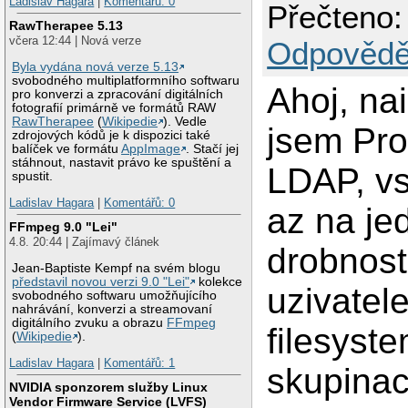
Ladislav Hagara
|
Komentářů: 0
Přečteno:
RawTherapee 5.13
včera 12:44 | Nová verze
Odpovědě
Byla vydána nová verze 5.13
svobodného multiplatformního softwaru
Ahoj, na
pro konverzi a zpracování digitálních
fotografií primárně ve formátů RAW
RawTherapee
(
Wikipedie
). Vedle
jsem Pr
zdrojových kódů je k dispozici také
balíček ve formátu
AppImage
. Stačí jej
stáhnout, nastavit právo ke spuštění a
LDAP, vs
spustit.
Ladislav Hagara
|
Komentářů: 0
az na je
FFmpeg 9.0 "Lei"
4.8. 20:44 | Zajímavý článek
drobnos
Jean-Baptiste Kempf na svém blogu
představil novou verzi 9.0 "Lei"
kolekce
uzivatele
svobodného softwaru umožňujícího
nahrávání, konverzi a streamovaní
digitálního zvuku a obrazu
FFmpeg
filesyst
(
Wikipedie
).
Ladislav Hagara
|
Komentářů: 1
skupinac
NVIDIA sponzorem služby Linux
Vendor Firmware Service (LVFS)