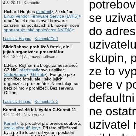
potrebov
4.8. 20:11 | Komunita
Richard Hughes
oznámil
, že službu
se uzivat
Linux Vendor Firmware Service (LVFS)
umožňující aktualizovat firmware
zařízení na počítačích s Linuxem, nově
do adres
sponzoruje také společnost NVIDIA
.
Ladislav Hagara
|
Komentářů: 1
uzivatelu
SlideRshow, prohlížeč fotek, ale i
jejich organizér a prezentátor
skupin, 
4.8. 12:22 | Zajímavý software
Edvard Rejthar na blogu zaměstnanců
ze to vy
CZ.NIC
představil
svou aplikaci
SlideRshow
(
GitHub
). Funguje jako
prohlížeč fotek, ale i jako jejich
bere v p
organizér a prezentátor. Neinstaluje se,
běží přímo v prohlížeči. Bez serveru.
Offline.
defaultn
Ladislav Hagara
|
Komentářů: 3
ne ostat
Kermit má 45 let. Vydán C-Kermit 11
4.8. 11:44 | Nová verze
uzivatel
Kermit
, tj. protokol pro přenos souborů,
vznikl před 45 lety
. Při této příležitosti
byla po 15 letech od vydání poslední