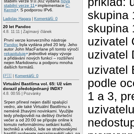
priklad: 
stabilní verze 9.0.302 vydána
nová
stabilní verze 11
implementace
C-
Kermit
. S podporou IPv6.
skupina 
Ladislav Hagara
|
Komentářů: 0
skupina 
20 let Pandoc
4.8. 11:11 | Zajímavý článek
uzivatel
První verze konverzního nástroje
Pandoc
byla vydána před 20 lety. Jeho
autor John MacFarlane při tomto výročí
uzivatel
rekapituluje
jednotlivé etapy vývoje
a přidávání nových funkcí – rozšíření
nejen Markdownu a podporu mnoha
uzivatel
dalších formátů.
|🇵🇸
|
Komentářů: 0
podle oc
Virtuální Bastlírna vol. 65: Už vám
dorazil předobjednaný INDX?
1 a 3, p
4.8. 00:55 | Pozvánky
Srpen přinesl nejen další spalující
uzivatel
vedro, ale také Virtuální Bastlírnu s
neméně žhavými novinkami. Využijte
tedy předpovědi na deštivý čtvrteční
nedostu
večer a od 20:00 se připojte online k
tomuto neformálnímu setkání kutilů,
techniků a vědců, kde se strahovskými
bastlíři proberete nejzajímavější věci, na