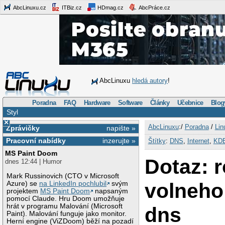
AbcLinuxu.cz
ITBiz.cz
HDmag.cz
AbcPráce.cz
AbcLinuxu
hledá autory
!
Poradna
FAQ
Hardware
Software
Články
Učebnice
Blog
Styl
×
AbcLinuxu
:/
Poradna
/
Lin
Zprávičky
napište »
Pracovní nabídky
inzerujte »
Štítky
:
DNS
,
Internet
,
KD
MS Paint Doom
Dotaz: r
dnes 12:44 | Humor
Mark Russinovich (CTO v Microsoft
volneho 
Azure) se
na LinkedIn pochlubil
svým
projektem
MS Paint Doom
napsaným
pomocí Claude. Hru Doom umožňuje
hrát v programu Malování (Microsoft
dns
Paint). Malování funguje jako monitor.
Herní engine (ViZDoom) běží na pozadí