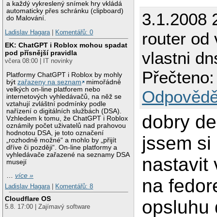
a každý vykreslený snímek hry vkládá
automaticky přes schránku (clipboard)
3.1.2008 
do Malování.
Ladislav Hagara
|
Komentářů: 0
router od
EK: ChatGPT i Roblox mohou spadat
vlastni dn
pod přísnější pravidla
včera 08:00 | IT novinky
Přečteno:
Platformy ChatGPT i Roblox by mohly
být
zařazeny na seznam
mimořádně
velkých on-line platforem nebo
Odpovědě
internetových vyhledávačů, na něž se
vztahují zvláštní podmínky podle
nařízení o digitálních službách (DSA).
dobry de
Vzhledem k tomu, že ChatGPT i Roblox
oznámily počet uživatelů nad prahovou
hodnotou DSA, je toto označení
jssem s
„rozhodně možné“ a mohlo by „přijít
dříve či později“. On-line platformy a
vyhledávače zařazené na seznamy DSA
nastavit 
musejí
…
více »
na fedor
Ladislav Hagara
|
Komentářů: 8
Cloudflare OS
opsluhu
5.8. 17:00 | Zajímavý software