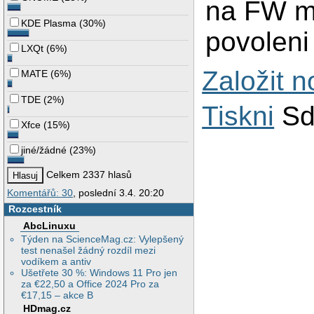
na FW me
KDE Plasma
(
30%
)
povoleni
LXQt
(
6%
)
Založit 
MATE
(
6%
)
TDE
(
2%
)
Tiskni
Sd
Xfce
(
15%
)
jiné/žádné
(
23%
)
Celkem 2337 hlasů
Komentářů: 30
, poslední 3.4. 20:20
Rozcestník
AbcLinuxu
Týden na ScienceMag.cz: Vylepšený
test nenašel žádný rozdíl mezi
vodíkem a antiv
Ušetřete 30 %: Windows 11 Pro jen
za €22,50 a Office 2024 Pro za
€17,15 – akce B
HDmag.cz