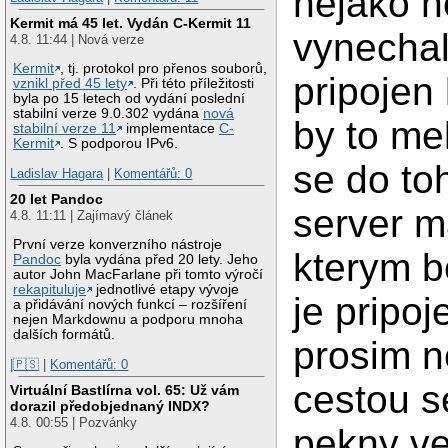
nejako n
Kermit má 45 let. Vydán C-Kermit 11
vynechal
4.8. 11:44 | Nová verze
Kermit
, tj. protokol pro přenos souborů,
pripojen 
vznikl před 45 lety
. Při této příležitosti
byla po 15 letech od vydání poslední
stabilní verze 9.0.302 vydána
nová
by to me
stabilní verze 11
implementace
C-
Kermit
. S podporou IPv6.
se do to
Ladislav Hagara
|
Komentářů: 0
20 let Pandoc
server m
4.8. 11:11 | Zajímavý článek
První verze konverzního nástroje
kterym be
Pandoc
byla vydána před 20 lety. Jeho
autor John MacFarlane při tomto výročí
rekapituluje
jednotlivé etapy vývoje
je pripoj
a přidávání nových funkcí – rozšíření
nejen Markdownu a podporu mnoha
dalších formátů.
prosim n
|🇵🇸
|
Komentářů: 0
cestou s
Virtuální Bastlírna vol. 65: Už vám
dorazil předobjednaný INDX?
4.8. 00:55 | Pozvánky
pekny ve