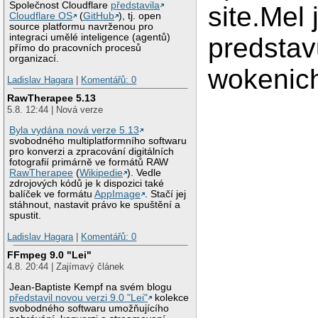
Společnost Cloudflare
představila
site.Mel
Cloudflare OS
(
GitHub
), tj. open
source platformu navrženou pro
integraci umělé inteligence (agentů)
predstav
přímo do pracovních procesů
organizací.
wokenic
Ladislav Hagara
|
Komentářů: 0
RawTherapee 5.13
5.8. 12:44 | Nová verze
Byla vydána nová verze 5.13
svobodného multiplatformního softwaru
pro konverzi a zpracování digitálních
fotografií primárně ve formátů RAW
RawTherapee
(
Wikipedie
). Vedle
zdrojových kódů je k dispozici také
balíček ve formátu
AppImage
. Stačí jej
stáhnout, nastavit právo ke spuštění a
spustit.
Ladislav Hagara
|
Komentářů: 0
FFmpeg 9.0 "Lei"
4.8. 20:44 | Zajímavý článek
Jean-Baptiste Kempf na svém blogu
představil novou verzi 9.0 "Lei"
kolekce
svobodného softwaru umožňujícího