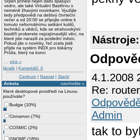
Srpen přinesl nejen další spalující
vedro, ale také Virtuální Bastlírnu s
neméně žhavými novinkami. Využijte
tedy předpovědi na deštivý čtvrteční
večer a od 20:00 se připojte online k
tomuto neformálnímu setkání kutilů,
techniků a vědců, kde se strahovskými
bastlíři proberete nejzajímavější věci, na
Nástroje:
které jste narazili za poslední měsíc.
Pokud jde o novinky, řeč zcela jistě
přijde na systém INDX pro tiskárny
Průša, který na konci
Odpově
…
více »
bkralik
|
Komentářů: 0
4.1.2008 
Centrum
|
Napsat
|
Starší
Anketa
navrhněte »
Re: router
Které desktopové prostředí na Linuxu
používáte?
Odpovědě
Budgie
(
10%
)
Admin
Cinnamon
(
7%
)
tak to b
COSMIC
(
2%
)
GNOME
(
18%
)