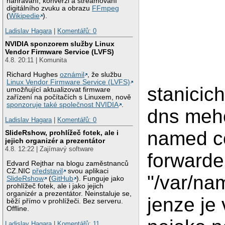
nahrávání, konverzi a streamovaní
digitálního zvuku a obrazu
FFmpeg
(
Wikipedie
).
Ladislav Hagara
|
Komentářů: 0
NVIDIA sponzorem služby Linux
Vendor Firmware Service (LVFS)
4.8. 20:11 | Komunita
Richard Hughes
oznámil
, že službu
Linux Vendor Firmware Service (LVFS)
stanicic
umožňující aktualizovat firmware
zařízení na počítačích s Linuxem, nově
sponzoruje také společnost NVIDIA
.
dns meho
Ladislav Hagara
|
Komentářů: 0
named co
SlideRshow, prohlížeč fotek, ale i
jejich organizér a prezentátor
4.8. 12:22 | Zajímavý software
forwarde
Edvard Rejthar na blogu zaměstnanců
CZ.NIC
představil
svou aplikaci
"/var/na
SlideRshow
(
GitHub
). Funguje jako
prohlížeč fotek, ale i jako jejich
organizér a prezentátor. Neinstaluje se,
jenze je
běží přímo v prohlížeči. Bez serveru.
Offline.
Ladislav Hagara
|
Komentářů: 11