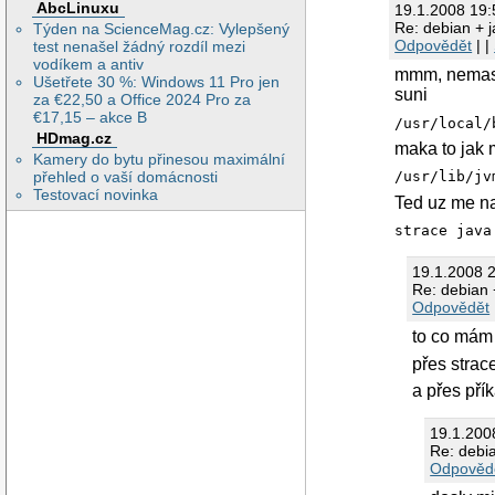
AbcLinuxu
19.1.2008 19
Re: debian + 
Týden na ScienceMag.cz: Vylepšený
Odpovědět
| |
test nenašel žádný rozdíl mezi
vodíkem a antiv
mmm, nemas t
Ušetřete 30 %: Windows 11 Pro jen
suni
za €22,50 a Office 2024 Pro za
€17,15 – akce B
/usr/local/
HDmag.cz
maka to jak 
Kamery do bytu přinesou maximální
přehled o vaší domácnosti
/usr/lib/jv
Testovací novinka
Ted uz me na
strace java
19.1.2008 
Re: debian 
Odpovědět
to co mám 
přes strac
a přes pří
19.1.200
Re: debi
Odpověd