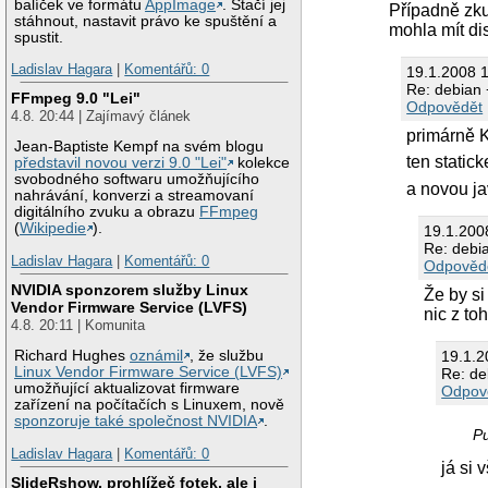
balíček ve formátu
AppImage
. Stačí jej
Případně zku
stáhnout, nastavit právo ke spuštění a
mohla mít di
spustit.
Ladislav Hagara
|
Komentářů: 0
19.1.2008 
Re: debian 
FFmpeg 9.0 "Lei"
Odpovědět
4.8. 20:44 | Zajímavý článek
primárně 
Jean-Baptiste Kempf na svém blogu
ten statick
představil novou verzi 9.0 "Lei"
kolekce
svobodného softwaru umožňujícího
a novou ja
nahrávání, konverzi a streamovaní
digitálního zvuku a obrazu
FFmpeg
(
Wikipedie
).
19.1.200
Re: debi
Ladislav Hagara
|
Komentářů: 0
Odpověd
NVIDIA sponzorem služby Linux
Že by s
Vendor Firmware Service (LVFS)
nic z t
4.8. 20:11 | Komunita
19.1.
Richard Hughes
oznámil
, že službu
Linux Vendor Firmware Service (LVFS)
Re: de
umožňující aktualizovat firmware
Odpov
zařízení na počítačích s Linuxem, nově
sponzoruje také společnost NVIDIA
.
Pu
Ladislav Hagara
|
Komentářů: 0
já si 
SlideRshow, prohlížeč fotek, ale i