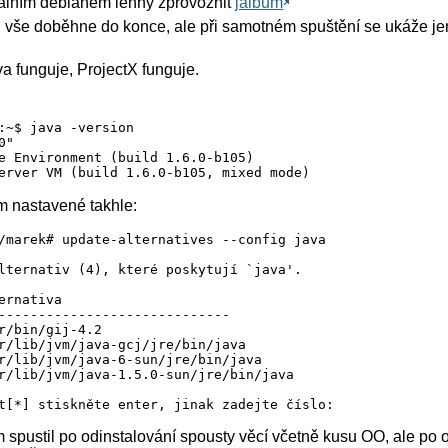
uálním debianem lenny zprovoznit
jalbum
or, vše doběhne do konce, ale při samotném spuštění se ukáže j
ava funguje, ProjectX funguje.
:~$ java -version

"

e Environment (build 1.6.0-b105)

erver VM (build 1.6.0-b105, mixed mode)
ám nastavené takhle:
/marek# update-alternatives --config java

lternativ (4), které poskytují `java'.

ernativa

-----------------------------

r/bin/gij-4.2

r/lib/jvm/java-gcj/jre/bin/java

r/lib/jvm/java-6-sun/jre/bin/java

r/lib/jvm/java-1.5.0-sun/jre/bin/java

 spustil po odinstalování spousty věcí včetně kusu OO, ale po