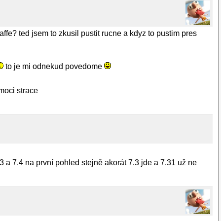
? ted jsem to zkusil pustit rucne a kdyz to pustim pres
to je mi odnekud povedome
moci strace
3 a 7.4 na první pohled stejně akorát 7.3 jde a 7.31 už ne