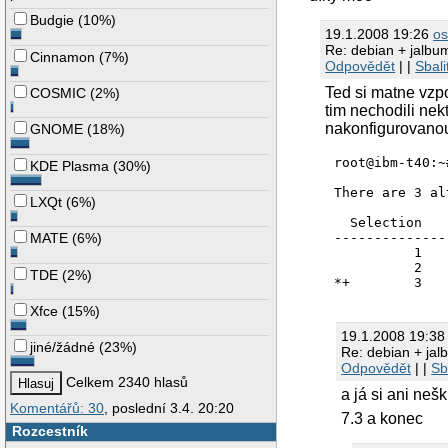
Budgie
(
10%
)
19.1.2008 19:26
os
Re: debian + jalbu
Cinnamon
(
7%
)
Odpovědět
| |
Sbali
Ted si matne vzp
COSMIC
(
2%
)
tim nechodili nekt
nakonfigurovan
GNOME
(
18%
)
root@ibm-t40:~
KDE Plasma
(
30%
)
There are 3 al
LXQt
(
6%
)
  Selection   
--------------
MATE
(
6%
)
          1   
          2   
TDE
(
2%
)
Xfce
(
15%
)
19.1.2008 19:3
jiné/žádné
(
23%
)
Re: debian + ja
Odpovědět
| |
Sb
Celkem 2340 hlasů
a já si ani neš
Komentářů: 30
, poslední 3.4. 20:20
7.3 a konec
Rozcestník