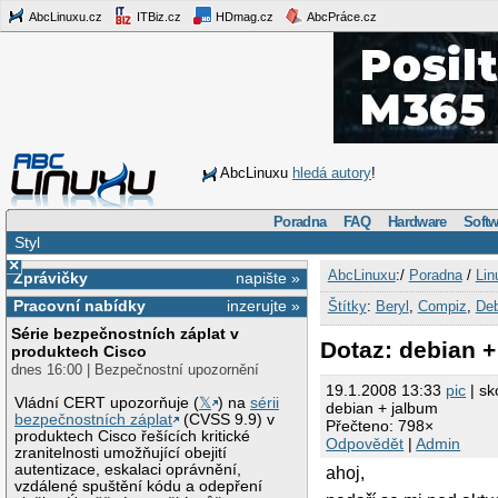
AbcLinuxu.cz
ITBiz.cz
HDmag.cz
AbcPráce.cz
AbcLinuxu
hledá autory
!
Poradna
FAQ
Hardware
Softw
Styl
×
AbcLinuxu
:/
Poradna
/
Lin
Zprávičky
napište »
Pracovní nabídky
inzerujte »
Štítky
:
Beryl
,
Compiz
,
Deb
Série bezpečnostních záplat v
Dotaz: debian +
produktech Cisco
dnes 16:00 | Bezpečnostní upozornění
19.1.2008 13:33
pic
| sk
Vládní CERT upozorňuje (
𝕏
) na
sérii
debian + jalbum
bezpečnostních záplat
(CVSS 9.9) v
Přečteno: 798×
produktech Cisco řešících kritické
Odpovědět
|
Admin
zranitelnosti umožňující obejití
autentizace, eskalaci oprávnění,
ahoj,
vzdálené spuštění kódu a odepření