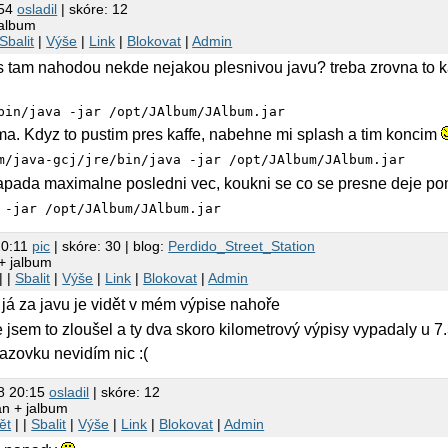
:54
osladil
| skóre: 12
jalbum
Sbalit
|
Výše
|
Link
|
Blokovat
|
Admin
am nahodou nekde nejakou plesnivou javu? treba zrovna to kaffe
bin/java -jar /opt/JAlbum/JAlbum.jar
ma. Kdyz to pustim pres kaffe, nabehne mi splash a tim koncim
m/java-gcj/jre/bin/java -jar /opt/JAlbum/JAlbum.jar
pada maximalne posledni vec, koukni se co se presne deje po
 -jar /opt/JAlbum/JAlbum.jar
20:11
pic
| skóre: 30 | blog:
Perdido_Street_Station
+ jalbum
| |
Sbalit
|
Výše
|
Link
|
Blokovat
|
Admin
já za javu je vidět v mém výpise nahoře
e jsem to zloušel a ty dva skoro kilometrový výpisy vypadaly u 7.
kazovku nevidím nic :(
8 20:15
osladil
| skóre: 12
an + jalbum
ět
| |
Sbalit
|
Výše
|
Link
|
Blokovat
|
Admin