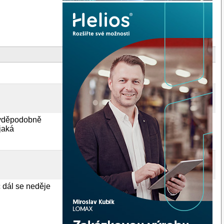
ravděpodobně
jaká
c dál se neděje