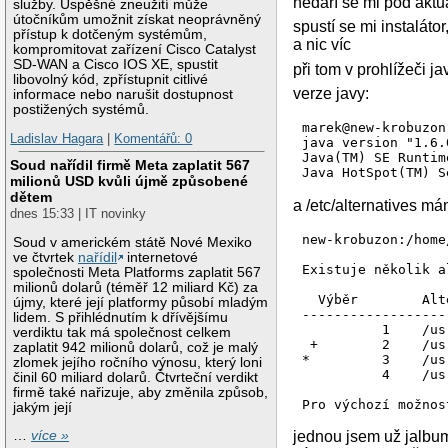
nedaří se mi pod akt
služby. Úspěšné zneužití může
útočníkům umožnit získat neoprávněný
spustí se mi instalát
přístup k dotčeným systémům,
a nic víc
kompromitovat zařízení Cisco Catalyst
SD-WAN a Cisco IOS XE, spustit
při tom v prohlížeči j
libovolný kód, zpřístupnit citlivé
verze javy:
informace nebo narušit dostupnost
postižených systémů.
marek@new-krobuzon
Ladislav Hagara
|
Komentářů: 0
java version "1.6.0
Java(TM) SE Runtim
Soud nařídil firmě Meta zaplatit 567
Java HotSpot(TM) S
milionů USD kvůli újmě způsobené
dětem
a /etc/alternatives m
dnes 15:33 | IT novinky
new-krobuzon:/home
Soud v americkém státě Nové Mexiko
ve čtvrtek
nařídil
internetové
Existuje několik a
společnosti Meta Platforms zaplatit 567
milionů dolarů (téměř 12 miliard Kč) za
  Výběr        Alt
újmy, které její platformy působí mladým
------------------
lidem. S přihlédnutím k dřívějšímu
          1    /us
verdiktu tak má společnost celkem
 +        2    /us
zaplatit 942 milionů dolarů, což je malý
*         3    /us
zlomek jejího ročního výnosu, který loni
          4    /us
činil 60 miliard dolarů. Čtvrteční verdikt
firmě také nařizuje, aby změnila způsob,
jakým její
…
více »
jednou jsem už jalbum