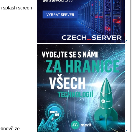
en splash screen
 obnově ze