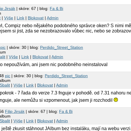
lip Jirsák
| skóre: 67 | blog:
Fa & Bi
m
t
|
Výše
|
Link
|
Blokovat
|
Admin
yl, Compiz nebo nějakého podobného správce oken? S nimi mě
ejsem si jist, zda se nezobrazovalo vůbec nic, nebo se zobrazo
2
pic
| skóre: 30 | blog:
Perdido_Street_Station
lbum
alit
|
Výše
|
Link
|
Blokovat
|
Admin
ho nepoužívám, ani jsem nic podobného neinstaloval
:48
pic
| skóre: 30 | blog:
Perdido_Street_Station
jalbum
Sbalit
|
Výše
|
Link
|
Blokovat
|
Admin
 pokrok - 7 řada do verze 7.3 fnguje v pohodě. od 7.31 nahoru n
unguje, ale nemůžu si vzpomenout, jak jsem ji rozchodil
:56
Filip Jirsák
| skóre: 67 | blog:
Fa & Bi
jalbum
Sbalit
|
Výše
|
Link
|
Blokovat
|
Admin
eště zkusit stáhnout JAlbum bez instaláku, mají na webu verzi