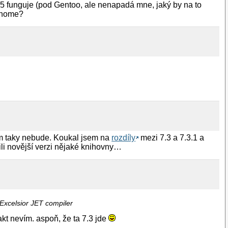
05 funguje (pod Gentoo, ale nenapadá mne, jaký by na to
 Gnome?
ém taky nebude. Koukal jsem na
rozdíly
mezi 7.3 a 7.3.1 a
li novější verzi nějaké knihovny…
Excelsior JET compiler
akt nevím. aspoň, že ta 7.3 jde