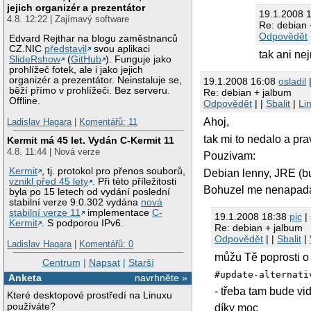
jejich organizér a prezentátor
19.1.2008 
4.8. 12:22 | Zajímavý software
Re: debian 
Odpovědět
Edvard Rejthar na blogu zaměstnanců
CZ.NIC
představil
svou aplikaci
tak ani ne
SlideRshow
(
GitHub
). Funguje jako
prohlížeč fotek, ale i jako jejich
organizér a prezentátor. Neinstaluje se,
19.1.2008 16:08
osladil
|
běží přímo v prohlížeči. Bez serveru.
Re: debian + jalbum
Offline.
Odpovědět
| |
Sbalit
|
Li
Ahoj,
Ladislav Hagara
|
Komentářů: 11
tak mi to nedalo a pr
Kermit má 45 let. Vydán C-Kermit 11
4.8. 11:44 | Nová verze
Pouzivam:
Kermit
, tj. protokol pro přenos souborů,
Debian lenny, JRE (b
vznikl před 45 lety
. Při této příležitosti
Bohuzel me nenapada c
byla po 15 letech od vydání poslední
stabilní verze 9.0.302 vydána
nová
stabilní verze 11
implementace
C-
19.1.2008 18:38
pic
| 
Kermit
. S podporou IPv6.
Re: debian + jalbum
Odpovědět
| |
Sbalit
|
Ladislav Hagara
|
Komentářů: 0
můžu Tě poprosti o 
Centrum
|
Napsat
|
Starší
#update-alternati
Anketa
navrhněte »
- třeba tam bude vi
Které desktopové prostředí na Linuxu
používáte?
díky moc