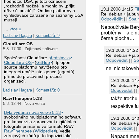
hodnotou DSA, je toto označení
„rozhodně možné“ a mohlo by „přijít
19.1.2008 14:15
Fi
dříve či později“. On-line platformy a
Re: debian + jalbu
vyhledávače zařazené na seznamy DSA
Odpovědět
| |
Sbali
musejí
Nepoužíváte Ber
…
více »
problémy – ale n
Ladislav Hagara
|
Komentářů: 9
černá plocha…
Cloudflare OS
5.8. 17:00 | Zajímavý software
19.1.2008 14:2
Re: debian + ja
Společnost Cloudflare
představila
Odpovědět
| |
Sb
Cloudflare OS
(
GitHub
), tj. open
source platformu navrženou pro
ne, nic takové
integraci umělé inteligence (agentů)
přímo do pracovních procesů
19.1.2008 14
organizací.
Re: debian + 
Ladislav Hagara
|
Komentářů: 0
Odpovědět
| |
RawTherapee 5.13
takže trochu
5.8. 12:44 | Nová verze
respektive f
Byla vydána nová verze 5.13
svobodného multiplatformního softwaru
19.1.2008 14
pro konverzi a zpracování digitálních
Re: debian + 
fotografií primárně ve formátů RAW
Odpovědět
| |
RawTherapee
(
Wikipedie
). Vedle
zdrojových kódů je k dispozici také
Napadá mne j