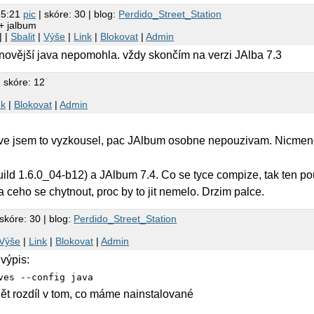
15:21
pic
| skóre: 30 | blog:
Perdido_Street_Station
+ jalbum
| |
Sbalit
|
Výše
|
Link
|
Blokovat
|
Admin
jnovější java nepomohla. vždy skončím na verzi JAlba 7.3
 skóre: 12
nk
|
Blokovat
|
Admin
ave jsem to vyzkousel, pac JAlbum osobne nepouzivam. Nicmene 
uild 1.6.0_04-b12) a JAlbum 7.4. Co se tyce compize, tak ten 
eho se chytnout, proc by to jit nemelo. Drzim palce.
skóre: 30 | blog:
Perdido_Street_Station
Výše
|
Link
|
Blokovat
|
Admin
výpis:
ves --config java
dět rozdíl v tom, co máme nainstalované