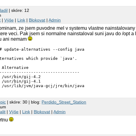
ladil
| skóre: 12
m
t
|
Výše
|
Link
|
Blokovat
|
Admin
ominam, ze jsem puvodne mel v systemu vlastne nainstalovany ka
ere veci. Pak jsem si normalne nainstaloval suni javu do /opt a l
ou ani nemam
# update-alternatives --config java

ternatives which provide `java'.

 Alternative

---------------------------------

 /usr/bin/gij-4.2

 /usr/bin/gij-4.1

8
pic
| skóre: 30 | blog:
Perdido_Street_Station
lbum
alit
|
Výše
|
Link
|
Blokovat
|
Admin
krtnu