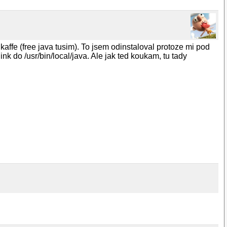
ffe (free java tusim). To jsem odinstaloval protoze mi pod
ink do /usr/bin/local/java. Ale jak ted koukam, tu tady