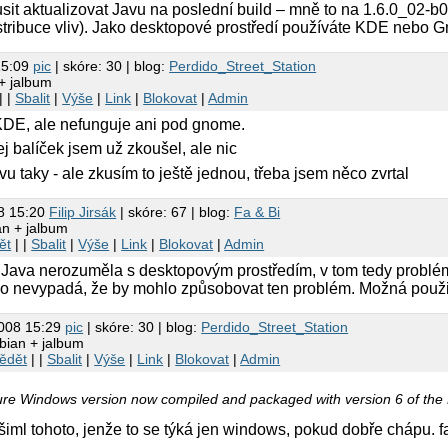
sit aktualizovat Javu na poslední build – mně to na 1.6.0_02-b
stribuce vliv). Jako desktopové prostředí používáte KDE nebo
15:09
pic
| skóre: 30 | blog:
Perdido_Street_Station
+ jalbum
| |
Sbalit
|
Výše
|
Link
|
Blokovat
|
Admin
KDE, ale nefunguje ani pod gnome.
ej balíček jsem už zkoušel, ale nic
vu taky - ale zkusím to ještě jednou, třeba jsem něco zvrtal
8 15:20
Filip Jirsák
| skóre: 67 | blog:
Fa & Bi
an + jalbum
ět
| |
Sbalit
|
Výše
|
Link
|
Blokovat
|
Admin
i Java nerozuměla s desktopovým prostředím, v tom tedy probl
oho nevypadá, že by mohlo způsobovat ten problém. Možná použi
2008 15:29
pic
| skóre: 30 | blog:
Perdido_Street_Station
bian + jalbum
ědět
| |
Sbalit
|
Výše
|
Link
|
Blokovat
|
Admin
re Windows version now compiled and packaged with version 6 of the 
všiml tohoto, jenže to se týká jen windows, pokud dobře chápu. f