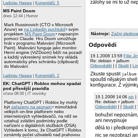
zálohy se mi to už ne
Ladislav Hagara
|
Komentářů: 5
MS Paint Doom
dnes 12:44 | Humor
Mark Russinovich (CTO v Microsoft
Azure) se
na LinkedIn pochlubil
svým
Nástroje:
Začni sledova
projektem
MS Paint Doom
napsaným
pomocí Claude. Hru Doom umožňuje
hrát v programu Malování (Microsoft
Odpovědi
Paint). Malování funguje jako monitor.
Herní engine (ViZDoom) běží na pozadí
19.1.2008 13:59
Filip Ji
a každý vykreslený snímek hry vkládá
Re: debian + jalbum
automaticky přes schránku (clipboard)
Odpovědět
| |
Sbalit
|
Li
do Malování.
Zkuste spustit
jalbum
Ladislav Hagara
|
Komentářů: 2
spouští nějakým shell
EK: ChatGPT i Roblox mohou spadat
konfigurace. Z výjimk
pod přísnější pravidla
včera 08:00 | IT novinky
19.1.2008 14:06
pic
| 
Re: debian + jalbum
Platformy ChatGPT i Roblox by mohly
Odpovědět
| |
Sbalit
|
být
zařazeny na seznam
mimořádně
velkých on-line platforem nebo
bohužel nepoznám, p
internetových vyhledávačů, na něž se
ani nevypisuje
vztahují zvláštní podmínky podle
nařízení o digitálních službách (DSA).
dělá to i předkomp
Vzhledem k tomu, že ChatGPT i Roblox
oznámily počet uživatelů nad prahovou
nic se nezobrazí an