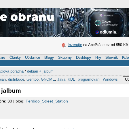
Inzerujte
na AbcPráce.cz od 950 Kč
are
Články
Učebnice
Blogy
Skupiny
Desktopy
Hry
Slovník
Kdo
uxová poradna
/
debian + jalbum
ian
,
distribuce
,
Gentoo
,
GNOME
,
Java
,
KDE
,
programování
,
Windows
Up
 jalbum
óre: 30 | blog:
Perdido_Street_Station