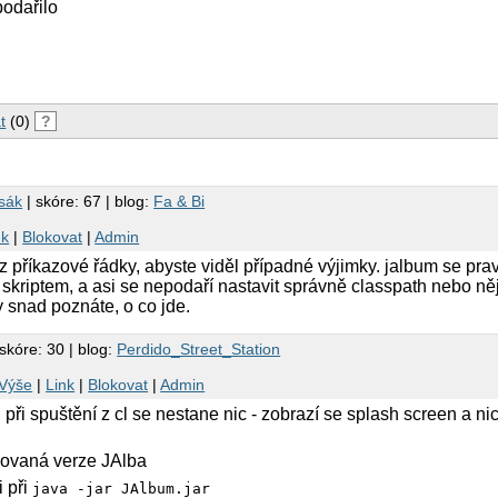
podařilo
t
(0)
?
rsák
| skóre: 67 | blog:
Fa & Bi
nk
|
Blokovat
|
Admin
z příkazové řádky, abyste viděl případné výjimky. jalbum se p
 skriptem, a asi se nepodaří nastavit správně classpath nebo ně
y snad poznáte, o co jde.
skóre: 30 | blog:
Perdido_Street_Station
Výše
|
Link
|
Blokovat
|
Admin
ři spuštění z cl se nestane nic - zobrazí se splash screen a ni
ilovaná verze JAlba
i při
java -jar JAlbum.jar