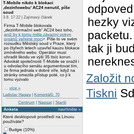
T-Mobile nikdo k blokaci
odpoved 
‚dezinfowebu‘ AC24 nenutil, píše
soud
3.8. 17:22 | Zajímavý článek
hezky vi
Firma T-Mobile blokovala
„dezinformační web“ AC24 bez toho,
packetu. 
aniž by k tomu měla závazný pokyn
orgánů veřejné moci
. Píše to ve svém
rozsudku Městský soud v Praze, který
tak ji b
po čtyřech letech uzavřel kauzu blokace
zmíněného webu. Operátor musí
uhradit škodu ve výši 35 tisíc korun.
nereknes
Advokát společnosti T-Mobile se snažil i
u odvolacího senátu argumentovat tím,
že firma jednala v dobré víře, když na
Založit 
stránky omezila přístup poté, co ji k
tomu vyzvalo
…
více »
Tiskni
Sd
Ladislav Hagara
|
Komentářů: 70
Centrum
|
Napsat
|
Starší
Anketa
navrhněte »
Které desktopové prostředí na Linuxu
používáte?
Budgie
(
10%
)