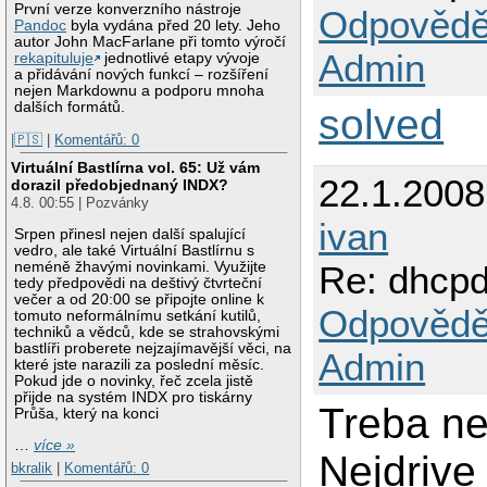
První verze konverzního nástroje
Odpovědě
Pandoc
byla vydána před 20 lety. Jeho
autor John MacFarlane při tomto výročí
Admin
rekapituluje
jednotlivé etapy vývoje
a přidávání nových funkcí – rozšíření
nejen Markdownu a podporu mnoha
dalších formátů.
solved
|🇵🇸
|
Komentářů: 0
Virtuální Bastlírna vol. 65: Už vám
22.1.2008
dorazil předobjednaný INDX?
4.8. 00:55 | Pozvánky
ivan
Srpen přinesl nejen další spalující
vedro, ale také Virtuální Bastlírnu s
neméně žhavými novinkami. Využijte
Re: dhcpd
tedy předpovědi na deštivý čtvrteční
večer a od 20:00 se připojte online k
Odpovědě
tomuto neformálnímu setkání kutilů,
techniků a vědců, kde se strahovskými
bastlíři proberete nejzajímavější věci, na
Admin
které jste narazili za poslední měsíc.
Pokud jde o novinky, řeč zcela jistě
přijde na systém INDX pro tiskárny
Treba ne
Průša, který na konci
…
více »
Nejdrive 
bkralik
|
Komentářů: 0