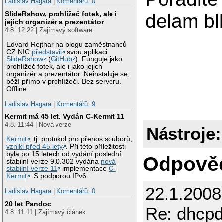
Ladislav Hagara
|
Komentářů: 0
SlideRshow, prohlížeč fotek, ale i
delam bl
jejich organizér a prezentátor
4.8. 12:22 | Zajímavý software
Edvard Rejthar na blogu zaměstnanců
CZ.NIC
představil
svou aplikaci
SlideRshow
(
GitHub
). Funguje jako
prohlížeč fotek, ale i jako jejich
organizér a prezentátor. Neinstaluje se,
běží přímo v prohlížeči. Bez serveru.
Offline.
Ladislav Hagara
|
Komentářů: 9
Kermit má 45 let. Vydán C-Kermit 11
4.8. 11:44 | Nová verze
Nástroje:
Kermit
, tj. protokol pro přenos souborů,
vznikl před 45 lety
. Při této příležitosti
byla po 15 letech od vydání poslední
Odpově
stabilní verze 9.0.302 vydána
nová
stabilní verze 11
implementace
C-
Kermit
. S podporou IPv6.
22.1.2008
Ladislav Hagara
|
Komentářů: 0
20 let Pandoc
Re: dhcpd
4.8. 11:11 | Zajímavý článek