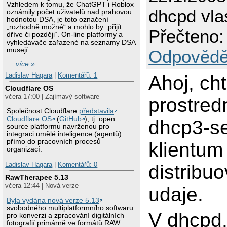
Vzhledem k tomu, že ChatGPT i Roblox
dhcpd vla
oznámily počet uživatelů nad prahovou
hodnotou DSA, je toto označení
„rozhodně možné“ a mohlo by „přijít
Přečteno:
dříve či později“. On-line platformy a
vyhledávače zařazené na seznamy DSA
musejí
Odpovědě
…
více »
Ladislav Hagara
|
Komentářů: 1
Ahoj, ch
Cloudflare OS
včera 17:00 | Zajímavý software
prostred
Společnost Cloudflare
představila
Cloudflare OS
(
GitHub
), tj. open
dhcp3-se
source platformu navrženou pro
integraci umělé inteligence (agentů)
přímo do pracovních procesů
klientum
organizací.
Ladislav Hagara
|
Komentářů: 0
distribuo
RawTherapee 5.13
včera 12:44 | Nová verze
udaje.
Byla vydána nová verze 5.13
svobodného multiplatformního softwaru
V dhcpd.
pro konverzi a zpracování digitálních
fotografií primárně ve formátů RAW