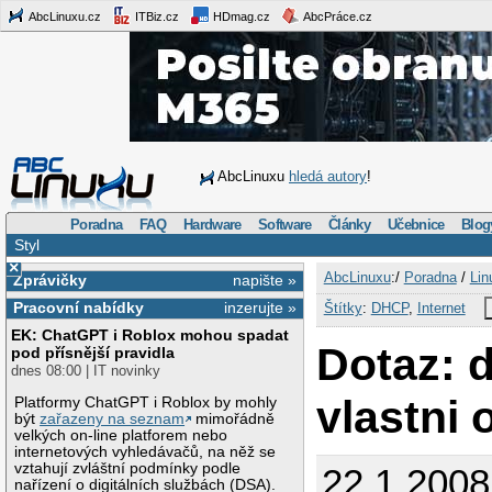
AbcLinuxu.cz
ITBiz.cz
HDmag.cz
AbcPráce.cz
AbcLinuxu
hledá autory
!
Poradna
FAQ
Hardware
Software
Články
Učebnice
Blog
Styl
×
AbcLinuxu
:/
Poradna
/
Lin
Zprávičky
napište »
Pracovní nabídky
inzerujte »
Štítky
:
DHCP
,
Internet
EK: ChatGPT i Roblox mohou spadat
Dotaz: 
pod přísnější pravidla
dnes 08:00 | IT novinky
vlastni 
Platformy ChatGPT i Roblox by mohly
být
zařazeny na seznam
mimořádně
velkých on-line platforem nebo
internetových vyhledávačů, na něž se
vztahují zvláštní podmínky podle
22.1.2008
nařízení o digitálních službách (DSA).