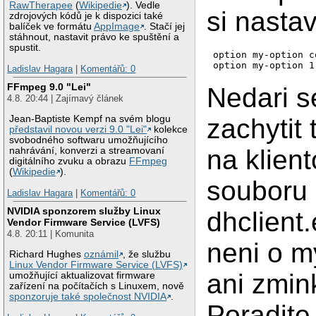
RawTherapee
(
Wikipedie
). Vedle
si nastav
zdrojových kódů je k dispozici také
balíček ve formátu
AppImage
. Stačí jej
stáhnout, nastavit právo ke spuštění a
spustit.
option my-option c
Ladislav Hagara
|
Komentářů: 0
FFmpeg 9.0 "Lei"
Nedari s
4.8. 20:44 | Zajímavý článek
zachytit 
Jean-Baptiste Kempf na svém blogu
představil novou verzi 9.0 "Lei"
kolekce
svobodného softwaru umožňujícího
na klient
nahrávání, konverzi a streamovaní
digitálního zvuku a obrazu
FFmpeg
(
Wikipedie
).
souboru
Ladislav Hagara
|
Komentářů: 0
NVIDIA sponzorem služby Linux
dhclient
Vendor Firmware Service (LVFS)
4.8. 20:11 | Komunita
neni o m
Richard Hughes
oznámil
, že službu
Linux Vendor Firmware Service (LVFS)
ani zmin
umožňující aktualizovat firmware
zařízení na počítačích s Linuxem, nově
sponzoruje také společnost NVIDIA
.
Poradite 