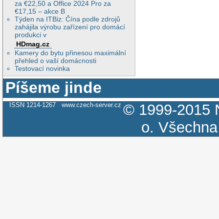
za €22,50 a Office 2024 Pro za
€17,15 – akce B
Týden na ITBiz: Čína podle zdrojů
zahájila výrobu zařízení pro domácí
produkci v
HDmag.cz
Kamery do bytu přinesou maximální
přehled o vaší domácnosti
Testovací novinka
Píšeme jinde
ISSN 1214-1267
www.czech-server.cz
© 1999-2015
o.
Všechna 