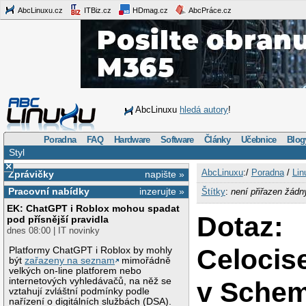
AbcLinuxu.cz
ITBiz.cz
HDmag.cz
AbcPráce.cz
AbcLinuxu
hledá autory
!
Poradna
FAQ
Hardware
Software
Články
Učebnice
Blog
Styl
×
AbcLinuxu
:/
Poradna
/
Lin
Zprávičky
napište »
Pracovní nabídky
inzerujte »
Štítky
:
není přiřazen žádn
EK: ChatGPT i Roblox mohou spadat
Dotaz:
pod přísnější pravidla
dnes 08:00 | IT novinky
Celocise
Platformy ChatGPT i Roblox by mohly
být
zařazeny na seznam
mimořádně
velkých on-line platforem nebo
internetových vyhledávačů, na něž se
v Sche
vztahují zvláštní podmínky podle
nařízení o digitálních službách (DSA).