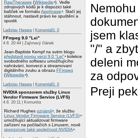
RawTherapee
(
Wikipedie
). Vedle
Nemohu t
zdrojových kódů je k dispozici také
balíček ve formátu
AppImage
. Stačí jej
stáhnout, nastavit právo ke spuštění a
dokument
spustit.
Ladislav Hagara
|
Komentářů: 0
jsem kla
FFmpeg 9.0 "Lei"
4.8. 20:44 | Zajímavý článek
"/" a zby
Jean-Baptiste Kempf na svém blogu
představil novou verzi 9.0 "Lei"
kolekce
deleni m
svobodného softwaru umožňujícího
nahrávání, konverzi a streamovaní
digitálního zvuku a obrazu
FFmpeg
za odpo
(
Wikipedie
).
Ladislav Hagara
|
Komentářů: 0
Preji pe
NVIDIA sponzorem služby Linux
Vendor Firmware Service (LVFS)
4.8. 20:11 | Komunita
Richard Hughes
oznámil
, že službu
Linux Vendor Firmware Service (LVFS)
umožňující aktualizovat firmware
zařízení na počítačích s Linuxem, nově
sponzoruje také společnost NVIDIA
.