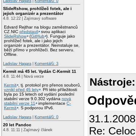
Ladislav Hagara
|
Komentářů: 0
SlideRshow, prohlížeč fotek, ale i
jejich organizér a prezentátor
4.8. 12:22 | Zajímavý software
Edvard Rejthar na blogu zaměstnanců
CZ.NIC
představil
svou aplikaci
SlideRshow
(
GitHub
). Funguje jako
prohlížeč fotek, ale i jako jejich
organizér a prezentátor. Neinstaluje se,
běží přímo v prohlížeči. Bez serveru.
Offline.
Ladislav Hagara
|
Komentářů: 3
Kermit má 45 let. Vydán C-Kermit 11
4.8. 11:44 | Nová verze
Nástroje:
Kermit
, tj. protokol pro přenos souborů,
vznikl před 45 lety
. Při této příležitosti
byla po 15 letech od vydání poslední
Odpově
stabilní verze 9.0.302 vydána
nová
stabilní verze 11
implementace
C-
Kermit
. S podporou IPv6.
31.1.2008
Ladislav Hagara
|
Komentářů: 0
20 let Pandoc
Re: Celoc
4.8. 11:11 | Zajímavý článek