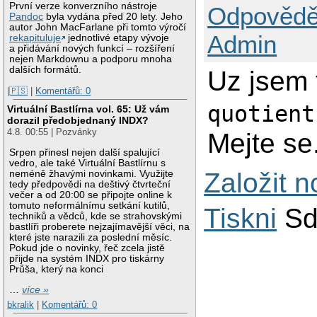
První verze konverzního nástroje
Odpovědě
Pandoc
byla vydána před 20 lety. Jeho
autor John MacFarlane při tomto výročí
Admin
rekapituluje
jednotlivé etapy vývoje
a přidávání nových funkcí – rozšíření
nejen Markdownu a podporu mnoha
dalších formátů.
Uz jsem 
|🇵🇸
|
Komentářů: 0
quotient
Virtuální Bastlírna vol. 65: Už vám
dorazil předobjednaný INDX?
4.8. 00:55 | Pozvánky
Mejte se
Srpen přinesl nejen další spalující
vedro, ale také Virtuální Bastlírnu s
Založit 
neméně žhavými novinkami. Využijte
tedy předpovědi na deštivý čtvrteční
večer a od 20:00 se připojte online k
tomuto neformálnímu setkání kutilů,
Tiskni
Sd
techniků a vědců, kde se strahovskými
bastlíři proberete nejzajímavější věci, na
které jste narazili za poslední měsíc.
Pokud jde o novinky, řeč zcela jistě
přijde na systém INDX pro tiskárny
Průša, který na konci
…
více »
bkralik
|
Komentářů: 0