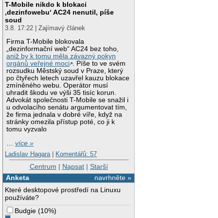
T-Mobile nikdo k blokaci
‚dezinfowebu‘ AC24 nenutil, píše
soud
3.8. 17:22 | Zajímavý článek
Firma T-Mobile blokovala
„dezinformační web“ AC24 bez toho,
aniž by k tomu měla závazný pokyn
orgánů veřejné moci
. Píše to ve svém
rozsudku Městský soud v Praze, který
po čtyřech letech uzavřel kauzu blokace
zmíněného webu. Operátor musí
uhradit škodu ve výši 35 tisíc korun.
Advokát společnosti T-Mobile se snažil i
u odvolacího senátu argumentovat tím,
že firma jednala v dobré víře, když na
stránky omezila přístup poté, co ji k
tomu vyzvalo
…
více »
Ladislav Hagara
|
Komentářů: 57
Centrum
|
Napsat
|
Starší
Anketa
navrhněte »
Které desktopové prostředí na Linuxu
používáte?
Budgie
(
10%
)