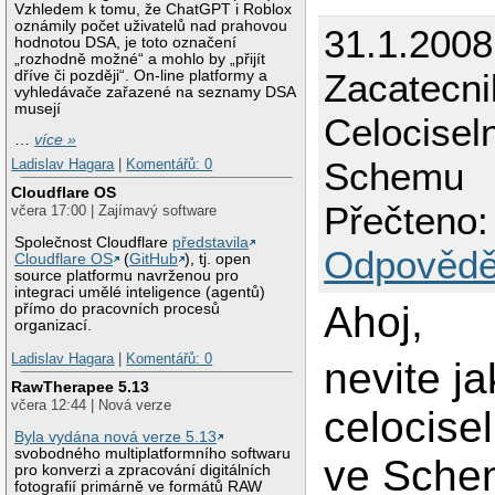
Vzhledem k tomu, že ChatGPT i Roblox
oznámily počet uživatelů nad prahovou
31.1.2008
hodnotou DSA, je toto označení
„rozhodně možné“ a mohlo by „přijít
Zacatecni
dříve či později“. On-line platformy a
vyhledávače zařazené na seznamy DSA
musejí
Celocisel
…
více »
Schemu
Ladislav Hagara
|
Komentářů: 0
Cloudflare OS
Přečteno:
včera 17:00 | Zajímavý software
Společnost Cloudflare
představila
Odpovědě
Cloudflare OS
(
GitHub
), tj. open
source platformu navrženou pro
integraci umělé inteligence (agentů)
Ahoj,
přímo do pracovních procesů
organizací.
Ladislav Hagara
|
Komentářů: 0
nevite ja
RawTherapee 5.13
včera 12:44 | Nová verze
celocise
Byla vydána nová verze 5.13
svobodného multiplatformního softwaru
ve Sche
pro konverzi a zpracování digitálních
fotografií primárně ve formátů RAW