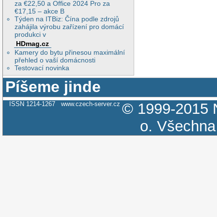
za €22,50 a Office 2024 Pro za
€17,15 – akce B
Týden na ITBiz: Čína podle zdrojů
zahájila výrobu zařízení pro domácí
produkci v
HDmag.cz
Kamery do bytu přinesou maximální
přehled o vaší domácnosti
Testovací novinka
Píšeme jinde
ISSN 1214-1267
www.czech-server.cz
© 1999-2015
o.
Všechna 