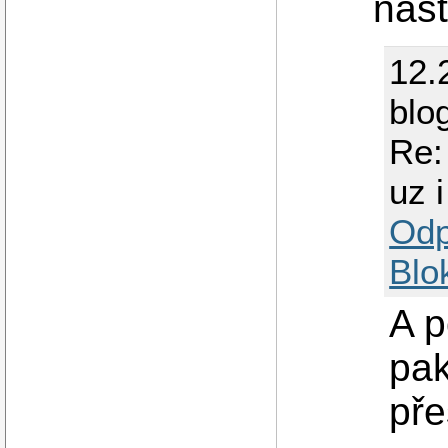
nast
12.
blo
Re:
uz i
Odp
Blo
A p
pak
pře