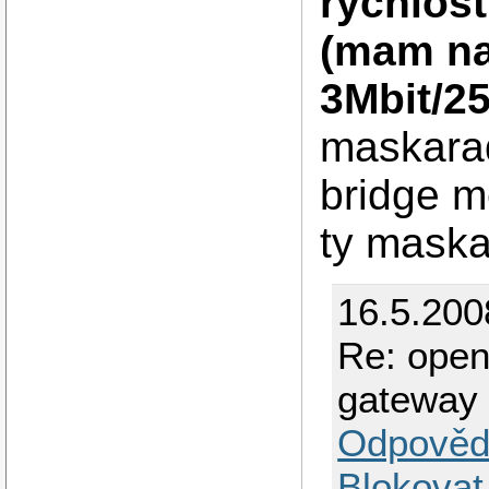
rychlost
(mam na
3Mbit/25
maskara
bridge m
ty maska
16.5.200
Re: openv
gateway
Odpověd
Blokovat