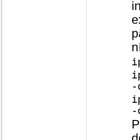
i
e
p
n
i
i
-
i
-
P
d