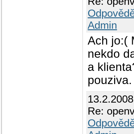
Re: openvp
Odpovědě
Admin
Ach jo:(
nekdo da
a klient
pouziva.
13.2.2008
Re: openvp
Odpovědě