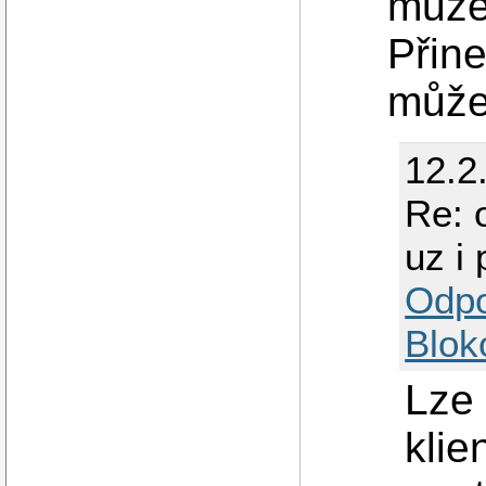
může
Přine
můžeš
12.2
Re: 
uz i 
Odp
Blok
Lze
klie