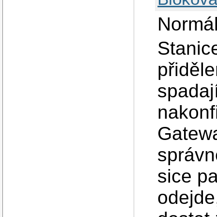
Normál
Stanic
přiděl
spadaj
nakonf
Gatewa
správn
sice p
odejde