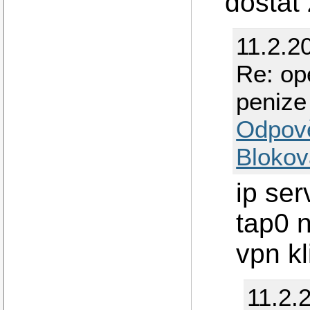
dostat 
11.2.2
Re: op
penize 
Odpov
Blokov
ip ser
tap0 
vpn kl
11.2.