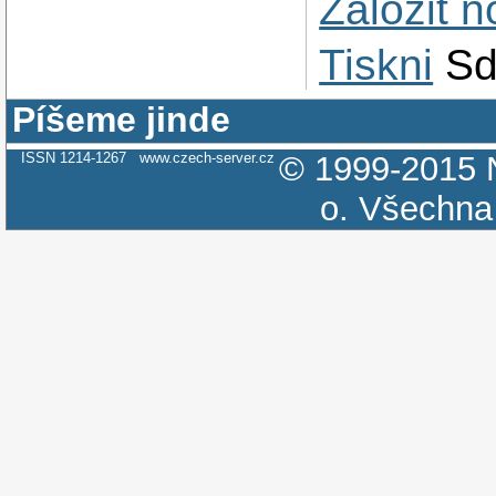
Založit 
Tiskni
Sd
Píšeme jinde
ISSN 1214-1267
www.czech-server.cz
© 1999-2015
o.
Všechna 