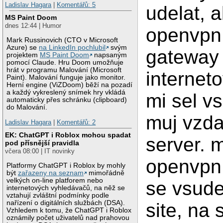
Ladislav Hagara
|
Komentářů: 5
udelat, 
MS Paint Doom
dnes 12:44 | Humor
openvpn 
Mark Russinovich (CTO v Microsoft
Azure) se
na LinkedIn pochlubil
svým
gateway
projektem
MS Paint Doom
napsaným
pomocí Claude. Hru Doom umožňuje
hrát v programu Malování (Microsoft
internet
Paint). Malování funguje jako monitor.
Herní engine (ViZDoom) běží na pozadí
a každý vykreslený snímek hry vkládá
mi sel v
automaticky přes schránku (clipboard)
do Malování.
muj vzda
Ladislav Hagara
|
Komentářů: 2
EK: ChatGPT i Roblox mohou spadat
server. 
pod přísnější pravidla
včera 08:00 | IT novinky
openvpn
Platformy ChatGPT i Roblox by mohly
být
zařazeny na seznam
mimořádně
velkých on-line platforem nebo
se vsude
internetových vyhledávačů, na něž se
vztahují zvláštní podmínky podle
nařízení o digitálních službách (DSA).
site, na
Vzhledem k tomu, že ChatGPT i Roblox
oznámily počet uživatelů nad prahovou