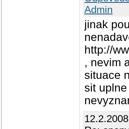
Admin
jinak po
nenadave
http://w
, nevim a
situace 
sit upln
nevyzna
12.2.2008