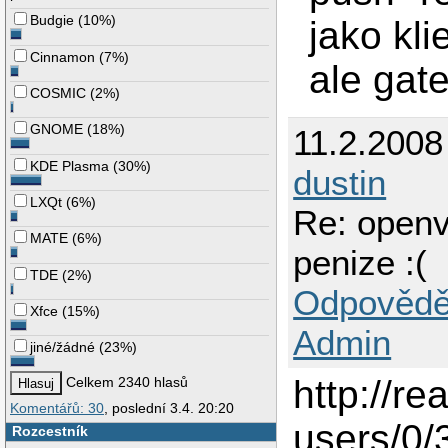
Budgie
(
10%
)
jako kl
Cinnamon
(
7%
)
ale gat
COSMIC
(
2%
)
GNOME
(
18%
)
11.2.2008
KDE Plasma
(
30%
)
dustin
LXQt
(
6%
)
Re: openv
MATE
(
6%
)
penize :(
TDE
(
2%
)
Odpovědě
Xfce
(
15%
)
Admin
jiné/žádné
(
23%
)
http://re
Celkem 2340 hlasů
Komentářů: 30
, poslední 3.4. 20:20
users/0/
Rozcestník