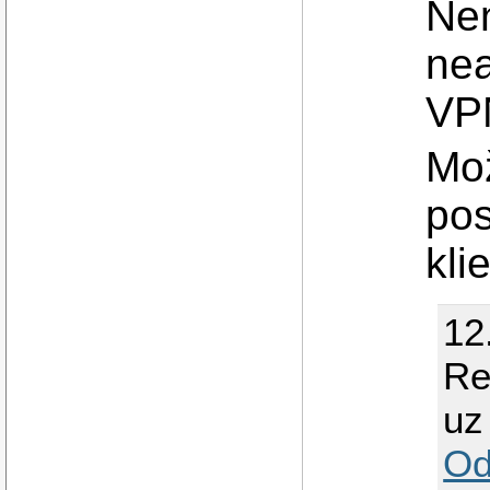
Nen
nea
VP
Mož
pos
kli
12
Re
uz 
Od