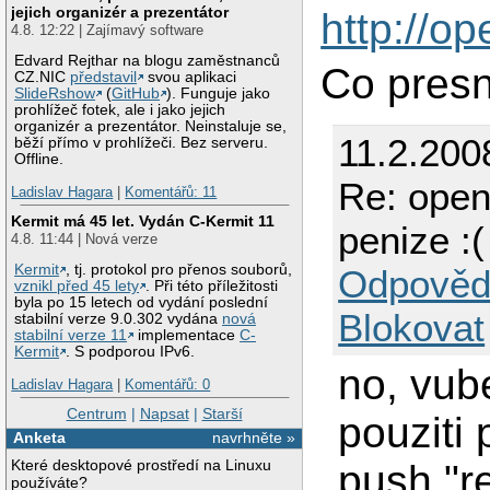
jejich organizér a prezentátor
http://o
4.8. 12:22 | Zajímavý software
Edvard Rejthar na blogu zaměstnanců
Co presn
CZ.NIC
představil
svou aplikaci
SlideRshow
(
GitHub
). Funguje jako
prohlížeč fotek, ale i jako jejich
organizér a prezentátor. Neinstaluje se,
11.2.200
běží přímo v prohlížeči. Bez serveru.
Offline.
Re: open
Ladislav Hagara
|
Komentářů: 11
Kermit má 45 let. Vydán C-Kermit 11
penize :(
4.8. 11:44 | Nová verze
Kermit
, tj. protokol pro přenos souborů,
Odpověd
vznikl před 45 lety
. Při této příležitosti
byla po 15 letech od vydání poslední
Blokovat
stabilní verze 9.0.302 vydána
nová
stabilní verze 11
implementace
C-
Kermit
. S podporou IPv6.
no, vube
Ladislav Hagara
|
Komentářů: 0
Centrum
|
Napsat
|
Starší
pouziti
Anketa
navrhněte »
Které desktopové prostředí na Linuxu
push "r
používáte?