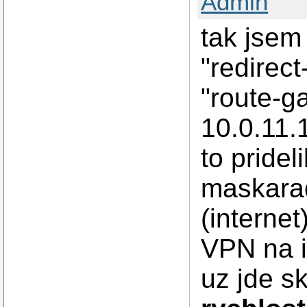
Admin
tak jsem
"redirec
"route-g
10.0.11.
to pridel
maskara
(internet
VPN na i
uz jde s