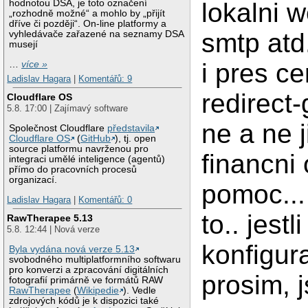
lokalni 
hodnotou DSA, je toto označení
„rozhodně možné“ a mohlo by „přijít
dříve či později“. On-line platformy a
smtp atd.
vyhledávače zařazené na seznamy DSA
musejí
i pres cer
…
více »
Ladislav Hagara
|
Komentářů: 9
redirect
Cloudflare OS
5.8. 17:00 | Zajímavý software
ne a ne j
Společnost Cloudflare
představila
Cloudflare OS
(
GitHub
), tj. open
source platformu navrženou pro
financn
integraci umělé inteligence (agentů)
přímo do pracovních procesů
organizací.
pomoc...
Ladislav Hagara
|
Komentářů: 0
to.. jest
RawTherapee 5.13
5.8. 12:44 | Nová verze
konfigur
Byla vydána nová verze 5.13
svobodného multiplatformního softwaru
pro konverzi a zpracování digitálních
prosim, 
fotografií primárně ve formátů RAW
RawTherapee
(
Wikipedie
). Vedle
zdrojových kódů je k dispozici také