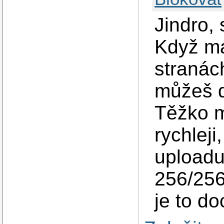
Jindro, 
Když má
stranác
můžeš d
Těžko 
rychleji
uploadu
256/256 
je to d