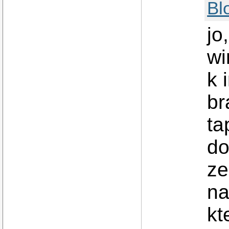
Bl
jo
wi
k 
br
ta
do
ze
na
kt