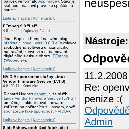
neuspesn
balíček ve formátu
AppImage
. Stačí jej
stáhnout, nastavit právo ke spuštění a
spustit.
Ladislav Hagara
|
Komentářů: 0
FFmpeg 9.0 "Lei"
4.8. 20:44 | Zajímavý článek
Nástroje:
Jean-Baptiste Kempf na svém blogu
představil novou verzi 9.0 "Lei"
kolekce
svobodného softwaru umožňujícího
nahrávání, konverzi a streamovaní
Odpově
digitálního zvuku a obrazu
FFmpeg
(
Wikipedie
).
Ladislav Hagara
|
Komentářů: 0
11.2.2008
NVIDIA sponzorem služby Linux
Vendor Firmware Service (LVFS)
Re: openv
4.8. 20:11 | Komunita
Richard Hughes
oznámil
, že službu
penize :(
Linux Vendor Firmware Service (LVFS)
umožňující aktualizovat firmware
Odpovědě
zařízení na počítačích s Linuxem, nově
sponzoruje také společnost NVIDIA
.
Admin
Ladislav Hagara
|
Komentářů: 0
SlideRshow, prohlížeč fotek, ale i