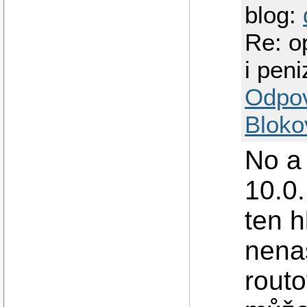
blog:
Re: o
i peni
Odpo
Bloko
No a 
10.0
ten h
nenas
routo