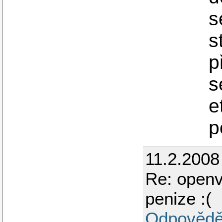
s
s
p
s
e
p
11.2.2008
Re: openv
penize :(
Odpovědě