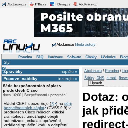
AbcLinuxu.cz
ITBiz.cz
HDmag.cz
AbcPráce.cz
AbcLinuxu
hledá autory
!
Poradna
FAQ
Hardware
Software
Články
Učebnice
Blog
Styl
×
AbcLinuxu
:/
Poradna
/
Lin
Zprávičky
napište »
Štítky
:
DNS
,
e-mail
,
firewa
Pracovní nabídky
inzerujte »
Upravit
Série bezpečnostních záplat v
produktech Cisco
Dotaz: 
dnes 16:00 | Bezpečnostní upozornění
Vládní CERT upozorňuje (
𝕏
) na
sérii
jak přidě
bezpečnostních záplat
(CVSS 9.9) v
produktech Cisco řešících kritické
zranitelnosti umožňující obejití
redirec
autentizace, eskalaci oprávnění,
vzdálené spuštění kódu a odepření