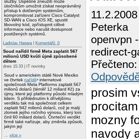
služby. Úspěšné zneužití může
útočníkům umožnit získat neoprávněný
11.2.2008
přístup k dotčeným systémům,
kompromitovat zařízení Cisco Catalyst
SD-WAN a Cisco IOS XE, spustit
Peterka
libovolný kód, zpřístupnit citlivé
informace nebo narušit dostupnost
postižených systémů.
openvpn - 
Ladislav Hagara
|
Komentářů: 0
redirect-
Soud nařídil firmě Meta zaplatit 567
milionů USD kvůli újmě způsobené
Přečteno:
dětem
dnes 15:33 | IT novinky
Odpovědě
Soud v americkém státě Nové Mexiko
ve čtvrtek
nařídil
internetové
společnosti Meta Platforms zaplatit 567
prosim v
milionů dolarů (téměř 12 miliard Kč) za
újmy, které její platformy působí mladým
lidem. S přihlédnutím k dřívějšímu
procitam
verdiktu tak má společnost celkem
zaplatit 942 milionů dolarů, což je malý
zlomek jejího ročního výnosu, který loni
mozny fo
činil 60 miliard dolarů. Čtvrteční verdikt
firmě také nařizuje, aby změnila způsob,
jakým její
navody a
…
více »