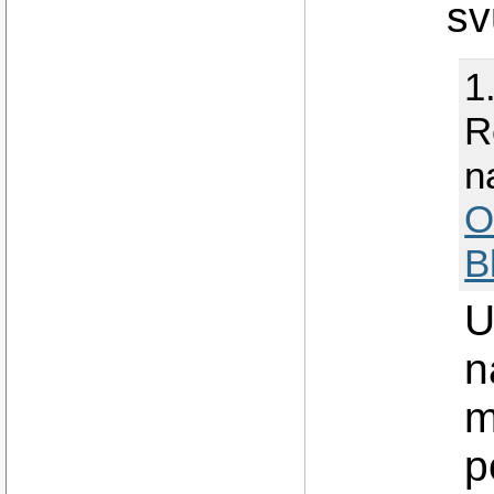
sv
1
R
n
O
B
U
n
m
p