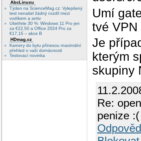
AbcLinuxu
Týden na ScienceMag.cz: Vylepšený
Umí gate
test nenašel žádný rozdíl mezi
vodíkem a antiv
tvé VPN 
Ušetřete 30 %: Windows 11 Pro jen
za €22,50 a Office 2024 Pro za
€17,15 – akce B
Je přípa
HDmag.cz
Kamery do bytu přinesou maximální
přehled o vaší domácnosti
kterým 
Testovací novinka
skupiny 
11.2.200
Re: open
penize :(
Odpověd
Blokovat