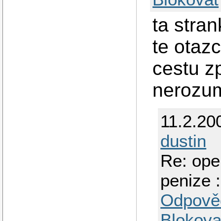
ta stra
te otaz
cestu z
nerozum
11.2.20
dustin
Re: ope
penize :
Odpově
Blokova